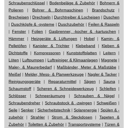
Schraubenschlüssel
|
Bodenbeläge & Zubehör
|
Bohnern &
Polieren
|
Bohrer & Bohrmaschinen
|
Brandschutz
|
Brecheisen
|
Drechseln
|
Durchtreiber & Locheisen
|
Duschen
|
Duschköpfe & -systeme
|
Duschzubehör
|
Feilen & Raspeln
|
Fenster
|
Folien
|
Gasbrenner, -kocher & -kartuschen
|
Hämmer
|
Heizgeräte & Lüftungen
|
Hobel
|
Kamin- &
Pelletöfen
|
Kanister & Trichter
|
Klebeband
|
Kleben &
Dichtstoffe
|
Kompressoren
|
Kunststoffplatten
|
Leitern
|
Löten
|
Luftpumpen
|
Luftreiniger & Klimaanlagen
|
Magnete
|
Maler- & Maurerbedarf
|
Maßbänder, Meter & Maßstäbe
|
Meißel
|
Melder, Mess- & Planwerkzeuge
|
Nagler & Tacker
|
Reinigungsgeräte
|
Reparaturmittel
|
Sägen
|
Sauna
|
Schaumstoff
|
Scheren & Schneidewerkzeug
|
Schleifen
|
Schlösser
|
Schneeräumung
|
Schrauben & Nägel
|
Schraubendreher
|
Schraubstock & -zwingen
|
Schweißen
|
Seile
|
Senker
|
Sicherheitstechnik
|
Solarenergie
|
Spülen & -
zubehör
|
Strahler
|
Strom & Steckdosen
|
Tapeten &
Zubehör
|
Toiletten & Zubehör
|
Transportsysteme
|
Türen &