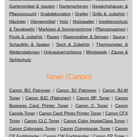
Gartenmöbel & -bauten
|
Gartenscheren
|
Gewächshäuser &
Pflanzenzucht
|
Grabdekoration
|
Greifer
|
Grills & -zubehör
|
Häcksler
|
Hängemöbel
|
Holz
|
Holzspalter
|
Insektenschutz
& Tierabwehr
|
Markisen & Sonnenschirme
|
Pflanzensamen
|
Pools & -zubehör
|
Rasen
|
Rasenmäher & Sensen
|
Sauna
|
Schaufeln & Spaten
|
Teich & Zubehör
|
Thermometer &
Wetterstationen
|
Unkrautvernichtung
|
Windspiele
|
Zäune &
Sichtschutz
Toner (Canon)
Canon BIJ Patronen
|
Canon BJ Patronen
|
Canon BJ-W
Toner
|
Canon BJC (Patronen)
|
Canon BP Toner
|
Canon
Business Card Printer Toner
|
Canon C Toner
|
Canon
Canola Toner
|
Canon Card Photo Printer Toner
|
Canon CFX
Toner
|
Canon CLC Toner
|
Canon Color ImageClass Toner
|
Canon Colorpass Toner
|
Canon Copymouse Toner
|
Canon
CP Farbbänder
|
Canon CW Farbbänder
|
Canon EP Toner
|