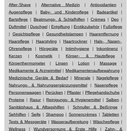
After-Shave
|
Alternative Medizin
|
Antioxidantien
|
Augenpflege
|
Baby- und Kinderpflege
|
Badeartikel
|
Bartpflege
|
Beatmungs- & Schlafhilfen
|
Crèmes
|
Deo
|
Duftmittel
|
Duschgel
|
Entgiftung
|
Erotikzubehör
|
Fußpflege
|
Gesichtspflege
|
Gesundheitslampen
|
Haarentfernung
|
Haarpflege
|
Haarstyling
|
Haartrockner
|
Hals-, Nasen-,
Ohrenpflege
|
Hörgeräte
|
Intimhygiene
|
Inkontinenz
|
Kerzen
|
Kosmetik
|
Körper- & Hautpflege
|
Körperthermometer
|
Linsen
|
Lotion
|
Massage
|
Medikamente & Arzneimittel
|
Medikamentenaufbewahrung
|
Medizinische Geräte & Bedarf
|
Minerale
|
Nagelpflege
|
Nahrungs- & Nahrungsergänzungsmittel
|
Nasenpflege
|
Personenwaagen
|
Perücken
|
Pflaster
|
Pflegehandschuhe
|
Proteine
|
Rasur
|
Reinigungs- & Hygienemittel
|
Salben
|
Sanitätshaus & Alltagshilfen
|
Schnuller & Beißringe
|
Sehhilfen
|
Seife
|
Shampoo
|
Sonnencrèmes
|
Tabletten
|
Tests & Messgeräte
|
Wasseraufbereitung
|
Wäschepflege
|
Wellness
|
Wundversorgung & Erste Hilfe
|
Zahn- &