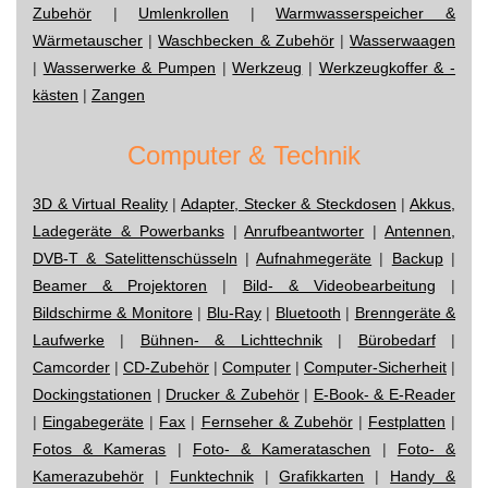
Zubehör
|
Umlenkrollen
|
Warmwasserspeicher &
Wärmetauscher
|
Waschbecken & Zubehör
|
Wasserwaagen
|
Wasserwerke & Pumpen
|
Werkzeug
|
Werkzeugkoffer & -
kästen
|
Zangen
Computer & Technik
3D & Virtual Reality
|
Adapter, Stecker & Steckdosen
|
Akkus,
Ladegeräte & Powerbanks
|
Anrufbeantworter
|
Antennen,
DVB-T & Satelittenschüsseln
|
Aufnahmegeräte
|
Backup
|
Beamer & Projektoren
|
Bild- & Videobearbeitung
|
Bildschirme & Monitore
|
Blu-Ray
|
Bluetooth
|
Brenngeräte &
Laufwerke
|
Bühnen- & Lichttechnik
|
Bürobedarf
|
Camcorder
|
CD-Zubehör
|
Computer
|
Computer-Sicherheit
|
Dockingstationen
|
Drucker & Zubehör
|
E-Book- & E-Reader
|
Eingabegeräte
|
Fax
|
Fernseher & Zubehör
|
Festplatten
|
Fotos & Kameras
|
Foto- & Kamerataschen
|
Foto- &
Kamerazubehör
|
Funktechnik
|
Grafikkarten
|
Handy &