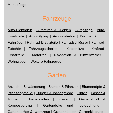
Mundpflege
Fahrzeuge
Auto-Elektronik
|
Autoreifen & -Felgen
|
Autopflege
|
Auto-
Ersatzteile
|
Auto-Styling
|
Auto-Zubehör
|
Boot & Schiff
|
Fahrräder
|
Fahrrad-Ersatzteile
|
Fahradschlösser
|
Fahrrad-
Zubehör
|
Fahrzeugsicherheit
|
Kindersitze
|
Kraftrad-
Ersatzteile
|
Motorrad
|
Navigation & Blitzerwarner
|
Wohnwagen
|
Weitere Fahrzeuge
Garten
Anzucht
|
Bewässerung
|
Blumen & Pflanzen
|
Blumentöpfe &
Pflanzengefäße
|
Dünger & Bodenpflege
|
Ernten
|
Fässer &
Tonnen
|
Feuerstellen
|
Fräsen
|
Gartenabfall &
Kompostierung
|
Gartendeko und -beleuchtung
|
Gartengeräte & -werkzeug
|
Gartenhäuser
|
Gartenkleidung
|