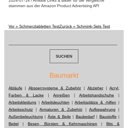
2024-07-14 / Affiliate Links & Bilder für die Vergleiche
stammen aus der Amazon Product Advertising API
Vor »
Schmerztabletten Test
Zurück «
Schmink-Sets Test
Post
Suchen
navigation
nach:
Baumarkt
Abläufe
|
Absperrsysteme & Zubehör
|
Abzieher
|
Acryl,
Farben & Lacke
|
Anreißen
|
Arbeitshandschuhe
|
Arbeitskleidung
|
Arbeitsleuchten
|
Arbeitsplätze & -hilfen
|
Arbeitsschutz
|
Armaturen & Zubehör
|
Aufbewahrung
|
Außenbeleuchtung
|
Äxte & Beile
|
Baubedarf
|
Baustoffe
|
Beitel
|
Besen, Bürsten & Kehrmaschinen
|
Bits &