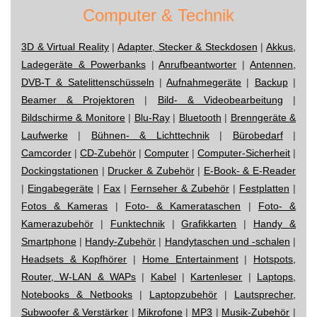
Computer & Technik
3D & Virtual Reality
|
Adapter, Stecker & Steckdosen
|
Akkus,
Ladegeräte & Powerbanks
|
Anrufbeantworter
|
Antennen,
DVB-T & Satelittenschüsseln
|
Aufnahmegeräte
|
Backup
|
Beamer & Projektoren
|
Bild- & Videobearbeitung
|
Bildschirme & Monitore
|
Blu-Ray
|
Bluetooth
|
Brenngeräte &
Laufwerke
|
Bühnen- & Lichttechnik
|
Bürobedarf
|
Camcorder
|
CD-Zubehör
|
Computer
|
Computer-Sicherheit
|
Dockingstationen
|
Drucker & Zubehör
|
E-Book- & E-Reader
|
Eingabegeräte
|
Fax
|
Fernseher & Zubehör
|
Festplatten
|
Fotos & Kameras
|
Foto- & Kamerataschen
|
Foto- &
Kamerazubehör
|
Funktechnik
|
Grafikkarten
|
Handy &
Smartphone
|
Handy-Zubehör
|
Handytaschen und -schalen
|
Headsets & Kopfhörer
|
Home Entertainment
|
Hotspots,
Router, W-LAN & WAPs
|
Kabel
|
Kartenleser
|
Laptops,
Notebooks & Netbooks
|
Laptopzubehör
|
Lautsprecher,
Subwoofer & Verstärker
|
Mikrofone
|
MP3
|
Musik-Zubehör
|