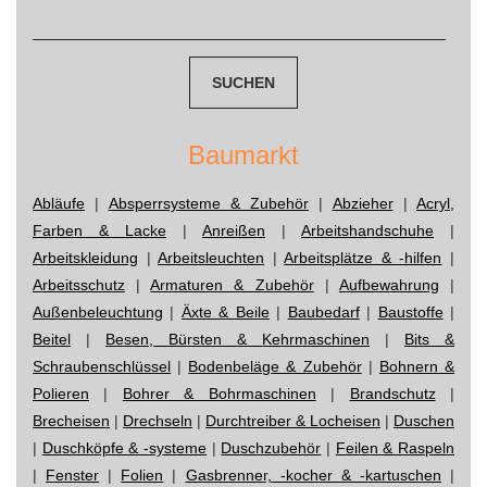
Suchen
navigation
nach:
Baumarkt
Abläufe
|
Absperrsysteme & Zubehör
|
Abzieher
|
Acryl,
Farben & Lacke
|
Anreißen
|
Arbeitshandschuhe
|
Arbeitskleidung
|
Arbeitsleuchten
|
Arbeitsplätze & -hilfen
|
Arbeitsschutz
|
Armaturen & Zubehör
|
Aufbewahrung
|
Außenbeleuchtung
|
Äxte & Beile
|
Baubedarf
|
Baustoffe
|
Beitel
|
Besen, Bürsten & Kehrmaschinen
|
Bits &
Schraubenschlüssel
|
Bodenbeläge & Zubehör
|
Bohnern &
Polieren
|
Bohrer & Bohrmaschinen
|
Brandschutz
|
Brecheisen
|
Drechseln
|
Durchtreiber & Locheisen
|
Duschen
|
Duschköpfe & -systeme
|
Duschzubehör
|
Feilen & Raspeln
|
Fenster
|
Folien
|
Gasbrenner, -kocher & -kartuschen
|