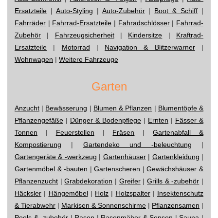
Ersatzteile
|
Auto-Styling
|
Auto-Zubehör
|
Boot & Schiff
|
Fahrräder
|
Fahrrad-Ersatzteile
|
Fahradschlösser
|
Fahrrad-
Zubehör
|
Fahrzeugsicherheit
|
Kindersitze
|
Kraftrad-
Ersatzteile
|
Motorrad
|
Navigation & Blitzerwarner
|
Wohnwagen
|
Weitere Fahrzeuge
Garten
Anzucht
|
Bewässerung
|
Blumen & Pflanzen
|
Blumentöpfe &
Pflanzengefäße
|
Dünger & Bodenpflege
|
Ernten
|
Fässer &
Tonnen
|
Feuerstellen
|
Fräsen
|
Gartenabfall &
Kompostierung
|
Gartendeko und -beleuchtung
|
Gartengeräte & -werkzeug
|
Gartenhäuser
|
Gartenkleidung
|
Gartenmöbel & -bauten
|
Gartenscheren
|
Gewächshäuser &
Pflanzenzucht
|
Grabdekoration
|
Greifer
|
Grills & -zubehör
|
Häcksler
|
Hängemöbel
|
Holz
|
Holzspalter
|
Insektenschutz
& Tierabwehr
|
Markisen & Sonnenschirme
|
Pflanzensamen
|
Pools & -zubehör
|
Rasen
|
Rasenmäher & Sensen
|
Sauna
|