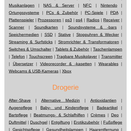
Musikanlagen
|
NAS & Server
|
NFC
|
Nintendo
|
Ortungssysteme
|
PCs & Zubehör
|
PC-Spiele
|
PDA
|
Plattenspieler
|
Prozessoren
|
ps3
|
ps4
|
Radios
|
Receiver
|
Scanner
|
Soundkarten
|
Soundsysteme & -bars
|
Speichermedien
|
SSD
|
Stative
|
Stoppuhren & Wecker
|
Streaming & Surfsticks
|
Stromrichter & Transformatoren
|
Switches & Umschalter
|
Tablets & Zubehör
|
Taschenlampen
|
Telefon
|
Touchscreen
|
Tragbare Musikplayer
|
Transmitter
|
Übersetzer
|
Videorecorder & -kasetten
|
Wearables
|
Webcams & USB-Kameras
|
Xbox
Drogerie
After-Shave
|
Alternative Medizin
|
Antioxidantien
|
Augenpflege
|
Baby- und Kinderpflege
|
Badeartikel
|
Bartpflege
|
Beatmungs- & Schlafhilfen
|
Crèmes
|
Deo
|
Duftmittel
|
Duschgel
|
Entgiftung
|
Erotikzubehör
|
Fußpflege
|
Gesichtspflege
|
Gesundheitslampen
|
Haarentfernung
|