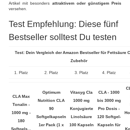
Artikel mit besonders
attraktivem oder günstigem Preis
versehen.
Test Empfehlung: Diese fünf
Bestseller solltest Du testen
Test: Dein Vergleich der Amazon Bestseller für Fettsäure 
Zubehör
1. Platz
2. Platz
3. Platz
4. Platz
C
Optimum
Vitasyg Cla
CLA - 1000
CLA Max
Nutrition CLA
1000 mg
bis 3000 mg
Tonalin -
90
Konjugierte
Pro Dosis -
1000 mg -
Ho
Softgelkapseln
Linolsäure
120 Softgel-
180
1er Pack (1 x
100 Kapseln
Kapseln für
Softgels...
Ko