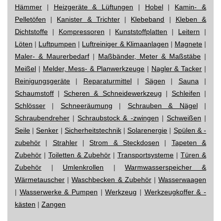
Hämmer
|
Heizgeräte & Lüftungen
|
Hobel
|
Kamin- &
Pelletöfen
|
Kanister & Trichter
|
Klebeband
|
Kleben &
Dichtstoffe
|
Kompressoren
|
Kunststoffplatten
|
Leitern
|
Löten
|
Luftpumpen
|
Luftreiniger & Klimaanlagen
|
Magnete
|
Maler- & Maurerbedarf
|
Maßbänder, Meter & Maßstäbe
|
Meißel
|
Melder, Mess- & Planwerkzeuge
|
Nagler & Tacker
|
Reinigungsgeräte
|
Reparaturmittel
|
Sägen
|
Sauna
|
Schaumstoff
|
Scheren & Schneidewerkzeug
|
Schleifen
|
Schlösser
|
Schneeräumung
|
Schrauben & Nägel
|
Schraubendreher
|
Schraubstock & -zwingen
|
Schweißen
|
Seile
|
Senker
|
Sicherheitstechnik
|
Solarenergie
|
Spülen & -
zubehör
|
Strahler
|
Strom & Steckdosen
|
Tapeten &
Zubehör
|
Toiletten & Zubehör
|
Transportsysteme
|
Türen &
Zubehör
|
Umlenkrollen
|
Warmwasserspeicher &
Wärmetauscher
|
Waschbecken & Zubehör
|
Wasserwaagen
|
Wasserwerke & Pumpen
|
Werkzeug
|
Werkzeugkoffer & -
kästen
|
Zangen