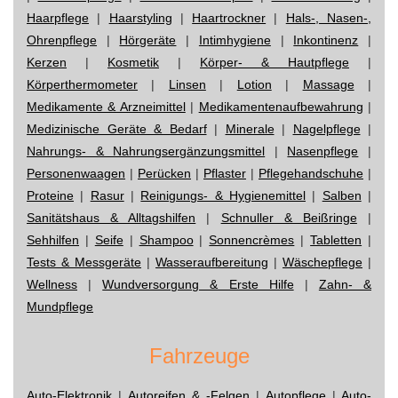
Haarpflege
|
Haarstyling
|
Haartrockner
|
Hals-, Nasen-,
Ohrenpflege
|
Hörgeräte
|
Intimhygiene
|
Inkontinenz
|
Kerzen
|
Kosmetik
|
Körper- & Hautpflege
|
Körperthermometer
|
Linsen
|
Lotion
|
Massage
|
Medikamente & Arzneimittel
|
Medikamentenaufbewahrung
|
Medizinische Geräte & Bedarf
|
Minerale
|
Nagelpflege
|
Nahrungs- & Nahrungsergänzungsmittel
|
Nasenpflege
|
Personenwaagen
|
Perücken
|
Pflaster
|
Pflegehandschuhe
|
Proteine
|
Rasur
|
Reinigungs- & Hygienemittel
|
Salben
|
Sanitätshaus & Alltagshilfen
|
Schnuller & Beißringe
|
Sehhilfen
|
Seife
|
Shampoo
|
Sonnencrèmes
|
Tabletten
|
Tests & Messgeräte
|
Wasseraufbereitung
|
Wäschepflege
|
Wellness
|
Wundversorgung & Erste Hilfe
|
Zahn- &
Mundpflege
Fahrzeuge
Auto-Elektronik
|
Autoreifen & -Felgen
|
Autopflege
|
Auto-