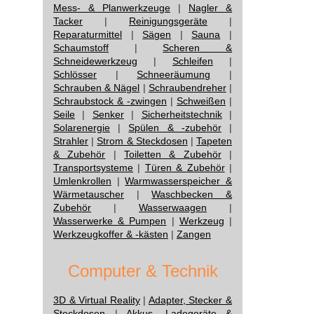
Mess- & Planwerkzeuge
|
Nagler &
Tacker
|
Reinigungsgeräte
|
Reparaturmittel
|
Sägen
|
Sauna
|
Schaumstoff
|
Scheren &
Schneidewerkzeug
|
Schleifen
|
Schlösser
|
Schneeräumung
|
Schrauben & Nägel
|
Schraubendreher
|
Schraubstock & -zwingen
|
Schweißen
|
Seile
|
Senker
|
Sicherheitstechnik
|
Solarenergie
|
Spülen & -zubehör
|
Strahler
|
Strom & Steckdosen
|
Tapeten
& Zubehör
|
Toiletten & Zubehör
|
Transportsysteme
|
Türen & Zubehör
|
Umlenkrollen
|
Warmwasserspeicher &
Wärmetauscher
|
Waschbecken &
Zubehör
|
Wasserwaagen
|
Wasserwerke & Pumpen
|
Werkzeug
|
Werkzeugkoffer & -kästen
|
Zangen
Computer & Technik
3D & Virtual Reality
|
Adapter, Stecker &
Steckdosen
|
Akkus, Ladegeräte &