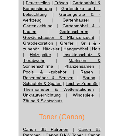
|
Feuerstellen
|
Fräsen
|
Gartenabfall &
Kompostierung
|
Gartendeko und -
beleuchtung
|
Gartengeräte & -
werkzeug
|
Gartenhäuser
|
Gartenkleidung
|
Gartenmöbel & -
bauten
|
Gartenscheren
|
Gewächshäuser & Pflanzenzucht
|
Grabdekoration
|
Greifer
|
Grills & -
zubehör
|
Häcksler
|
Hängemöbel
|
Holz
|
Holzspalter
|
Insektenschutz &
Tierabwehr
|
Markisen &
Sonnenschirme
|
Pflanzensamen
|
Pools & -zubehör
|
Rasen
|
Rasenmäher & Sensen
|
Sauna
|
Schaufeln & Spaten
|
Teich & Zubehör
|
Thermometer & Wetterstationen
|
Unkrautvernichtung
|
Windspiele
|
Zäune & Sichtschutz
Toner (Canon)
Canon BIJ Patronen
|
Canon BJ
Patronen
|
Canon BJ-W Toner
|
Canon