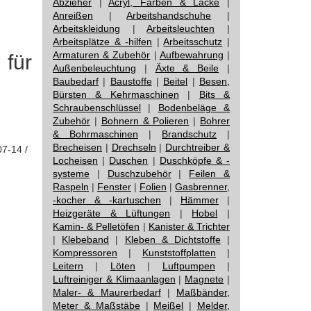
Abzieher
|
Acryl, Farben & Lacke
|
Anreißen
|
Arbeitshandschuhe
|
Arbeitskleidung
|
Arbeitsleuchten
|
Arbeitsplätze & -hilfen
|
Arbeitsschutz
|
Armaturen & Zubehör
|
Aufbewahrung
|
für
Außenbeleuchtung
|
Äxte & Beile
|
Baubedarf
|
Baustoffe
|
Beitel
|
Besen,
Bürsten & Kehrmaschinen
|
Bits &
Schraubenschlüssel
|
Bodenbeläge &
Zubehör
|
Bohnern & Polieren
|
Bohrer
& Bohrmaschinen
|
Brandschutz
|
Brecheisen
|
Drechseln
|
Durchtreiber &
07-14 /
Locheisen
|
Duschen
|
Duschköpfe & -
systeme
|
Duschzubehör
|
Feilen &
Raspeln
|
Fenster
|
Folien
|
Gasbrenner,
-kocher & -kartuschen
|
Hämmer
|
Heizgeräte & Lüftungen
|
Hobel
|
Kamin- & Pelletöfen
|
Kanister & Trichter
|
Klebeband
|
Kleben & Dichtstoffe
|
Kompressoren
|
Kunststoffplatten
|
Leitern
|
Löten
|
Luftpumpen
|
Luftreiniger & Klimaanlagen
|
Magnete
|
Maler- & Maurerbedarf
|
Maßbänder,
Meter & Maßstäbe
|
Meißel
|
Melder,