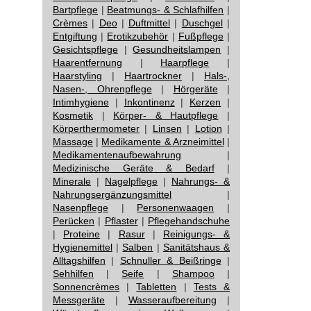
Bartpflege
|
Beatmungs- & Schlafhilfen
|
Crèmes
|
Deo
|
Duftmittel
|
Duschgel
|
Entgiftung
|
Erotikzubehör
|
Fußpflege
|
Gesichtspflege
|
Gesundheitslampen
|
Haarentfernung
|
Haarpflege
|
Haarstyling
|
Haartrockner
|
Hals-,
Nasen-, Ohrenpflege
|
Hörgeräte
|
Intimhygiene
|
Inkontinenz
|
Kerzen
|
Kosmetik
|
Körper- & Hautpflege
|
Körperthermometer
|
Linsen
|
Lotion
|
Massage
|
Medikamente & Arzneimittel
|
Medikamentenaufbewahrung
|
Medizinische Geräte & Bedarf
|
Minerale
|
Nagelpflege
|
Nahrungs- &
Nahrungsergänzungsmittel
|
Nasenpflege
|
Personenwaagen
|
Perücken
|
Pflaster
|
Pflegehandschuhe
|
Proteine
|
Rasur
|
Reinigungs- &
Hygienemittel
|
Salben
|
Sanitätshaus &
Alltagshilfen
|
Schnuller & Beißringe
|
Sehhilfen
|
Seife
|
Shampoo
|
Sonnencrèmes
|
Tabletten
|
Tests &
Messgeräte
|
Wasseraufbereitung
|