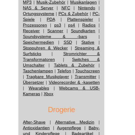
MP3
|
Musik-Zubehör
|
Musikanlagen
|
NAS & Server
|
NFC
|
Nintendo
|
Ortungssysteme
|
PCs & Zubehör
|
PC-
Spiele
|
PDA
|
Plattenspieler
|
Prozessoren
|
ps3
|
ps4
|
Radios
|
Receiver
|
Scanner
|
Soundkarten
|
Soundsysteme & -bars
|
Speichermedien
|
SSD
|
Stative
|
Stoppuhren & Wecker
|
Streaming &
Surfsticks
|
Stromrichter &
Transformatoren
|
Switches &
Umschalter
|
Tablets & Zubehör
|
Taschenlampen
|
Telefon
|
Touchscreen
|
Tragbare Musikplayer
|
Transmitter
|
Übersetzer
|
Videorecorder & -kasetten
|
Wearables
|
Webcams & USB-
Kameras
|
Xbox
Drogerie
After-Shave
|
Alternative Medizin
|
Antioxidantien
|
Augenpflege
|
Baby-
und Kinderpflege
|
Badeartikel
|