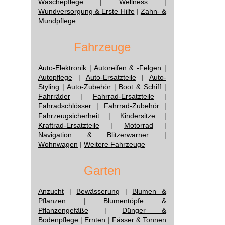
Wäschepflege
|
Wellness
|
Wundversorgung & Erste Hilfe
|
Zahn- &
Mundpflege
Fahrzeuge
Auto-Elektronik
|
Autoreifen & -Felgen
|
Autopflege
|
Auto-Ersatzteile
|
Auto-
Styling
|
Auto-Zubehör
|
Boot & Schiff
|
Fahrräder
|
Fahrrad-Ersatzteile
|
Fahradschlösser
|
Fahrrad-Zubehör
|
Fahrzeugsicherheit
|
Kindersitze
|
Kraftrad-Ersatzteile
|
Motorrad
|
Navigation & Blitzerwarner
|
Wohnwagen
|
Weitere Fahrzeuge
Garten
Anzucht
|
Bewässerung
|
Blumen &
Pflanzen
|
Blumentöpfe &
Pflanzengefäße
|
Dünger &
Bodenpflege
|
Ernten
|
Fässer & Tonnen