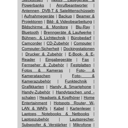
Powerbanks
|
Anrufbeantworter
|
Antennen, DVB-T & Satelittenschüsseln
|
Aufnahmegeräte
|
Backup
|
Beamer &
Projektoren
|
Bild- & Videobearbeitung
|
Bildschirme & Monitore
|
Blu-Ray
|
Bluetooth
|
Brenngeräte & Laufwerke
|
Bühnen- & Lichttechnik
|
Bürobedarf
|
Camcorder
|
CD-Zubehör
|
Computer
|
Computer-Sicherheit
|
Dockingstationen
|
Drucker & Zubehör
|
E-Book- & E-
Reader
|
Eingabegeräte
|
Fax
|
Fernseher & Zubehör
|
Festplatten
|
Fotos & Kameras
|
Foto- &
Kamerataschen
|
Foto- &
Kamerazubehör
|
Funktechnik
|
Grafikkarten
|
Handy & Smartphone
|
Handy-Zubehör
|
Handytaschen und -
schalen
|
Headsets & Kopfhörer
|
Home
Entertainment
|
Hotspots, Router, W-
LAN & WAPs
|
Kabel
|
Kartenleser
|
Laptops, Notebooks & Netbooks
|
Laptopzubehör
|
Lautsprecher,
Subwoofer & Verstärker
|
Mikrofone
|