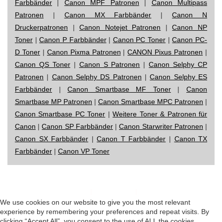
Farbbänder
|
Canon MPF Patronen
|
Canon Multipass
Patronen
|
Canon MX Farbbänder
|
Canon N
Druckerpatronen
|
Canon Notejet Patronen
|
Canon NP
Toner
|
Canon P Farbbänder
|
Canon PC Toner
|
Canon PC-
D Toner
|
Canon Pixma Patronen
|
CANON Pixus Patronen
|
Canon QS Toner
|
Canon S Patronen
|
Canon Selphy CP
Patronen
|
Canon Selphy DS Patronen
|
Canon Selphy ES
Farbbänder
|
Canon Smartbase MF Toner
|
Canon
Smartbase MP Patronen
|
Canon Smartbase MPC Patronen
|
Canon Smartbase PC Toner
|
Weitere Toner & Patronen für
Canon
|
Canon SP Farbbänder
|
Canon Starwriter Patronen
|
Canon SX Farbbänder
|
Canon T Farbbänder
|
Canon TX
Farbbänder
|
Canon VP Toner
Impressum
|
Datenschutz
|
Startseite
We use cookies on our website to give you the most relevant
experience by remembering your preferences and repeat visits. By
clicking “Accept All”, you consent to the use of ALL the cookies.