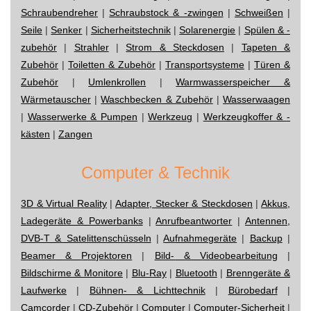
Schraubendreher
|
Schraubstock & -zwingen
|
Schweißen
|
Seile
|
Senker
|
Sicherheitstechnik
|
Solarenergie
|
Spülen & -
zubehör
|
Strahler
|
Strom & Steckdosen
|
Tapeten &
Zubehör
|
Toiletten & Zubehör
|
Transportsysteme
|
Türen &
Zubehör
|
Umlenkrollen
|
Warmwasserspeicher &
Wärmetauscher
|
Waschbecken & Zubehör
|
Wasserwaagen
|
Wasserwerke & Pumpen
|
Werkzeug
|
Werkzeugkoffer & -
kästen
|
Zangen
Computer & Technik
3D & Virtual Reality
|
Adapter, Stecker & Steckdosen
|
Akkus,
Ladegeräte & Powerbanks
|
Anrufbeantworter
|
Antennen,
DVB-T & Satelittenschüsseln
|
Aufnahmegeräte
|
Backup
|
Beamer & Projektoren
|
Bild- & Videobearbeitung
|
Bildschirme & Monitore
|
Blu-Ray
|
Bluetooth
|
Brenngeräte &
Laufwerke
|
Bühnen- & Lichttechnik
|
Bürobedarf
|
Camcorder
|
CD-Zubehör
|
Computer
|
Computer-Sicherheit
|