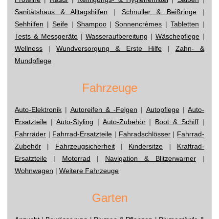
Sanitätshaus & Alltagshilfen
|
Schnuller & Beißringe
|
Sehhilfen
|
Seife
|
Shampoo
|
Sonnencrèmes
|
Tabletten
|
Tests & Messgeräte
|
Wasseraufbereitung
|
Wäschepflege
|
Wellness
|
Wundversorgung & Erste Hilfe
|
Zahn- &
Mundpflege
Fahrzeuge
Auto-Elektronik
|
Autoreifen & -Felgen
|
Autopflege
|
Auto-
Ersatzteile
|
Auto-Styling
|
Auto-Zubehör
|
Boot & Schiff
|
Fahrräder
|
Fahrrad-Ersatzteile
|
Fahradschlösser
|
Fahrrad-
Zubehör
|
Fahrzeugsicherheit
|
Kindersitze
|
Kraftrad-
Ersatzteile
|
Motorrad
|
Navigation & Blitzerwarner
|
Wohnwagen
|
Weitere Fahrzeuge
Garten