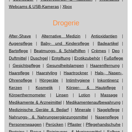
Webcams & USB-Kameras
|
Xbox
Drogerie
After-Shave
|
Alternative Medizin
|
Antioxidantien
|
Augenpflege
|
Baby- und Kinderpflege
|
Badeartikel
|
Bartpflege
|
Beatmungs- & Schlafhilfen
|
Crèmes
|
Deo
|
Duftmittel
|
Duschgel
|
Entgiftung
|
Erotikzubehör
|
Fußpflege
|
Gesichtspflege
|
Gesundheitslampen
|
Haarentfernung
|
Haarpflege
|
Haarstyling
|
Haartrockner
|
Hals-, Nasen-,
Ohrenpflege
|
Hörgeräte
|
Intimhygiene
|
Inkontinenz
|
Kerzen
|
Kosmetik
|
Körper- & Hautpflege
|
Körperthermometer
|
Linsen
|
Lotion
|
Massage
|
Medikamente & Arzneimittel
|
Medikamentenaufbewahrung
|
Medizinische Geräte & Bedarf
|
Minerale
|
Nagelpflege
|
Nahrungs- & Nahrungsergänzungsmittel
|
Nasenpflege
|
Personenwaagen
|
Perücken
|
Pflaster
|
Pflegehandschuhe
|
Proteine
|
Rasur
|
Reinigungs- & Hygienemittel
|
Salben
|