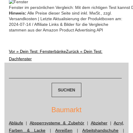
Fenster im persönlichen Vergleich: Mit dem richtigen Test kannst
Hinweis:
Alle Preise dieser Seite sind inkl. MwSt., zzgl.
Versandkosten | Letzte Aktualisierung der Produktboxen am:
2024-07-14 / Affiliate Links & Bilder für die Vergleiche
stammen aus der Amazon Product Advertising API
Vor »
Dein Test: Fensterbänke
Zurück «
Dein Test:
Post
Dachfenster
navigation
Suchen
nach:
Baumarkt
Abläufe
|
Absperrsysteme & Zubehör
|
Abzieher
|
Acryl,
Farben & Lacke
|
Anreißen
|
Arbeitshandschuhe
|