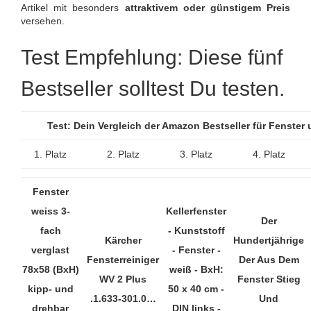
Artikel mit besonders
attraktivem oder günstigem Preis
versehen.
Test Empfehlung: Diese fünf
Bestseller solltest Du testen.
Test: Dein Vergleich der Amazon Bestseller für Fenster
1. Platz
2. Platz
3. Platz
4. Platz
Fenster
weiss 3-
Kellerfenster
Der
fach
- Kunststoff
Kärcher
Hundertjährige
verglast
- Fenster -
Fensterreiniger
Der Aus Dem
78x58 (BxH)
weiß - BxH:
WV 2 Plus
Fenster Stieg
kipp- und
50 x 40 cm -
.1.633-301.0…
Und
drehbar
DIN links -