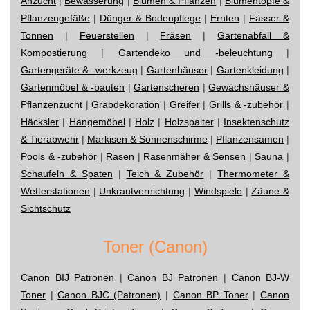
Anzucht
|
Bewässerung
|
Blumen & Pflanzen
|
Blumentöpfe &
Pflanzengefäße
|
Dünger & Bodenpflege
|
Ernten
|
Fässer &
Tonnen
|
Feuerstellen
|
Fräsen
|
Gartenabfall &
Kompostierung
|
Gartendeko und -beleuchtung
|
Gartengeräte & -werkzeug
|
Gartenhäuser
|
Gartenkleidung
|
Gartenmöbel & -bauten
|
Gartenscheren
|
Gewächshäuser &
Pflanzenzucht
|
Grabdekoration
|
Greifer
|
Grills & -zubehör
|
Häcksler
|
Hängemöbel
|
Holz
|
Holzspalter
|
Insektenschutz
& Tierabwehr
|
Markisen & Sonnenschirme
|
Pflanzensamen
|
Pools & -zubehör
|
Rasen
|
Rasenmäher & Sensen
|
Sauna
|
Schaufeln & Spaten
|
Teich & Zubehör
|
Thermometer &
Wetterstationen
|
Unkrautvernichtung
|
Windspiele
|
Zäune &
Sichtschutz
Toner (Canon)
Canon BIJ Patronen
|
Canon BJ Patronen
|
Canon BJ-W
Toner
|
Canon BJC (Patronen)
|
Canon BP Toner
|
Canon