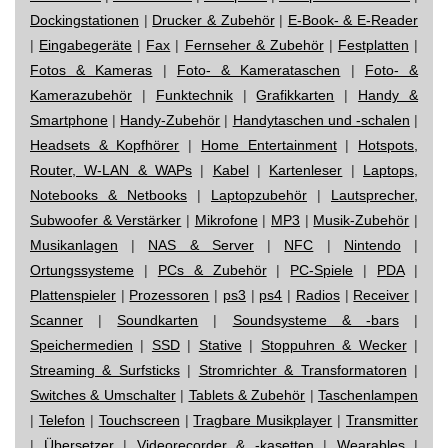
Dockingstationen
|
Drucker & Zubehör
|
E-Book- & E-Reader
|
Eingabegeräte
|
Fax
|
Fernseher & Zubehör
|
Festplatten
|
Fotos & Kameras
|
Foto- & Kamerataschen
|
Foto- &
Kamerazubehör
|
Funktechnik
|
Grafikkarten
|
Handy &
Smartphone
|
Handy-Zubehör
|
Handytaschen und -schalen
|
Headsets & Kopfhörer
|
Home Entertainment
|
Hotspots,
Router, W-LAN & WAPs
|
Kabel
|
Kartenleser
|
Laptops,
Notebooks & Netbooks
|
Laptopzubehör
|
Lautsprecher,
Subwoofer & Verstärker
|
Mikrofone
|
MP3
|
Musik-Zubehör
|
Musikanlagen
|
NAS & Server
|
NFC
|
Nintendo
|
Ortungssysteme
|
PCs & Zubehör
|
PC-Spiele
|
PDA
|
Plattenspieler
|
Prozessoren
|
ps3
|
ps4
|
Radios
|
Receiver
|
Scanner
|
Soundkarten
|
Soundsysteme & -bars
|
Speichermedien
|
SSD
|
Stative
|
Stoppuhren & Wecker
|
Streaming & Surfsticks
|
Stromrichter & Transformatoren
|
Switches & Umschalter
|
Tablets & Zubehör
|
Taschenlampen
|
Telefon
|
Touchscreen
|
Tragbare Musikplayer
|
Transmitter
|
Übersetzer
|
Videorecorder & -kasetten
|
Wearables
|