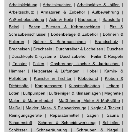
Arbeitskleidung
|
Arbeitsleuchten
|
Arbeitsplätze & -hilfen
|
Arbeitsschutz
|
Armaturen & Zubehör
|
Aufbewahrung
|
Außenbeleuchtung
|
Äxte & Beile
|
Baubedarf
|
Baustoffe
|
Beitel
|
Besen, Bürsten & Kehrmaschinen
|
Bits &
Schraubenschlüssel
|
Bodenbeläge & Zubehör
|
Bohnern &
Polieren
|
Bohrer & Bohrmaschinen
|
Brandschutz
|
Brecheisen
|
Drechseln
|
Durchtreiber & Locheisen
|
Duschen
|
Duschköpfe & -systeme
|
Duschzubehör
|
Feilen & Raspeln
|
Fenster
|
Folien
|
Gasbrenner, -kocher & -kartuschen
|
Hämmer
|
Heizgeräte & Lüftungen
|
Hobel
|
Kamin- &
Pelletöfen
|
Kanister & Trichter
|
Klebeband
|
Kleben &
Dichtstoffe
|
Kompressoren
|
Kunststoffplatten
|
Leitern
|
Löten
|
Luftpumpen
|
Luftreiniger & Klimaanlagen
|
Magnete
|
Maler- & Maurerbedarf
|
Maßbänder, Meter & Maßstäbe
|
Meißel
|
Melder, Mess- & Planwerkzeuge
|
Nagler & Tacker
|
Reinigungsgeräte
|
Reparaturmittel
|
Sägen
|
Sauna
|
Schaumstoff
|
Scheren & Schneidewerkzeug
|
Schleifen
|
Schlösser
|
Schneeräumung
|
Schrauben & Nägel
|