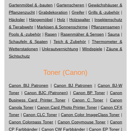
Gartenmöbel & -bauten
|
Gartenscheren
|
Gewächshäuser &
Pflanzenzucht
|
Grabdekoration
|
Greifer
|
Grills & -zubehör
|
Häcksler
|
Hängemöbel
|
Holz
|
Holzspalter
|
Insektenschutz
& Tierabwehr
|
Markisen & Sonnenschirme
|
Pflanzensamen
|
Pools & -zubehör
|
Rasen
|
Rasenmäher & Sensen
|
Sauna
|
Schaufeln & Spaten
|
Teich & Zubehör
|
Thermometer &
Wetterstationen
|
Unkrautvernichtung
|
Windspiele
|
Zäune &
Sichtschutz
Toner (Canon)
Canon BIJ Patronen
|
Canon BJ Patronen
|
Canon BJ-W
Toner
|
Canon BJC (Patronen)
|
Canon BP Toner
|
Canon
Business Card Printer Toner
|
Canon C Toner
|
Canon
Canola Toner
|
Canon Card Photo Printer Toner
|
Canon CFX
Toner
|
Canon CLC Toner
|
Canon Color ImageClass Toner
|
Canon Colorpass Toner
|
Canon Copymouse Toner
|
Canon
CP Farbbänder
|
Canon CW Farbbänder
|
Canon EP Toner
|