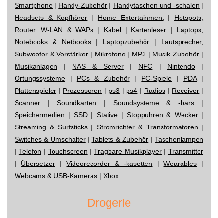
Smartphone
|
Handy-Zubehör
|
Handytaschen und -schalen
|
Headsets & Kopfhörer
|
Home Entertainment
|
Hotspots,
Router, W-LAN & WAPs
|
Kabel
|
Kartenleser
|
Laptops,
Notebooks & Netbooks
|
Laptopzubehör
|
Lautsprecher,
Subwoofer & Verstärker
|
Mikrofone
|
MP3
|
Musik-Zubehör
|
Musikanlagen
|
NAS & Server
|
NFC
|
Nintendo
|
Ortungssysteme
|
PCs & Zubehör
|
PC-Spiele
|
PDA
|
Plattenspieler
|
Prozessoren
|
ps3
|
ps4
|
Radios
|
Receiver
|
Scanner
|
Soundkarten
|
Soundsysteme & -bars
|
Speichermedien
|
SSD
|
Stative
|
Stoppuhren & Wecker
|
Streaming & Surfsticks
|
Stromrichter & Transformatoren
|
Switches & Umschalter
|
Tablets & Zubehör
|
Taschenlampen
|
Telefon
|
Touchscreen
|
Tragbare Musikplayer
|
Transmitter
|
Übersetzer
|
Videorecorder & -kasetten
|
Wearables
|
Webcams & USB-Kameras
|
Xbox
Drogerie