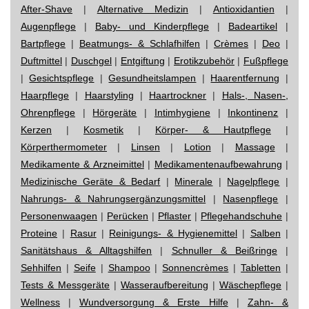
After-Shave
|
Alternative Medizin
|
Antioxidantien
|
Augenpflege
|
Baby- und Kinderpflege
|
Badeartikel
|
Bartpflege
|
Beatmungs- & Schlafhilfen
|
Crèmes
|
Deo
|
Duftmittel
|
Duschgel
|
Entgiftung
|
Erotikzubehör
|
Fußpflege
|
Gesichtspflege
|
Gesundheitslampen
|
Haarentfernung
|
Haarpflege
|
Haarstyling
|
Haartrockner
|
Hals-, Nasen-,
Ohrenpflege
|
Hörgeräte
|
Intimhygiene
|
Inkontinenz
|
Kerzen
|
Kosmetik
|
Körper- & Hautpflege
|
Körperthermometer
|
Linsen
|
Lotion
|
Massage
|
Medikamente & Arzneimittel
|
Medikamentenaufbewahrung
|
Medizinische Geräte & Bedarf
|
Minerale
|
Nagelpflege
|
Nahrungs- & Nahrungsergänzungsmittel
|
Nasenpflege
|
Personenwaagen
|
Perücken
|
Pflaster
|
Pflegehandschuhe
|
Proteine
|
Rasur
|
Reinigungs- & Hygienemittel
|
Salben
|
Sanitätshaus & Alltagshilfen
|
Schnuller & Beißringe
|
Sehhilfen
|
Seife
|
Shampoo
|
Sonnencrèmes
|
Tabletten
|
Tests & Messgeräte
|
Wasseraufbereitung
|
Wäschepflege
|
Wellness
|
Wundversorgung & Erste Hilfe
|
Zahn- &