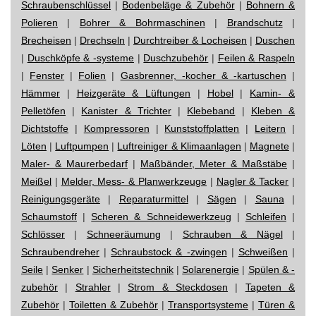
Schraubenschlüssel
|
Bodenbeläge & Zubehör
|
Bohnern &
Polieren
|
Bohrer & Bohrmaschinen
|
Brandschutz
|
Brecheisen
|
Drechseln
|
Durchtreiber & Locheisen
|
Duschen
|
Duschköpfe & -systeme
|
Duschzubehör
|
Feilen & Raspeln
|
Fenster
|
Folien
|
Gasbrenner, -kocher & -kartuschen
|
Hämmer
|
Heizgeräte & Lüftungen
|
Hobel
|
Kamin- &
Pelletöfen
|
Kanister & Trichter
|
Klebeband
|
Kleben &
Dichtstoffe
|
Kompressoren
|
Kunststoffplatten
|
Leitern
|
Löten
|
Luftpumpen
|
Luftreiniger & Klimaanlagen
|
Magnete
|
Maler- & Maurerbedarf
|
Maßbänder, Meter & Maßstäbe
|
Meißel
|
Melder, Mess- & Planwerkzeuge
|
Nagler & Tacker
|
Reinigungsgeräte
|
Reparaturmittel
|
Sägen
|
Sauna
|
Schaumstoff
|
Scheren & Schneidewerkzeug
|
Schleifen
|
Schlösser
|
Schneeräumung
|
Schrauben & Nägel
|
Schraubendreher
|
Schraubstock & -zwingen
|
Schweißen
|
Seile
|
Senker
|
Sicherheitstechnik
|
Solarenergie
|
Spülen & -
zubehör
|
Strahler
|
Strom & Steckdosen
|
Tapeten &
Zubehör
|
Toiletten & Zubehör
|
Transportsysteme
|
Türen &