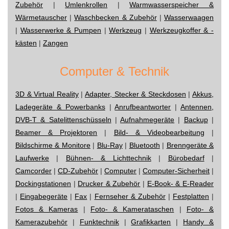
Zubehör
|
Umlenkrollen
|
Warmwasserspeicher &
Wärmetauscher
|
Waschbecken & Zubehör
|
Wasserwaagen
|
Wasserwerke & Pumpen
|
Werkzeug
|
Werkzeugkoffer & -
kästen
|
Zangen
Computer & Technik
3D & Virtual Reality
|
Adapter, Stecker & Steckdosen
|
Akkus,
Ladegeräte & Powerbanks
|
Anrufbeantworter
|
Antennen,
DVB-T & Satelittenschüsseln
|
Aufnahmegeräte
|
Backup
|
Beamer & Projektoren
|
Bild- & Videobearbeitung
|
Bildschirme & Monitore
|
Blu-Ray
|
Bluetooth
|
Brenngeräte &
Laufwerke
|
Bühnen- & Lichttechnik
|
Bürobedarf
|
Camcorder
|
CD-Zubehör
|
Computer
|
Computer-Sicherheit
|
Dockingstationen
|
Drucker & Zubehör
|
E-Book- & E-Reader
|
Eingabegeräte
|
Fax
|
Fernseher & Zubehör
|
Festplatten
|
Fotos & Kameras
|
Foto- & Kamerataschen
|
Foto- &
Kamerazubehör
|
Funktechnik
|
Grafikkarten
|
Handy &