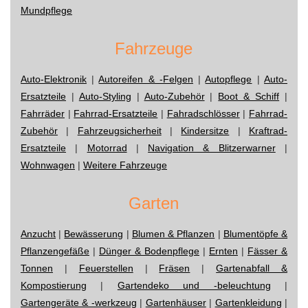
Mundpflege
Fahrzeuge
Auto-Elektronik
|
Autoreifen & -Felgen
|
Autopflege
|
Auto-
Ersatzteile
|
Auto-Styling
|
Auto-Zubehör
|
Boot & Schiff
|
Fahrräder
|
Fahrrad-Ersatzteile
|
Fahradschlösser
|
Fahrrad-
Zubehör
|
Fahrzeugsicherheit
|
Kindersitze
|
Kraftrad-
Ersatzteile
|
Motorrad
|
Navigation & Blitzerwarner
|
Wohnwagen
|
Weitere Fahrzeuge
Garten
Anzucht
|
Bewässerung
|
Blumen & Pflanzen
|
Blumentöpfe &
Pflanzengefäße
|
Dünger & Bodenpflege
|
Ernten
|
Fässer &
Tonnen
|
Feuerstellen
|
Fräsen
|
Gartenabfall &
Kompostierung
|
Gartendeko und -beleuchtung
|
Gartengeräte & -werkzeug
|
Gartenhäuser
|
Gartenkleidung
|