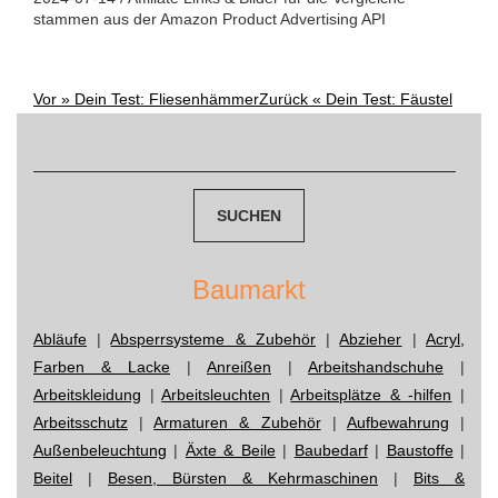
stammen aus der Amazon Product Advertising API
Vor »
Dein Test: Fliesenhämmer
Zurück «
Dein Test: Fäustel
Post
Suchen
navigation
nach:
Baumarkt
Abläufe
|
Absperrsysteme & Zubehör
|
Abzieher
|
Acryl,
Farben & Lacke
|
Anreißen
|
Arbeitshandschuhe
|
Arbeitskleidung
|
Arbeitsleuchten
|
Arbeitsplätze & -hilfen
|
Arbeitsschutz
|
Armaturen & Zubehör
|
Aufbewahrung
|
Außenbeleuchtung
|
Äxte & Beile
|
Baubedarf
|
Baustoffe
|
Beitel
|
Besen, Bürsten & Kehrmaschinen
|
Bits &