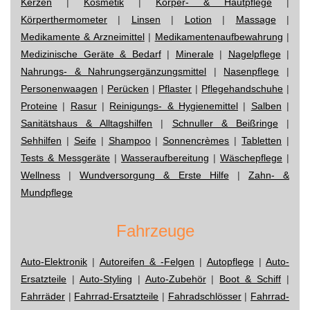
Kerzen
|
Kosmetik
|
Körper- & Hautpflege
|
Körperthermometer
|
Linsen
|
Lotion
|
Massage
|
Medikamente & Arzneimittel
|
Medikamentenaufbewahrung
|
Medizinische Geräte & Bedarf
|
Minerale
|
Nagelpflege
|
Nahrungs- & Nahrungsergänzungsmittel
|
Nasenpflege
|
Personenwaagen
|
Perücken
|
Pflaster
|
Pflegehandschuhe
|
Proteine
|
Rasur
|
Reinigungs- & Hygienemittel
|
Salben
|
Sanitätshaus & Alltagshilfen
|
Schnuller & Beißringe
|
Sehhilfen
|
Seife
|
Shampoo
|
Sonnencrèmes
|
Tabletten
|
Tests & Messgeräte
|
Wasseraufbereitung
|
Wäschepflege
|
Wellness
|
Wundversorgung & Erste Hilfe
|
Zahn- &
Mundpflege
Fahrzeuge
Auto-Elektronik
|
Autoreifen & -Felgen
|
Autopflege
|
Auto-
Ersatzteile
|
Auto-Styling
|
Auto-Zubehör
|
Boot & Schiff
|
Fahrräder
|
Fahrrad-Ersatzteile
|
Fahradschlösser
|
Fahrrad-