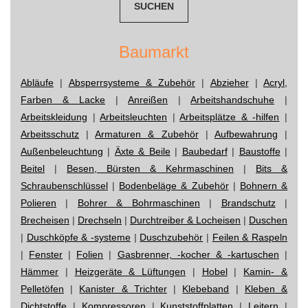
Baumarkt
Abläufe
|
Absperrsysteme & Zubehör
|
Abzieher
|
Acryl,
Farben & Lacke
|
Anreißen
|
Arbeitshandschuhe
|
Arbeitskleidung
|
Arbeitsleuchten
|
Arbeitsplätze & -hilfen
|
Arbeitsschutz
|
Armaturen & Zubehör
|
Aufbewahrung
|
Außenbeleuchtung
|
Äxte & Beile
|
Baubedarf
|
Baustoffe
|
Beitel
|
Besen, Bürsten & Kehrmaschinen
|
Bits &
Schraubenschlüssel
|
Bodenbeläge & Zubehör
|
Bohnern &
Polieren
|
Bohrer & Bohrmaschinen
|
Brandschutz
|
Brecheisen
|
Drechseln
|
Durchtreiber & Locheisen
|
Duschen
|
Duschköpfe & -systeme
|
Duschzubehör
|
Feilen & Raspeln
|
Fenster
|
Folien
|
Gasbrenner, -kocher & -kartuschen
|
Hämmer
|
Heizgeräte & Lüftungen
|
Hobel
|
Kamin- &
Pelletöfen
|
Kanister & Trichter
|
Klebeband
|
Kleben &
Dichtstoffe
|
Kompressoren
|
Kunststoffplatten
|
Leitern
|