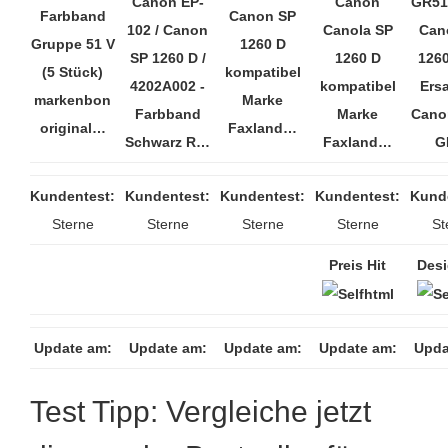
Canon EP-
Canon
GR51
Farbband
Canon SP
102 / Canon
Canola SP
Can
Gruppe 51 V
1260 D
SP 1260 D /
1260 D
1260
(5 Stück)
kompatibel
4202A002 -
kompatibel
Ersa
markenbon
Marke
Farbband
Marke
Canon
original…
Faxland…
Schwarz R…
Faxland…
G
Kundentest:
Kundentest:
Kundentest:
Kundentest:
Kund
Sterne
Sterne
Sterne
Sterne
St
Preis Hit
Desi
Update am:
Update am:
Update am:
Update am:
Upda
Test Tipp: Vergleiche jetzt