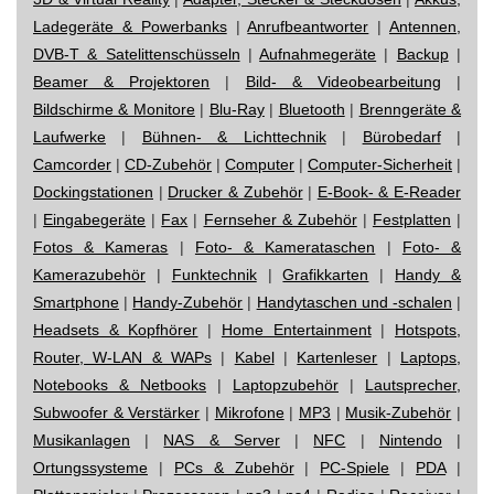
Ladegeräte & Powerbanks
|
Anrufbeantworter
|
Antennen,
DVB-T & Satelittenschüsseln
|
Aufnahmegeräte
|
Backup
|
Beamer & Projektoren
|
Bild- & Videobearbeitung
|
Bildschirme & Monitore
|
Blu-Ray
|
Bluetooth
|
Brenngeräte &
Laufwerke
|
Bühnen- & Lichttechnik
|
Bürobedarf
|
Camcorder
|
CD-Zubehör
|
Computer
|
Computer-Sicherheit
|
Dockingstationen
|
Drucker & Zubehör
|
E-Book- & E-Reader
|
Eingabegeräte
|
Fax
|
Fernseher & Zubehör
|
Festplatten
|
Fotos & Kameras
|
Foto- & Kamerataschen
|
Foto- &
Kamerazubehör
|
Funktechnik
|
Grafikkarten
|
Handy &
Smartphone
|
Handy-Zubehör
|
Handytaschen und -schalen
|
Headsets & Kopfhörer
|
Home Entertainment
|
Hotspots,
Router, W-LAN & WAPs
|
Kabel
|
Kartenleser
|
Laptops,
Notebooks & Netbooks
|
Laptopzubehör
|
Lautsprecher,
Subwoofer & Verstärker
|
Mikrofone
|
MP3
|
Musik-Zubehör
|
Musikanlagen
|
NAS & Server
|
NFC
|
Nintendo
|
Ortungssysteme
|
PCs & Zubehör
|
PC-Spiele
|
PDA
|