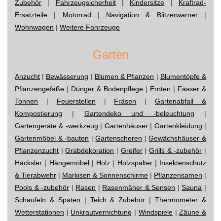
Zubehör
|
Fahrzeugsicherheit
|
Kindersitze
|
Kraftrad-
Ersatzteile
|
Motorrad
|
Navigation & Blitzerwarner
|
Wohnwagen
|
Weitere Fahrzeuge
Garten
Anzucht
|
Bewässerung
|
Blumen & Pflanzen
|
Blumentöpfe &
Pflanzengefäße
|
Dünger & Bodenpflege
|
Ernten
|
Fässer &
Tonnen
|
Feuerstellen
|
Fräsen
|
Gartenabfall &
Kompostierung
|
Gartendeko und -beleuchtung
|
Gartengeräte & -werkzeug
|
Gartenhäuser
|
Gartenkleidung
|
Gartenmöbel & -bauten
|
Gartenscheren
|
Gewächshäuser &
Pflanzenzucht
|
Grabdekoration
|
Greifer
|
Grills & -zubehör
|
Häcksler
|
Hängemöbel
|
Holz
|
Holzspalter
|
Insektenschutz
& Tierabwehr
|
Markisen & Sonnenschirme
|
Pflanzensamen
|
Pools & -zubehör
|
Rasen
|
Rasenmäher & Sensen
|
Sauna
|
Schaufeln & Spaten
|
Teich & Zubehör
|
Thermometer &
Wetterstationen
|
Unkrautvernichtung
|
Windspiele
|
Zäune &