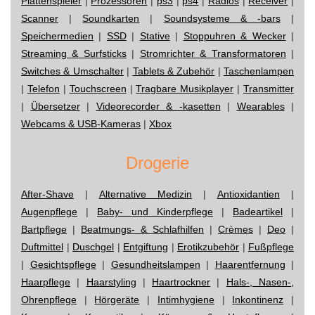
Plattenspieler
|
Prozessoren
|
ps3
|
ps4
|
Radios
|
Receiver
|
Scanner
|
Soundkarten
|
Soundsysteme & -bars
|
Speichermedien
|
SSD
|
Stative
|
Stoppuhren & Wecker
|
Streaming & Surfsticks
|
Stromrichter & Transformatoren
|
Switches & Umschalter
|
Tablets & Zubehör
|
Taschenlampen
|
Telefon
|
Touchscreen
|
Tragbare Musikplayer
|
Transmitter
|
Übersetzer
|
Videorecorder & -kasetten
|
Wearables
|
Webcams & USB-Kameras
|
Xbox
Drogerie
After-Shave
|
Alternative Medizin
|
Antioxidantien
|
Augenpflege
|
Baby- und Kinderpflege
|
Badeartikel
|
Bartpflege
|
Beatmungs- & Schlafhilfen
|
Crèmes
|
Deo
|
Duftmittel
|
Duschgel
|
Entgiftung
|
Erotikzubehör
|
Fußpflege
|
Gesichtspflege
|
Gesundheitslampen
|
Haarentfernung
|
Haarpflege
|
Haarstyling
|
Haartrockner
|
Hals-, Nasen-,
Ohrenpflege
|
Hörgeräte
|
Intimhygiene
|
Inkontinenz
|