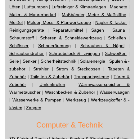
Löten
|
Luftpumpen
|
Luftreiniger & Klimaanlagen
|
Magnete
|
Maler- & Maurerbedarf
|
Maßbänder, Meter & Maßstäbe
|
Meißel
|
Melder, Mess- & Planwerkzeuge
|
Nagler & Tacker
|
Reinigungsgeräte
|
Reparaturmittel
|
Sägen
|
Sauna
|
Schaumstoff
|
Scheren & Schneidewerkzeug
|
Schleifen
|
Schlösser
|
Schneeräumung
|
Schrauben & Nägel
|
Schraubendreher
|
Schraubstock & -zwingen
|
Schweißen
|
Seile
|
Senker
|
Sicherheitstechnik
|
Solarenergie
|
Spülen & -
zubehör
|
Strahler
|
Strom & Steckdosen
|
Tapeten &
Zubehör
|
Toiletten & Zubehör
|
Transportsysteme
|
Türen &
Zubehör
|
Umlenkrollen
|
Warmwasserspeicher &
Wärmetauscher
|
Waschbecken & Zubehör
|
Wasserwaagen
|
Wasserwerke & Pumpen
|
Werkzeug
|
Werkzeugkoffer & -
kästen
|
Zangen
Computer & Technik
3D & Virtual Reality
|
Adapter, Stecker & Steckdosen
|
Akkus,