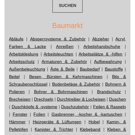
Baumarkt
Abläufe
|
Absperrsysteme & Zubehör
|
Abzieher
|
Acryl,
Farben & Lacke
|
Anreißen
|
Arbeitshandschuhe
|
Arbeitskleidung
|
Arbeitsleuchten
|
Arbeitsplätze & -hilfen
|
Arbeitsschutz
|
Armaturen & Zubehör
|
Aufbewahrung
|
Außenbeleuchtung
|
Äxte & Beile
|
Baubedarf
|
Baustoffe
|
Beitel
|
Besen, Bürsten & Kehrmaschinen
|
Bits &
Schraubenschlüssel
|
Bodenbeläge & Zubehör
|
Bohnern &
Polieren
|
Bohrer & Bohrmaschinen
|
Brandschutz
|
Brecheisen
|
Drechseln
|
Durchtreiber & Locheisen
|
Duschen
|
Duschköpfe & -systeme
|
Duschzubehör
|
Feilen & Raspeln
|
Fenster
|
Folien
|
Gasbrenner, -kocher & -kartuschen
|
Hämmer
|
Heizgeräte & Lüftungen
|
Hobel
|
Kamin- &
Pelletöfen
|
Kanister & Trichter
|
Klebeband
|
Kleben &