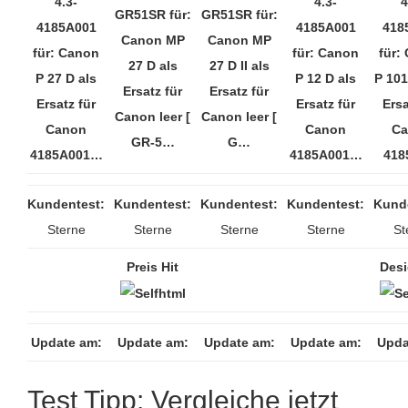
4.3-
4.3-
4
GR51SR für:
GR51SR für:
4185A001
4185A001
418
Canon MP
Canon MP
für: Canon
für: Canon
für:
27 D als
27 D II als
P 27 D als
P 12 D als
P 101
Ersatz für
Ersatz für
Ersatz für
Ersatz für
Ersa
Canon leer [
Canon leer [
Canon
Canon
Ca
GR-5…
G…
4185A001…
4185A001…
418
Kundentest:
Kundentest:
Kundentest:
Kundentest:
Kund
Sterne
Sterne
Sterne
Sterne
St
Preis Hit
Desi
Update am:
Update am:
Update am:
Update am:
Upda
Test Tipp: Vergleiche jetzt