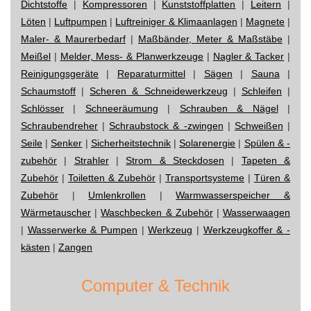
Dichtstoffe
|
Kompressoren
|
Kunststoffplatten
|
Leitern
|
Löten
|
Luftpumpen
|
Luftreiniger & Klimaanlagen
|
Magnete
|
Maler- & Maurerbedarf
|
Maßbänder, Meter & Maßstäbe
|
Meißel
|
Melder, Mess- & Planwerkzeuge
|
Nagler & Tacker
|
Reinigungsgeräte
|
Reparaturmittel
|
Sägen
|
Sauna
|
Schaumstoff
|
Scheren & Schneidewerkzeug
|
Schleifen
|
Schlösser
|
Schneeräumung
|
Schrauben & Nägel
|
Schraubendreher
|
Schraubstock & -zwingen
|
Schweißen
|
Seile
|
Senker
|
Sicherheitstechnik
|
Solarenergie
|
Spülen & -
zubehör
|
Strahler
|
Strom & Steckdosen
|
Tapeten &
Zubehör
|
Toiletten & Zubehör
|
Transportsysteme
|
Türen &
Zubehör
|
Umlenkrollen
|
Warmwasserspeicher &
Wärmetauscher
|
Waschbecken & Zubehör
|
Wasserwaagen
|
Wasserwerke & Pumpen
|
Werkzeug
|
Werkzeugkoffer & -
kästen
|
Zangen
Computer & Technik