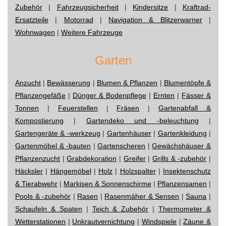
Zubehör
|
Fahrzeugsicherheit
|
Kindersitze
|
Kraftrad-
Ersatzteile
|
Motorrad
|
Navigation & Blitzerwarner
|
Wohnwagen
|
Weitere Fahrzeuge
Garten
Anzucht
|
Bewässerung
|
Blumen & Pflanzen
|
Blumentöpfe &
Pflanzengefäße
|
Dünger & Bodenpflege
|
Ernten
|
Fässer &
Tonnen
|
Feuerstellen
|
Fräsen
|
Gartenabfall &
Kompostierung
|
Gartendeko und -beleuchtung
|
Gartengeräte & -werkzeug
|
Gartenhäuser
|
Gartenkleidung
|
Gartenmöbel & -bauten
|
Gartenscheren
|
Gewächshäuser &
Pflanzenzucht
|
Grabdekoration
|
Greifer
|
Grills & -zubehör
|
Häcksler
|
Hängemöbel
|
Holz
|
Holzspalter
|
Insektenschutz
& Tierabwehr
|
Markisen & Sonnenschirme
|
Pflanzensamen
|
Pools & -zubehör
|
Rasen
|
Rasenmäher & Sensen
|
Sauna
|
Schaufeln & Spaten
|
Teich & Zubehör
|
Thermometer &
Wetterstationen
|
Unkrautvernichtung
|
Windspiele
|
Zäune &