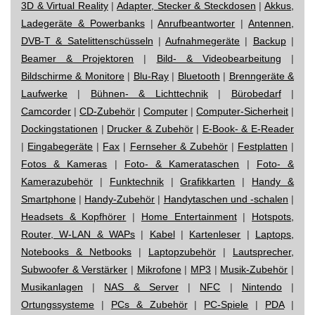
3D & Virtual Reality
|
Adapter, Stecker & Steckdosen
|
Akkus,
Ladegeräte & Powerbanks
|
Anrufbeantworter
|
Antennen,
DVB-T & Satelittenschüsseln
|
Aufnahmegeräte
|
Backup
|
Beamer & Projektoren
|
Bild- & Videobearbeitung
|
Bildschirme & Monitore
|
Blu-Ray
|
Bluetooth
|
Brenngeräte &
Laufwerke
|
Bühnen- & Lichttechnik
|
Bürobedarf
|
Camcorder
|
CD-Zubehör
|
Computer
|
Computer-Sicherheit
|
Dockingstationen
|
Drucker & Zubehör
|
E-Book- & E-Reader
|
Eingabegeräte
|
Fax
|
Fernseher & Zubehör
|
Festplatten
|
Fotos & Kameras
|
Foto- & Kamerataschen
|
Foto- &
Kamerazubehör
|
Funktechnik
|
Grafikkarten
|
Handy &
Smartphone
|
Handy-Zubehör
|
Handytaschen und -schalen
|
Headsets & Kopfhörer
|
Home Entertainment
|
Hotspots,
Router, W-LAN & WAPs
|
Kabel
|
Kartenleser
|
Laptops,
Notebooks & Netbooks
|
Laptopzubehör
|
Lautsprecher,
Subwoofer & Verstärker
|
Mikrofone
|
MP3
|
Musik-Zubehör
|
Musikanlagen
|
NAS & Server
|
NFC
|
Nintendo
|
Ortungssysteme
|
PCs & Zubehör
|
PC-Spiele
|
PDA
|