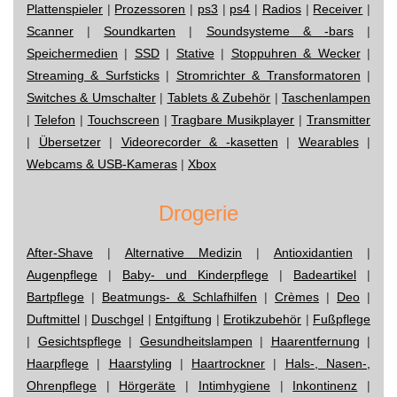
Plattenspieler
|
Prozessoren
|
ps3
|
ps4
|
Radios
|
Receiver
|
Scanner
|
Soundkarten
|
Soundsysteme & -bars
|
Speichermedien
|
SSD
|
Stative
|
Stoppuhren & Wecker
|
Streaming & Surfsticks
|
Stromrichter & Transformatoren
|
Switches & Umschalter
|
Tablets & Zubehör
|
Taschenlampen
|
Telefon
|
Touchscreen
|
Tragbare Musikplayer
|
Transmitter
|
Übersetzer
|
Videorecorder & -kasetten
|
Wearables
|
Webcams & USB-Kameras
|
Xbox
Drogerie
After-Shave
|
Alternative Medizin
|
Antioxidantien
|
Augenpflege
|
Baby- und Kinderpflege
|
Badeartikel
|
Bartpflege
|
Beatmungs- & Schlafhilfen
|
Crèmes
|
Deo
|
Duftmittel
|
Duschgel
|
Entgiftung
|
Erotikzubehör
|
Fußpflege
|
Gesichtspflege
|
Gesundheitslampen
|
Haarentfernung
|
Haarpflege
|
Haarstyling
|
Haartrockner
|
Hals-, Nasen-,
Ohrenpflege
|
Hörgeräte
|
Intimhygiene
|
Inkontinenz
|