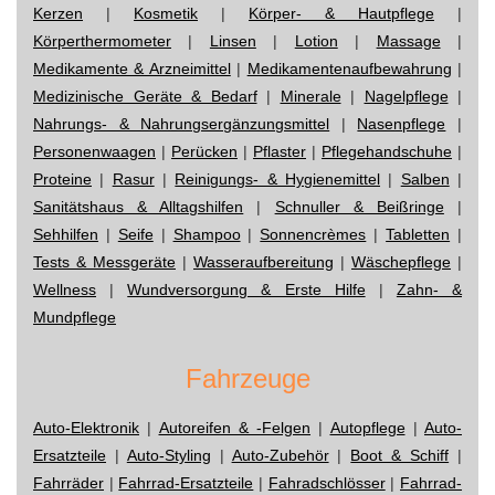
Kerzen
|
Kosmetik
|
Körper- & Hautpflege
|
Körperthermometer
|
Linsen
|
Lotion
|
Massage
|
Medikamente & Arzneimittel
|
Medikamentenaufbewahrung
|
Medizinische Geräte & Bedarf
|
Minerale
|
Nagelpflege
|
Nahrungs- & Nahrungsergänzungsmittel
|
Nasenpflege
|
Personenwaagen
|
Perücken
|
Pflaster
|
Pflegehandschuhe
|
Proteine
|
Rasur
|
Reinigungs- & Hygienemittel
|
Salben
|
Sanitätshaus & Alltagshilfen
|
Schnuller & Beißringe
|
Sehhilfen
|
Seife
|
Shampoo
|
Sonnencrèmes
|
Tabletten
|
Tests & Messgeräte
|
Wasseraufbereitung
|
Wäschepflege
|
Wellness
|
Wundversorgung & Erste Hilfe
|
Zahn- &
Mundpflege
Fahrzeuge
Auto-Elektronik
|
Autoreifen & -Felgen
|
Autopflege
|
Auto-
Ersatzteile
|
Auto-Styling
|
Auto-Zubehör
|
Boot & Schiff
|
Fahrräder
|
Fahrrad-Ersatzteile
|
Fahradschlösser
|
Fahrrad-