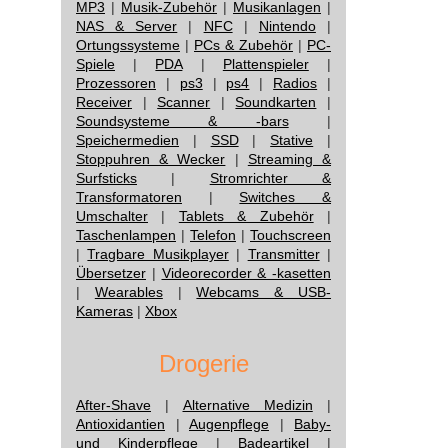
MP3
|
Musik-Zubehör
|
Musikanlagen
|
NAS & Server
|
NFC
|
Nintendo
|
Ortungssysteme
|
PCs & Zubehör
|
PC-
Spiele
|
PDA
|
Plattenspieler
|
Prozessoren
|
ps3
|
ps4
|
Radios
|
Receiver
|
Scanner
|
Soundkarten
|
Soundsysteme & -bars
|
Speichermedien
|
SSD
|
Stative
|
Stoppuhren & Wecker
|
Streaming &
Surfsticks
|
Stromrichter &
Transformatoren
|
Switches &
Umschalter
|
Tablets & Zubehör
|
Taschenlampen
|
Telefon
|
Touchscreen
|
Tragbare Musikplayer
|
Transmitter
|
Übersetzer
|
Videorecorder & -kasetten
|
Wearables
|
Webcams & USB-
Kameras
|
Xbox
Drogerie
After-Shave
|
Alternative Medizin
|
Antioxidantien
|
Augenpflege
|
Baby-
und Kinderpflege
|
Badeartikel
|