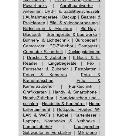
Powerbanks
|
Anrufbeantworter
|
Antennen, DVB-T & Satelittenschüsseln
|
Aufnahmegeräte
|
Backup
|
Beamer &
Projektoren
|
Bild- & Videobearbeitung
|
Bildschirme & Monitore
|
Blu-Ray
|
Bluetooth
|
Brenngeräte & Laufwerke
|
Bühnen- & Lichttechnik
|
Bürobedarf
|
Camcorder
|
CD-Zubehör
|
Computer
|
Computer-Sicherheit
|
Dockingstationen
|
Drucker & Zubehör
|
E-Book- & E-
Reader
|
Eingabegeräte
|
Fax
|
Fernseher & Zubehör
|
Festplatten
|
Fotos & Kameras
|
Foto- &
Kamerataschen
|
Foto- &
Kamerazubehör
|
Funktechnik
|
Grafikkarten
|
Handy & Smartphone
|
Handy-Zubehör
|
Handytaschen und -
schalen
|
Headsets & Kopfhörer
|
Home
Entertainment
|
Hotspots, Router, W-
LAN & WAPs
|
Kabel
|
Kartenleser
|
Laptops, Notebooks & Netbooks
|
Laptopzubehör
|
Lautsprecher,
Subwoofer & Verstärker
|
Mikrofone
|