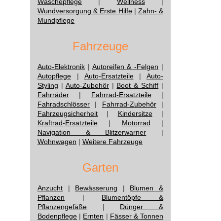
Wäschepflege
|
Wellness
|
Wundversorgung & Erste Hilfe
|
Zahn- &
Mundpflege
Fahrzeuge
Auto-Elektronik
|
Autoreifen & -Felgen
|
Autopflege
|
Auto-Ersatzteile
|
Auto-
Styling
|
Auto-Zubehör
|
Boot & Schiff
|
Fahrräder
|
Fahrrad-Ersatzteile
|
Fahradschlösser
|
Fahrrad-Zubehör
|
Fahrzeugsicherheit
|
Kindersitze
|
Kraftrad-Ersatzteile
|
Motorrad
|
Navigation & Blitzerwarner
|
Wohnwagen
|
Weitere Fahrzeuge
Garten
Anzucht
|
Bewässerung
|
Blumen &
Pflanzen
|
Blumentöpfe &
Pflanzengefäße
|
Dünger &
Bodenpflege
|
Ernten
|
Fässer & Tonnen