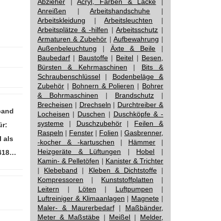
Abzieher
|
Acryl, Farben & Lacke
|
Anreißen
|
Arbeitshandschuhe
|
Arbeitskleidung
|
Arbeitsleuchten
|
Arbeitsplätze & -hilfen
|
Arbeitsschutz
|
Armaturen & Zubehör
|
Aufbewahrung
|
Außenbeleuchtung
|
Äxte & Beile
|
Baubedarf
|
Baustoffe
|
Beitel
|
Besen,
Bürsten & Kehrmaschinen
|
Bits &
Schraubenschlüssel
|
Bodenbeläge &
Zubehör
|
Bohnern & Polieren
|
Bohrer
& Bohrmaschinen
|
Brandschutz
|
Brecheisen
|
Drechseln
|
Durchtreiber &
band
Locheisen
|
Duschen
|
Duschköpfe & -
systeme
|
Duschzubehör
|
Feilen &
ür:
Raspeln
|
Fenster
|
Folien
|
Gasbrenner,
 als
-kocher & -kartuschen
|
Hämmer
|
Heizgeräte & Lüftungen
|
Hobel
|
 418…
Kamin- & Pelletöfen
|
Kanister & Trichter
|
Klebeband
|
Kleben & Dichtstoffe
|
Kompressoren
|
Kunststoffplatten
|
Leitern
|
Löten
|
Luftpumpen
|
Luftreiniger & Klimaanlagen
|
Magnete
|
Maler- & Maurerbedarf
|
Maßbänder,
Meter & Maßstäbe
|
Meißel
|
Melder,