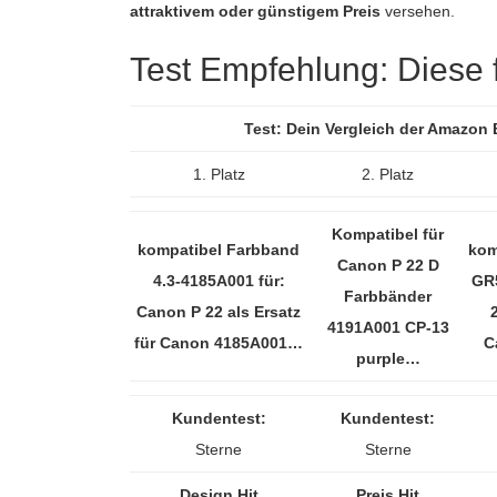
attraktivem oder günstigem Preis
versehen.
Test Empfehlung: Diese fü
Test: Dein Vergleich der Amazon 
1. Platz
2. Platz
Kompatibel für
kompatibel Farbband
kom
Canon P 22 D
4.3-4185A001 für:
GR
Farbbänder
Canon P 22 als Ersatz
4191A001 CP-13
für Canon 4185A001…
C
purple…
Kundentest:
Kundentest:
Sterne
Sterne
Design Hit
Preis Hit