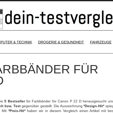
SKIP TO CONTENT
PUTER & TECHNIK
DROGERIE & GESUNDHEIT
FAHRZEUGE
FARBBÄNDER FÜR
D
die
5 Bestseller
für Farbbänder für Canon P 22 D herausgesucht un
ch bzw. Test
gegenüber gestellt. Die Auszeichnung
*Design-Hit*
spieg
. Mit
*Preis-Hit*
haben wir in diesem Vergleich einen Artikel mit be