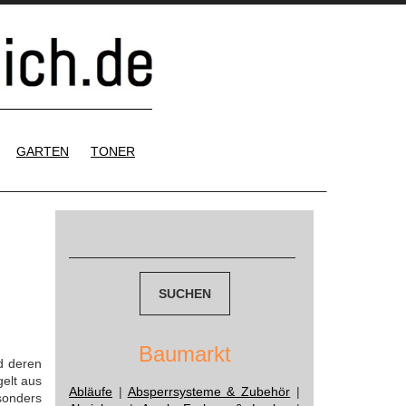
GARTEN
TONER
Suchen
nach:
Baumarkt
d deren
elt aus
Abläufe
|
Absperrsysteme & Zubehör
|
sonders