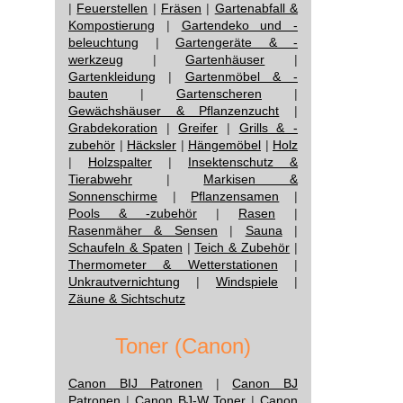
|
Feuerstellen
|
Fräsen
|
Gartenabfall &
Kompostierung
|
Gartendeko und -
beleuchtung
|
Gartengeräte & -
werkzeug
|
Gartenhäuser
|
Gartenkleidung
|
Gartenmöbel & -
bauten
|
Gartenscheren
|
Gewächshäuser & Pflanzenzucht
|
Grabdekoration
|
Greifer
|
Grills & -
zubehör
|
Häcksler
|
Hängemöbel
|
Holz
|
Holzspalter
|
Insektenschutz &
Tierabwehr
|
Markisen &
Sonnenschirme
|
Pflanzensamen
|
Pools & -zubehör
|
Rasen
|
Rasenmäher & Sensen
|
Sauna
|
Schaufeln & Spaten
|
Teich & Zubehör
|
Thermometer & Wetterstationen
|
Unkrautvernichtung
|
Windspiele
|
Zäune & Sichtschutz
Toner (Canon)
Canon BIJ Patronen
|
Canon BJ
Patronen
|
Canon BJ-W Toner
|
Canon