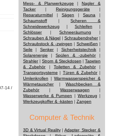
Mess- & Planwerkzeuge
|
Nagler &
Tacker
|
Reinigungsgeräte
|
Reparaturmittel
|
Sägen
|
Sauna
|
Schaumstoff
|
Scheren &
Schneidewerkzeug
|
Schleifen
|
Schlösser
|
Schneeräumung
|
Schrauben & Nägel
|
Schraubendreher
|
Schraubstock & -zwingen
|
Schweißen
|
Seile
|
Senker
|
Sicherheitstechnik
|
Solarenergie
|
Spülen & -zubehör
|
Strahler
|
Strom & Steckdosen
|
Tapeten
& Zubehör
|
Toiletten & Zubehör
|
Transportsysteme
|
Türen & Zubehör
|
Umlenkrollen
|
Warmwasserspeicher &
Wärmetauscher
|
Waschbecken &
07-14 /
Zubehör
|
Wasserwaagen
|
Wasserwerke & Pumpen
|
Werkzeug
|
Werkzeugkoffer & -kästen
|
Zangen
Computer & Technik
3D & Virtual Reality
|
Adapter, Stecker &
Steckdosen
|
Akkus, Ladegeräte &