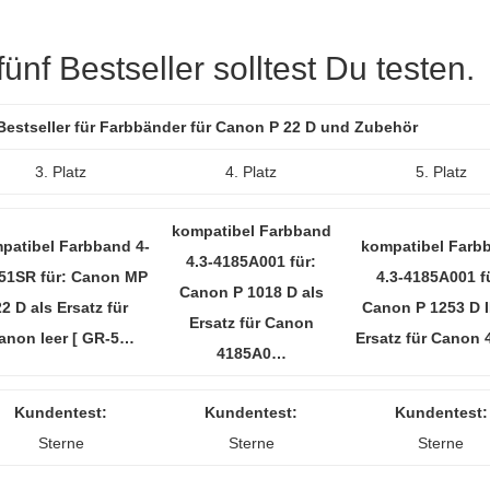
nf Bestseller solltest Du testen.
Bestseller für Farbbänder für Canon P 22 D und Zubehör
3. Platz
4. Platz
5. Platz
kompatibel Farbband
patibel Farbband 4-
kompatibel Farb
4.3-4185A001 für:
51SR für: Canon MP
4.3-4185A001 f
Canon P 1018 D als
22 D als Ersatz für
Canon P 1253 D II
Ersatz für Canon
anon leer [ GR-5…
Ersatz für Canon
4185A0…
Kundentest:
Kundentest:
Kundentest:
Sterne
Sterne
Sterne