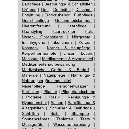
Bartpflege
|
Beatmungs- & Schlafhilfen
|
Crèmes
|
Deo
|
Duftmittel
|
Duschgel
|
Entgiftung
|
Erotikzubehör
|
Fußpflege
|
Gesichtspflege
|
Gesundheitslampen
|
Haarentfernung
|
Haarpflege
|
Haarstyling
|
Haartrockner
|
Hals-,
Nasen-, Ohrenpflege
|
Hörgeräte
|
Intimhygiene
|
Inkontinenz
|
Kerzen
|
Kosmetik
|
Körper- & Hautpflege
|
Körperthermometer
|
Linsen
|
Lotion
|
Massage
|
Medikamente & Arzneimittel
|
Medikamentenaufbewahrung
|
Medizinische Geräte & Bedarf
|
Minerale
|
Nagelpflege
|
Nahrungs- &
Nahrungsergänzungsmittel
|
Nasenpflege
|
Personenwaagen
|
Perücken
|
Pflaster
|
Pflegehandschuhe
|
Proteine
|
Rasur
|
Reinigungs- &
Hygienemittel
|
Salben
|
Sanitätshaus &
Alltagshilfen
|
Schnuller & Beißringe
|
Sehhilfen
|
Seife
|
Shampoo
|
Sonnencrèmes
|
Tabletten
|
Tests &
Messgeräte
|
Wasseraufbereitung
|