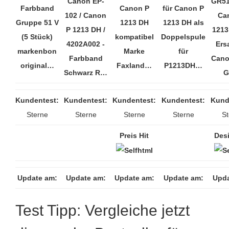
Canon EP-
GR51
Farbband
Canon P
für Canon P
102 / Canon
Ca
Gruppe 51 V
1213 DH
1213 DH als
P 1213 DH /
1213
(5 Stück)
kompatibel
Doppelspule
4202A002 -
Ersa
markenbon
Marke
für
Farbband
Canon
original…
Faxland…
P1213DH…
Schwarz R…
Kundentest:
Kundentest:
Kundentest:
Kundentest:
Kund
Sterne
Sterne
Sterne
Sterne
St
Preis Hit
Desi
Update am:
Update am:
Update am:
Update am:
Upda
Test Tipp: Vergleiche jetzt