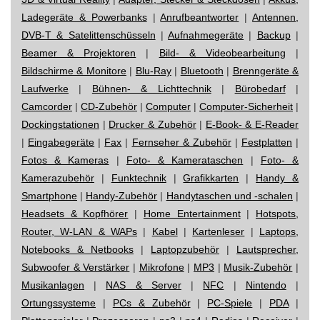
Ladegeräte & Powerbanks
|
Anrufbeantworter
|
Antennen,
DVB-T & Satelittenschüsseln
|
Aufnahmegeräte
|
Backup
|
Beamer & Projektoren
|
Bild- & Videobearbeitung
|
Bildschirme & Monitore
|
Blu-Ray
|
Bluetooth
|
Brenngeräte &
Laufwerke
|
Bühnen- & Lichttechnik
|
Bürobedarf
|
Camcorder
|
CD-Zubehör
|
Computer
|
Computer-Sicherheit
|
Dockingstationen
|
Drucker & Zubehör
|
E-Book- & E-Reader
|
Eingabegeräte
|
Fax
|
Fernseher & Zubehör
|
Festplatten
|
Fotos & Kameras
|
Foto- & Kamerataschen
|
Foto- &
Kamerazubehör
|
Funktechnik
|
Grafikkarten
|
Handy &
Smartphone
|
Handy-Zubehör
|
Handytaschen und -schalen
|
Headsets & Kopfhörer
|
Home Entertainment
|
Hotspots,
Router, W-LAN & WAPs
|
Kabel
|
Kartenleser
|
Laptops,
Notebooks & Netbooks
|
Laptopzubehör
|
Lautsprecher,
Subwoofer & Verstärker
|
Mikrofone
|
MP3
|
Musik-Zubehör
|
Musikanlagen
|
NAS & Server
|
NFC
|
Nintendo
|
Ortungssysteme
|
PCs & Zubehör
|
PC-Spiele
|
PDA
|