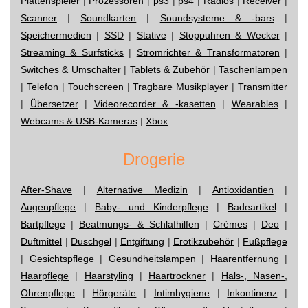
Plattenspieler
|
Prozessoren
|
ps3
|
ps4
|
Radios
|
Receiver
|
Scanner
|
Soundkarten
|
Soundsysteme & -bars
|
Speichermedien
|
SSD
|
Stative
|
Stoppuhren & Wecker
|
Streaming & Surfsticks
|
Stromrichter & Transformatoren
|
Switches & Umschalter
|
Tablets & Zubehör
|
Taschenlampen
|
Telefon
|
Touchscreen
|
Tragbare Musikplayer
|
Transmitter
|
Übersetzer
|
Videorecorder & -kasetten
|
Wearables
|
Webcams & USB-Kameras
|
Xbox
Drogerie
After-Shave
|
Alternative Medizin
|
Antioxidantien
|
Augenpflege
|
Baby- und Kinderpflege
|
Badeartikel
|
Bartpflege
|
Beatmungs- & Schlafhilfen
|
Crèmes
|
Deo
|
Duftmittel
|
Duschgel
|
Entgiftung
|
Erotikzubehör
|
Fußpflege
|
Gesichtspflege
|
Gesundheitslampen
|
Haarentfernung
|
Haarpflege
|
Haarstyling
|
Haartrockner
|
Hals-, Nasen-,
Ohrenpflege
|
Hörgeräte
|
Intimhygiene
|
Inkontinenz
|