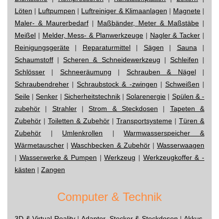
Löten
|
Luftpumpen
|
Luftreiniger & Klimaanlagen
|
Magnete
|
Maler- & Maurerbedarf
|
Maßbänder, Meter & Maßstäbe
|
Meißel
|
Melder, Mess- & Planwerkzeuge
|
Nagler & Tacker
|
Reinigungsgeräte
|
Reparaturmittel
|
Sägen
|
Sauna
|
Schaumstoff
|
Scheren & Schneidewerkzeug
|
Schleifen
|
Schlösser
|
Schneeräumung
|
Schrauben & Nägel
|
Schraubendreher
|
Schraubstock & -zwingen
|
Schweißen
|
Seile
|
Senker
|
Sicherheitstechnik
|
Solarenergie
|
Spülen & -
zubehör
|
Strahler
|
Strom & Steckdosen
|
Tapeten &
Zubehör
|
Toiletten & Zubehör
|
Transportsysteme
|
Türen &
Zubehör
|
Umlenkrollen
|
Warmwasserspeicher &
Wärmetauscher
|
Waschbecken & Zubehör
|
Wasserwaagen
|
Wasserwerke & Pumpen
|
Werkzeug
|
Werkzeugkoffer & -
kästen
|
Zangen
Computer & Technik
3D & Virtual Reality
|
Adapter, Stecker & Steckdosen
|
Akkus,