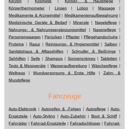
Kerzen
|
Kosmetik
|
Körper- & Hautpflege
|
Körperthermometer
|
Linsen
|
Lotion
|
Massage
|
Medikamente & Arzneimittel
|
Medikamentenaufbewahrung
|
Medizinische Geräte & Bedarf
|
Minerale
|
Nagelpflege
|
Nahrungs- & Nahrungsergänzungsmittel
|
Nasenpflege
|
Personenwaagen
|
Perücken
|
Pflaster
|
Pflegehandschuhe
|
Proteine
|
Rasur
|
Reinigungs- & Hygienemittel
|
Salben
|
Sanitätshaus & Alltagshilfen
|
Schnuller & Beißringe
|
Sehhilfen
|
Seife
|
Shampoo
|
Sonnencrèmes
|
Tabletten
|
Tests & Messgeräte
|
Wasseraufbereitung
|
Wäschepflege
|
Wellness
|
Wundversorgung & Erste Hilfe
|
Zahn- &
Mundpflege
Fahrzeuge
Auto-Elektronik
|
Autoreifen & -Felgen
|
Autopflege
|
Auto-
Ersatzteile
|
Auto-Styling
|
Auto-Zubehör
|
Boot & Schiff
|
Fahrräder
|
Fahrrad-Ersatzteile
|
Fahradschlösser
|
Fahrrad-