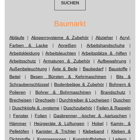
Baumarkt
Abläufe
|
Absperrsysteme & Zubehör
|
Abzieher
|
Acryl,
Farben & Lacke
|
Anreißen
|
Arbeitshandschuhe
|
Arbeitskleidung
|
Arbeitsleuchten
|
Arbeitsplätze & -hilfen
|
Arbeitsschutz
|
Armaturen & Zubehör
|
Aufbewahrung
|
Außenbeleuchtung
|
Äxte & Beile
|
Baubedarf
|
Baustoffe
|
Beitel
|
Besen, Bürsten & Kehrmaschinen
|
Bits &
Schraubenschlüssel
|
Bodenbeläge & Zubehör
|
Bohnern &
Polieren
|
Bohrer & Bohrmaschinen
|
Brandschutz
|
Brecheisen
|
Drechseln
|
Durchtreiber & Locheisen
|
Duschen
|
Duschköpfe & -systeme
|
Duschzubehör
|
Feilen & Raspeln
|
Fenster
|
Folien
|
Gasbrenner, -kocher & -kartuschen
|
Hämmer
|
Heizgeräte & Lüftungen
|
Hobel
|
Kamin- &
Pelletöfen
|
Kanister & Trichter
|
Klebeband
|
Kleben &
Dichtstoffe
|
Kompressoren
|
Kunststoffplatten
|
Leitern
|