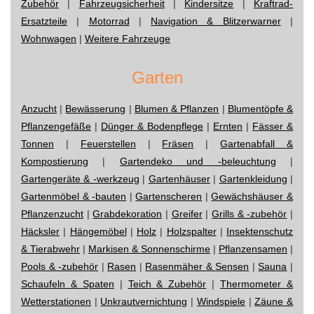
Zubehör
|
Fahrzeugsicherheit
|
Kindersitze
|
Kraftrad-
Ersatzteile
|
Motorrad
|
Navigation & Blitzerwarner
|
Wohnwagen
|
Weitere Fahrzeuge
Garten
Anzucht
|
Bewässerung
|
Blumen & Pflanzen
|
Blumentöpfe &
Pflanzengefäße
|
Dünger & Bodenpflege
|
Ernten
|
Fässer &
Tonnen
|
Feuerstellen
|
Fräsen
|
Gartenabfall &
Kompostierung
|
Gartendeko und -beleuchtung
|
Gartengeräte & -werkzeug
|
Gartenhäuser
|
Gartenkleidung
|
Gartenmöbel & -bauten
|
Gartenscheren
|
Gewächshäuser &
Pflanzenzucht
|
Grabdekoration
|
Greifer
|
Grills & -zubehör
|
Häcksler
|
Hängemöbel
|
Holz
|
Holzspalter
|
Insektenschutz
& Tierabwehr
|
Markisen & Sonnenschirme
|
Pflanzensamen
|
Pools & -zubehör
|
Rasen
|
Rasenmäher & Sensen
|
Sauna
|
Schaufeln & Spaten
|
Teich & Zubehör
|
Thermometer &
Wetterstationen
|
Unkrautvernichtung
|
Windspiele
|
Zäune &