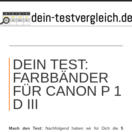
SKIP
TO
DEIN TEST:
CONTENT
FARBBÄNDER
FÜR CANON P 1
D III
Mach den Test:
Nachfolgend haben wir für Dich die
5