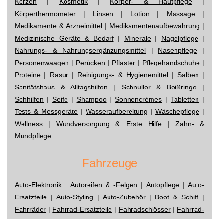
Kerzen
|
Kosmetik
|
Körper- & Hautpflege
|
Körperthermometer
|
Linsen
|
Lotion
|
Massage
|
Medikamente & Arzneimittel
|
Medikamentenaufbewahrung
|
Medizinische Geräte & Bedarf
|
Minerale
|
Nagelpflege
|
Nahrungs- & Nahrungsergänzungsmittel
|
Nasenpflege
|
Personenwaagen
|
Perücken
|
Pflaster
|
Pflegehandschuhe
|
Proteine
|
Rasur
|
Reinigungs- & Hygienemittel
|
Salben
|
Sanitätshaus & Alltagshilfen
|
Schnuller & Beißringe
|
Sehhilfen
|
Seife
|
Shampoo
|
Sonnencrèmes
|
Tabletten
|
Tests & Messgeräte
|
Wasseraufbereitung
|
Wäschepflege
|
Wellness
|
Wundversorgung & Erste Hilfe
|
Zahn- &
Mundpflege
Fahrzeuge
Auto-Elektronik
|
Autoreifen & -Felgen
|
Autopflege
|
Auto-
Ersatzteile
|
Auto-Styling
|
Auto-Zubehör
|
Boot & Schiff
|
Fahrräder
|
Fahrrad-Ersatzteile
|
Fahradschlösser
|
Fahrrad-