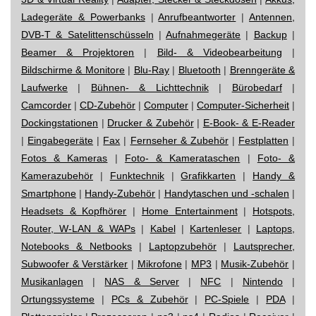
Ladegeräte & Powerbanks
|
Anrufbeantworter
|
Antennen,
DVB-T & Satelittenschüsseln
|
Aufnahmegeräte
|
Backup
|
Beamer & Projektoren
|
Bild- & Videobearbeitung
|
Bildschirme & Monitore
|
Blu-Ray
|
Bluetooth
|
Brenngeräte &
Laufwerke
|
Bühnen- & Lichttechnik
|
Bürobedarf
|
Camcorder
|
CD-Zubehör
|
Computer
|
Computer-Sicherheit
|
Dockingstationen
|
Drucker & Zubehör
|
E-Book- & E-Reader
|
Eingabegeräte
|
Fax
|
Fernseher & Zubehör
|
Festplatten
|
Fotos & Kameras
|
Foto- & Kamerataschen
|
Foto- &
Kamerazubehör
|
Funktechnik
|
Grafikkarten
|
Handy &
Smartphone
|
Handy-Zubehör
|
Handytaschen und -schalen
|
Headsets & Kopfhörer
|
Home Entertainment
|
Hotspots,
Router, W-LAN & WAPs
|
Kabel
|
Kartenleser
|
Laptops,
Notebooks & Netbooks
|
Laptopzubehör
|
Lautsprecher,
Subwoofer & Verstärker
|
Mikrofone
|
MP3
|
Musik-Zubehör
|
Musikanlagen
|
NAS & Server
|
NFC
|
Nintendo
|
Ortungssysteme
|
PCs & Zubehör
|
PC-Spiele
|
PDA
|