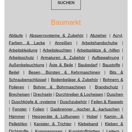
Baumarkt
Abläufe
|
Absperrsysteme & Zubehör
|
Abzieher
|
Acryl,
Farben & Lacke
|
Anreißen
|
Arbeitshandschuhe
|
Arbeitskleidung
|
Arbeitsleuchten
|
Arbeitsplätze & -hilfen
|
Arbeitsschutz
|
Armaturen & Zubehör
|
Aufbewahrung
|
Außenbeleuchtung
|
Äxte & Beile
|
Baubedarf
|
Baustoffe
|
Beitel
|
Besen, Bürsten & Kehrmaschinen
|
Bits &
Schraubenschlüssel
|
Bodenbeläge & Zubehör
|
Bohnern &
Polieren
|
Bohrer & Bohrmaschinen
|
Brandschutz
|
Brecheisen
|
Drechseln
|
Durchtreiber & Locheisen
|
Duschen
|
Duschköpfe & -systeme
|
Duschzubehör
|
Feilen & Raspeln
|
Fenster
|
Folien
|
Gasbrenner, -kocher & -kartuschen
|
Hämmer
|
Heizgeräte & Lüftungen
|
Hobel
|
Kamin- &
Pelletöfen
|
Kanister & Trichter
|
Klebeband
|
Kleben &
Dichtstoffe
|
Kompressoren
|
Kunststoffplatten
|
Leitern
|