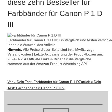
diese zehn Bestseller für
Farbbänder für Canon P 1 D
III
Farbbänder für Canon P 1 D III: Ein Vergleich und testen verschie
Ihnen die Auswahl des Artikels.
Hinweis:
Alle Preise dieser Seite sind inkl. MwSt., zzgl.
Versandkosten | Letzte Aktualisierung der Produktboxen am:
2024-07-14 / Affiliate Links & Bilder für die Vergleiche
stammen aus der Amazon Product Advertising API
Vor »
Dein Test: Farbbänder für Canon P 1 D
Zurück «
Dein
Post
Test: Farbbänder für Canon P 1 D V
navigation
Suchen
nach: