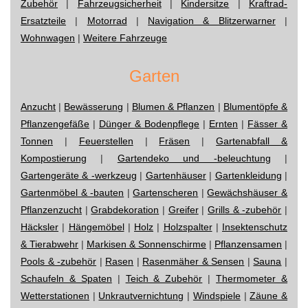
Zubehör
|
Fahrzeugsicherheit
|
Kindersitze
|
Kraftrad-
Ersatzteile
|
Motorrad
|
Navigation & Blitzerwarner
|
Wohnwagen
|
Weitere Fahrzeuge
Garten
Anzucht
|
Bewässerung
|
Blumen & Pflanzen
|
Blumentöpfe &
Pflanzengefäße
|
Dünger & Bodenpflege
|
Ernten
|
Fässer &
Tonnen
|
Feuerstellen
|
Fräsen
|
Gartenabfall &
Kompostierung
|
Gartendeko und -beleuchtung
|
Gartengeräte & -werkzeug
|
Gartenhäuser
|
Gartenkleidung
|
Gartenmöbel & -bauten
|
Gartenscheren
|
Gewächshäuser &
Pflanzenzucht
|
Grabdekoration
|
Greifer
|
Grills & -zubehör
|
Häcksler
|
Hängemöbel
|
Holz
|
Holzspalter
|
Insektenschutz
& Tierabwehr
|
Markisen & Sonnenschirme
|
Pflanzensamen
|
Pools & -zubehör
|
Rasen
|
Rasenmäher & Sensen
|
Sauna
|
Schaufeln & Spaten
|
Teich & Zubehör
|
Thermometer &
Wetterstationen
|
Unkrautvernichtung
|
Windspiele
|
Zäune &