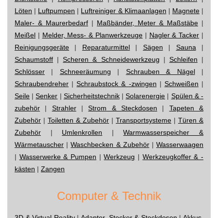
Löten
|
Luftpumpen
|
Luftreiniger & Klimaanlagen
|
Magnete
|
Maler- & Maurerbedarf
|
Maßbänder, Meter & Maßstäbe
|
Meißel
|
Melder, Mess- & Planwerkzeuge
|
Nagler & Tacker
|
Reinigungsgeräte
|
Reparaturmittel
|
Sägen
|
Sauna
|
Schaumstoff
|
Scheren & Schneidewerkzeug
|
Schleifen
|
Schlösser
|
Schneeräumung
|
Schrauben & Nägel
|
Schraubendreher
|
Schraubstock & -zwingen
|
Schweißen
|
Seile
|
Senker
|
Sicherheitstechnik
|
Solarenergie
|
Spülen & -
zubehör
|
Strahler
|
Strom & Steckdosen
|
Tapeten &
Zubehör
|
Toiletten & Zubehör
|
Transportsysteme
|
Türen &
Zubehör
|
Umlenkrollen
|
Warmwasserspeicher &
Wärmetauscher
|
Waschbecken & Zubehör
|
Wasserwaagen
|
Wasserwerke & Pumpen
|
Werkzeug
|
Werkzeugkoffer & -
kästen
|
Zangen
Computer & Technik
3D & Virtual Reality
|
Adapter, Stecker & Steckdosen
|
Akkus,