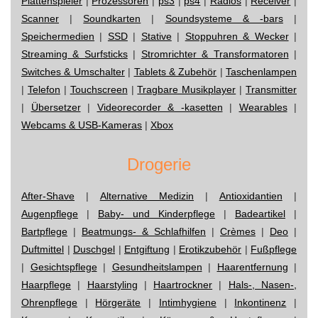
Plattenspieler
|
Prozessoren
|
ps3
|
ps4
|
Radios
|
Receiver
|
Scanner
|
Soundkarten
|
Soundsysteme & -bars
|
Speichermedien
|
SSD
|
Stative
|
Stoppuhren & Wecker
|
Streaming & Surfsticks
|
Stromrichter & Transformatoren
|
Switches & Umschalter
|
Tablets & Zubehör
|
Taschenlampen
|
Telefon
|
Touchscreen
|
Tragbare Musikplayer
|
Transmitter
|
Übersetzer
|
Videorecorder & -kasetten
|
Wearables
|
Webcams & USB-Kameras
|
Xbox
Drogerie
After-Shave
|
Alternative Medizin
|
Antioxidantien
|
Augenpflege
|
Baby- und Kinderpflege
|
Badeartikel
|
Bartpflege
|
Beatmungs- & Schlafhilfen
|
Crèmes
|
Deo
|
Duftmittel
|
Duschgel
|
Entgiftung
|
Erotikzubehör
|
Fußpflege
|
Gesichtspflege
|
Gesundheitslampen
|
Haarentfernung
|
Haarpflege
|
Haarstyling
|
Haartrockner
|
Hals-, Nasen-,
Ohrenpflege
|
Hörgeräte
|
Intimhygiene
|
Inkontinenz
|