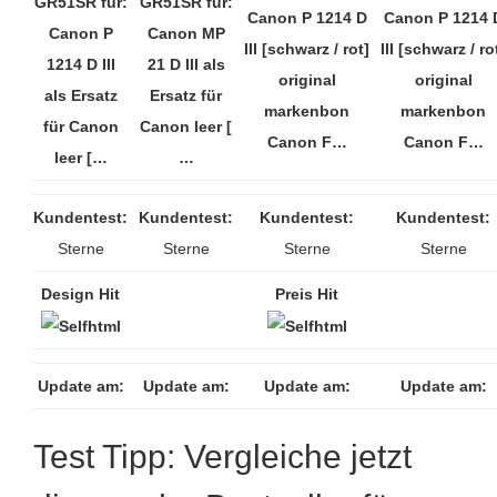
GR51SR für:
GR51SR für:
Canon P 1214 D
Canon P 1214 
Canon P
Canon MP
III [schwarz / rot]
III [schwarz / ro
1214 D III
21 D III als
original
original
als Ersatz
Ersatz für
markenbon
markenbon
für Canon
Canon leer [
Canon F…
Canon F…
leer […
…
Kundentest:
Kundentest:
Kundentest:
Kundentest:
Sterne
Sterne
Sterne
Sterne
Design Hit
Preis Hit
Update am:
Update am:
Update am:
Update am:
Test Tipp: Vergleiche jetzt