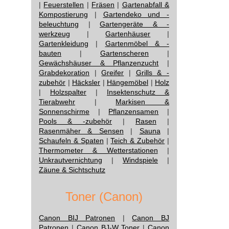
|
Feuerstellen
|
Fräsen
|
Gartenabfall &
Kompostierung
|
Gartendeko und -
beleuchtung
|
Gartengeräte & -
werkzeug
|
Gartenhäuser
|
Gartenkleidung
|
Gartenmöbel & -
bauten
|
Gartenscheren
|
Gewächshäuser & Pflanzenzucht
|
Grabdekoration
|
Greifer
|
Grills & -
zubehör
|
Häcksler
|
Hängemöbel
|
Holz
|
Holzspalter
|
Insektenschutz &
Tierabwehr
|
Markisen &
Sonnenschirme
|
Pflanzensamen
|
Pools & -zubehör
|
Rasen
|
Rasenmäher & Sensen
|
Sauna
|
Schaufeln & Spaten
|
Teich & Zubehör
|
Thermometer & Wetterstationen
|
Unkrautvernichtung
|
Windspiele
|
Zäune & Sichtschutz
Toner (Canon)
Canon BIJ Patronen
|
Canon BJ
Patronen
|
Canon BJ-W Toner
|
Canon