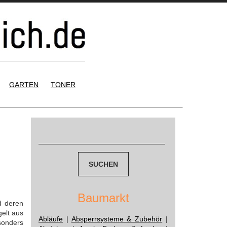
GARTEN
TONER
Suchen
nach:
Baumarkt
d deren
elt aus
Abläufe
|
Absperrsysteme & Zubehör
|
sonders