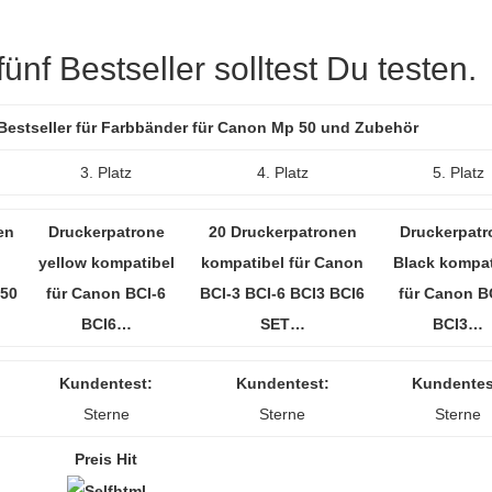
nf Bestseller solltest Du testen.
 Bestseller für Farbbänder für Canon Mp 50 und Zubehör
3. Platz
4. Platz
5. Platz
en
Druckerpatrone
20 Druckerpatronen
Druckerpatr
yellow kompatibel
kompatibel für Canon
Black kompat
-50
für Canon BCI-6
BCI-3 BCI-6 BCI3 BCI6
für Canon B
BCI6…
SET…
BCI3…
Kundentest:
Kundentest:
Kundentes
Sterne
Sterne
Sterne
Preis Hit