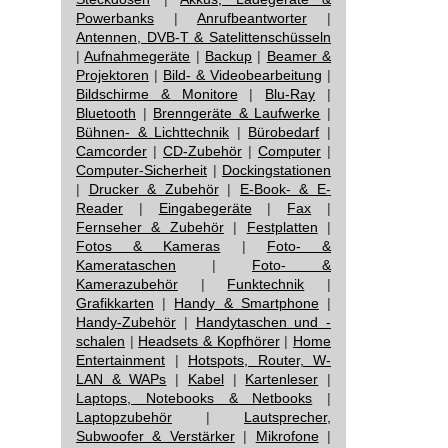
Powerbanks
|
Anrufbeantworter
|
Antennen, DVB-T & Satelittenschüsseln
|
Aufnahmegeräte
|
Backup
|
Beamer &
Projektoren
|
Bild- & Videobearbeitung
|
Bildschirme & Monitore
|
Blu-Ray
|
Bluetooth
|
Brenngeräte & Laufwerke
|
Bühnen- & Lichttechnik
|
Bürobedarf
|
Camcorder
|
CD-Zubehör
|
Computer
|
Computer-Sicherheit
|
Dockingstationen
|
Drucker & Zubehör
|
E-Book- & E-
Reader
|
Eingabegeräte
|
Fax
|
Fernseher & Zubehör
|
Festplatten
|
Fotos & Kameras
|
Foto- &
Kamerataschen
|
Foto- &
Kamerazubehör
|
Funktechnik
|
Grafikkarten
|
Handy & Smartphone
|
Handy-Zubehör
|
Handytaschen und -
schalen
|
Headsets & Kopfhörer
|
Home
Entertainment
|
Hotspots, Router, W-
LAN & WAPs
|
Kabel
|
Kartenleser
|
Laptops, Notebooks & Netbooks
|
Laptopzubehör
|
Lautsprecher,
Subwoofer & Verstärker
|
Mikrofone
|