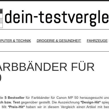
SKIP TO CONTENT
PUTER & TECHNIK
DROGERIE & GESUNDHEIT
FAHRZEUGE
FARBBÄNDER FÜR
0
die
5 Bestseller
für Farbbänder für Canon MP 50 herausgesucht un
ch bzw. Test
gegenüber gestellt. Die Auszeichnung
*Design-Hit*
spieg
. Mit
*Preis-Hit*
haben wir in diesem Vergleich einen Artikel mit be