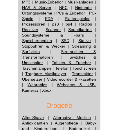
MP3
|
Musik-Zubehör
|
Musikanlagen
|
NAS & Server
|
NFC
|
Nintendo
|
Ortungssysteme
|
PCs & Zubehör
|
PC-
Spiele
|
PDA
|
Plattenspieler
|
Prozessoren
|
ps3
|
ps4
|
Radios
|
Receiver
|
Scanner
|
Soundkarten
|
Soundsysteme & -bars
|
Speichermedien
|
SSD
|
Stative
|
Stoppuhren & Wecker
|
Streaming &
Surfsticks
|
Stromrichter &
Transformatoren
|
Switches &
Umschalter
|
Tablets & Zubehör
|
Taschenlampen
|
Telefon
|
Touchscreen
|
Tragbare Musikplayer
|
Transmitter
|
Übersetzer
|
Videorecorder & -kasetten
|
Wearables
|
Webcams & USB-
Kameras
|
Xbox
Drogerie
After-Shave
|
Alternative Medizin
|
Antioxidantien
|
Augenpflege
|
Baby-
und Kinderpflege
|
Badeartikel
|