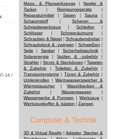
Mess- & Planwerkzeuge
|
Nagler &
Tacker
|
Reinigungsgeräte
|
Reparaturmittel
|
Sägen
|
Sauna
|
m:
Schaumstoff
|
Scheren &
Schneidewerkzeug
|
Schleifen
|
Schlösser
|
Schneeräumung
|
Schrauben & Nägel
|
Schraubendreher
|
Schraubstock & -zwingen
|
Schweißen
|
Seile
|
Senker
|
Sicherheitstechnik
|
Solarenergie
|
Spülen & -zubehör
|
Strahler
|
Strom & Steckdosen
|
Tapeten
& Zubehör
|
Toiletten & Zubehör
|
Transportsysteme
|
Türen & Zubehör
|
07-14 /
Umlenkrollen
|
Warmwasserspeicher &
Wärmetauscher
|
Waschbecken &
Zubehör
|
Wasserwaagen
|
Wasserwerke & Pumpen
|
Werkzeug
|
Werkzeugkoffer & -kästen
|
Zangen
Computer & Technik
3D & Virtual Reality
|
Adapter, Stecker &
Steckdosen
|
Akkus, Ladegeräte &