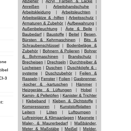
Abzieher
|
Acryl, Farben & Lacke
|
Anreißen
|
Arbeitshandschuhe
|
Arbeitskleidung
|
Arbeitsleuchten
|
Arbeitsplätze & -hilfen
|
Arbeitsschutz
|
Armaturen & Zubehör
|
Aufbewahrung
|
Außenbeleuchtung
|
Äxte & Beile
|
Baubedarf
|
Baustoffe
|
Beitel
|
Besen,
Bürsten & Kehrmaschinen
|
Bits &
Schraubenschlüssel
|
Bodenbeläge &
Zubehör
|
Bohnern & Polieren
|
Bohrer
& Bohrmaschinen
|
Brandschutz
|
one
Brecheisen
|
Drechseln
|
Durchtreiber &
Locheisen
|
Duschen
|
Duschköpfe & -
ibel
systeme
|
Duschzubehör
|
Feilen &
CI-3
Raspeln
|
Fenster
|
Folien
|
Gasbrenner,
-kocher & -kartuschen
|
Hämmer
|
Heizgeräte & Lüftungen
|
Hobel
|
Kamin- & Pelletöfen
|
Kanister & Trichter
|
Klebeband
|
Kleben & Dichtstoffe
|
t:
Kompressoren
|
Kunststoffplatten
|
Leitern
|
Löten
|
Luftpumpen
|
Luftreiniger & Klimaanlagen
|
Magnete
|
Maler- & Maurerbedarf
|
Maßbänder,
Meter & Maßstäbe
|
Meißel
|
Melder,