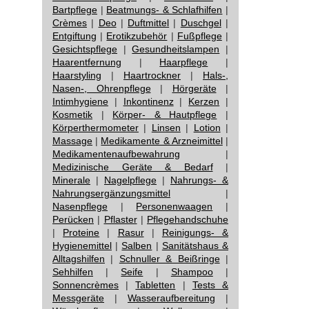
Bartpflege
|
Beatmungs- & Schlafhilfen
|
Crèmes
|
Deo
|
Duftmittel
|
Duschgel
|
Entgiftung
|
Erotikzubehör
|
Fußpflege
|
Gesichtspflege
|
Gesundheitslampen
|
Haarentfernung
|
Haarpflege
|
Haarstyling
|
Haartrockner
|
Hals-,
Nasen-, Ohrenpflege
|
Hörgeräte
|
Intimhygiene
|
Inkontinenz
|
Kerzen
|
Kosmetik
|
Körper- & Hautpflege
|
Körperthermometer
|
Linsen
|
Lotion
|
Massage
|
Medikamente & Arzneimittel
|
Medikamentenaufbewahrung
|
Medizinische Geräte & Bedarf
|
Minerale
|
Nagelpflege
|
Nahrungs- &
Nahrungsergänzungsmittel
|
Nasenpflege
|
Personenwaagen
|
Perücken
|
Pflaster
|
Pflegehandschuhe
|
Proteine
|
Rasur
|
Reinigungs- &
Hygienemittel
|
Salben
|
Sanitätshaus &
Alltagshilfen
|
Schnuller & Beißringe
|
Sehhilfen
|
Seife
|
Shampoo
|
Sonnencrèmes
|
Tabletten
|
Tests &
Messgeräte
|
Wasseraufbereitung
|