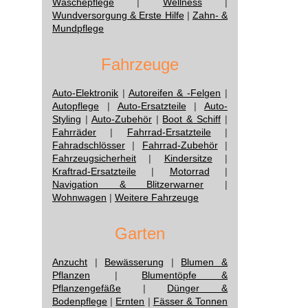
Wäschepflege
|
Wellness
|
Wundversorgung & Erste Hilfe
|
Zahn- &
Mundpflege
Fahrzeuge
Auto-Elektronik
|
Autoreifen & -Felgen
|
Autopflege
|
Auto-Ersatzteile
|
Auto-
Styling
|
Auto-Zubehör
|
Boot & Schiff
|
Fahrräder
|
Fahrrad-Ersatzteile
|
Fahradschlösser
|
Fahrrad-Zubehör
|
Fahrzeugsicherheit
|
Kindersitze
|
Kraftrad-Ersatzteile
|
Motorrad
|
Navigation & Blitzerwarner
|
Wohnwagen
|
Weitere Fahrzeuge
Garten
Anzucht
|
Bewässerung
|
Blumen &
Pflanzen
|
Blumentöpfe &
Pflanzengefäße
|
Dünger &
Bodenpflege
|
Ernten
|
Fässer & Tonnen