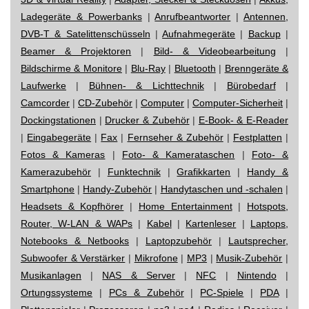
Ladegeräte & Powerbanks
|
Anrufbeantworter
|
Antennen,
DVB-T & Satelittenschüsseln
|
Aufnahmegeräte
|
Backup
|
Beamer & Projektoren
|
Bild- & Videobearbeitung
|
Bildschirme & Monitore
|
Blu-Ray
|
Bluetooth
|
Brenngeräte &
Laufwerke
|
Bühnen- & Lichttechnik
|
Bürobedarf
|
Camcorder
|
CD-Zubehör
|
Computer
|
Computer-Sicherheit
|
Dockingstationen
|
Drucker & Zubehör
|
E-Book- & E-Reader
|
Eingabegeräte
|
Fax
|
Fernseher & Zubehör
|
Festplatten
|
Fotos & Kameras
|
Foto- & Kamerataschen
|
Foto- &
Kamerazubehör
|
Funktechnik
|
Grafikkarten
|
Handy &
Smartphone
|
Handy-Zubehör
|
Handytaschen und -schalen
|
Headsets & Kopfhörer
|
Home Entertainment
|
Hotspots,
Router, W-LAN & WAPs
|
Kabel
|
Kartenleser
|
Laptops,
Notebooks & Netbooks
|
Laptopzubehör
|
Lautsprecher,
Subwoofer & Verstärker
|
Mikrofone
|
MP3
|
Musik-Zubehör
|
Musikanlagen
|
NAS & Server
|
NFC
|
Nintendo
|
Ortungssysteme
|
PCs & Zubehör
|
PC-Spiele
|
PDA
|