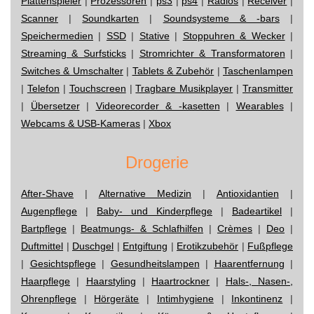
Plattenspieler
|
Prozessoren
|
ps3
|
ps4
|
Radios
|
Receiver
|
Scanner
|
Soundkarten
|
Soundsysteme & -bars
|
Speichermedien
|
SSD
|
Stative
|
Stoppuhren & Wecker
|
Streaming & Surfsticks
|
Stromrichter & Transformatoren
|
Switches & Umschalter
|
Tablets & Zubehör
|
Taschenlampen
|
Telefon
|
Touchscreen
|
Tragbare Musikplayer
|
Transmitter
|
Übersetzer
|
Videorecorder & -kasetten
|
Wearables
|
Webcams & USB-Kameras
|
Xbox
Drogerie
After-Shave
|
Alternative Medizin
|
Antioxidantien
|
Augenpflege
|
Baby- und Kinderpflege
|
Badeartikel
|
Bartpflege
|
Beatmungs- & Schlafhilfen
|
Crèmes
|
Deo
|
Duftmittel
|
Duschgel
|
Entgiftung
|
Erotikzubehör
|
Fußpflege
|
Gesichtspflege
|
Gesundheitslampen
|
Haarentfernung
|
Haarpflege
|
Haarstyling
|
Haartrockner
|
Hals-, Nasen-,
Ohrenpflege
|
Hörgeräte
|
Intimhygiene
|
Inkontinenz
|