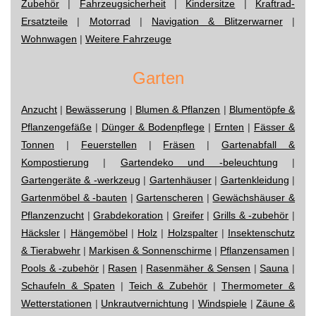
Zubehör
|
Fahrzeugsicherheit
|
Kindersitze
|
Kraftrad-
Ersatzteile
|
Motorrad
|
Navigation & Blitzerwarner
|
Wohnwagen
|
Weitere Fahrzeuge
Garten
Anzucht
|
Bewässerung
|
Blumen & Pflanzen
|
Blumentöpfe &
Pflanzengefäße
|
Dünger & Bodenpflege
|
Ernten
|
Fässer &
Tonnen
|
Feuerstellen
|
Fräsen
|
Gartenabfall &
Kompostierung
|
Gartendeko und -beleuchtung
|
Gartengeräte & -werkzeug
|
Gartenhäuser
|
Gartenkleidung
|
Gartenmöbel & -bauten
|
Gartenscheren
|
Gewächshäuser &
Pflanzenzucht
|
Grabdekoration
|
Greifer
|
Grills & -zubehör
|
Häcksler
|
Hängemöbel
|
Holz
|
Holzspalter
|
Insektenschutz
& Tierabwehr
|
Markisen & Sonnenschirme
|
Pflanzensamen
|
Pools & -zubehör
|
Rasen
|
Rasenmäher & Sensen
|
Sauna
|
Schaufeln & Spaten
|
Teich & Zubehör
|
Thermometer &
Wetterstationen
|
Unkrautvernichtung
|
Windspiele
|
Zäune &