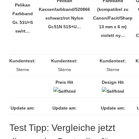
Pelikan
Farbband
G
Pelikan
Kassenfarbband/520866
(kompatibel zu
Farbband
schwarz/rot Nylon
Canon/Facit/Sharp
Gr. 51U+S
Gr.51N 51S+U…
13 mm x 6 m)
sw/rt…
violett ny…
C
Kundentest:
Kundentest:
Kundentest:
K
Sterne
Sterne
Sterne
Preis Hit
Design Hit
Update am:
Update am:
Update am:
Test Tipp: Vergleiche jetzt