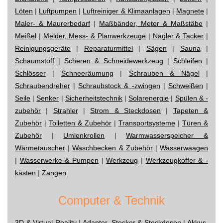
Löten
|
Luftpumpen
|
Luftreiniger & Klimaanlagen
|
Magnete
|
Maler- & Maurerbedarf
|
Maßbänder, Meter & Maßstäbe
|
Meißel
|
Melder, Mess- & Planwerkzeuge
|
Nagler & Tacker
|
Reinigungsgeräte
|
Reparaturmittel
|
Sägen
|
Sauna
|
Schaumstoff
|
Scheren & Schneidewerkzeug
|
Schleifen
|
Schlösser
|
Schneeräumung
|
Schrauben & Nägel
|
Schraubendreher
|
Schraubstock & -zwingen
|
Schweißen
|
Seile
|
Senker
|
Sicherheitstechnik
|
Solarenergie
|
Spülen & -
zubehör
|
Strahler
|
Strom & Steckdosen
|
Tapeten &
Zubehör
|
Toiletten & Zubehör
|
Transportsysteme
|
Türen &
Zubehör
|
Umlenkrollen
|
Warmwasserspeicher &
Wärmetauscher
|
Waschbecken & Zubehör
|
Wasserwaagen
|
Wasserwerke & Pumpen
|
Werkzeug
|
Werkzeugkoffer & -
kästen
|
Zangen
Computer & Technik
3D & Virtual Reality
|
Adapter, Stecker & Steckdosen
|
Akkus,