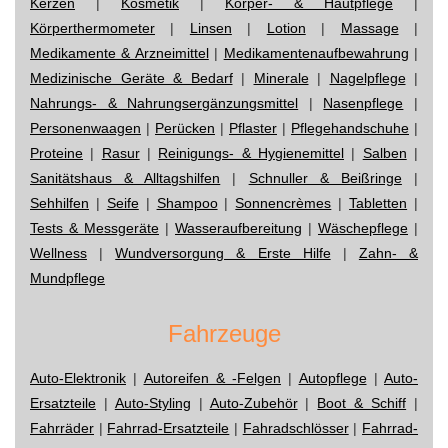
Kerzen
|
Kosmetik
|
Körper- & Hautpflege
|
Körperthermometer
|
Linsen
|
Lotion
|
Massage
|
Medikamente & Arzneimittel
|
Medikamentenaufbewahrung
|
Medizinische Geräte & Bedarf
|
Minerale
|
Nagelpflege
|
Nahrungs- & Nahrungsergänzungsmittel
|
Nasenpflege
|
Personenwaagen
|
Perücken
|
Pflaster
|
Pflegehandschuhe
|
Proteine
|
Rasur
|
Reinigungs- & Hygienemittel
|
Salben
|
Sanitätshaus & Alltagshilfen
|
Schnuller & Beißringe
|
Sehhilfen
|
Seife
|
Shampoo
|
Sonnencrèmes
|
Tabletten
|
Tests & Messgeräte
|
Wasseraufbereitung
|
Wäschepflege
|
Wellness
|
Wundversorgung & Erste Hilfe
|
Zahn- &
Mundpflege
Fahrzeuge
Auto-Elektronik
|
Autoreifen & -Felgen
|
Autopflege
|
Auto-
Ersatzteile
|
Auto-Styling
|
Auto-Zubehör
|
Boot & Schiff
|
Fahrräder
|
Fahrrad-Ersatzteile
|
Fahradschlösser
|
Fahrrad-