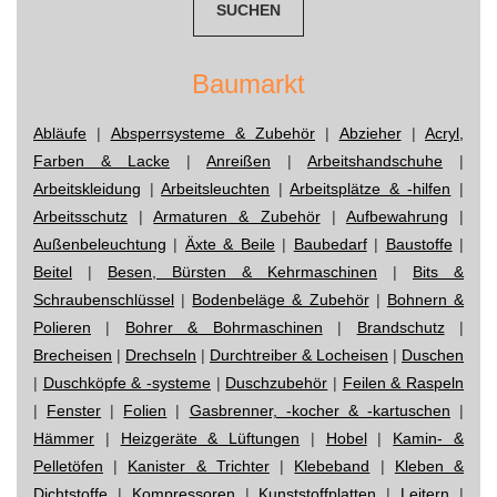
Baumarkt
Abläufe
|
Absperrsysteme & Zubehör
|
Abzieher
|
Acryl,
Farben & Lacke
|
Anreißen
|
Arbeitshandschuhe
|
Arbeitskleidung
|
Arbeitsleuchten
|
Arbeitsplätze & -hilfen
|
Arbeitsschutz
|
Armaturen & Zubehör
|
Aufbewahrung
|
Außenbeleuchtung
|
Äxte & Beile
|
Baubedarf
|
Baustoffe
|
Beitel
|
Besen, Bürsten & Kehrmaschinen
|
Bits &
Schraubenschlüssel
|
Bodenbeläge & Zubehör
|
Bohnern &
Polieren
|
Bohrer & Bohrmaschinen
|
Brandschutz
|
Brecheisen
|
Drechseln
|
Durchtreiber & Locheisen
|
Duschen
|
Duschköpfe & -systeme
|
Duschzubehör
|
Feilen & Raspeln
|
Fenster
|
Folien
|
Gasbrenner, -kocher & -kartuschen
|
Hämmer
|
Heizgeräte & Lüftungen
|
Hobel
|
Kamin- &
Pelletöfen
|
Kanister & Trichter
|
Klebeband
|
Kleben &
Dichtstoffe
|
Kompressoren
|
Kunststoffplatten
|
Leitern
|