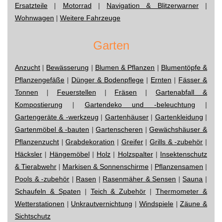
Ersatzteile
|
Motorrad
|
Navigation & Blitzerwarner
|
Wohnwagen
|
Weitere Fahrzeuge
Garten
Anzucht
|
Bewässerung
|
Blumen & Pflanzen
|
Blumentöpfe &
Pflanzengefäße
|
Dünger & Bodenpflege
|
Ernten
|
Fässer &
Tonnen
|
Feuerstellen
|
Fräsen
|
Gartenabfall &
Kompostierung
|
Gartendeko und -beleuchtung
|
Gartengeräte & -werkzeug
|
Gartenhäuser
|
Gartenkleidung
|
Gartenmöbel & -bauten
|
Gartenscheren
|
Gewächshäuser &
Pflanzenzucht
|
Grabdekoration
|
Greifer
|
Grills & -zubehör
|
Häcksler
|
Hängemöbel
|
Holz
|
Holzspalter
|
Insektenschutz
& Tierabwehr
|
Markisen & Sonnenschirme
|
Pflanzensamen
|
Pools & -zubehör
|
Rasen
|
Rasenmäher & Sensen
|
Sauna
|
Schaufeln & Spaten
|
Teich & Zubehör
|
Thermometer &
Wetterstationen
|
Unkrautvernichtung
|
Windspiele
|
Zäune &
Sichtschutz