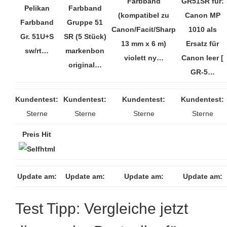
Farbband
GR51SR für:
Pelikan
Farbband
(kompatibel zu
Canon MP
Farbband
Gruppe 51
Canon/Facit/Sharp
1010 als
Gr. 51U+S
SR (5 Stück)
13 mm x 6 m)
Ersatz für
sw/rt…
markenbon
violett ny…
Canon leer [
original…
GR-5…
Kundentest:
Kundentest:
Kundentest:
Kundentest:
Sterne
Sterne
Sterne
Sterne
Preis Hit
Update am:
Update am:
Update am:
Update am:
Test Tipp: Vergleiche jetzt