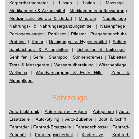
Körperthermometer
|
Linsen
|
Lotion
|
Massage
|
Medikamente & Arzneimittel
|
Medikamentenaufbewahrung
|
Medizinische Geräte & Bedarf
|
Minerale
|
Nagelpflege
|
Nahrungs- & Nahrungsergänzungsmittel
|
Nasenpflege
|
Personenwaagen
|
Perücken
|
Pflaster
|
Pflegehandschuhe
|
Proteine
|
Rasur
|
Reinigungs- & Hygienemittel
|
Salben
|
Sanitätshaus & Alltagshilfen
|
Schnuller & Beißringe
|
Sehhilfen
|
Seife
|
Shampoo
|
Sonnencrèmes
|
Tabletten
|
Tests & Messgeräte
|
Wasseraufbereitung
|
Wäschepflege
|
Wellness
|
Wundversorgung & Erste Hilfe
|
Zahn- &
Mundpflege
Fahrzeuge
Auto-Elektronik
|
Autoreifen & -Felgen
|
Autopflege
|
Auto-
Ersatzteile
|
Auto-Styling
|
Auto-Zubehör
|
Boot & Schiff
|
Fahrräder
|
Fahrrad-Ersatzteile
|
Fahradschlösser
|
Fahrrad-
Zubehör
|
Fahrzeugsicherheit
|
Kindersitze
|
Kraftrad-