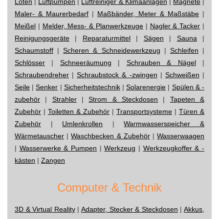
Löten
|
Luftpumpen
|
Luftreiniger & Klimaanlagen
|
Magnete
|
Maler- & Maurerbedarf
|
Maßbänder, Meter & Maßstäbe
|
Meißel
|
Melder, Mess- & Planwerkzeuge
|
Nagler & Tacker
|
Reinigungsgeräte
|
Reparaturmittel
|
Sägen
|
Sauna
|
Schaumstoff
|
Scheren & Schneidewerkzeug
|
Schleifen
|
Schlösser
|
Schneeräumung
|
Schrauben & Nägel
|
Schraubendreher
|
Schraubstock & -zwingen
|
Schweißen
|
Seile
|
Senker
|
Sicherheitstechnik
|
Solarenergie
|
Spülen & -
zubehör
|
Strahler
|
Strom & Steckdosen
|
Tapeten &
Zubehör
|
Toiletten & Zubehör
|
Transportsysteme
|
Türen &
Zubehör
|
Umlenkrollen
|
Warmwasserspeicher &
Wärmetauscher
|
Waschbecken & Zubehör
|
Wasserwaagen
|
Wasserwerke & Pumpen
|
Werkzeug
|
Werkzeugkoffer & -
kästen
|
Zangen
Computer & Technik
3D & Virtual Reality
|
Adapter, Stecker & Steckdosen
|
Akkus,