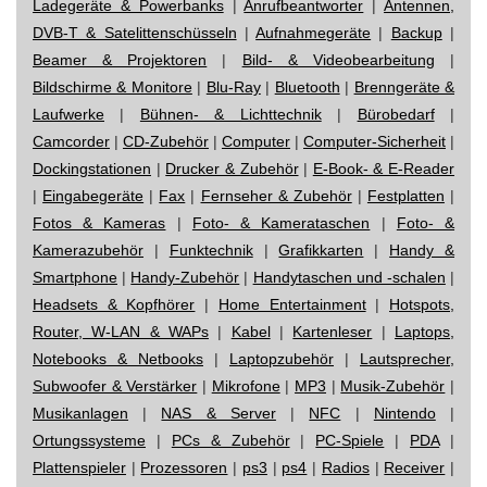
Ladegeräte & Powerbanks
|
Anrufbeantworter
|
Antennen,
DVB-T & Satelittenschüsseln
|
Aufnahmegeräte
|
Backup
|
Beamer & Projektoren
|
Bild- & Videobearbeitung
|
Bildschirme & Monitore
|
Blu-Ray
|
Bluetooth
|
Brenngeräte &
Laufwerke
|
Bühnen- & Lichttechnik
|
Bürobedarf
|
Camcorder
|
CD-Zubehör
|
Computer
|
Computer-Sicherheit
|
Dockingstationen
|
Drucker & Zubehör
|
E-Book- & E-Reader
|
Eingabegeräte
|
Fax
|
Fernseher & Zubehör
|
Festplatten
|
Fotos & Kameras
|
Foto- & Kamerataschen
|
Foto- &
Kamerazubehör
|
Funktechnik
|
Grafikkarten
|
Handy &
Smartphone
|
Handy-Zubehör
|
Handytaschen und -schalen
|
Headsets & Kopfhörer
|
Home Entertainment
|
Hotspots,
Router, W-LAN & WAPs
|
Kabel
|
Kartenleser
|
Laptops,
Notebooks & Netbooks
|
Laptopzubehör
|
Lautsprecher,
Subwoofer & Verstärker
|
Mikrofone
|
MP3
|
Musik-Zubehör
|
Musikanlagen
|
NAS & Server
|
NFC
|
Nintendo
|
Ortungssysteme
|
PCs & Zubehör
|
PC-Spiele
|
PDA
|
Plattenspieler
|
Prozessoren
|
ps3
|
ps4
|
Radios
|
Receiver
|