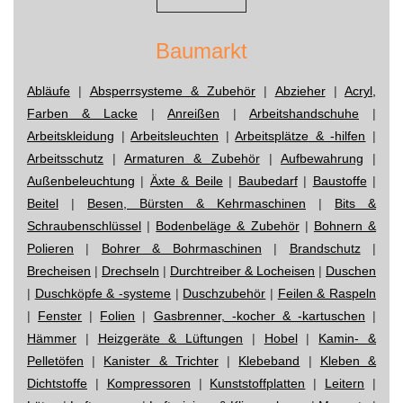
Baumarkt
Abläufe
|
Absperrsysteme & Zubehör
|
Abzieher
|
Acryl,
Farben & Lacke
|
Anreißen
|
Arbeitshandschuhe
|
Arbeitskleidung
|
Arbeitsleuchten
|
Arbeitsplätze & -hilfen
|
Arbeitsschutz
|
Armaturen & Zubehör
|
Aufbewahrung
|
Außenbeleuchtung
|
Äxte & Beile
|
Baubedarf
|
Baustoffe
|
Beitel
|
Besen, Bürsten & Kehrmaschinen
|
Bits &
Schraubenschlüssel
|
Bodenbeläge & Zubehör
|
Bohnern &
Polieren
|
Bohrer & Bohrmaschinen
|
Brandschutz
|
Brecheisen
|
Drechseln
|
Durchtreiber & Locheisen
|
Duschen
|
Duschköpfe & -systeme
|
Duschzubehör
|
Feilen & Raspeln
|
Fenster
|
Folien
|
Gasbrenner, -kocher & -kartuschen
|
Hämmer
|
Heizgeräte & Lüftungen
|
Hobel
|
Kamin- &
Pelletöfen
|
Kanister & Trichter
|
Klebeband
|
Kleben &
Dichtstoffe
|
Kompressoren
|
Kunststoffplatten
|
Leitern
|