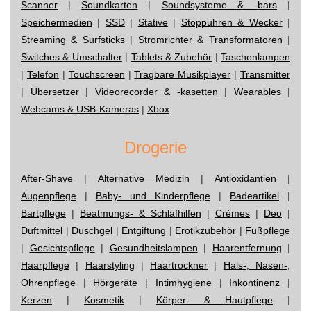
Scanner
|
Soundkarten
|
Soundsysteme & -bars
|
Speichermedien
|
SSD
|
Stative
|
Stoppuhren & Wecker
|
Streaming & Surfsticks
|
Stromrichter & Transformatoren
|
Switches & Umschalter
|
Tablets & Zubehör
|
Taschenlampen
|
Telefon
|
Touchscreen
|
Tragbare Musikplayer
|
Transmitter
|
Übersetzer
|
Videorecorder & -kasetten
|
Wearables
|
Webcams & USB-Kameras
|
Xbox
Drogerie
After-Shave
|
Alternative Medizin
|
Antioxidantien
|
Augenpflege
|
Baby- und Kinderpflege
|
Badeartikel
|
Bartpflege
|
Beatmungs- & Schlafhilfen
|
Crèmes
|
Deo
|
Duftmittel
|
Duschgel
|
Entgiftung
|
Erotikzubehör
|
Fußpflege
|
Gesichtspflege
|
Gesundheitslampen
|
Haarentfernung
|
Haarpflege
|
Haarstyling
|
Haartrockner
|
Hals-, Nasen-,
Ohrenpflege
|
Hörgeräte
|
Intimhygiene
|
Inkontinenz
|
Kerzen
|
Kosmetik
|
Körper- & Hautpflege
|