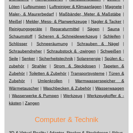
Löten
|
Luftpumpen
|
Luftreiniger & Klimaanlagen
|
Magnete
|
Maler- & Maurerbedarf
|
Maßbänder, Meter & Maßstäbe
|
Meißel
|
Melder, Mess- & Planwerkzeuge
|
Nagler & Tacker
|
Reinigungsgeräte
|
Reparaturmittel
|
Sägen
|
Sauna
|
Schaumstoff
|
Scheren & Schneidewerkzeug
|
Schleifen
|
Schlösser
|
Schneeräumung
|
Schrauben & Nägel
|
Schraubendreher
|
Schraubstock & -zwingen
|
Schweißen
|
Seile
|
Senker
|
Sicherheitstechnik
|
Solarenergie
|
Spülen & -
zubehör
|
Strahler
|
Strom & Steckdosen
|
Tapeten &
Zubehör
|
Toiletten & Zubehör
|
Transportsysteme
|
Türen &
Zubehör
|
Umlenkrollen
|
Warmwasserspeicher &
Wärmetauscher
|
Waschbecken & Zubehör
|
Wasserwaagen
|
Wasserwerke & Pumpen
|
Werkzeug
|
Werkzeugkoffer & -
kästen
|
Zangen
Computer & Technik
3D & Virtual Reality
|
Adapter, Stecker & Steckdosen
|
Akkus,