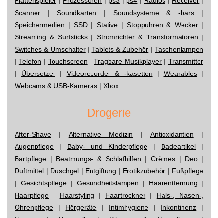
Plattenspieler
|
Prozessoren
|
ps3
|
ps4
|
Radios
|
Receiver
|
Scanner
|
Soundkarten
|
Soundsysteme & -bars
|
Speichermedien
|
SSD
|
Stative
|
Stoppuhren & Wecker
|
Streaming & Surfsticks
|
Stromrichter & Transformatoren
|
Switches & Umschalter
|
Tablets & Zubehör
|
Taschenlampen
|
Telefon
|
Touchscreen
|
Tragbare Musikplayer
|
Transmitter
|
Übersetzer
|
Videorecorder & -kasetten
|
Wearables
|
Webcams & USB-Kameras
|
Xbox
Drogerie
After-Shave
|
Alternative Medizin
|
Antioxidantien
|
Augenpflege
|
Baby- und Kinderpflege
|
Badeartikel
|
Bartpflege
|
Beatmungs- & Schlafhilfen
|
Crèmes
|
Deo
|
Duftmittel
|
Duschgel
|
Entgiftung
|
Erotikzubehör
|
Fußpflege
|
Gesichtspflege
|
Gesundheitslampen
|
Haarentfernung
|
Haarpflege
|
Haarstyling
|
Haartrockner
|
Hals-, Nasen-,
Ohrenpflege
|
Hörgeräte
|
Intimhygiene
|
Inkontinenz
|