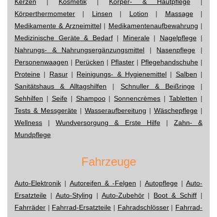
Kerzen
|
Kosmetik
|
Körper- & Hautpflege
|
Körperthermometer
|
Linsen
|
Lotion
|
Massage
|
Medikamente & Arzneimittel
|
Medikamentenaufbewahrung
|
Medizinische Geräte & Bedarf
|
Minerale
|
Nagelpflege
|
Nahrungs- & Nahrungsergänzungsmittel
|
Nasenpflege
|
Personenwaagen
|
Perücken
|
Pflaster
|
Pflegehandschuhe
|
Proteine
|
Rasur
|
Reinigungs- & Hygienemittel
|
Salben
|
Sanitätshaus & Alltagshilfen
|
Schnuller & Beißringe
|
Sehhilfen
|
Seife
|
Shampoo
|
Sonnencrèmes
|
Tabletten
|
Tests & Messgeräte
|
Wasseraufbereitung
|
Wäschepflege
|
Wellness
|
Wundversorgung & Erste Hilfe
|
Zahn- &
Mundpflege
Fahrzeuge
Auto-Elektronik
|
Autoreifen & -Felgen
|
Autopflege
|
Auto-
Ersatzteile
|
Auto-Styling
|
Auto-Zubehör
|
Boot & Schiff
|
Fahrräder
|
Fahrrad-Ersatzteile
|
Fahradschlösser
|
Fahrrad-