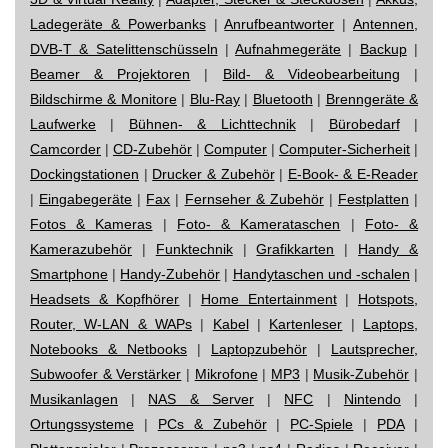
Ladegeräte & Powerbanks
|
Anrufbeantworter
|
Antennen,
DVB-T & Satelittenschüsseln
|
Aufnahmegeräte
|
Backup
|
Beamer & Projektoren
|
Bild- & Videobearbeitung
|
Bildschirme & Monitore
|
Blu-Ray
|
Bluetooth
|
Brenngeräte &
Laufwerke
|
Bühnen- & Lichttechnik
|
Bürobedarf
|
Camcorder
|
CD-Zubehör
|
Computer
|
Computer-Sicherheit
|
Dockingstationen
|
Drucker & Zubehör
|
E-Book- & E-Reader
|
Eingabegeräte
|
Fax
|
Fernseher & Zubehör
|
Festplatten
|
Fotos & Kameras
|
Foto- & Kamerataschen
|
Foto- &
Kamerazubehör
|
Funktechnik
|
Grafikkarten
|
Handy &
Smartphone
|
Handy-Zubehör
|
Handytaschen und -schalen
|
Headsets & Kopfhörer
|
Home Entertainment
|
Hotspots,
Router, W-LAN & WAPs
|
Kabel
|
Kartenleser
|
Laptops,
Notebooks & Netbooks
|
Laptopzubehör
|
Lautsprecher,
Subwoofer & Verstärker
|
Mikrofone
|
MP3
|
Musik-Zubehör
|
Musikanlagen
|
NAS & Server
|
NFC
|
Nintendo
|
Ortungssysteme
|
PCs & Zubehör
|
PC-Spiele
|
PDA
|