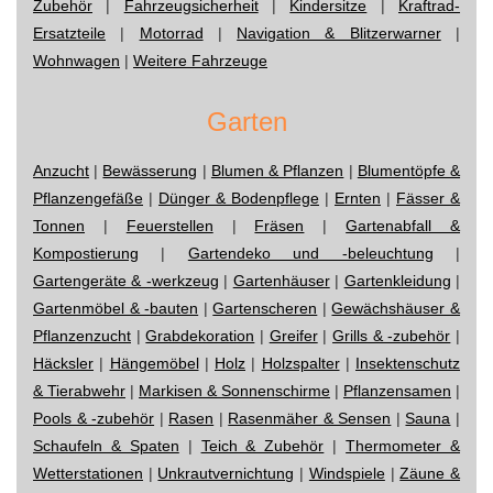
Zubehör
|
Fahrzeugsicherheit
|
Kindersitze
|
Kraftrad-
Ersatzteile
|
Motorrad
|
Navigation & Blitzerwarner
|
Wohnwagen
|
Weitere Fahrzeuge
Garten
Anzucht
|
Bewässerung
|
Blumen & Pflanzen
|
Blumentöpfe &
Pflanzengefäße
|
Dünger & Bodenpflege
|
Ernten
|
Fässer &
Tonnen
|
Feuerstellen
|
Fräsen
|
Gartenabfall &
Kompostierung
|
Gartendeko und -beleuchtung
|
Gartengeräte & -werkzeug
|
Gartenhäuser
|
Gartenkleidung
|
Gartenmöbel & -bauten
|
Gartenscheren
|
Gewächshäuser &
Pflanzenzucht
|
Grabdekoration
|
Greifer
|
Grills & -zubehör
|
Häcksler
|
Hängemöbel
|
Holz
|
Holzspalter
|
Insektenschutz
& Tierabwehr
|
Markisen & Sonnenschirme
|
Pflanzensamen
|
Pools & -zubehör
|
Rasen
|
Rasenmäher & Sensen
|
Sauna
|
Schaufeln & Spaten
|
Teich & Zubehör
|
Thermometer &
Wetterstationen
|
Unkrautvernichtung
|
Windspiele
|
Zäune &