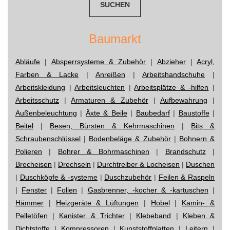
Baumarkt
Abläufe
|
Absperrsysteme & Zubehör
|
Abzieher
|
Acryl,
Farben & Lacke
|
Anreißen
|
Arbeitshandschuhe
|
Arbeitskleidung
|
Arbeitsleuchten
|
Arbeitsplätze & -hilfen
|
Arbeitsschutz
|
Armaturen & Zubehör
|
Aufbewahrung
|
Außenbeleuchtung
|
Äxte & Beile
|
Baubedarf
|
Baustoffe
|
Beitel
|
Besen, Bürsten & Kehrmaschinen
|
Bits &
Schraubenschlüssel
|
Bodenbeläge & Zubehör
|
Bohnern &
Polieren
|
Bohrer & Bohrmaschinen
|
Brandschutz
|
Brecheisen
|
Drechseln
|
Durchtreiber & Locheisen
|
Duschen
|
Duschköpfe & -systeme
|
Duschzubehör
|
Feilen & Raspeln
|
Fenster
|
Folien
|
Gasbrenner, -kocher & -kartuschen
|
Hämmer
|
Heizgeräte & Lüftungen
|
Hobel
|
Kamin- &
Pelletöfen
|
Kanister & Trichter
|
Klebeband
|
Kleben &
Dichtstoffe
|
Kompressoren
|
Kunststoffplatten
|
Leitern
|