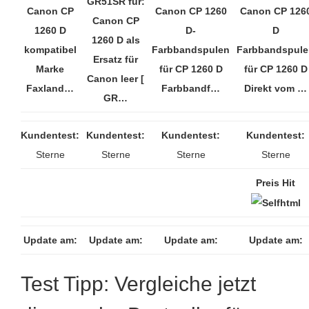
GR51SR für:
Canon CP
Canon CP 1260
Canon CP 126
Canon CP
1260 D
D-
D
1260 D als
kompatibel
Farbbandspulen
Farbbandspule
Ersatz für
Marke
für CP 1260 D
für CP 1260 D
Canon leer [
Faxland…
Farbbandf…
Direkt vom …
GR…
Kundentest:
Kundentest:
Kundentest:
Kundentest:
Sterne
Sterne
Sterne
Sterne
Preis Hit
Update am:
Update am:
Update am:
Update am:
Test Tipp: Vergleiche jetzt