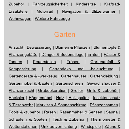
Zubehör
|
Fahrzeugsicherheit
|
Kindersitze
|
Kraftrad-
Ersatzteile
|
Motorrad
|
Navigation & Blitzerwarner
|
Wohnwagen
|
Weitere Fahrzeuge
Garten
Anzucht
|
Bewässerung
|
Blumen & Pflanzen
|
Blumentöpfe &
Pflanzengefäße
|
Dünger & Bodenpflege
|
Ernten
|
Fässer &
Tonnen
|
Feuerstellen
|
Fräsen
|
Gartenabfall &
Kompostierung
|
Gartendeko und -beleuchtung
|
Gartengeräte & -werkzeug
|
Gartenhäuser
|
Gartenkleidung
|
Gartenmöbel & -bauten
|
Gartenscheren
|
Gewächshäuser &
Pflanzenzucht
|
Grabdekoration
|
Greifer
|
Grills & -zubehör
|
Häcksler
|
Hängemöbel
|
Holz
|
Holzspalter
|
Insektenschutz
& Tierabwehr
|
Markisen & Sonnenschirme
|
Pflanzensamen
|
Pools & -zubehör
|
Rasen
|
Rasenmäher & Sensen
|
Sauna
|
Schaufeln & Spaten
|
Teich & Zubehör
|
Thermometer &
Wetterstationen
|
Unkrautvernichtung
|
Windspiele
|
Zäune &