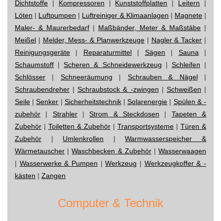
Dichtstoffe
|
Kompressoren
|
Kunststoffplatten
|
Leitern
|
Löten
|
Luftpumpen
|
Luftreiniger & Klimaanlagen
|
Magnete
|
Maler- & Maurerbedarf
|
Maßbänder, Meter & Maßstäbe
|
Meißel
|
Melder, Mess- & Planwerkzeuge
|
Nagler & Tacker
|
Reinigungsgeräte
|
Reparaturmittel
|
Sägen
|
Sauna
|
Schaumstoff
|
Scheren & Schneidewerkzeug
|
Schleifen
|
Schlösser
|
Schneeräumung
|
Schrauben & Nägel
|
Schraubendreher
|
Schraubstock & -zwingen
|
Schweißen
|
Seile
|
Senker
|
Sicherheitstechnik
|
Solarenergie
|
Spülen & -
zubehör
|
Strahler
|
Strom & Steckdosen
|
Tapeten &
Zubehör
|
Toiletten & Zubehör
|
Transportsysteme
|
Türen &
Zubehör
|
Umlenkrollen
|
Warmwasserspeicher &
Wärmetauscher
|
Waschbecken & Zubehör
|
Wasserwaagen
|
Wasserwerke & Pumpen
|
Werkzeug
|
Werkzeugkoffer & -
kästen
|
Zangen
Computer & Technik