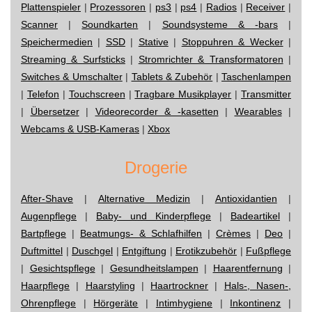
Plattenspieler
|
Prozessoren
|
ps3
|
ps4
|
Radios
|
Receiver
|
Scanner
|
Soundkarten
|
Soundsysteme & -bars
|
Speichermedien
|
SSD
|
Stative
|
Stoppuhren & Wecker
|
Streaming & Surfsticks
|
Stromrichter & Transformatoren
|
Switches & Umschalter
|
Tablets & Zubehör
|
Taschenlampen
|
Telefon
|
Touchscreen
|
Tragbare Musikplayer
|
Transmitter
|
Übersetzer
|
Videorecorder & -kasetten
|
Wearables
|
Webcams & USB-Kameras
|
Xbox
Drogerie
After-Shave
|
Alternative Medizin
|
Antioxidantien
|
Augenpflege
|
Baby- und Kinderpflege
|
Badeartikel
|
Bartpflege
|
Beatmungs- & Schlafhilfen
|
Crèmes
|
Deo
|
Duftmittel
|
Duschgel
|
Entgiftung
|
Erotikzubehör
|
Fußpflege
|
Gesichtspflege
|
Gesundheitslampen
|
Haarentfernung
|
Haarpflege
|
Haarstyling
|
Haartrockner
|
Hals-, Nasen-,
Ohrenpflege
|
Hörgeräte
|
Intimhygiene
|
Inkontinenz
|