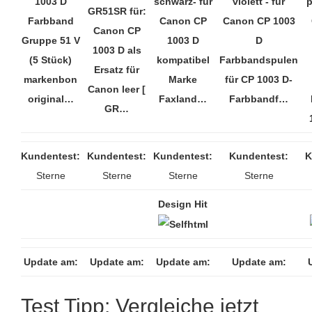
1003 D
schwarz- für
violett - für
p
GR51SR für:
Farbband
Canon CP
Canon CP 1003
Canon CP
Gruppe 51 V
1003 D
D
1003 D als
(5 Stück)
kompatibel
Farbbandspulen
Ersatz für
markenbon
Marke
für CP 1003 D-
Canon leer [
original…
Faxland…
Farbbandf…
GR…
Kundentest:
Kundentest:
Kundentest:
Kundentest:
K
Sterne
Sterne
Sterne
Sterne
Design Hit
Update am:
Update am:
Update am:
Update am:
Test Tipp: Vergleiche jetzt