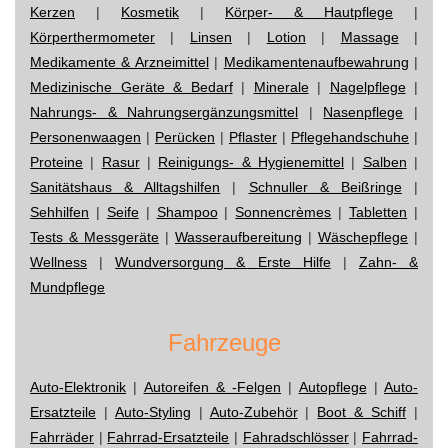
Kerzen
|
Kosmetik
|
Körper- & Hautpflege
|
Körperthermometer
|
Linsen
|
Lotion
|
Massage
|
Medikamente & Arzneimittel
|
Medikamentenaufbewahrung
|
Medizinische Geräte & Bedarf
|
Minerale
|
Nagelpflege
|
Nahrungs- & Nahrungsergänzungsmittel
|
Nasenpflege
|
Personenwaagen
|
Perücken
|
Pflaster
|
Pflegehandschuhe
|
Proteine
|
Rasur
|
Reinigungs- & Hygienemittel
|
Salben
|
Sanitätshaus & Alltagshilfen
|
Schnuller & Beißringe
|
Sehhilfen
|
Seife
|
Shampoo
|
Sonnencrèmes
|
Tabletten
|
Tests & Messgeräte
|
Wasseraufbereitung
|
Wäschepflege
|
Wellness
|
Wundversorgung & Erste Hilfe
|
Zahn- &
Mundpflege
Fahrzeuge
Auto-Elektronik
|
Autoreifen & -Felgen
|
Autopflege
|
Auto-
Ersatzteile
|
Auto-Styling
|
Auto-Zubehör
|
Boot & Schiff
|
Fahrräder
|
Fahrrad-Ersatzteile
|
Fahradschlösser
|
Fahrrad-