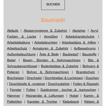
Baumarkt
Abläufe
|
Absperrsysteme & Zubehör
|
Abzieher
|
Acryl,
Farben & Lacke
|
Anreißen
|
Arbeitshandschuhe
|
Arbeitskleidung
|
Arbeitsleuchten
|
Arbeitsplätze & -hilfen
|
Arbeitsschutz
|
Armaturen & Zubehör
|
Aufbewahrung
|
Außenbeleuchtung
|
Äxte & Beile
|
Baubedarf
|
Baustoffe
|
Beitel
|
Besen, Bürsten & Kehrmaschinen
|
Bits &
Schraubenschlüssel
|
Bodenbeläge & Zubehör
|
Bohnern &
Polieren
|
Bohrer & Bohrmaschinen
|
Brandschutz
|
Brecheisen
|
Drechseln
|
Durchtreiber & Locheisen
|
Duschen
|
Duschköpfe & -systeme
|
Duschzubehör
|
Feilen & Raspeln
|
Fenster
|
Folien
|
Gasbrenner, -kocher & -kartuschen
|
Hämmer
|
Heizgeräte & Lüftungen
|
Hobel
|
Kamin- &
Pelletöfen
|
Kanister & Trichter
|
Klebeband
|
Kleben &