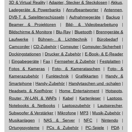
3D & Virtual Reality
|
Adapter, Stecker & Steckdosen
|
Akkus,
Ladegeräte & Powerbanks
|
Anrufbeantworter
|
Antennen,
DVB-T & Satelittenschüsseln
|
Aufnahmegeräte
|
Backup
|
Beamer & Projektoren
|
Bild- & Videobearbeitung
|
Bildschirme & Monitore
|
Blu-Ray
|
Bluetooth
|
Brenngeräte &
Laufwerke
|
Bühnen- & Lichttechnik
|
Bürobedarf
|
Camcorder
|
CD-Zubehör
|
Computer
|
Computer-Sicherheit
|
Dockingstationen
|
Drucker & Zubehör
|
E-Book- & E-Reader
|
Eingabegeräte
|
Fax
|
Fernseher & Zubehör
|
Festplatten
|
Fotos & Kameras
|
Foto- & Kamerataschen
|
Foto- &
Kamerazubehör
|
Funktechnik
|
Grafikkarten
|
Handy &
Smartphone
|
Handy-Zubehör
|
Handytaschen und -schalen
|
Headsets & Kopfhörer
|
Home Entertainment
|
Hotspots,
Router, W-LAN & WAPs
|
Kabel
|
Kartenleser
|
Laptops,
Notebooks & Netbooks
|
Laptopzubehör
|
Lautsprecher,
Subwoofer & Verstärker
|
Mikrofone
|
MP3
|
Musik-Zubehör
|
Musikanlagen
|
NAS & Server
|
NFC
|
Nintendo
|
Ortungssysteme
|
PCs & Zubehör
|
PC-Spiele
|
PDA
|