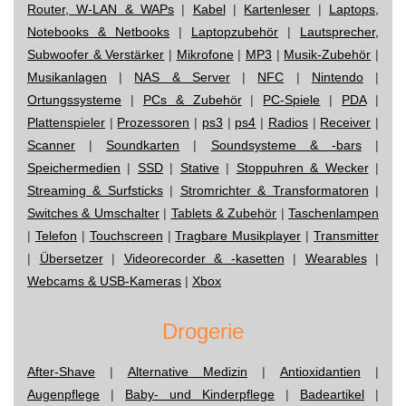
Router, W-LAN & WAPs
|
Kabel
|
Kartenleser
|
Laptops,
Notebooks & Netbooks
|
Laptopzubehör
|
Lautsprecher,
Subwoofer & Verstärker
|
Mikrofone
|
MP3
|
Musik-Zubehör
|
Musikanlagen
|
NAS & Server
|
NFC
|
Nintendo
|
Ortungssysteme
|
PCs & Zubehör
|
PC-Spiele
|
PDA
|
Plattenspieler
|
Prozessoren
|
ps3
|
ps4
|
Radios
|
Receiver
|
Scanner
|
Soundkarten
|
Soundsysteme & -bars
|
Speichermedien
|
SSD
|
Stative
|
Stoppuhren & Wecker
|
Streaming & Surfsticks
|
Stromrichter & Transformatoren
|
Switches & Umschalter
|
Tablets & Zubehör
|
Taschenlampen
|
Telefon
|
Touchscreen
|
Tragbare Musikplayer
|
Transmitter
|
Übersetzer
|
Videorecorder & -kasetten
|
Wearables
|
Webcams & USB-Kameras
|
Xbox
Drogerie
After-Shave
|
Alternative Medizin
|
Antioxidantien
|
Augenpflege
|
Baby- und Kinderpflege
|
Badeartikel
|