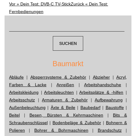
Vor »
Dein Test: DVB-C TV-Stick
Zurück «
Dein Test:
Post
Fernbedienungen
navigation
Suchen
nach:
Baumarkt
Abläufe
|
Absperrsysteme & Zubehör
|
Abzieher
|
Acryl,
Farben & Lacke
|
Anreißen
|
Arbeitshandschuhe
|
Arbeitskleidung
|
Arbeitsleuchten
|
Arbeitsplätze & -hilfen
|
Arbeitsschutz
|
Armaturen & Zubehör
|
Aufbewahrung
|
Außenbeleuchtung
|
Äxte & Beile
|
Baubedarf
|
Baustoffe
|
Beitel
|
Besen, Bürsten & Kehrmaschinen
|
Bits &
Schraubenschlüssel
|
Bodenbeläge & Zubehör
|
Bohnern &
Polieren
|
Bohrer & Bohrmaschinen
|
Brandschutz
|