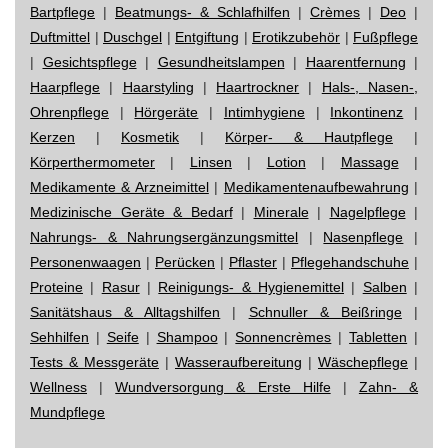
Bartpflege
|
Beatmungs- & Schlafhilfen
|
Crèmes
|
Deo
|
Duftmittel
|
Duschgel
|
Entgiftung
|
Erotikzubehör
|
Fußpflege
|
Gesichtspflege
|
Gesundheitslampen
|
Haarentfernung
|
Haarpflege
|
Haarstyling
|
Haartrockner
|
Hals-, Nasen-,
Ohrenpflege
|
Hörgeräte
|
Intimhygiene
|
Inkontinenz
|
Kerzen
|
Kosmetik
|
Körper- & Hautpflege
|
Körperthermometer
|
Linsen
|
Lotion
|
Massage
|
Medikamente & Arzneimittel
|
Medikamentenaufbewahrung
|
Medizinische Geräte & Bedarf
|
Minerale
|
Nagelpflege
|
Nahrungs- & Nahrungsergänzungsmittel
|
Nasenpflege
|
Personenwaagen
|
Perücken
|
Pflaster
|
Pflegehandschuhe
|
Proteine
|
Rasur
|
Reinigungs- & Hygienemittel
|
Salben
|
Sanitätshaus & Alltagshilfen
|
Schnuller & Beißringe
|
Sehhilfen
|
Seife
|
Shampoo
|
Sonnencrèmes
|
Tabletten
|
Tests & Messgeräte
|
Wasseraufbereitung
|
Wäschepflege
|
Wellness
|
Wundversorgung & Erste Hilfe
|
Zahn- &
Mundpflege