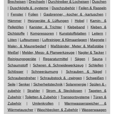
Brecheisen
|
Drechseln
|
Durchtreiber & Locheisen
|
Duschen
|
Duschköpfe & -systeme
|
Duschzubehör
|
Feilen & Raspeln
|
Fenster
|
Folien
|
Gasbrenner, -kocher & -kartuschen
|
Hämmer
|
Heizgeräte & Lüftungen
|
Hobel
|
Kamin- &
Pelletöfen
|
Kanister & Trichter
|
Klebeband
|
Kleben &
Dichtstoffe
|
Kompressoren
|
Kunststoffplatten
|
Leitern
|
Löten
|
Luftpumpen
|
Luftreiniger & Klimaanlagen
|
Magnete
|
Maler- & Maurerbedarf
|
Maßbänder, Meter & Maßstäbe
|
Meißel
|
Melder, Mess- & Planwerkzeuge
|
Nagler & Tacker
|
Reinigungsgeräte
|
Reparaturmittel
|
Sägen
|
Sauna
|
Schaumstoff
|
Scheren & Schneidewerkzeug
|
Schleifen
|
Schlösser
|
Schneeräumung
|
Schrauben & Nägel
|
Schraubendreher
|
Schraubstock & -zwingen
|
Schweißen
|
Seile
|
Senker
|
Sicherheitstechnik
|
Solarenergie
|
Spülen & -
zubehör
|
Strahler
|
Strom & Steckdosen
|
Tapeten &
Zubehör
|
Toiletten & Zubehör
|
Transportsysteme
|
Türen &
Zubehör
|
Umlenkrollen
|
Warmwasserspeicher &
Wärmetauscher
|
Waschbecken & Zubehör
|
Wasserwaagen