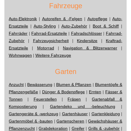
Fahrzeuge
Auto-Elektronik
|
Autoreifen & -Felgen
|
Autopflege
|
Auto-
Ersatzteile
|
Auto-Styling
|
Auto-Zubehör
|
Boot & Schiff
|
Fahrräder
|
Fahrrad-Ersatzteile
|
Fahradschlösser
|
Fahrrad-
Zubehör
|
Fahrzeugsicherheit
|
Kindersitze
|
Kraftrad-
Ersatzteile
|
Motorrad
|
Navigation & Blitzerwarner
|
Wohnwagen
|
Weitere Fahrzeuge
Garten
Anzucht
|
Bewässerung
|
Blumen & Pflanzen
|
Blumentöpfe &
Pflanzengefäße
|
Dünger & Bodenpflege
|
Ernten
|
Fässer &
Tonnen
|
Feuerstellen
|
Fräsen
|
Gartenabfall &
Kompostierung
|
Gartendeko und -beleuchtung
|
Gartengeräte & -werkzeug
|
Gartenhäuser
|
Gartenkleidung
|
Gartenmöbel & -bauten
|
Gartenscheren
|
Gewächshäuser &
Pflanzenzucht
|
Grabdekoration
|
Greifer
|
Grills & -zubehör
|