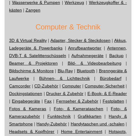
|
Wasserwerke & Pumpen
|
Werkzeug
|
Werkzeugkoffer & -
kästen
|
Zangen
Computer & Technik
3D & Virtual Reality
|
Adapter, Stecker & Steckdosen
|
Akkus,
Ladegeräte & Powerbanks
|
Anrufbeantworter
|
Antennen,
DVB-T & Satelittenschüsseln
|
Aufnahmegeräte
|
Backup
|
Beamer & Projektoren
|
Bild- & Videobearbeitung
|
Bildschirme & Monitore
|
Blu-Ray
|
Bluetooth
|
Brenngeräte &
Laufwerke
|
Bühnen- & Lichttechnik
|
Bürobedarf
|
Camcorder
|
CD-Zubehör
|
Computer
|
Computer-Sicherheit
|
Dockingstationen
|
Drucker & Zubehör
|
E-Book- & E-Reader
|
Eingabegeräte
|
Fax
|
Fernseher & Zubehör
|
Festplatten
|
Fotos & Kameras
|
Foto- & Kamerataschen
|
Foto- &
Kamerazubehör
|
Funktechnik
|
Grafikkarten
|
Handy &
Smartphone
|
Handy-Zubehör
|
Handytaschen und -schalen
|
Headsets & Kopfhörer
|
Home Entertainment
|
Hotspots,