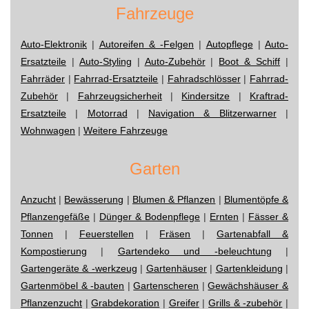
Fahrzeuge
Auto-Elektronik
|
Autoreifen & -Felgen
|
Autopflege
|
Auto-
Ersatzteile
|
Auto-Styling
|
Auto-Zubehör
|
Boot & Schiff
|
Fahrräder
|
Fahrrad-Ersatzteile
|
Fahradschlösser
|
Fahrrad-
Zubehör
|
Fahrzeugsicherheit
|
Kindersitze
|
Kraftrad-
Ersatzteile
|
Motorrad
|
Navigation & Blitzerwarner
|
Wohnwagen
|
Weitere Fahrzeuge
Garten
Anzucht
|
Bewässerung
|
Blumen & Pflanzen
|
Blumentöpfe &
Pflanzengefäße
|
Dünger & Bodenpflege
|
Ernten
|
Fässer &
Tonnen
|
Feuerstellen
|
Fräsen
|
Gartenabfall &
Kompostierung
|
Gartendeko und -beleuchtung
|
Gartengeräte & -werkzeug
|
Gartenhäuser
|
Gartenkleidung
|
Gartenmöbel & -bauten
|
Gartenscheren
|
Gewächshäuser &
Pflanzenzucht
|
Grabdekoration
|
Greifer
|
Grills & -zubehör
|