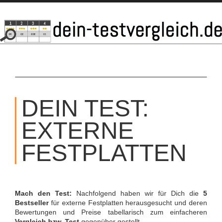
SKIP
TO
DEIN TEST:
CONTENT
EXTERNE
FESTPLATTEN
Mach den Test:
Nachfolgend haben wir für Dich die
5
Bestseller
für externe Festplatten herausgesucht und deren
Bewertungen und Preise tabellarisch zum einfacheren
Vergleich bzw. Test
gegenüber gestellt.