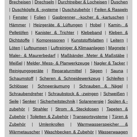
Brecheisen
|
Drechseln
|
Durchtreiber & Locheisen
|
Duschen
|
Duschköpfe & -systeme
|
Duschzubehör
|
Feilen & Raspeln
|
Fenster
|
Folien
|
Gasbrenner, -kocher & -kartuschen
|
Hämmer
|
Heizgeräte & Lüftungen
|
Hobel
|
Kamin- &
Pelletöfen
|
Kanister & Trichter
|
Klebeband
|
Kleben &
Dichtstoffe
|
Kompressoren
|
Kunststoffplatten
|
Leitern
|
Löten
|
Luftpumpen
|
Luftreiniger & Klimaanlagen
|
Magnete
|
Maler- & Maurerbedarf
|
Maßbänder, Meter & Maßstäbe
|
Meißel
|
Melder, Mess- & Planwerkzeuge
|
Nagler & Tacker
|
Reinigungsgeräte
|
Reparaturmittel
|
Sägen
|
Sauna
|
Schaumstoff
|
Scheren & Schneidewerkzeug
|
Schleifen
|
Schlösser
|
Schneeräumung
|
Schrauben & Nägel
|
Schraubendreher
|
Schraubstock & -zwingen
|
Schweißen
|
Seile
|
Senker
|
Sicherheitstechnik
|
Solarenergie
|
Spülen & -
zubehör
|
Strahler
|
Strom & Steckdosen
|
Tapeten &
Zubehör
|
Toiletten & Zubehör
|
Transportsysteme
|
Türen &
Zubehör
|
Umlenkrollen
|
Warmwasserspeicher &
Wärmetauscher
|
Waschbecken & Zubehör
|
Wasserwaagen