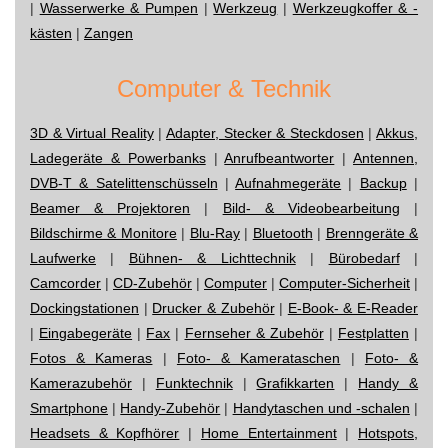
|
Wasserwerke & Pumpen
|
Werkzeug
|
Werkzeugkoffer & -
kästen
|
Zangen
Computer & Technik
3D & Virtual Reality
|
Adapter, Stecker & Steckdosen
|
Akkus,
Ladegeräte & Powerbanks
|
Anrufbeantworter
|
Antennen,
DVB-T & Satelittenschüsseln
|
Aufnahmegeräte
|
Backup
|
Beamer & Projektoren
|
Bild- & Videobearbeitung
|
Bildschirme & Monitore
|
Blu-Ray
|
Bluetooth
|
Brenngeräte &
Laufwerke
|
Bühnen- & Lichttechnik
|
Bürobedarf
|
Camcorder
|
CD-Zubehör
|
Computer
|
Computer-Sicherheit
|
Dockingstationen
|
Drucker & Zubehör
|
E-Book- & E-Reader
|
Eingabegeräte
|
Fax
|
Fernseher & Zubehör
|
Festplatten
|
Fotos & Kameras
|
Foto- & Kamerataschen
|
Foto- &
Kamerazubehör
|
Funktechnik
|
Grafikkarten
|
Handy &
Smartphone
|
Handy-Zubehör
|
Handytaschen und -schalen
|
Headsets & Kopfhörer
|
Home Entertainment
|
Hotspots,