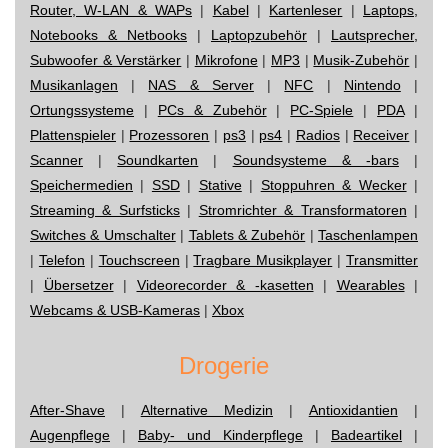
Router, W-LAN & WAPs
|
Kabel
|
Kartenleser
|
Laptops,
Notebooks & Netbooks
|
Laptopzubehör
|
Lautsprecher,
Subwoofer & Verstärker
|
Mikrofone
|
MP3
|
Musik-Zubehör
|
Musikanlagen
|
NAS & Server
|
NFC
|
Nintendo
|
Ortungssysteme
|
PCs & Zubehör
|
PC-Spiele
|
PDA
|
Plattenspieler
|
Prozessoren
|
ps3
|
ps4
|
Radios
|
Receiver
|
Scanner
|
Soundkarten
|
Soundsysteme & -bars
|
Speichermedien
|
SSD
|
Stative
|
Stoppuhren & Wecker
|
Streaming & Surfsticks
|
Stromrichter & Transformatoren
|
Switches & Umschalter
|
Tablets & Zubehör
|
Taschenlampen
|
Telefon
|
Touchscreen
|
Tragbare Musikplayer
|
Transmitter
|
Übersetzer
|
Videorecorder & -kasetten
|
Wearables
|
Webcams & USB-Kameras
|
Xbox
Drogerie
After-Shave
|
Alternative Medizin
|
Antioxidantien
|
Augenpflege
|
Baby- und Kinderpflege
|
Badeartikel
|