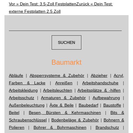
Vor »
Dein Test: 3.5-Zoll Festplatten
Zurück «
Dein Test:
Post
externe Festplatten 2.5 Zoll
navigation
Suchen
nach:
Baumarkt
Abläufe
|
Absperrsysteme & Zubehör
|
Abzieher
|
Acryl,
Farben & Lacke
|
Anreißen
|
Arbeitshandschuhe
|
Arbeitskleidung
|
Arbeitsleuchten
|
Arbeitsplätze & -hilfen
|
Arbeitsschutz
|
Armaturen & Zubehör
|
Aufbewahrung
|
Außenbeleuchtung
|
Äxte & Beile
|
Baubedarf
|
Baustoffe
|
Beitel
|
Besen, Bürsten & Kehrmaschinen
|
Bits &
Schraubenschlüssel
|
Bodenbeläge & Zubehör
|
Bohnern &
Polieren
|
Bohrer & Bohrmaschinen
|
Brandschutz
|