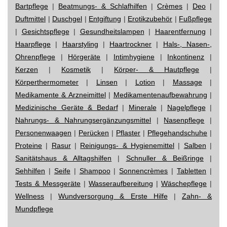
Bartpflege
|
Beatmungs- & Schlafhilfen
|
Crèmes
|
Deo
|
Duftmittel
|
Duschgel
|
Entgiftung
|
Erotikzubehör
|
Fußpflege
|
Gesichtspflege
|
Gesundheitslampen
|
Haarentfernung
|
Haarpflege
|
Haarstyling
|
Haartrockner
|
Hals-, Nasen-,
Ohrenpflege
|
Hörgeräte
|
Intimhygiene
|
Inkontinenz
|
Kerzen
|
Kosmetik
|
Körper- & Hautpflege
|
Körperthermometer
|
Linsen
|
Lotion
|
Massage
|
Medikamente & Arzneimittel
|
Medikamentenaufbewahrung
|
Medizinische Geräte & Bedarf
|
Minerale
|
Nagelpflege
|
Nahrungs- & Nahrungsergänzungsmittel
|
Nasenpflege
|
Personenwaagen
|
Perücken
|
Pflaster
|
Pflegehandschuhe
|
Proteine
|
Rasur
|
Reinigungs- & Hygienemittel
|
Salben
|
Sanitätshaus & Alltagshilfen
|
Schnuller & Beißringe
|
Sehhilfen
|
Seife
|
Shampoo
|
Sonnencrèmes
|
Tabletten
|
Tests & Messgeräte
|
Wasseraufbereitung
|
Wäschepflege
|
Wellness
|
Wundversorgung & Erste Hilfe
|
Zahn- &
Mundpflege