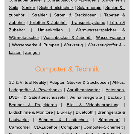
Seile
|
Senker
|
Sicherheitstechnik
|
Solarenergie
|
Spülen & -
zubehör
|
Strahler
|
Strom & Steckdosen
|
Tapeten &
Zubehör
|
Toiletten & Zubehör
|
Transportsysteme
|
Türen &
Zubehör
|
Umlenkrollen
|
Warmwasserspeicher &
Wärmetauscher
|
Waschbecken & Zubehör
|
Wasserwaagen
|
Wasserwerke & Pumpen
|
Werkzeug
|
Werkzeugkoffer & -
kästen
|
Zangen
Computer & Technik
3D & Virtual Reality
|
Adapter, Stecker & Steckdosen
|
Akkus,
Ladegeräte & Powerbanks
|
Anrufbeantworter
|
Antennen,
DVB-T & Satelittenschüsseln
|
Aufnahmegeräte
|
Backup
|
Beamer & Projektoren
|
Bild- & Videobearbeitung
|
Bildschirme & Monitore
|
Blu-Ray
|
Bluetooth
|
Brenngeräte &
Laufwerke
|
Bühnen- & Lichttechnik
|
Bürobedarf
|
Camcorder
|
CD-Zubehör
|
Computer
|
Computer-Sicherheit
|