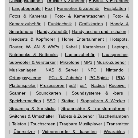
Dockingstationen
|
Drucker & Zubehör
|
E-Book- & E-Reader
|
Eingabegeräte
|
Fax
|
Fernseher & Zubehör
|
Festplatten
|
Fotos & Kameras
|
Foto- & Kamerataschen
|
Foto- &
Kamerazubehör
|
Funktechnik
|
Grafikkarten
|
Handy &
Smartphone
|
Handy-Zubehör
|
Handytaschen und -schalen
|
Headsets & Kopfhörer
|
Home Entertainment
|
Hotspots,
Router, W-LAN & WAPs
|
Kabel
|
Kartenleser
|
Laptops,
Notebooks & Netbooks
|
Laptopzubehör
|
Lautsprecher,
Subwoofer & Verstärker
|
Mikrofone
|
MP3
|
Musik-Zubehör
|
Musikanlagen
|
NAS & Server
|
NFC
|
Nintendo
|
Ortungssysteme
|
PCs & Zubehör
|
PC-Spiele
|
PDA
|
Plattenspieler
|
Prozessoren
|
ps3
|
ps4
|
Radios
|
Receiver
|
Scanner
|
Soundkarten
|
Soundsysteme & -bars
|
Speichermedien
|
SSD
|
Stative
|
Stoppuhren & Wecker
|
Streaming & Surfsticks
|
Stromrichter & Transformatoren
|
Switches & Umschalter
|
Tablets & Zubehör
|
Taschenlampen
|
Telefon
|
Touchscreen
|
Tragbare Musikplayer
|
Transmitter
|
Übersetzer
|
Videorecorder & -kasetten
|
Wearables
|