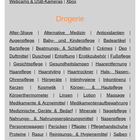
Webcams & USB-Kameras
|
Xbox
Drogerie
After-Shave
|
Alternative Medizin
|
Antioxidantien
|
Augenpflege
|
Baby- und Kinderpflege
|
Badeartikel
|
Bartpflege
|
Beatmungs- & Schlafhilfen
|
Crèmes
|
Deo
|
Duftmittel
|
Duschgel
|
Entgiftung
|
Erotikzubehör
|
Fußpflege
|
Gesichtspflege
|
Gesundheitslampen
|
Haarentfernung
|
Haarpflege
|
Haarstyling
|
Haartrockner
|
Hals-, Nasen-,
Ohrenpflege
|
Hörgeräte
|
Intimhygiene
|
Inkontinenz
|
Kerzen
|
Kosmetik
|
Körper- & Hautpflege
|
Körperthermometer
|
Linsen
|
Lotion
|
Massage
|
Medikamente & Arzneimittel
|
Medikamentenaufbewahrung
|
Medizinische Geräte & Bedarf
|
Minerale
|
Nagelpflege
|
Nahrungs- & Nahrungsergänzungsmittel
|
Nasenpflege
|
Personenwaagen
|
Perücken
|
Pflaster
|
Pflegehandschuhe
|
Proteine
|
Rasur
|
Reinigungs- & Hygienemittel
|
Salben
|