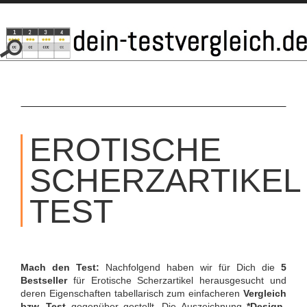
SKIP
TO
EROTISCHE
CONTENT
SCHERZARTIKEL
TEST
Mach den Test:
Nachfolgend haben wir für Dich die
5
Bestseller
für Erotische Scherzartikel herausgesucht und
deren Eigenschaften tabellarisch zum einfacheren
Vergleich
bzw. Test
gegenüber gestellt. Die Auszeichnung
*Design-