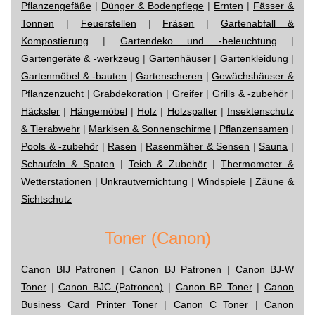
Pflanzengefäße
|
Dünger & Bodenpflege
|
Ernten
|
Fässer &
Tonnen
|
Feuerstellen
|
Fräsen
|
Gartenabfall &
Kompostierung
|
Gartendeko und -beleuchtung
|
Gartengeräte & -werkzeug
|
Gartenhäuser
|
Gartenkleidung
|
Gartenmöbel & -bauten
|
Gartenscheren
|
Gewächshäuser &
Pflanzenzucht
|
Grabdekoration
|
Greifer
|
Grills & -zubehör
|
Häcksler
|
Hängemöbel
|
Holz
|
Holzspalter
|
Insektenschutz
& Tierabwehr
|
Markisen & Sonnenschirme
|
Pflanzensamen
|
Pools & -zubehör
|
Rasen
|
Rasenmäher & Sensen
|
Sauna
|
Schaufeln & Spaten
|
Teich & Zubehör
|
Thermometer &
Wetterstationen
|
Unkrautvernichtung
|
Windspiele
|
Zäune &
Sichtschutz
Toner (Canon)
Canon BIJ Patronen
|
Canon BJ Patronen
|
Canon BJ-W
Toner
|
Canon BJC (Patronen)
|
Canon BP Toner
|
Canon
Business Card Printer Toner
|
Canon C Toner
|
Canon