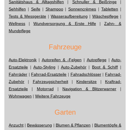
Sanitätshaus & Alltagshilfen
|
Schnuller & Beißringe
|
Sehhilfen
|
Seife
|
Shampoo
|
Sonnencrèmes
|
Tabletten
|
Tests & Messgeräte
|
Wasseraufbereitung
|
Wäschepflege
|
Wellness
|
Wundversorgung & Erste Hilfe
|
Zahn- &
Mundpflege
Fahrzeuge
Auto-Elektronik
|
Autoreifen & -Felgen
|
Autopflege
|
Auto-
Ersatzteile
|
Auto-Styling
|
Auto-Zubehör
|
Boot & Schiff
|
Fahrräder
|
Fahrrad-Ersatzteile
|
Fahradschlösser
|
Fahrrad-
Zubehör
|
Fahrzeugsicherheit
|
Kindersitze
|
Kraftrad-
Ersatzteile
|
Motorrad
|
Navigation & Blitzerwarner
|
Wohnwagen
|
Weitere Fahrzeuge
Garten
Anzucht
|
Bewässerung
|
Blumen & Pflanzen
|
Blumentöpfe &