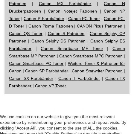
Patronen
|
Canon MX Farbbänder
|
Canon N
Druckerpatronen
|
Canon Notejet Patronen
|
Canon NP
Toner
|
Canon P Farbbänder
|
Canon PC Toner
|
Canon PC-
D Toner
|
Canon Pixma Patronen
|
CANON Pixus Patronen
|
Canon QS Toner
|
Canon S Patronen
|
Canon Selphy CP
Patronen
|
Canon Selphy DS Patronen
|
Canon Selphy ES
Farbbänder
|
Canon Smartbase MF Toner
|
Canon
Smartbase MP Patronen
|
Canon Smartbase MPC Patronen
|
Canon Smartbase PC Toner
|
Weitere Toner & Patronen für
Canon
|
Canon SP Farbbänder
|
Canon Starwriter Patronen
|
Canon SX Farbbänder
|
Canon T Farbbänder
|
Canon TX
Farbbänder
|
Canon VP Toner
Impressum
|
Datenschutz
|
Startseite
We use cookies on our website to give you the most relevant
experience by remembering your preferences and repeat visits. By
clicking “Accept All”, you consent to the use of ALL the cookies.
However, you may visit "Cookie Settings" to provide a controlled