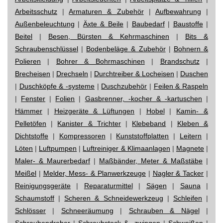
Arbeitsschutz
|
Armaturen & Zubehör
|
Aufbewahrung
|
Außenbeleuchtung
|
Äxte & Beile
|
Baubedarf
|
Baustoffe
|
Beitel
|
Besen, Bürsten & Kehrmaschinen
|
Bits &
Schraubenschlüssel
|
Bodenbeläge & Zubehör
|
Bohnern &
Polieren
|
Bohrer & Bohrmaschinen
|
Brandschutz
|
Brecheisen
|
Drechseln
|
Durchtreiber & Locheisen
|
Duschen
|
Duschköpfe & -systeme
|
Duschzubehör
|
Feilen & Raspeln
|
Fenster
|
Folien
|
Gasbrenner, -kocher & -kartuschen
|
Hämmer
|
Heizgeräte & Lüftungen
|
Hobel
|
Kamin- &
Pelletöfen
|
Kanister & Trichter
|
Klebeband
|
Kleben &
Dichtstoffe
|
Kompressoren
|
Kunststoffplatten
|
Leitern
|
Löten
|
Luftpumpen
|
Luftreiniger & Klimaanlagen
|
Magnete
|
Maler- & Maurerbedarf
|
Maßbänder, Meter & Maßstäbe
|
Meißel
|
Melder, Mess- & Planwerkzeuge
|
Nagler & Tacker
|
Reinigungsgeräte
|
Reparaturmittel
|
Sägen
|
Sauna
|
Schaumstoff
|
Scheren & Schneidewerkzeug
|
Schleifen
|
Schlösser
|
Schneeräumung
|
Schrauben & Nägel
|
Schraubendreher
|
Schraubstock & -zwingen
|
Schweißen
|