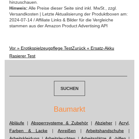
hinzuschauen.
Hinweis:
Alle Preise dieser Seite sind inkl. MwSt., zzgl.
Versandkosten | Letzte Aktualisierung der Produktboxen am:
2024-07-14 / Affiliate Links & Bilder für die Vergleiche
stammen aus der Amazon Product Advertising API
Vor »
Erotikspielzeugpflege Test
Zurück «
Ersatz-Akku
Post
Rasierer Test
navigation
Suchen
nach:
Baumarkt
Abläufe
|
Absperrsysteme & Zubehör
|
Abzieher
|
Acryl,
Farben & Lacke
|
Anreißen
|
Arbeitshandschuhe
|
Arbeitskleidung
|
Arbeitsleuchten
|
Arbeitsplätze & -hilfen
|