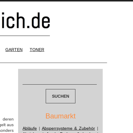
GARTEN
TONER
Suchen
nach:
Baumarkt
d deren
elt aus
Abläufe
|
Absperrsysteme & Zubehör
|
sonders