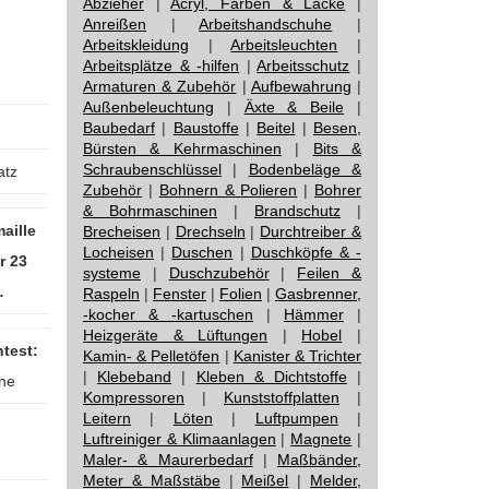
Abzieher
|
Acryl, Farben & Lacke
|
Anreißen
|
Arbeitshandschuhe
|
Arbeitskleidung
|
Arbeitsleuchten
|
Arbeitsplätze & -hilfen
|
Arbeitsschutz
|
Armaturen & Zubehör
|
Aufbewahrung
|
Außenbeleuchtung
|
Äxte & Beile
|
Baubedarf
|
Baustoffe
|
Beitel
|
Besen,
Bürsten & Kehrmaschinen
|
Bits &
Schraubenschlüssel
|
Bodenbeläge &
atz
Zubehör
|
Bohnern & Polieren
|
Bohrer
& Bohrmaschinen
|
Brandschutz
|
aille
Brecheisen
|
Drechseln
|
Durchtreiber &
Locheisen
|
Duschen
|
Duschköpfe & -
r 23
systeme
|
Duschzubehör
|
Feilen &
…
Raspeln
|
Fenster
|
Folien
|
Gasbrenner,
-kocher & -kartuschen
|
Hämmer
|
Heizgeräte & Lüftungen
|
Hobel
|
test:
Kamin- & Pelletöfen
|
Kanister & Trichter
|
Klebeband
|
Kleben & Dichtstoffe
|
ne
Kompressoren
|
Kunststoffplatten
|
Leitern
|
Löten
|
Luftpumpen
|
Luftreiniger & Klimaanlagen
|
Magnete
|
Maler- & Maurerbedarf
|
Maßbänder,
Meter & Maßstäbe
|
Meißel
|
Melder,