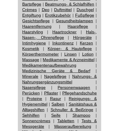
Bartpflege
|
Beatmungs- & Schlafhilfen
|
Crèmes
|
Deo
|
Duftmittel
|
Duschgel
|
Entgiftung
|
Erotikzubehör
|
Fußpflege
|
Gesichtspflege
|
Gesundheitslampen
|
Haarentfernung
|
Haarpflege
|
Haarstyling
|
Haartrockner
|
Hals-,
Nasen-, Ohrenpflege
|
Hörgeräte
|
Intimhygiene
|
Inkontinenz
|
Kerzen
|
Kosmetik
|
Körper- & Hautpflege
|
Körperthermometer
|
Linsen
|
Lotion
|
Massage
|
Medikamente & Arzneimittel
|
Medikamentenaufbewahrung
|
Medizinische Geräte & Bedarf
|
Minerale
|
Nagelpflege
|
Nahrungs- &
Nahrungsergänzungsmittel
|
Nasenpflege
|
Personenwaagen
|
Perücken
|
Pflaster
|
Pflegehandschuhe
|
Proteine
|
Rasur
|
Reinigungs- &
Hygienemittel
|
Salben
|
Sanitätshaus &
Alltagshilfen
|
Schnuller & Beißringe
|
Sehhilfen
|
Seife
|
Shampoo
|
Sonnencrèmes
|
Tabletten
|
Tests &
Messgeräte
|
Wasseraufbereitung
|