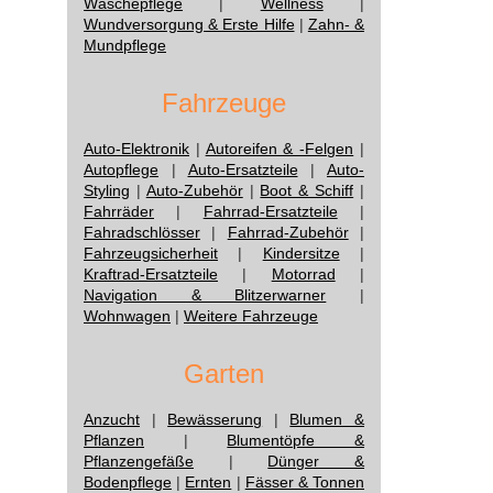
Wäschepflege
|
Wellness
|
Wundversorgung & Erste Hilfe
|
Zahn- &
Mundpflege
Fahrzeuge
Auto-Elektronik
|
Autoreifen & -Felgen
|
Autopflege
|
Auto-Ersatzteile
|
Auto-
Styling
|
Auto-Zubehör
|
Boot & Schiff
|
Fahrräder
|
Fahrrad-Ersatzteile
|
Fahradschlösser
|
Fahrrad-Zubehör
|
Fahrzeugsicherheit
|
Kindersitze
|
Kraftrad-Ersatzteile
|
Motorrad
|
Navigation & Blitzerwarner
|
Wohnwagen
|
Weitere Fahrzeuge
Garten
Anzucht
|
Bewässerung
|
Blumen &
Pflanzen
|
Blumentöpfe &
Pflanzengefäße
|
Dünger &
Bodenpflege
|
Ernten
|
Fässer & Tonnen