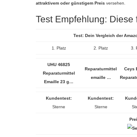
attraktivem oder günstigem Preis
versehen.
Test Empfehlung: Diese fü
Test: Dein Vergleich der Amaz
1. Platz
2. Platz
3. 
UHU 46825
Reparaturmittel
Ceys E
Reparaturmittel
emaille …
Reparat
Emaille 23 g…
Kundentest:
Kundentest:
Kunde
Sterne
Sterne
St
Pre