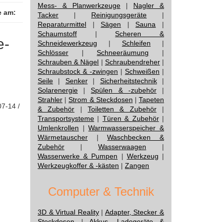
Mess- & Planwerkzeuge
|
Nagler &
e am:
Tacker
|
Reinigungsgeräte
|
Reparaturmittel
|
Sägen
|
Sauna
|
Schaumstoff
|
Scheren &
e-
Schneidewerkzeug
|
Schleifen
|
Schlösser
|
Schneeräumung
|
Schrauben & Nägel
|
Schraubendreher
|
Schraubstock & -zwingen
|
Schweißen
|
Seile
|
Senker
|
Sicherheitstechnik
|
Solarenergie
|
Spülen & -zubehör
|
Strahler
|
Strom & Steckdosen
|
Tapeten
07-14 /
& Zubehör
|
Toiletten & Zubehör
|
Transportsysteme
|
Türen & Zubehör
|
Umlenkrollen
|
Warmwasserspeicher &
Wärmetauscher
|
Waschbecken &
Zubehör
|
Wasserwaagen
|
Wasserwerke & Pumpen
|
Werkzeug
|
Werkzeugkoffer & -kästen
|
Zangen
Computer & Technik
3D & Virtual Reality
|
Adapter, Stecker &
Steckdosen
|
Akkus, Ladegeräte &