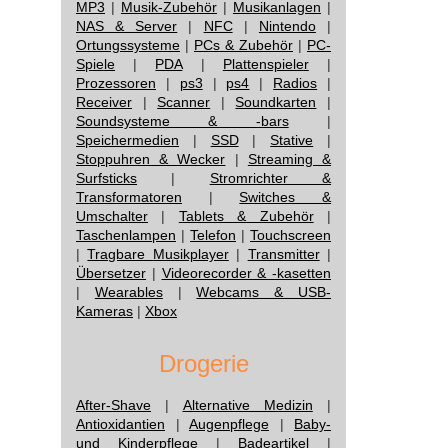
MP3
|
Musik-Zubehör
|
Musikanlagen
|
NAS & Server
|
NFC
|
Nintendo
|
Ortungssysteme
|
PCs & Zubehör
|
PC-
Spiele
|
PDA
|
Plattenspieler
|
Prozessoren
|
ps3
|
ps4
|
Radios
|
Receiver
|
Scanner
|
Soundkarten
|
Soundsysteme & -bars
|
Speichermedien
|
SSD
|
Stative
|
Stoppuhren & Wecker
|
Streaming &
Surfsticks
|
Stromrichter &
Transformatoren
|
Switches &
Umschalter
|
Tablets & Zubehör
|
Taschenlampen
|
Telefon
|
Touchscreen
|
Tragbare Musikplayer
|
Transmitter
|
Übersetzer
|
Videorecorder & -kasetten
|
Wearables
|
Webcams & USB-
Kameras
|
Xbox
Drogerie
After-Shave
|
Alternative Medizin
|
Antioxidantien
|
Augenpflege
|
Baby-
und Kinderpflege
|
Badeartikel
|