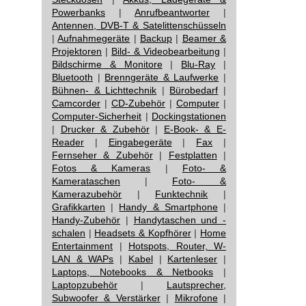
Powerbanks
|
Anrufbeantworter
|
Antennen, DVB-T & Satelittenschüsseln
|
Aufnahmegeräte
|
Backup
|
Beamer &
Projektoren
|
Bild- & Videobearbeitung
|
Bildschirme & Monitore
|
Blu-Ray
|
Bluetooth
|
Brenngeräte & Laufwerke
|
Bühnen- & Lichttechnik
|
Bürobedarf
|
Camcorder
|
CD-Zubehör
|
Computer
|
Computer-Sicherheit
|
Dockingstationen
|
Drucker & Zubehör
|
E-Book- & E-
Reader
|
Eingabegeräte
|
Fax
|
Fernseher & Zubehör
|
Festplatten
|
Fotos & Kameras
|
Foto- &
Kamerataschen
|
Foto- &
Kamerazubehör
|
Funktechnik
|
Grafikkarten
|
Handy & Smartphone
|
Handy-Zubehör
|
Handytaschen und -
schalen
|
Headsets & Kopfhörer
|
Home
Entertainment
|
Hotspots, Router, W-
LAN & WAPs
|
Kabel
|
Kartenleser
|
Laptops, Notebooks & Netbooks
|
Laptopzubehör
|
Lautsprecher,
Subwoofer & Verstärker
|
Mikrofone
|