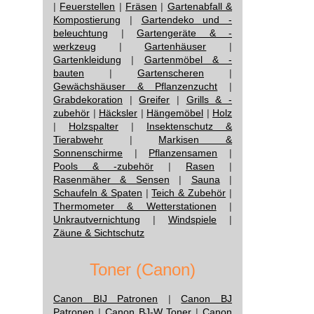
|
Feuerstellen
|
Fräsen
|
Gartenabfall &
Kompostierung
|
Gartendeko und -
beleuchtung
|
Gartengeräte & -
werkzeug
|
Gartenhäuser
|
Gartenkleidung
|
Gartenmöbel & -
bauten
|
Gartenscheren
|
Gewächshäuser & Pflanzenzucht
|
Grabdekoration
|
Greifer
|
Grills & -
zubehör
|
Häcksler
|
Hängemöbel
|
Holz
|
Holzspalter
|
Insektenschutz &
Tierabwehr
|
Markisen &
Sonnenschirme
|
Pflanzensamen
|
Pools & -zubehör
|
Rasen
|
Rasenmäher & Sensen
|
Sauna
|
Schaufeln & Spaten
|
Teich & Zubehör
|
Thermometer & Wetterstationen
|
Unkrautvernichtung
|
Windspiele
|
Zäune & Sichtschutz
Toner (Canon)
Canon BIJ Patronen
|
Canon BJ
Patronen
|
Canon BJ-W Toner
|
Canon