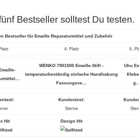
nf Bestseller solltest Du testen.
on Bestseller für Emaille Reparaturmittel und Zubehör
Platz
4. Platz
5. Pl
WENKO 7901500 Emaille-Stift -
Uhu Em
maille-
temperaturbeständig einfache Handhabung
Klebe
urmittel…
Fassungsve…
g
ntest:
Kundentest:
Kunden
erne
Sterne
Ster
is Hit
Design Hit