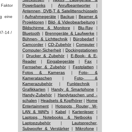
 Faktor
Powerbanks
|
Anrufbeantworter
|
Antennen, DVB-T & Satelittenschüsseln
g eine
|
Aufnahmegeräte
|
Backup
|
Beamer &
Projektoren
|
Bild- & Videobearbeitung
|
Bildschirme & Monitore
|
Blu-Ray
|
07-14 /
Bluetooth
|
Brenngeräte & Laufwerke
|
Bühnen- & Lichttechnik
|
Bürobedarf
|
Camcorder
|
CD-Zubehör
|
Computer
|
Computer-Sicherheit
|
Dockingstationen
|
Drucker & Zubehör
|
E-Book- & E-
Reader
|
Eingabegeräte
|
Fax
|
Fernseher & Zubehör
|
Festplatten
|
Fotos & Kameras
|
Foto- &
Kamerataschen
|
Foto- &
Kamerazubehör
|
Funktechnik
|
Grafikkarten
|
Handy & Smartphone
|
Handy-Zubehör
|
Handytaschen und -
schalen
|
Headsets & Kopfhörer
|
Home
Entertainment
|
Hotspots, Router, W-
LAN & WAPs
|
Kabel
|
Kartenleser
|
Laptops, Notebooks & Netbooks
|
Laptopzubehör
|
Lautsprecher,
Subwoofer & Verstärker
|
Mikrofone
|