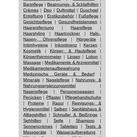
Bartpflege
|
Beatmungs- & Schlafhilfen
|
Crèmes
|
Deo
|
Duftmittel
|
Duschgel
|
Entgiftung
|
Erotikzubehör
|
Fußpflege
|
Gesichtspflege
|
Gesundheitslampen
|
Haarentfernung
|
Haarpflege
|
Haarstyling
|
Haartrockner
|
Hals-,
Nasen-, Ohrenpflege
|
Hörgeräte
|
Intimhygiene
|
Inkontinenz
|
Kerzen
|
Kosmetik
|
Körper- & Hautpflege
|
Körperthermometer
|
Linsen
|
Lotion
|
Massage
|
Medikamente & Arzneimittel
|
Medikamentenaufbewahrung
|
Medizinische Geräte & Bedarf
|
Minerale
|
Nagelpflege
|
Nahrungs- &
Nahrungsergänzungsmittel
|
Nasenpflege
|
Personenwaagen
|
Perücken
|
Pflaster
|
Pflegehandschuhe
|
Proteine
|
Rasur
|
Reinigungs- &
Hygienemittel
|
Salben
|
Sanitätshaus &
Alltagshilfen
|
Schnuller & Beißringe
|
Sehhilfen
|
Seife
|
Shampoo
|
Sonnencrèmes
|
Tabletten
|
Tests &
Messgeräte
|
Wasseraufbereitung
|