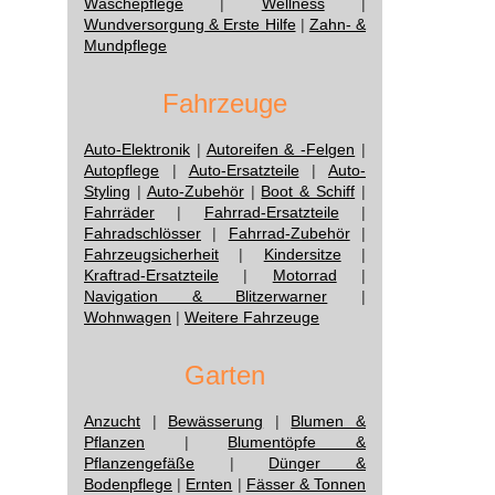
Wäschepflege
|
Wellness
|
Wundversorgung & Erste Hilfe
|
Zahn- &
Mundpflege
Fahrzeuge
Auto-Elektronik
|
Autoreifen & -Felgen
|
Autopflege
|
Auto-Ersatzteile
|
Auto-
Styling
|
Auto-Zubehör
|
Boot & Schiff
|
Fahrräder
|
Fahrrad-Ersatzteile
|
Fahradschlösser
|
Fahrrad-Zubehör
|
Fahrzeugsicherheit
|
Kindersitze
|
Kraftrad-Ersatzteile
|
Motorrad
|
Navigation & Blitzerwarner
|
Wohnwagen
|
Weitere Fahrzeuge
Garten
Anzucht
|
Bewässerung
|
Blumen &
Pflanzen
|
Blumentöpfe &
Pflanzengefäße
|
Dünger &
Bodenpflege
|
Ernten
|
Fässer & Tonnen