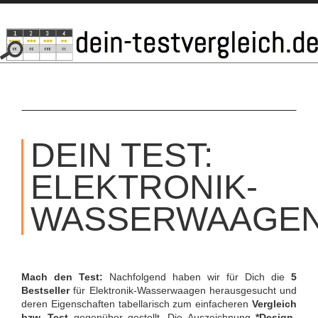
SKIP
TO
DEIN TEST:
CONTENT
ELEKTRONIK-
WASSERWAAGE
Mach den Test:
Nachfolgend haben wir für Dich die
5
Bestseller
für Elektronik-Wasserwaagen herausgesucht und
deren Eigenschaften tabellarisch zum einfacheren
Vergleich
bzw. Test
gegenüber gestellt. Die Auszeichnung
*Design-