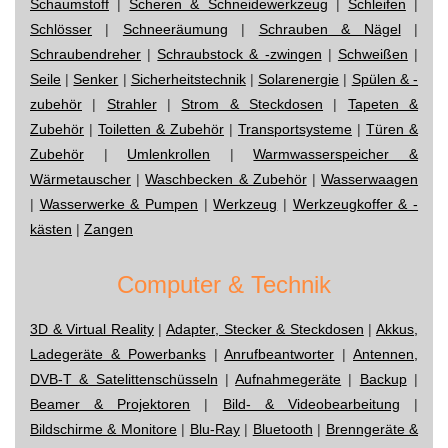
Schaumstoff
|
Scheren & Schneidewerkzeug
|
Schleifen
|
Schlösser
|
Schneeräumung
|
Schrauben & Nägel
|
Schraubendreher
|
Schraubstock & -zwingen
|
Schweißen
|
Seile
|
Senker
|
Sicherheitstechnik
|
Solarenergie
|
Spülen & -
zubehör
|
Strahler
|
Strom & Steckdosen
|
Tapeten &
Zubehör
|
Toiletten & Zubehör
|
Transportsysteme
|
Türen &
Zubehör
|
Umlenkrollen
|
Warmwasserspeicher &
Wärmetauscher
|
Waschbecken & Zubehör
|
Wasserwaagen
|
Wasserwerke & Pumpen
|
Werkzeug
|
Werkzeugkoffer & -
kästen
|
Zangen
Computer & Technik
3D & Virtual Reality
|
Adapter, Stecker & Steckdosen
|
Akkus,
Ladegeräte & Powerbanks
|
Anrufbeantworter
|
Antennen,
DVB-T & Satelittenschüsseln
|
Aufnahmegeräte
|
Backup
|
Beamer & Projektoren
|
Bild- & Videobearbeitung
|
Bildschirme & Monitore
|
Blu-Ray
|
Bluetooth
|
Brenngeräte &