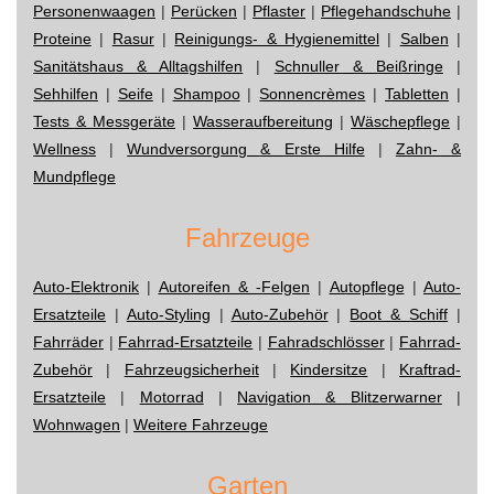
Personenwaagen
|
Perücken
|
Pflaster
|
Pflegehandschuhe
|
Proteine
|
Rasur
|
Reinigungs- & Hygienemittel
|
Salben
|
Sanitätshaus & Alltagshilfen
|
Schnuller & Beißringe
|
Sehhilfen
|
Seife
|
Shampoo
|
Sonnencrèmes
|
Tabletten
|
Tests & Messgeräte
|
Wasseraufbereitung
|
Wäschepflege
|
Wellness
|
Wundversorgung & Erste Hilfe
|
Zahn- &
Mundpflege
Fahrzeuge
Auto-Elektronik
|
Autoreifen & -Felgen
|
Autopflege
|
Auto-
Ersatzteile
|
Auto-Styling
|
Auto-Zubehör
|
Boot & Schiff
|
Fahrräder
|
Fahrrad-Ersatzteile
|
Fahradschlösser
|
Fahrrad-
Zubehör
|
Fahrzeugsicherheit
|
Kindersitze
|
Kraftrad-
Ersatzteile
|
Motorrad
|
Navigation & Blitzerwarner
|
Wohnwagen
|
Weitere Fahrzeuge
Garten