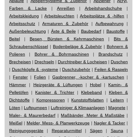
Abläufe
|
Absperrsysteme & Zubehör
|
Abzieher
|
Acryl,
Farben & Lacke
|
Anreißen
|
Arbeitshandschuhe
|
Arbeitskleidung
|
Arbeitsleuchten
|
Arbeitsplätze & -hilfen
|
Arbeitsschutz
|
Armaturen & Zubehör
|
Aufbewahrung
|
Außenbeleuchtung
|
Äxte & Beile
|
Baubedarf
|
Baustoffe
|
Beitel
|
Besen, Bürsten & Kehrmaschinen
|
Bits &
Schraubenschlüssel
|
Bodenbeläge & Zubehör
|
Bohnern &
Polieren
|
Bohrer & Bohrmaschinen
|
Brandschutz
|
Brecheisen
|
Drechseln
|
Durchtreiber & Locheisen
|
Duschen
|
Duschköpfe & -systeme
|
Duschzubehör
|
Feilen & Raspeln
|
Fenster
|
Folien
|
Gasbrenner, -kocher & -kartuschen
|
Hämmer
|
Heizgeräte & Lüftungen
|
Hobel
|
Kamin- &
Pelletöfen
|
Kanister & Trichter
|
Klebeband
|
Kleben &
Dichtstoffe
|
Kompressoren
|
Kunststoffplatten
|
Leitern
|
Löten
|
Luftpumpen
|
Luftreiniger & Klimaanlagen
|
Magnete
|
Maler- & Maurerbedarf
|
Maßbänder, Meter & Maßstäbe
|
Meißel
|
Melder, Mess- & Planwerkzeuge
|
Nagler & Tacker
|
Reinigungsgeräte
|
Reparaturmittel
|
Sägen
|
Sauna
|