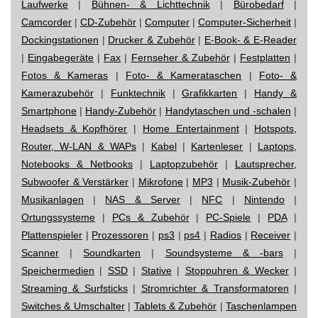
Laufwerke
|
Bühnen- & Lichttechnik
|
Bürobedarf
|
Camcorder
|
CD-Zubehör
|
Computer
|
Computer-Sicherheit
|
Dockingstationen
|
Drucker & Zubehör
|
E-Book- & E-Reader
|
Eingabegeräte
|
Fax
|
Fernseher & Zubehör
|
Festplatten
|
Fotos & Kameras
|
Foto- & Kamerataschen
|
Foto- &
Kamerazubehör
|
Funktechnik
|
Grafikkarten
|
Handy &
Smartphone
|
Handy-Zubehör
|
Handytaschen und -schalen
|
Headsets & Kopfhörer
|
Home Entertainment
|
Hotspots,
Router, W-LAN & WAPs
|
Kabel
|
Kartenleser
|
Laptops,
Notebooks & Netbooks
|
Laptopzubehör
|
Lautsprecher,
Subwoofer & Verstärker
|
Mikrofone
|
MP3
|
Musik-Zubehör
|
Musikanlagen
|
NAS & Server
|
NFC
|
Nintendo
|
Ortungssysteme
|
PCs & Zubehör
|
PC-Spiele
|
PDA
|
Plattenspieler
|
Prozessoren
|
ps3
|
ps4
|
Radios
|
Receiver
|
Scanner
|
Soundkarten
|
Soundsysteme & -bars
|
Speichermedien
|
SSD
|
Stative
|
Stoppuhren & Wecker
|
Streaming & Surfsticks
|
Stromrichter & Transformatoren
|
Switches & Umschalter
|
Tablets & Zubehör
|
Taschenlampen