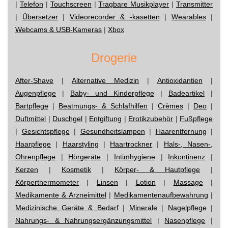
|
Telefon
|
Touchscreen
|
Tragbare Musikplayer
|
Transmitter
|
Übersetzer
|
Videorecorder & -kasetten
|
Wearables
|
Webcams & USB-Kameras
|
Xbox
Drogerie
After-Shave
|
Alternative Medizin
|
Antioxidantien
|
Augenpflege
|
Baby- und Kinderpflege
|
Badeartikel
|
Bartpflege
|
Beatmungs- & Schlafhilfen
|
Crèmes
|
Deo
|
Duftmittel
|
Duschgel
|
Entgiftung
|
Erotikzubehör
|
Fußpflege
|
Gesichtspflege
|
Gesundheitslampen
|
Haarentfernung
|
Haarpflege
|
Haarstyling
|
Haartrockner
|
Hals-, Nasen-,
Ohrenpflege
|
Hörgeräte
|
Intimhygiene
|
Inkontinenz
|
Kerzen
|
Kosmetik
|
Körper- & Hautpflege
|
Körperthermometer
|
Linsen
|
Lotion
|
Massage
|
Medikamente & Arzneimittel
|
Medikamentenaufbewahrung
|
Medizinische Geräte & Bedarf
|
Minerale
|
Nagelpflege
|
Nahrungs- & Nahrungsergänzungsmittel
|
Nasenpflege
|