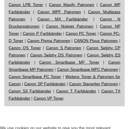
Canon LPB Toner
|
Canon Maxify Patronen
|
Canon MP
Farbbänder
|
Canon MPF Patronen
|
Canon Multipass
Patronen
|
Canon MX Farbbänder
|
Canon N
Druckerpatronen
|
Canon Notejet Patronen
|
Canon NP
Toner
|
Canon P Farbbänder
|
Canon PC Toner
|
Canon PC-
D Toner
|
Canon Pixma Patronen
|
CANON Pixus Patronen
|
Canon QS Toner
|
Canon S Patronen
|
Canon Selphy CP
Patronen
|
Canon Selphy DS Patronen
|
Canon Selphy ES
Farbbänder
|
Canon Smartbase MF Toner
|
Canon
Smartbase MP Patronen
|
Canon Smartbase MPC Patronen
|
Canon Smartbase PC Toner
|
Weitere Toner & Patronen für
Canon
|
Canon SP Farbbänder
|
Canon Starwriter Patronen
|
Canon SX Farbbänder
|
Canon T Farbbänder
|
Canon TX
Farbbänder
|
Canon VP Toner
Impressum
|
Datenschutz
|
Startseite
We use cookies on our website to give you the most relevant