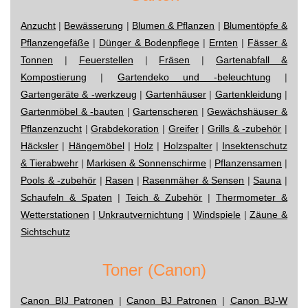
Anzucht
|
Bewässerung
|
Blumen & Pflanzen
|
Blumentöpfe &
Pflanzengefäße
|
Dünger & Bodenpflege
|
Ernten
|
Fässer &
Tonnen
|
Feuerstellen
|
Fräsen
|
Gartenabfall &
Kompostierung
|
Gartendeko und -beleuchtung
|
Gartengeräte & -werkzeug
|
Gartenhäuser
|
Gartenkleidung
|
Gartenmöbel & -bauten
|
Gartenscheren
|
Gewächshäuser &
Pflanzenzucht
|
Grabdekoration
|
Greifer
|
Grills & -zubehör
|
Häcksler
|
Hängemöbel
|
Holz
|
Holzspalter
|
Insektenschutz
& Tierabwehr
|
Markisen & Sonnenschirme
|
Pflanzensamen
|
Pools & -zubehör
|
Rasen
|
Rasenmäher & Sensen
|
Sauna
|
Schaufeln & Spaten
|
Teich & Zubehör
|
Thermometer &
Wetterstationen
|
Unkrautvernichtung
|
Windspiele
|
Zäune &
Sichtschutz
Toner (Canon)
Canon BIJ Patronen
|
Canon BJ Patronen
|
Canon BJ-W