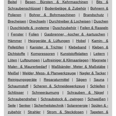
Beitel
|
Besen, Bürsten & Kehrmaschinen
|
Bits &
Schraubenschlüssel
|
Bodenbeläge & Zubehör
|
Bohnern &
Polieren
|
Bohrer & Bohrmaschinen
|
Brandschutz
|
Brecheisen
|
Drechseln
|
Durchtreiber & Locheisen
|
Duschen
|
Duschköpfe & -systeme
|
Duschzubehör
|
Feilen & Raspeln
|
Fenster
|
Folien
|
Gasbrenner, -kocher & -kartuschen
|
Hämmer
|
Heizgeräte & Lüftungen
|
Hobel
|
Kamin- &
Pelletöfen
|
Kanister & Trichter
|
Klebeband
|
Kleben &
Dichtstoffe
|
Kompressoren
|
Kunststoffplatten
|
Leitern
|
Löten
|
Luftpumpen
|
Luftreiniger & Klimaanlagen
|
Magnete
|
Maler- & Maurerbedarf
|
Maßbänder, Meter & Maßstäbe
|
Meißel
|
Melder, Mess- & Planwerkzeuge
|
Nagler & Tacker
|
Reinigungsgeräte
|
Reparaturmittel
|
Sägen
|
Sauna
|
Schaumstoff
|
Scheren & Schneidewerkzeug
|
Schleifen
|
Schlösser
|
Schneeräumung
|
Schrauben & Nägel
|
Schraubendreher
|
Schraubstock & -zwingen
|
Schweißen
|
Seile
|
Senker
|
Sicherheitstechnik
|
Solarenergie
|
Spülen & -
zubehör
|
Strahler
|
Strom & Steckdosen
|
Tapeten &