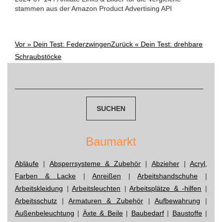
stammen aus der Amazon Product Advertising API
Vor »
Dein Test: Federzwingen
Zurück «
Dein Test: drehbare
Post
Schraubstöcke
navigation
Suchen
nach:
Baumarkt
Abläufe
|
Absperrsysteme & Zubehör
|
Abzieher
|
Acryl,
Farben & Lacke
|
Anreißen
|
Arbeitshandschuhe
|
Arbeitskleidung
|
Arbeitsleuchten
|
Arbeitsplätze & -hilfen
|
Arbeitsschutz
|
Armaturen & Zubehör
|
Aufbewahrung
|
Außenbeleuchtung
|
Äxte & Beile
|
Baubedarf
|
Baustoffe
|