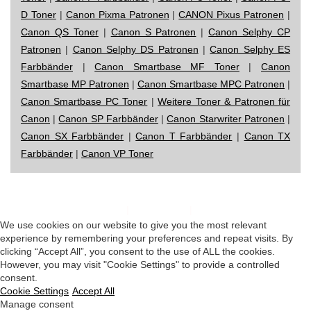
D Toner
|
Canon Pixma Patronen
|
CANON Pixus Patronen
|
Canon QS Toner
|
Canon S Patronen
|
Canon Selphy CP
Patronen
|
Canon Selphy DS Patronen
|
Canon Selphy ES
Farbbänder
|
Canon Smartbase MF Toner
|
Canon
Smartbase MP Patronen
|
Canon Smartbase MPC Patronen
|
Canon Smartbase PC Toner
|
Weitere Toner & Patronen für
Canon
|
Canon SP Farbbänder
|
Canon Starwriter Patronen
|
Canon SX Farbbänder
|
Canon T Farbbänder
|
Canon TX
Farbbänder
|
Canon VP Toner
Impressum
|
Datenschutz
|
Startseite
We use cookies on our website to give you the most relevant
experience by remembering your preferences and repeat visits. By
clicking “Accept All”, you consent to the use of ALL the cookies.
However, you may visit "Cookie Settings" to provide a controlled
consent.
Cookie Settings
Accept All
Manage consent