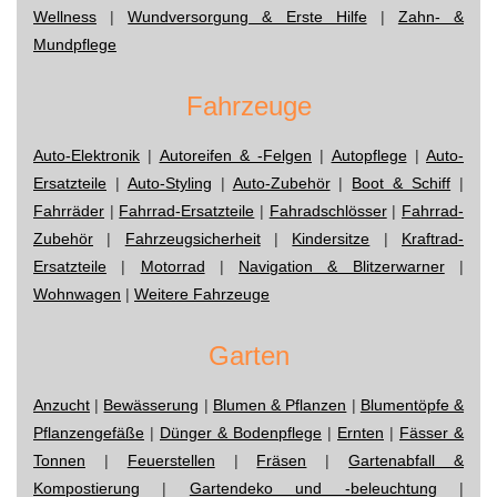
Wellness
|
Wundversorgung & Erste Hilfe
|
Zahn- &
Mundpflege
Fahrzeuge
Auto-Elektronik
|
Autoreifen & -Felgen
|
Autopflege
|
Auto-
Ersatzteile
|
Auto-Styling
|
Auto-Zubehör
|
Boot & Schiff
|
Fahrräder
|
Fahrrad-Ersatzteile
|
Fahradschlösser
|
Fahrrad-
Zubehör
|
Fahrzeugsicherheit
|
Kindersitze
|
Kraftrad-
Ersatzteile
|
Motorrad
|
Navigation & Blitzerwarner
|
Wohnwagen
|
Weitere Fahrzeuge
Garten
Anzucht
|
Bewässerung
|
Blumen & Pflanzen
|
Blumentöpfe &
Pflanzengefäße
|
Dünger & Bodenpflege
|
Ernten
|
Fässer &
Tonnen
|
Feuerstellen
|
Fräsen
|
Gartenabfall &
Kompostierung
|
Gartendeko und -beleuchtung
|