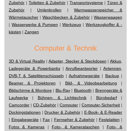
Zubehör
|
Toiletten & Zubehör
|
Transportsysteme
|
Türen &
Zubehör
|
Umlenkrollen
|
Warmwasserspeicher &
Wärmetauscher
|
Waschbecken & Zubehör
|
Wasserwaagen
|
Wasserwerke & Pumpen
|
Werkzeug
|
Werkzeugkoffer & -
kästen
|
Zangen
Computer & Technik
3D & Virtual Reality
|
Adapter, Stecker & Steckdosen
|
Akkus,
Ladegeräte & Powerbanks
|
Anrufbeantworter
|
Antennen,
DVB-T & Satelittenschüsseln
|
Aufnahmegeräte
|
Backup
|
Beamer & Projektoren
|
Bild- & Videobearbeitung
|
Bildschirme & Monitore
|
Blu-Ray
|
Bluetooth
|
Brenngeräte &
Laufwerke
|
Bühnen- & Lichttechnik
|
Bürobedarf
|
Camcorder
|
CD-Zubehör
|
Computer
|
Computer-Sicherheit
|
Dockingstationen
|
Drucker & Zubehör
|
E-Book- & E-Reader
|
Eingabegeräte
|
Fax
|
Fernseher & Zubehör
|
Festplatten
|
Fotos & Kameras
|
Foto- & Kamerataschen
|
Foto- &