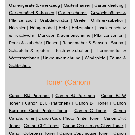
Gartengeräte & -werkzeug
|
Gartenhäuser
|
Gartenkleidung
|
Gartenmöbel & -bauten
|
Gartenscheren
|
Gewächshäuser &
Pflanzenzucht
|
Grabdekoration
|
Greifer
|
Grills & -zubehör
|
Häcksler
|
Hängemöbel
|
Holz
|
Holzspalter
|
Insektenschutz
& Tierabwehr
|
Markisen & Sonnenschirme
|
Pflanzensamen
|
Pools & -zubehör
|
Rasen
|
Rasenmäher & Sensen
|
Sauna
|
Schaufeln & Spaten
|
Teich & Zubehör
|
Thermometer &
Wetterstationen
|
Unkrautvernichtung
|
Windspiele
|
Zäune &
Sichtschutz
Toner (Canon)
Canon BIJ Patronen
|
Canon BJ Patronen
|
Canon BJ-W
Toner
|
Canon BJC (Patronen)
|
Canon BP Toner
|
Canon
Business Card Printer Toner
|
Canon C Toner
|
Canon
Canola Toner
|
Canon Card Photo Printer Toner
|
Canon CFX
Toner
|
Canon CLC Toner
|
Canon Color ImageClass Toner
|
Canon Colorpass Toner
|
Canon Copymouse Toner
|
Canon