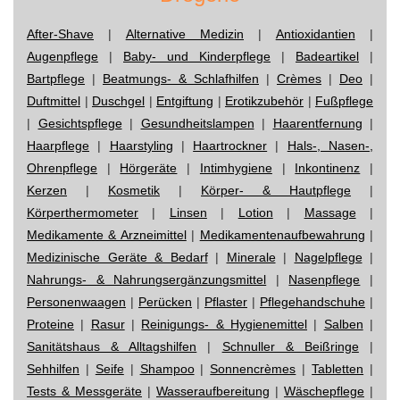
After-Shave
|
Alternative Medizin
|
Antioxidantien
|
Augenpflege
|
Baby- und Kinderpflege
|
Badeartikel
|
Bartpflege
|
Beatmungs- & Schlafhilfen
|
Crèmes
|
Deo
|
Duftmittel
|
Duschgel
|
Entgiftung
|
Erotikzubehör
|
Fußpflege
|
Gesichtspflege
|
Gesundheitslampen
|
Haarentfernung
|
Haarpflege
|
Haarstyling
|
Haartrockner
|
Hals-, Nasen-,
Ohrenpflege
|
Hörgeräte
|
Intimhygiene
|
Inkontinenz
|
Kerzen
|
Kosmetik
|
Körper- & Hautpflege
|
Körperthermometer
|
Linsen
|
Lotion
|
Massage
|
Medikamente & Arzneimittel
|
Medikamentenaufbewahrung
|
Medizinische Geräte & Bedarf
|
Minerale
|
Nagelpflege
|
Nahrungs- & Nahrungsergänzungsmittel
|
Nasenpflege
|
Personenwaagen
|
Perücken
|
Pflaster
|
Pflegehandschuhe
|
Proteine
|
Rasur
|
Reinigungs- & Hygienemittel
|
Salben
|
Sanitätshaus & Alltagshilfen
|
Schnuller & Beißringe
|
Sehhilfen
|
Seife
|
Shampoo
|
Sonnencrèmes
|
Tabletten
|
Tests & Messgeräte
|
Wasseraufbereitung
|
Wäschepflege
|