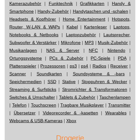
Kamerazubehör
|
Funktechnik
|
Grafikkarten
|
Handy &
Smartphone
|
Handy-Zubehör
|
Handytaschen und -schalen
|
Headsets & Kopfhörer
|
Home Entertainment
|
Hotspots,
Router, W-LAN & WAPs
|
Kabel
|
Kartenleser
|
Laptops,
Notebooks & Netbooks
|
Laptopzubehör
|
Lautsprecher,
Subwoofer & Verstärker
|
Mikrofone
|
MP3
|
Musik-Zubehör
|
Musikanlagen
|
NAS & Server
|
NFC
|
Nintendo
|
Ortungssysteme
|
PCs & Zubehör
|
PC-Spiele
|
PDA
|
Plattenspieler
|
Prozessoren
|
ps3
|
ps4
|
Radios
|
Receiver
|
Scanner
|
Soundkarten
|
Soundsysteme & -bars
|
Speichermedien
|
SSD
|
Stative
|
Stoppuhren & Wecker
|
Streaming & Surfsticks
|
Stromrichter & Transformatoren
|
Switches & Umschalter
|
Tablets & Zubehör
|
Taschenlampen
|
Telefon
|
Touchscreen
|
Tragbare Musikplayer
|
Transmitter
|
Übersetzer
|
Videorecorder & -kasetten
|
Wearables
|
Webcams & USB-Kameras
|
Xbox
Drogerie