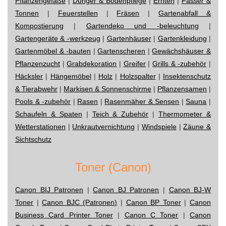
Pflanzengefäße
|
Dünger & Bodenpflege
|
Ernten
|
Fässer &
Tonnen
|
Feuerstellen
|
Fräsen
|
Gartenabfall &
Kompostierung
|
Gartendeko und -beleuchtung
|
Gartengeräte & -werkzeug
|
Gartenhäuser
|
Gartenkleidung
|
Gartenmöbel & -bauten
|
Gartenscheren
|
Gewächshäuser &
Pflanzenzucht
|
Grabdekoration
|
Greifer
|
Grills & -zubehör
|
Häcksler
|
Hängemöbel
|
Holz
|
Holzspalter
|
Insektenschutz
& Tierabwehr
|
Markisen & Sonnenschirme
|
Pflanzensamen
|
Pools & -zubehör
|
Rasen
|
Rasenmäher & Sensen
|
Sauna
|
Schaufeln & Spaten
|
Teich & Zubehör
|
Thermometer &
Wetterstationen
|
Unkrautvernichtung
|
Windspiele
|
Zäune &
Sichtschutz
Toner (Canon)
Canon BIJ Patronen
|
Canon BJ Patronen
|
Canon BJ-W
Toner
|
Canon BJC (Patronen)
|
Canon BP Toner
|
Canon
Business Card Printer Toner
|
Canon C Toner
|
Canon