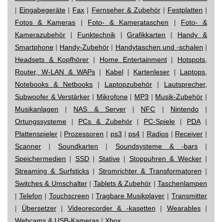
|
Eingabegeräte
|
Fax
|
Fernseher & Zubehör
|
Festplatten
|
Fotos & Kameras
|
Foto- & Kamerataschen
|
Foto- &
Kamerazubehör
|
Funktechnik
|
Grafikkarten
|
Handy &
Smartphone
|
Handy-Zubehör
|
Handytaschen und -schalen
|
Headsets & Kopfhörer
|
Home Entertainment
|
Hotspots,
Router, W-LAN & WAPs
|
Kabel
|
Kartenleser
|
Laptops,
Notebooks & Netbooks
|
Laptopzubehör
|
Lautsprecher,
Subwoofer & Verstärker
|
Mikrofone
|
MP3
|
Musik-Zubehör
|
Musikanlagen
|
NAS & Server
|
NFC
|
Nintendo
|
Ortungssysteme
|
PCs & Zubehör
|
PC-Spiele
|
PDA
|
Plattenspieler
|
Prozessoren
|
ps3
|
ps4
|
Radios
|
Receiver
|
Scanner
|
Soundkarten
|
Soundsysteme & -bars
|
Speichermedien
|
SSD
|
Stative
|
Stoppuhren & Wecker
|
Streaming & Surfsticks
|
Stromrichter & Transformatoren
|
Switches & Umschalter
|
Tablets & Zubehör
|
Taschenlampen
|
Telefon
|
Touchscreen
|
Tragbare Musikplayer
|
Transmitter
|
Übersetzer
|
Videorecorder & -kasetten
|
Wearables
|
Webcams & USB-Kameras
|
Xbox