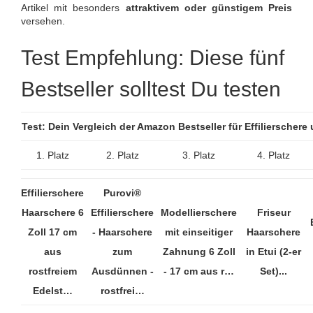
Artikel mit besonders
attraktivem oder günstigem Preis
versehen.
Test Empfehlung: Diese fünf
Bestseller solltest Du testen
Test: Dein Vergleich der Amazon Bestseller für Effilierscher
1. Platz
2. Platz
3. Platz
4. Platz
Effilierschere
Purovi®
Haarschere 6
Effilierschere
Modellierschere
Friseur
Zoll 17 cm
- Haarschere
mit einseitiger
Haarschere
aus
zum
Zahnung 6 Zoll
in Etui (2-er
rostfreiem
Ausdünnen -
- 17 cm aus r…
Set)...
Edelst…
rostfrei…