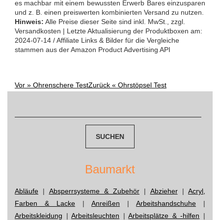
es machbar mit einem bewussten Erwerb Bares einzusparen
und z. B. einen preiswerten kombinierten Versand zu nutzen.
Hinweis:
Alle Preise dieser Seite sind inkl. MwSt., zzgl.
Versandkosten | Letzte Aktualisierung der Produktboxen am:
2024-07-14 / Affiliate Links & Bilder für die Vergleiche
stammen aus der Amazon Product Advertising API
Vor »
Ohrenschere Test
Zurück «
Ohrstöpsel Test
Post
Suchen
navigation
nach:
Baumarkt
Abläufe
|
Absperrsysteme & Zubehör
|
Abzieher
|
Acryl,
Farben & Lacke
|
Anreißen
|
Arbeitshandschuhe
|
Arbeitskleidung
|
Arbeitsleuchten
|
Arbeitsplätze & -hilfen
|