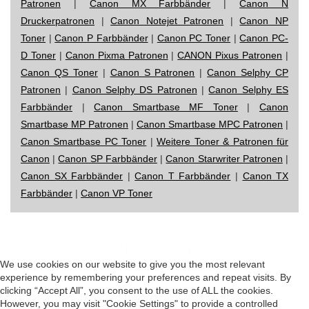
Patronen
|
Canon MX Farbbänder
|
Canon N
Druckerpatronen
|
Canon Notejet Patronen
|
Canon NP
Toner
|
Canon P Farbbänder
|
Canon PC Toner
|
Canon PC-
D Toner
|
Canon Pixma Patronen
|
CANON Pixus Patronen
|
Canon QS Toner
|
Canon S Patronen
|
Canon Selphy CP
Patronen
|
Canon Selphy DS Patronen
|
Canon Selphy ES
Farbbänder
|
Canon Smartbase MF Toner
|
Canon
Smartbase MP Patronen
|
Canon Smartbase MPC Patronen
|
Canon Smartbase PC Toner
|
Weitere Toner & Patronen für
Canon
|
Canon SP Farbbänder
|
Canon Starwriter Patronen
|
Canon SX Farbbänder
|
Canon T Farbbänder
|
Canon TX
Farbbänder
|
Canon VP Toner
Impressum
|
Datenschutz
|
Startseite
We use cookies on our website to give you the most relevant
experience by remembering your preferences and repeat visits. By
clicking “Accept All”, you consent to the use of ALL the cookies.
However, you may visit "Cookie Settings" to provide a controlled