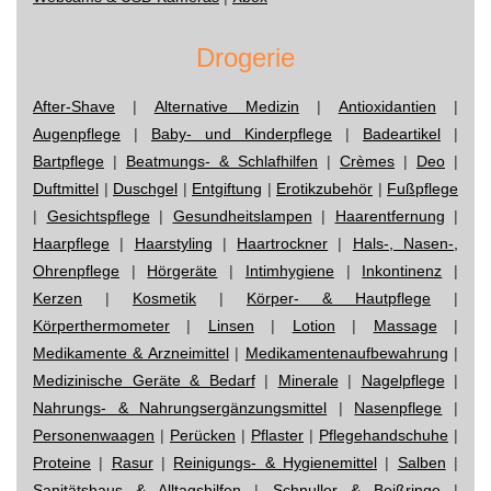
Drogerie
After-Shave
|
Alternative Medizin
|
Antioxidantien
|
Augenpflege
|
Baby- und Kinderpflege
|
Badeartikel
|
Bartpflege
|
Beatmungs- & Schlafhilfen
|
Crèmes
|
Deo
|
Duftmittel
|
Duschgel
|
Entgiftung
|
Erotikzubehör
|
Fußpflege
|
Gesichtspflege
|
Gesundheitslampen
|
Haarentfernung
|
Haarpflege
|
Haarstyling
|
Haartrockner
|
Hals-, Nasen-,
Ohrenpflege
|
Hörgeräte
|
Intimhygiene
|
Inkontinenz
|
Kerzen
|
Kosmetik
|
Körper- & Hautpflege
|
Körperthermometer
|
Linsen
|
Lotion
|
Massage
|
Medikamente & Arzneimittel
|
Medikamentenaufbewahrung
|
Medizinische Geräte & Bedarf
|
Minerale
|
Nagelpflege
|
Nahrungs- & Nahrungsergänzungsmittel
|
Nasenpflege
|
Personenwaagen
|
Perücken
|
Pflaster
|
Pflegehandschuhe
|
Proteine
|
Rasur
|
Reinigungs- & Hygienemittel
|
Salben
|
Sanitätshaus & Alltagshilfen
|
Schnuller & Beißringe
|