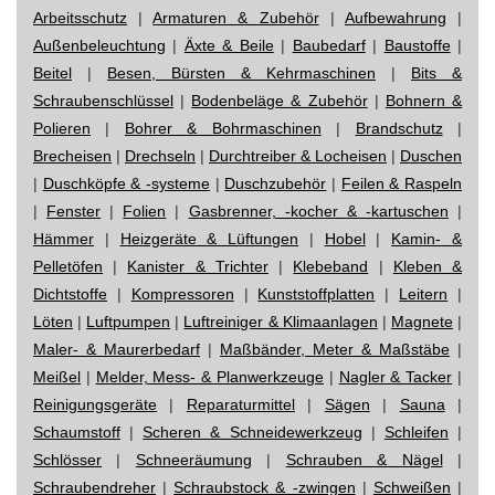
Arbeitsschutz
|
Armaturen & Zubehör
|
Aufbewahrung
|
Außenbeleuchtung
|
Äxte & Beile
|
Baubedarf
|
Baustoffe
|
Beitel
|
Besen, Bürsten & Kehrmaschinen
|
Bits &
Schraubenschlüssel
|
Bodenbeläge & Zubehör
|
Bohnern &
Polieren
|
Bohrer & Bohrmaschinen
|
Brandschutz
|
Brecheisen
|
Drechseln
|
Durchtreiber & Locheisen
|
Duschen
|
Duschköpfe & -systeme
|
Duschzubehör
|
Feilen & Raspeln
|
Fenster
|
Folien
|
Gasbrenner, -kocher & -kartuschen
|
Hämmer
|
Heizgeräte & Lüftungen
|
Hobel
|
Kamin- &
Pelletöfen
|
Kanister & Trichter
|
Klebeband
|
Kleben &
Dichtstoffe
|
Kompressoren
|
Kunststoffplatten
|
Leitern
|
Löten
|
Luftpumpen
|
Luftreiniger & Klimaanlagen
|
Magnete
|
Maler- & Maurerbedarf
|
Maßbänder, Meter & Maßstäbe
|
Meißel
|
Melder, Mess- & Planwerkzeuge
|
Nagler & Tacker
|
Reinigungsgeräte
|
Reparaturmittel
|
Sägen
|
Sauna
|
Schaumstoff
|
Scheren & Schneidewerkzeug
|
Schleifen
|
Schlösser
|
Schneeräumung
|
Schrauben & Nägel
|
Schraubendreher
|
Schraubstock & -zwingen
|
Schweißen
|