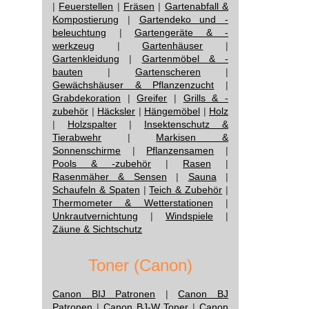
|
Feuerstellen
|
Fräsen
|
Gartenabfall &
Kompostierung
|
Gartendeko und -
beleuchtung
|
Gartengeräte & -
werkzeug
|
Gartenhäuser
|
Gartenkleidung
|
Gartenmöbel & -
bauten
|
Gartenscheren
|
Gewächshäuser & Pflanzenzucht
|
Grabdekoration
|
Greifer
|
Grills & -
zubehör
|
Häcksler
|
Hängemöbel
|
Holz
|
Holzspalter
|
Insektenschutz &
Tierabwehr
|
Markisen &
Sonnenschirme
|
Pflanzensamen
|
Pools & -zubehör
|
Rasen
|
Rasenmäher & Sensen
|
Sauna
|
Schaufeln & Spaten
|
Teich & Zubehör
|
Thermometer & Wetterstationen
|
Unkrautvernichtung
|
Windspiele
|
Zäune & Sichtschutz
Toner (Canon)
Canon BIJ Patronen
|
Canon BJ
Patronen
|
Canon BJ-W Toner
|
Canon