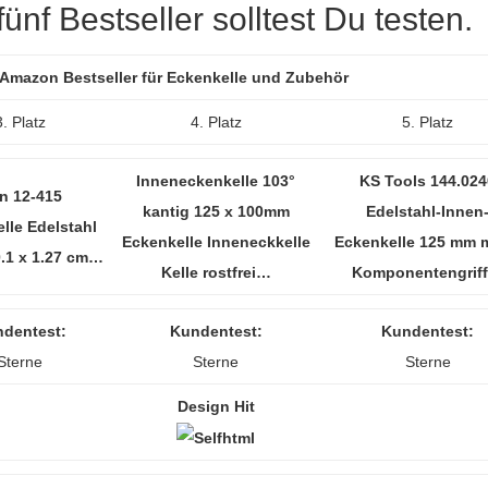
nf Bestseller solltest Du testen.
r Amazon Bestseller für Eckenkelle und Zubehör
3. Platz
4. Platz
5. Platz
Inneneckenkelle 103°
KS Tools 144.024
n 12-415
kantig 125 x 100mm
Edelstahl-Innen
lle Edelstahl
Eckenkelle Inneneckkelle
Eckenkelle 125 mm m
0.1 x 1.27 cm…
Kelle rostfrei…
Komponentengrif
dentest:
Kundentest:
Kundentest:
Sterne
Sterne
Sterne
Design Hit