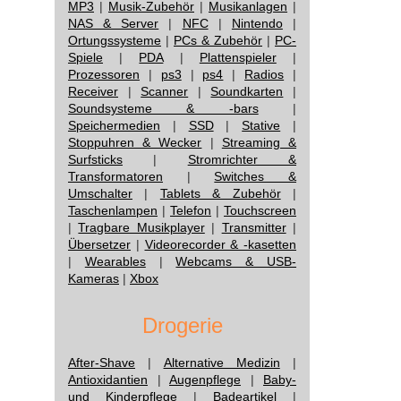
MP3
|
Musik-Zubehör
|
Musikanlagen
|
NAS & Server
|
NFC
|
Nintendo
|
Ortungssysteme
|
PCs & Zubehör
|
PC-
Spiele
|
PDA
|
Plattenspieler
|
Prozessoren
|
ps3
|
ps4
|
Radios
|
Receiver
|
Scanner
|
Soundkarten
|
Soundsysteme & -bars
|
Speichermedien
|
SSD
|
Stative
|
Stoppuhren & Wecker
|
Streaming &
Surfsticks
|
Stromrichter &
Transformatoren
|
Switches &
Umschalter
|
Tablets & Zubehör
|
Taschenlampen
|
Telefon
|
Touchscreen
|
Tragbare Musikplayer
|
Transmitter
|
Übersetzer
|
Videorecorder & -kasetten
|
Wearables
|
Webcams & USB-
Kameras
|
Xbox
Drogerie
After-Shave
|
Alternative Medizin
|
Antioxidantien
|
Augenpflege
|
Baby-
und Kinderpflege
|
Badeartikel
|