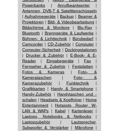
Powerbanks
|
Anrufbeantworter
|
Antennen, DVB-T & Satelittenschüsseln
|
Aufnahmegeräte
|
Backup
|
Beamer &
Projektoren
|
Bild- & Videobearbeitung
|
Bildschirme & Monitore
|
Blu-Ray
|
Bluetooth
|
Brenngeräte & Laufwerke
|
Bühnen- & Lichttechnik
|
Bürobedarf
|
Camcorder
|
CD-Zubehör
|
Computer
|
Computer-Sicherheit
|
Dockingstationen
|
Drucker & Zubehör
|
E-Book- & E-
Reader
|
Eingabegeräte
|
Fax
|
Fernseher & Zubehör
|
Festplatten
|
Fotos & Kameras
|
Foto- &
Kamerataschen
|
Foto- &
Kamerazubehör
|
Funktechnik
|
Grafikkarten
|
Handy & Smartphone
|
Handy-Zubehör
|
Handytaschen und -
schalen
|
Headsets & Kopfhörer
|
Home
Entertainment
|
Hotspots, Router, W-
LAN & WAPs
|
Kabel
|
Kartenleser
|
Laptops, Notebooks & Netbooks
|
Laptopzubehör
|
Lautsprecher,
Subwoofer & Verstärker
|
Mikrofone
|