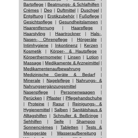
Bartpflege
|
Beatmungs- & Schlafhilfen
|
Crèmes
|
Deo
|
Duftmittel
|
Duschgel
|
Entgiftung
|
Erotikzubehör
|
Fußpflege
|
Gesichtspflege
|
Gesundheitslampen
|
Haarentfernung
|
Haarpflege
|
Haarstyling
|
Haartrockner
|
Hals-,
Nasen-, Ohrenpflege
|
Hörgeräte
|
Intimhygiene
|
Inkontinenz
|
Kerzen
|
Kosmetik
|
Körper- & Hautpflege
|
Körperthermometer
|
Linsen
|
Lotion
|
Massage
|
Medikamente & Arzneimittel
|
Medikamentenaufbewahrung
|
Medizinische Geräte & Bedarf
|
Minerale
|
Nagelpflege
|
Nahrungs- &
Nahrungsergänzungsmittel
|
Nasenpflege
|
Personenwaagen
|
Perücken
|
Pflaster
|
Pflegehandschuhe
|
Proteine
|
Rasur
|
Reinigungs- &
Hygienemittel
|
Salben
|
Sanitätshaus &
Alltagshilfen
|
Schnuller & Beißringe
|
Sehhilfen
|
Seife
|
Shampoo
|
Sonnencrèmes
|
Tabletten
|
Tests &
Messgeräte
|
Wasseraufbereitung
|