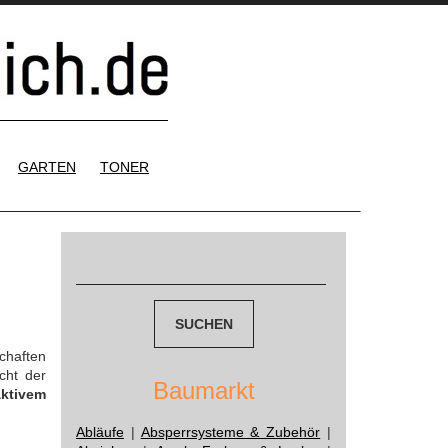
GARTEN
TONER
Suchen
nach:
chaften
cht der
Baumarkt
aktivem
Abläufe
|
Absperrsysteme & Zubehör
|