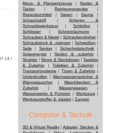
Mess- & Planwerkzeuge
|
Nagler &
Tacker
|
Reinigungsgeräte
|
Reparaturmittel
|
Sägen
|
Sauna
|
Schaumstoff
|
Scheren &
Schneidewerkzeug
|
Schleifen
|
Schlösser
|
Schneeräumung
|
Schrauben & Nägel
|
Schraubendreher
|
Schraubstock & -zwingen
|
Schweißen
|
Seile
|
Senker
|
Sicherheitstechnik
|
Solarenergie
|
Spülen & -zubehör
|
07-14 /
Strahler
|
Strom & Steckdosen
|
Tapeten
& Zubehör
|
Toiletten & Zubehör
|
Transportsysteme
|
Türen & Zubehör
|
Umlenkrollen
|
Warmwasserspeicher &
Wärmetauscher
|
Waschbecken &
Zubehör
|
Wasserwaagen
|
Wasserwerke & Pumpen
|
Werkzeug
|
Werkzeugkoffer & -kästen
|
Zangen
Computer & Technik
3D & Virtual Reality
|
Adapter, Stecker &
Steckdosen
|
Akkus, Ladegeräte &