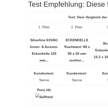
Test Empfehlung: Diese fü
Test: Dein Vergleich de
1. Platz
2. Platz
Silverline 633461
ECKENKELLE
Bo
Innen- & Aussen-
'Kaufmann' 80 x
Eckenke
Eckenkelle 120
90 x 20 mm
15.2 x 1
mm…
rostfrei…
Kundentest:
Kundentest:
Kun
Sterne
Sterne
Preis Hit