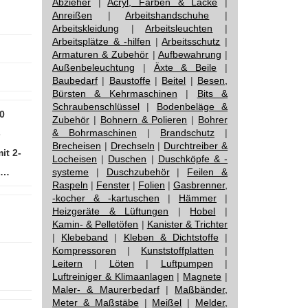
Abzieher
|
Acryl, Farben & Lacke
|
Anreißen
|
Arbeitshandschuhe
|
Arbeitskleidung
|
Arbeitsleuchten
|
Arbeitsplätze & -hilfen
|
Arbeitsschutz
|
Armaturen & Zubehör
|
Aufbewahrung
|
Außenbeleuchtung
|
Äxte & Beile
|
Baubedarf
|
Baustoffe
|
Beitel
|
Besen,
Bürsten & Kehrmaschinen
|
Bits &
Schraubenschlüssel
|
Bodenbeläge &
0
Zubehör
|
Bohnern & Polieren
|
Bohrer
& Bohrmaschinen
|
Brandschutz
|
-
Brecheisen
|
Drechseln
|
Durchtreiber &
it 2-
Locheisen
|
Duschen
|
Duschköpfe & -
f…
systeme
|
Duschzubehör
|
Feilen &
Raspeln
|
Fenster
|
Folien
|
Gasbrenner,
-kocher & -kartuschen
|
Hämmer
|
Heizgeräte & Lüftungen
|
Hobel
|
Kamin- & Pelletöfen
|
Kanister & Trichter
|
Klebeband
|
Kleben & Dichtstoffe
|
Kompressoren
|
Kunststoffplatten
|
Leitern
|
Löten
|
Luftpumpen
|
Luftreiniger & Klimaanlagen
|
Magnete
|
Maler- & Maurerbedarf
|
Maßbänder,
Meter & Maßstäbe
|
Meißel
|
Melder,