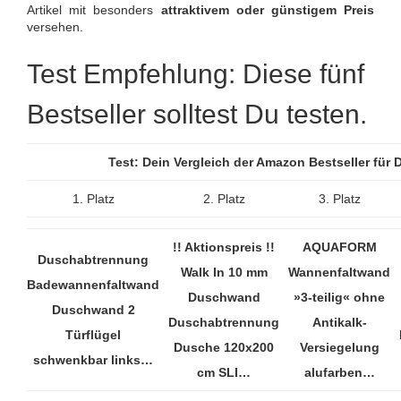
Artikel mit besonders
attraktivem oder günstigem Preis
versehen.
Test Empfehlung: Diese fünf
Bestseller solltest Du testen.
Test: Dein Vergleich der Amazon Bestseller fü
1. Platz
2. Platz
3. Platz
!! Aktionspreis !!
AQUAFORM
Duschabtrennung
Walk In 10 mm
Wannenfaltwand
Badewannenfaltwand
Duschwand
»3-teilig« ohne
Duschwand 2
Duschabtrennung
Antikalk-
Türflügel
Dusche 120x200
Versiegelung
schwenkbar links…
cm SLI…
alufarben…