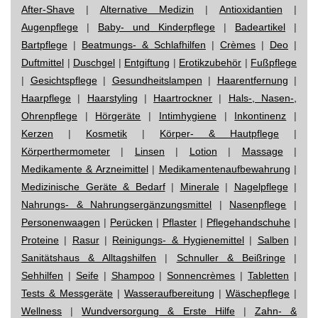
After-Shave
|
Alternative Medizin
|
Antioxidantien
|
Augenpflege
|
Baby- und Kinderpflege
|
Badeartikel
|
Bartpflege
|
Beatmungs- & Schlafhilfen
|
Crèmes
|
Deo
|
Duftmittel
|
Duschgel
|
Entgiftung
|
Erotikzubehör
|
Fußpflege
|
Gesichtspflege
|
Gesundheitslampen
|
Haarentfernung
|
Haarpflege
|
Haarstyling
|
Haartrockner
|
Hals-, Nasen-,
Ohrenpflege
|
Hörgeräte
|
Intimhygiene
|
Inkontinenz
|
Kerzen
|
Kosmetik
|
Körper- & Hautpflege
|
Körperthermometer
|
Linsen
|
Lotion
|
Massage
|
Medikamente & Arzneimittel
|
Medikamentenaufbewahrung
|
Medizinische Geräte & Bedarf
|
Minerale
|
Nagelpflege
|
Nahrungs- & Nahrungsergänzungsmittel
|
Nasenpflege
|
Personenwaagen
|
Perücken
|
Pflaster
|
Pflegehandschuhe
|
Proteine
|
Rasur
|
Reinigungs- & Hygienemittel
|
Salben
|
Sanitätshaus & Alltagshilfen
|
Schnuller & Beißringe
|
Sehhilfen
|
Seife
|
Shampoo
|
Sonnencrèmes
|
Tabletten
|
Tests & Messgeräte
|
Wasseraufbereitung
|
Wäschepflege
|
Wellness
|
Wundversorgung & Erste Hilfe
|
Zahn- &