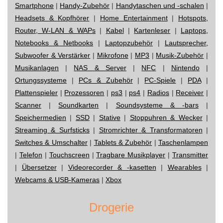
Smartphone
|
Handy-Zubehör
|
Handytaschen und -schalen
|
Headsets & Kopfhörer
|
Home Entertainment
|
Hotspots,
Router, W-LAN & WAPs
|
Kabel
|
Kartenleser
|
Laptops,
Notebooks & Netbooks
|
Laptopzubehör
|
Lautsprecher,
Subwoofer & Verstärker
|
Mikrofone
|
MP3
|
Musik-Zubehör
|
Musikanlagen
|
NAS & Server
|
NFC
|
Nintendo
|
Ortungssysteme
|
PCs & Zubehör
|
PC-Spiele
|
PDA
|
Plattenspieler
|
Prozessoren
|
ps3
|
ps4
|
Radios
|
Receiver
|
Scanner
|
Soundkarten
|
Soundsysteme & -bars
|
Speichermedien
|
SSD
|
Stative
|
Stoppuhren & Wecker
|
Streaming & Surfsticks
|
Stromrichter & Transformatoren
|
Switches & Umschalter
|
Tablets & Zubehör
|
Taschenlampen
|
Telefon
|
Touchscreen
|
Tragbare Musikplayer
|
Transmitter
|
Übersetzer
|
Videorecorder & -kasetten
|
Wearables
|
Webcams & USB-Kameras
|
Xbox
Drogerie