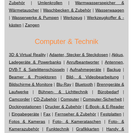
Zubehör
|
Umlenkrollen
|
Warmwasserspeicher &
Wärmetauscher
|
Waschbecken & Zubehör
|
Wasserwaagen
|
Wasserwerke & Pumpen
|
Werkzeug
|
Werkzeugkoffer & -
kästen
|
Zangen
Computer & Technik
3D & Virtual Reality
|
Adapter, Stecker & Steckdosen
|
Akkus,
Ladegeräte & Powerbanks
|
Anrufbeantworter
|
Antennen,
DVB-T & Satelittenschüsseln
|
Aufnahmegeräte
|
Backup
|
Beamer & Projektoren
|
Bild- & Videobearbeitung
|
Bildschirme & Monitore
|
Blu-Ray
|
Bluetooth
|
Brenngeräte &
Laufwerke
|
Bühnen- & Lichttechnik
|
Bürobedarf
|
Camcorder
|
CD-Zubehör
|
Computer
|
Computer-Sicherheit
|
Dockingstationen
|
Drucker & Zubehör
|
E-Book- & E-Reader
|
Eingabegeräte
|
Fax
|
Fernseher & Zubehör
|
Festplatten
|
Fotos & Kameras
|
Foto- & Kamerataschen
|
Foto- &
Kamerazubehör
|
Funktechnik
|
Grafikkarten
|
Handy &