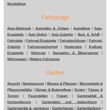
Mundpflege
Fahrzeuge
Auto-Elektronik
|
Autoreifen & -Felgen
|
Autopflege
|
Auto-
Ersatzteile
|
Auto-Styling
|
Auto-Zubehör
|
Boot & Schiff
|
Fahrräder
|
Fahrrad-Ersatzteile
|
Fahradschlösser
|
Fahrrad-
Zubehör
|
Fahrzeugsicherheit
|
Kindersitze
|
Kraftrad-
Ersatzteile
|
Motorrad
|
Navigation & Blitzerwarner
|
Wohnwagen
|
Weitere Fahrzeuge
Garten
Anzucht
|
Bewässerung
|
Blumen & Pflanzen
|
Blumentöpfe &
Pflanzengefäße
|
Dünger & Bodenpflege
|
Ernten
|
Fässer &
Tonnen
|
Feuerstellen
|
Fräsen
|
Gartenabfall &
Kompostierung
|
Gartendeko und -beleuchtung
|
Gartengeräte & -werkzeug
|
Gartenhäuser
|
Gartenkleidung
|