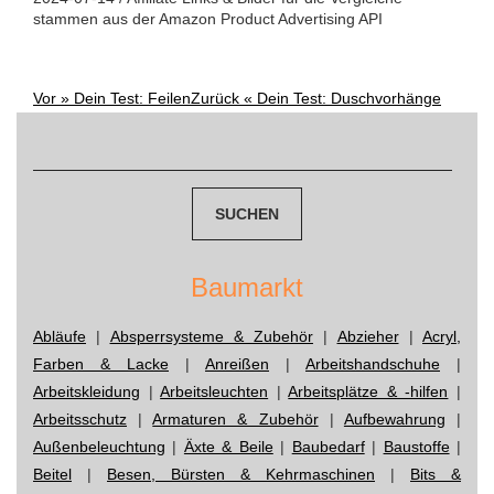
stammen aus der Amazon Product Advertising API
Vor »
Dein Test: Feilen
Zurück «
Dein Test: Duschvorhänge
Post
Suchen
navigation
nach:
Baumarkt
Abläufe
|
Absperrsysteme & Zubehör
|
Abzieher
|
Acryl,
Farben & Lacke
|
Anreißen
|
Arbeitshandschuhe
|
Arbeitskleidung
|
Arbeitsleuchten
|
Arbeitsplätze & -hilfen
|
Arbeitsschutz
|
Armaturen & Zubehör
|
Aufbewahrung
|
Außenbeleuchtung
|
Äxte & Beile
|
Baubedarf
|
Baustoffe
|
Beitel
|
Besen, Bürsten & Kehrmaschinen
|
Bits &