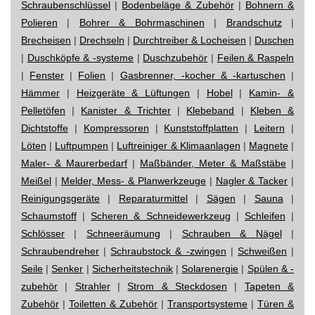
Schraubenschlüssel
|
Bodenbeläge & Zubehör
|
Bohnern &
Polieren
|
Bohrer & Bohrmaschinen
|
Brandschutz
|
Brecheisen
|
Drechseln
|
Durchtreiber & Locheisen
|
Duschen
|
Duschköpfe & -systeme
|
Duschzubehör
|
Feilen & Raspeln
|
Fenster
|
Folien
|
Gasbrenner, -kocher & -kartuschen
|
Hämmer
|
Heizgeräte & Lüftungen
|
Hobel
|
Kamin- &
Pelletöfen
|
Kanister & Trichter
|
Klebeband
|
Kleben &
Dichtstoffe
|
Kompressoren
|
Kunststoffplatten
|
Leitern
|
Löten
|
Luftpumpen
|
Luftreiniger & Klimaanlagen
|
Magnete
|
Maler- & Maurerbedarf
|
Maßbänder, Meter & Maßstäbe
|
Meißel
|
Melder, Mess- & Planwerkzeuge
|
Nagler & Tacker
|
Reinigungsgeräte
|
Reparaturmittel
|
Sägen
|
Sauna
|
Schaumstoff
|
Scheren & Schneidewerkzeug
|
Schleifen
|
Schlösser
|
Schneeräumung
|
Schrauben & Nägel
|
Schraubendreher
|
Schraubstock & -zwingen
|
Schweißen
|
Seile
|
Senker
|
Sicherheitstechnik
|
Solarenergie
|
Spülen & -
zubehör
|
Strahler
|
Strom & Steckdosen
|
Tapeten &
Zubehör
|
Toiletten & Zubehör
|
Transportsysteme
|
Türen &