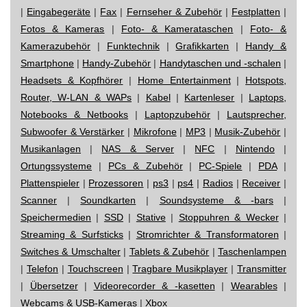
|
Eingabegeräte
|
Fax
|
Fernseher & Zubehör
|
Festplatten
|
Fotos & Kameras
|
Foto- & Kamerataschen
|
Foto- &
Kamerazubehör
|
Funktechnik
|
Grafikkarten
|
Handy &
Smartphone
|
Handy-Zubehör
|
Handytaschen und -schalen
|
Headsets & Kopfhörer
|
Home Entertainment
|
Hotspots,
Router, W-LAN & WAPs
|
Kabel
|
Kartenleser
|
Laptops,
Notebooks & Netbooks
|
Laptopzubehör
|
Lautsprecher,
Subwoofer & Verstärker
|
Mikrofone
|
MP3
|
Musik-Zubehör
|
Musikanlagen
|
NAS & Server
|
NFC
|
Nintendo
|
Ortungssysteme
|
PCs & Zubehör
|
PC-Spiele
|
PDA
|
Plattenspieler
|
Prozessoren
|
ps3
|
ps4
|
Radios
|
Receiver
|
Scanner
|
Soundkarten
|
Soundsysteme & -bars
|
Speichermedien
|
SSD
|
Stative
|
Stoppuhren & Wecker
|
Streaming & Surfsticks
|
Stromrichter & Transformatoren
|
Switches & Umschalter
|
Tablets & Zubehör
|
Taschenlampen
|
Telefon
|
Touchscreen
|
Tragbare Musikplayer
|
Transmitter
|
Übersetzer
|
Videorecorder & -kasetten
|
Wearables
|
Webcams & USB-Kameras
|
Xbox