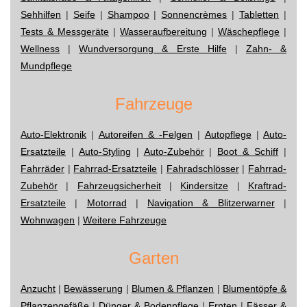
Sehhilfen
|
Seife
|
Shampoo
|
Sonnencrèmes
|
Tabletten
|
Tests & Messgeräte
|
Wasseraufbereitung
|
Wäschepflege
|
Wellness
|
Wundversorgung & Erste Hilfe
|
Zahn- &
Mundpflege
Fahrzeuge
Auto-Elektronik
|
Autoreifen & -Felgen
|
Autopflege
|
Auto-
Ersatzteile
|
Auto-Styling
|
Auto-Zubehör
|
Boot & Schiff
|
Fahrräder
|
Fahrrad-Ersatzteile
|
Fahradschlösser
|
Fahrrad-
Zubehör
|
Fahrzeugsicherheit
|
Kindersitze
|
Kraftrad-
Ersatzteile
|
Motorrad
|
Navigation & Blitzerwarner
|
Wohnwagen
|
Weitere Fahrzeuge
Garten
Anzucht
|
Bewässerung
|
Blumen & Pflanzen
|
Blumentöpfe &
Pflanzengefäße
|
Dünger & Bodenpflege
|
Ernten
|
Fässer &