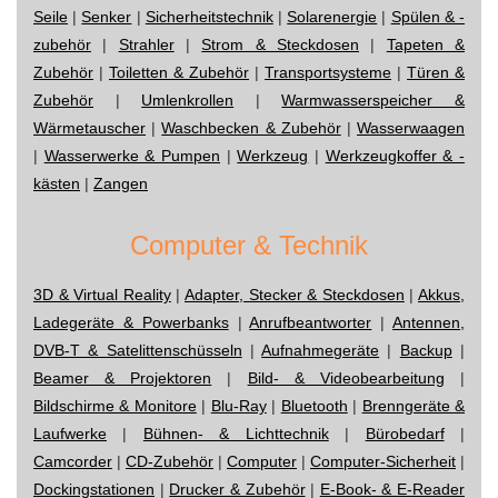
Seile
|
Senker
|
Sicherheitstechnik
|
Solarenergie
|
Spülen & -
zubehör
|
Strahler
|
Strom & Steckdosen
|
Tapeten &
Zubehör
|
Toiletten & Zubehör
|
Transportsysteme
|
Türen &
Zubehör
|
Umlenkrollen
|
Warmwasserspeicher &
Wärmetauscher
|
Waschbecken & Zubehör
|
Wasserwaagen
|
Wasserwerke & Pumpen
|
Werkzeug
|
Werkzeugkoffer & -
kästen
|
Zangen
Computer & Technik
3D & Virtual Reality
|
Adapter, Stecker & Steckdosen
|
Akkus,
Ladegeräte & Powerbanks
|
Anrufbeantworter
|
Antennen,
DVB-T & Satelittenschüsseln
|
Aufnahmegeräte
|
Backup
|
Beamer & Projektoren
|
Bild- & Videobearbeitung
|
Bildschirme & Monitore
|
Blu-Ray
|
Bluetooth
|
Brenngeräte &
Laufwerke
|
Bühnen- & Lichttechnik
|
Bürobedarf
|
Camcorder
|
CD-Zubehör
|
Computer
|
Computer-Sicherheit
|
Dockingstationen
|
Drucker & Zubehör
|
E-Book- & E-Reader