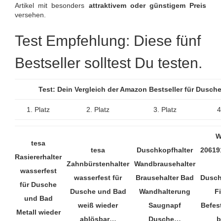
Artikel mit besonders
attraktivem oder günstigem Preis
versehen.
Test Empfehlung: Diese fünf
Bestseller solltest Du testen.
Test: Dein Vergleich der Amazon Bestseller für Dusch
1. Platz
2. Platz
3. Platz
4
W
tesa
tesa
Duschkopfhalter
20619
Rasiererhalter
Zahnbürstenhalter
Wandbrausehalter
wasserfest
wasserfest für
Brausehalter Bad
Dusch
für Dusche
Dusche und Bad
Wandhalterung
Fi
und Bad
weiß wieder
Saugnapf
Befes
Metall wieder
ablösbar…
Dusche…
b