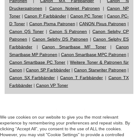
Patronen
|
Canon MX Farbbänder
|
Canon N
Druckerpatronen
|
Canon Notejet Patronen
|
Canon NP
Toner
|
Canon P Farbbänder
|
Canon PC Toner
|
Canon PC-
D Toner
|
Canon Pixma Patronen
|
CANON Pixus Patronen
|
Canon QS Toner
|
Canon S Patronen
|
Canon Selphy CP
Patronen
|
Canon Selphy DS Patronen
|
Canon Selphy ES
Farbbänder
|
Canon Smartbase MF Toner
|
Canon
Smartbase MP Patronen
|
Canon Smartbase MPC Patronen
|
Canon Smartbase PC Toner
|
Weitere Toner & Patronen für
Canon
|
Canon SP Farbbänder
|
Canon Starwriter Patronen
|
Canon SX Farbbänder
|
Canon T Farbbänder
|
Canon TX
Farbbänder
|
Canon VP Toner
Impressum
|
Datenschutz
|
Startseite
We use cookies on our website to give you the most relevant
experience by remembering your preferences and repeat visits. By
clicking “Accept All”, you consent to the use of ALL the cookies.
However, you may visit "Cookie Settings" to provide a controlled