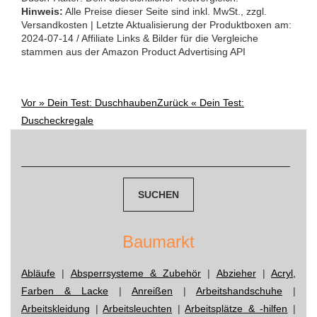
Hinweis:
Alle Preise dieser Seite sind inkl. MwSt., zzgl.
Versandkosten | Letzte Aktualisierung der Produktboxen am:
2024-07-14 / Affiliate Links & Bilder für die Vergleiche
stammen aus der Amazon Product Advertising API
Vor »
Dein Test: Duschhauben
Zurück «
Dein Test:
Post
Duscheckregale
navigation
Suchen
nach:
Baumarkt
Abläufe
|
Absperrsysteme & Zubehör
|
Abzieher
|
Acryl,
Farben & Lacke
|
Anreißen
|
Arbeitshandschuhe
|
Arbeitskleidung
|
Arbeitsleuchten
|
Arbeitsplätze & -hilfen
|