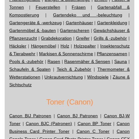
Tonnen
|
Feuerstellen
|
Fräsen
|
Gartenabfall &
Kompostierung
|
Gartendeko und -beleuchtung
|
Gartengeräte & -werkzeug
|
Gartenhäuser
|
Gartenkleidung
|
Gartenmöbel & -bauten
|
Gartenscheren
|
Gewächshäuser &
Pflanzenzucht
|
Grabdekoration
|
Greifer
|
Grills & -zubehör
|
Häcksler
|
Hängemöbel
|
Holz
|
Holzspalter
|
Insektenschutz
& Tierabwehr
|
Markisen & Sonnenschirme
|
Pflanzensamen
|
Pools & -zubehör
|
Rasen
|
Rasenmäher & Sensen
|
Sauna
|
Schaufeln & Spaten
|
Teich & Zubehör
|
Thermometer &
Wetterstationen
|
Unkrautvernichtung
|
Windspiele
|
Zäune &
Sichtschutz
Toner (Canon)
Canon BIJ Patronen
|
Canon BJ Patronen
|
Canon BJ-W
Toner
|
Canon BJC (Patronen)
|
Canon BP Toner
|
Canon
Business Card Printer Toner
|
Canon C Toner
|
Canon
Canola Toner
|
Canon Card Photo Printer Toner
|
Canon CFX