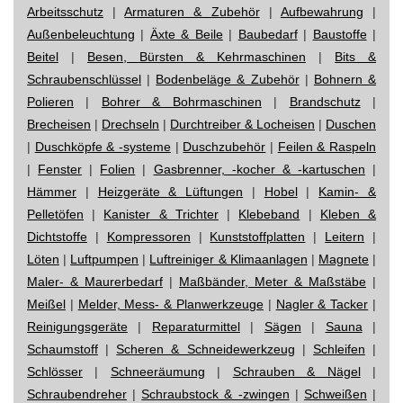
Arbeitsschutz
|
Armaturen & Zubehör
|
Aufbewahrung
|
Außenbeleuchtung
|
Äxte & Beile
|
Baubedarf
|
Baustoffe
|
Beitel
|
Besen, Bürsten & Kehrmaschinen
|
Bits &
Schraubenschlüssel
|
Bodenbeläge & Zubehör
|
Bohnern &
Polieren
|
Bohrer & Bohrmaschinen
|
Brandschutz
|
Brecheisen
|
Drechseln
|
Durchtreiber & Locheisen
|
Duschen
|
Duschköpfe & -systeme
|
Duschzubehör
|
Feilen & Raspeln
|
Fenster
|
Folien
|
Gasbrenner, -kocher & -kartuschen
|
Hämmer
|
Heizgeräte & Lüftungen
|
Hobel
|
Kamin- &
Pelletöfen
|
Kanister & Trichter
|
Klebeband
|
Kleben &
Dichtstoffe
|
Kompressoren
|
Kunststoffplatten
|
Leitern
|
Löten
|
Luftpumpen
|
Luftreiniger & Klimaanlagen
|
Magnete
|
Maler- & Maurerbedarf
|
Maßbänder, Meter & Maßstäbe
|
Meißel
|
Melder, Mess- & Planwerkzeuge
|
Nagler & Tacker
|
Reinigungsgeräte
|
Reparaturmittel
|
Sägen
|
Sauna
|
Schaumstoff
|
Scheren & Schneidewerkzeug
|
Schleifen
|
Schlösser
|
Schneeräumung
|
Schrauben & Nägel
|
Schraubendreher
|
Schraubstock & -zwingen
|
Schweißen
|