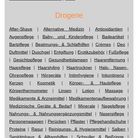
Drogerie
After-Shave
|
Alternative Medizin
|
Antioxidantien
|
Augenpflege
|
Baby- und Kinderpflege
|
Badeartikel
|
Bartpflege
|
Beatmungs- & Schlafhilfen
|
Crèmes
|
Deo
|
Duftmittel
|
Duschgel
|
Entgiftung
|
Erotikzubehör
|
Fußpflege
|
Gesichtspflege
|
Gesundheitslampen
|
Haarentfernung
|
Haarpflege
|
Haarstyling
|
Haartrockner
|
Hals-, Nasen-,
Ohrenpflege
|
Hörgeräte
|
Intimhygiene
|
Inkontinenz
|
Kerzen
|
Kosmetik
|
Körper- & Hautpflege
|
Körperthermometer
|
Linsen
|
Lotion
|
Massage
|
Medikamente & Arzneimittel
|
Medikamentenaufbewahrung
|
Medizinische Geräte & Bedarf
|
Minerale
|
Nagelpflege
|
Nahrungs- & Nahrungsergänzungsmittel
|
Nasenpflege
|
Personenwaagen
|
Perücken
|
Pflaster
|
Pflegehandschuhe
|
Proteine
|
Rasur
|
Reinigungs- & Hygienemittel
|
Salben
|
Sanitätshaus & Alltagshilfen
|
Schnuller & Beißringe
|