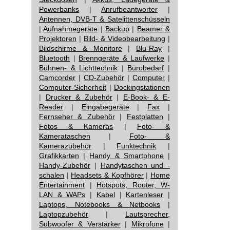
Powerbanks
|
Anrufbeantworter
|
Antennen, DVB-T & Satelittenschüsseln
|
Aufnahmegeräte
|
Backup
|
Beamer &
Projektoren
|
Bild- & Videobearbeitung
|
Bildschirme & Monitore
|
Blu-Ray
|
Bluetooth
|
Brenngeräte & Laufwerke
|
Bühnen- & Lichttechnik
|
Bürobedarf
|
Camcorder
|
CD-Zubehör
|
Computer
|
Computer-Sicherheit
|
Dockingstationen
|
Drucker & Zubehör
|
E-Book- & E-
Reader
|
Eingabegeräte
|
Fax
|
Fernseher & Zubehör
|
Festplatten
|
Fotos & Kameras
|
Foto- &
Kamerataschen
|
Foto- &
Kamerazubehör
|
Funktechnik
|
Grafikkarten
|
Handy & Smartphone
|
Handy-Zubehör
|
Handytaschen und -
schalen
|
Headsets & Kopfhörer
|
Home
Entertainment
|
Hotspots, Router, W-
LAN & WAPs
|
Kabel
|
Kartenleser
|
Laptops, Notebooks & Netbooks
|
Laptopzubehör
|
Lautsprecher,
Subwoofer & Verstärker
|
Mikrofone
|