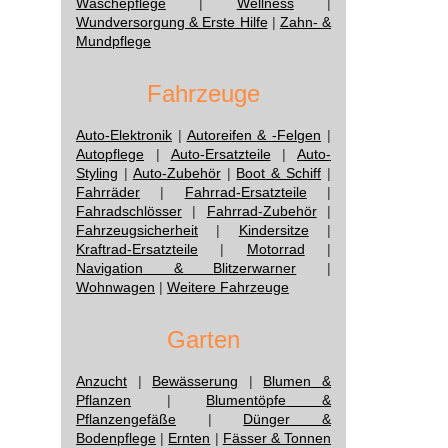
Wäschepflege
|
Wellness
|
Wundversorgung & Erste Hilfe
|
Zahn- &
Mundpflege
Fahrzeuge
Auto-Elektronik
|
Autoreifen & -Felgen
|
Autopflege
|
Auto-Ersatzteile
|
Auto-
Styling
|
Auto-Zubehör
|
Boot & Schiff
|
Fahrräder
|
Fahrrad-Ersatzteile
|
Fahradschlösser
|
Fahrrad-Zubehör
|
Fahrzeugsicherheit
|
Kindersitze
|
Kraftrad-Ersatzteile
|
Motorrad
|
Navigation & Blitzerwarner
|
Wohnwagen
|
Weitere Fahrzeuge
Garten
Anzucht
|
Bewässerung
|
Blumen &
Pflanzen
|
Blumentöpfe &
Pflanzengefäße
|
Dünger &
Bodenpflege
|
Ernten
|
Fässer & Tonnen