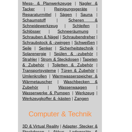
Mess- & Planwerkzeuge
|
Nagler &
Tacker
|
Reinigungsgeräte
|
Reparaturmittel
|
Sägen
|
Sauna
|
Schaumstoff
|
Scheren &
Schneidewerkzeug
|
Schleifen
|
Schlösser
|
Schneeräumung
|
Schrauben & Nägel
|
Schraubendreher
|
Schraubstock & -zwingen
|
Schweißen
|
Seile
|
Senker
|
Sicherheitstechnik
|
Solarenergie
|
Spülen & -zubehör
|
Strahler
|
Strom & Steckdosen
|
Tapeten
& Zubehör
|
Toiletten & Zubehör
|
Transportsysteme
|
Türen & Zubehör
|
Umlenkrollen
|
Warmwasserspeicher &
Wärmetauscher
|
Waschbecken &
Zubehör
|
Wasserwaagen
|
Wasserwerke & Pumpen
|
Werkzeug
|
Werkzeugkoffer & -kästen
|
Zangen
Computer & Technik
3D & Virtual Reality
|
Adapter, Stecker &
Steckdosen
|
Akkus, Ladegeräte &