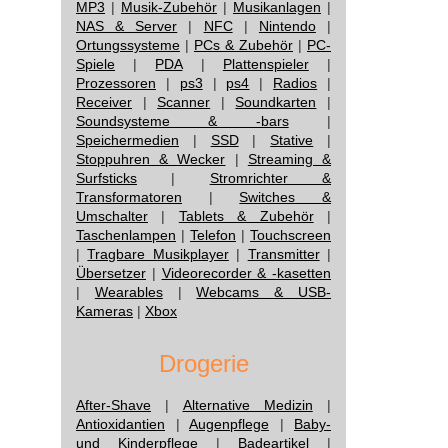
MP3
|
Musik-Zubehör
|
Musikanlagen
|
NAS & Server
|
NFC
|
Nintendo
|
Ortungssysteme
|
PCs & Zubehör
|
PC-
Spiele
|
PDA
|
Plattenspieler
|
Prozessoren
|
ps3
|
ps4
|
Radios
|
Receiver
|
Scanner
|
Soundkarten
|
Soundsysteme & -bars
|
Speichermedien
|
SSD
|
Stative
|
Stoppuhren & Wecker
|
Streaming &
Surfsticks
|
Stromrichter &
Transformatoren
|
Switches &
Umschalter
|
Tablets & Zubehör
|
Taschenlampen
|
Telefon
|
Touchscreen
|
Tragbare Musikplayer
|
Transmitter
|
Übersetzer
|
Videorecorder & -kasetten
|
Wearables
|
Webcams & USB-
Kameras
|
Xbox
Drogerie
After-Shave
|
Alternative Medizin
|
Antioxidantien
|
Augenpflege
|
Baby-
und Kinderpflege
|
Badeartikel
|