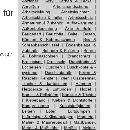
Abzieher
|
Acryl, Farben & Lacke
|
Anreißen
|
Arbeitshandschuhe
|
für
Arbeitskleidung
|
Arbeitsleuchten
|
Arbeitsplätze & -hilfen
|
Arbeitsschutz
|
Armaturen & Zubehör
|
Aufbewahrung
|
Außenbeleuchtung
|
Äxte & Beile
|
Baubedarf
|
Baustoffe
|
Beitel
|
Besen,
Bürsten & Kehrmaschinen
|
Bits &
Schraubenschlüssel
|
Bodenbeläge &
Zubehör
|
Bohnern & Polieren
|
Bohrer
07-14 /
& Bohrmaschinen
|
Brandschutz
|
Brecheisen
|
Drechseln
|
Durchtreiber &
Locheisen
|
Duschen
|
Duschköpfe & -
systeme
|
Duschzubehör
|
Feilen &
Raspeln
|
Fenster
|
Folien
|
Gasbrenner,
-kocher & -kartuschen
|
Hämmer
|
Heizgeräte & Lüftungen
|
Hobel
|
Kamin- & Pelletöfen
|
Kanister & Trichter
|
Klebeband
|
Kleben & Dichtstoffe
|
Kompressoren
|
Kunststoffplatten
|
Leitern
|
Löten
|
Luftpumpen
|
Luftreiniger & Klimaanlagen
|
Magnete
|
Maler- & Maurerbedarf
|
Maßbänder,
Meter & Maßstäbe
|
Meißel
|
Melder,