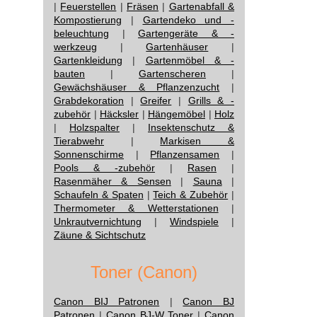
|
Feuerstellen
|
Fräsen
|
Gartenabfall &
Kompostierung
|
Gartendeko und -
beleuchtung
|
Gartengeräte & -
werkzeug
|
Gartenhäuser
|
Gartenkleidung
|
Gartenmöbel & -
bauten
|
Gartenscheren
|
Gewächshäuser & Pflanzenzucht
|
Grabdekoration
|
Greifer
|
Grills & -
zubehör
|
Häcksler
|
Hängemöbel
|
Holz
|
Holzspalter
|
Insektenschutz &
Tierabwehr
|
Markisen &
Sonnenschirme
|
Pflanzensamen
|
Pools & -zubehör
|
Rasen
|
Rasenmäher & Sensen
|
Sauna
|
Schaufeln & Spaten
|
Teich & Zubehör
|
Thermometer & Wetterstationen
|
Unkrautvernichtung
|
Windspiele
|
Zäune & Sichtschutz
Toner (Canon)
Canon BIJ Patronen
|
Canon BJ
Patronen
|
Canon BJ-W Toner
|
Canon