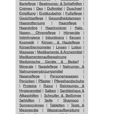
Bartpflege
|
Beatmungs- & Schlafhilfen
|
Crèmes
|
Deo
|
Duftmittel
|
Duschgel
|
Entgiftung
|
Erotikzubehör
|
Fußpflege
|
Gesichtspflege
|
Gesundheitslampen
|
Haarentfernung
|
Haarpflege
|
Haarstyling
|
Haartrockner
|
Hals-,
Nasen-, Ohrenpflege
|
Hörgeräte
|
Intimhygiene
|
Inkontinenz
|
Kerzen
|
Kosmetik
|
Körper- & Hautpflege
|
Körperthermometer
|
Linsen
|
Lotion
|
Massage
|
Medikamente & Arzneimittel
|
Medikamentenaufbewahrung
|
Medizinische Geräte & Bedarf
|
Minerale
|
Nagelpflege
|
Nahrungs- &
Nahrungsergänzungsmittel
|
Nasenpflege
|
Personenwaagen
|
Perücken
|
Pflaster
|
Pflegehandschuhe
|
Proteine
|
Rasur
|
Reinigungs- &
Hygienemittel
|
Salben
|
Sanitätshaus &
Alltagshilfen
|
Schnuller & Beißringe
|
Sehhilfen
|
Seife
|
Shampoo
|
Sonnencrèmes
|
Tabletten
|
Tests &
Messgeräte
|
Wasseraufbereitung
|