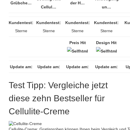
Grübche…
der H…
Cellul…
un…
Kundentest:
Kundentest:
Kundentest:
Kundentest:
Ku
Sterne
Sterne
Sterne
Sterne
Preis Hit
Design Hit
Update am:
Update am:
Update am:
Update am:
U
Test Tipp: Vergleiche jetzt
diese zehn Bestseller für
Cellulite-Creme
Cellulite-Creme: Gratisproben können Ihnen beim Vergleich und 