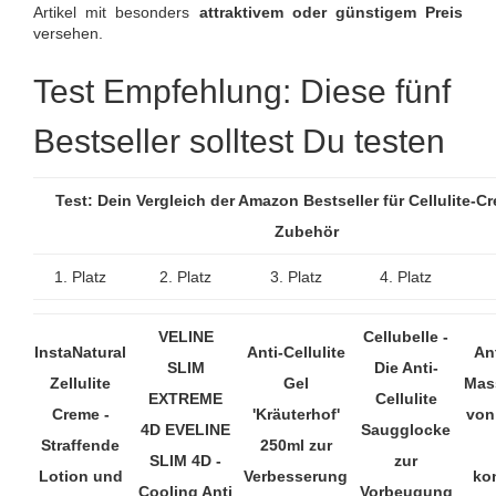
Artikel mit besonders
attraktivem oder günstigem Preis
versehen.
Test Empfehlung: Diese fünf
Bestseller solltest Du testen
Test: Dein Vergleich der Amazon Bestseller für Cellulite-
Zubehör
1. Platz
2. Platz
3. Platz
4. Platz
VELINE
Cellubelle -
InstaNatural
Anti-Cellulite
Ant
SLIM
Die Anti-
Zellulite
Gel
Mas
EXTREME
Cellulite
Creme -
'Kräuterhof'
von
4D EVELINE
Saugglocke
Straffende
250ml zur
SLIM 4D -
zur
Lotion und
Verbesserung
ko
Cooling Anti
Vorbeugung