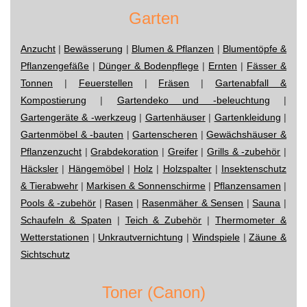
Garten
Anzucht
|
Bewässerung
|
Blumen & Pflanzen
|
Blumentöpfe &
Pflanzengefäße
|
Dünger & Bodenpflege
|
Ernten
|
Fässer &
Tonnen
|
Feuerstellen
|
Fräsen
|
Gartenabfall &
Kompostierung
|
Gartendeko und -beleuchtung
|
Gartengeräte & -werkzeug
|
Gartenhäuser
|
Gartenkleidung
|
Gartenmöbel & -bauten
|
Gartenscheren
|
Gewächshäuser &
Pflanzenzucht
|
Grabdekoration
|
Greifer
|
Grills & -zubehör
|
Häcksler
|
Hängemöbel
|
Holz
|
Holzspalter
|
Insektenschutz
& Tierabwehr
|
Markisen & Sonnenschirme
|
Pflanzensamen
|
Pools & -zubehör
|
Rasen
|
Rasenmäher & Sensen
|
Sauna
|
Schaufeln & Spaten
|
Teich & Zubehör
|
Thermometer &
Wetterstationen
|
Unkrautvernichtung
|
Windspiele
|
Zäune &
Sichtschutz
Toner (Canon)