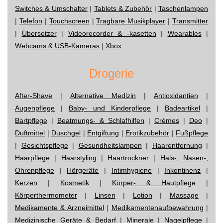
Switches & Umschalter
|
Tablets & Zubehör
|
Taschenlampen
|
Telefon
|
Touchscreen
|
Tragbare Musikplayer
|
Transmitter
|
Übersetzer
|
Videorecorder & -kasetten
|
Wearables
|
Webcams & USB-Kameras
|
Xbox
Drogerie
After-Shave
|
Alternative Medizin
|
Antioxidantien
|
Augenpflege
|
Baby- und Kinderpflege
|
Badeartikel
|
Bartpflege
|
Beatmungs- & Schlafhilfen
|
Crèmes
|
Deo
|
Duftmittel
|
Duschgel
|
Entgiftung
|
Erotikzubehör
|
Fußpflege
|
Gesichtspflege
|
Gesundheitslampen
|
Haarentfernung
|
Haarpflege
|
Haarstyling
|
Haartrockner
|
Hals-, Nasen-,
Ohrenpflege
|
Hörgeräte
|
Intimhygiene
|
Inkontinenz
|
Kerzen
|
Kosmetik
|
Körper- & Hautpflege
|
Körperthermometer
|
Linsen
|
Lotion
|
Massage
|
Medikamente & Arzneimittel
|
Medikamentenaufbewahrung
|
Medizinische Geräte & Bedarf
|
Minerale
|
Nagelpflege
|