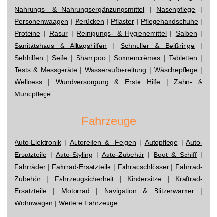
Nahrungs- & Nahrungsergänzungsmittel
|
Nasenpflege
|
Personenwaagen
|
Perücken
|
Pflaster
|
Pflegehandschuhe
|
Proteine
|
Rasur
|
Reinigungs- & Hygienemittel
|
Salben
|
Sanitätshaus & Alltagshilfen
|
Schnuller & Beißringe
|
Sehhilfen
|
Seife
|
Shampoo
|
Sonnencrèmes
|
Tabletten
|
Tests & Messgeräte
|
Wasseraufbereitung
|
Wäschepflege
|
Wellness
|
Wundversorgung & Erste Hilfe
|
Zahn- &
Mundpflege
Fahrzeuge
Auto-Elektronik
|
Autoreifen & -Felgen
|
Autopflege
|
Auto-
Ersatzteile
|
Auto-Styling
|
Auto-Zubehör
|
Boot & Schiff
|
Fahrräder
|
Fahrrad-Ersatzteile
|
Fahradschlösser
|
Fahrrad-
Zubehör
|
Fahrzeugsicherheit
|
Kindersitze
|
Kraftrad-
Ersatzteile
|
Motorrad
|
Navigation & Blitzerwarner
|
Wohnwagen
|
Weitere Fahrzeuge