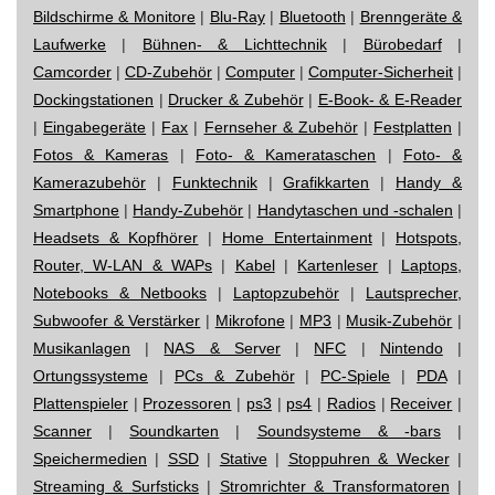
Bildschirme & Monitore
|
Blu-Ray
|
Bluetooth
|
Brenngeräte &
Laufwerke
|
Bühnen- & Lichttechnik
|
Bürobedarf
|
Camcorder
|
CD-Zubehör
|
Computer
|
Computer-Sicherheit
|
Dockingstationen
|
Drucker & Zubehör
|
E-Book- & E-Reader
|
Eingabegeräte
|
Fax
|
Fernseher & Zubehör
|
Festplatten
|
Fotos & Kameras
|
Foto- & Kamerataschen
|
Foto- &
Kamerazubehör
|
Funktechnik
|
Grafikkarten
|
Handy &
Smartphone
|
Handy-Zubehör
|
Handytaschen und -schalen
|
Headsets & Kopfhörer
|
Home Entertainment
|
Hotspots,
Router, W-LAN & WAPs
|
Kabel
|
Kartenleser
|
Laptops,
Notebooks & Netbooks
|
Laptopzubehör
|
Lautsprecher,
Subwoofer & Verstärker
|
Mikrofone
|
MP3
|
Musik-Zubehör
|
Musikanlagen
|
NAS & Server
|
NFC
|
Nintendo
|
Ortungssysteme
|
PCs & Zubehör
|
PC-Spiele
|
PDA
|
Plattenspieler
|
Prozessoren
|
ps3
|
ps4
|
Radios
|
Receiver
|
Scanner
|
Soundkarten
|
Soundsysteme & -bars
|
Speichermedien
|
SSD
|
Stative
|
Stoppuhren & Wecker
|
Streaming & Surfsticks
|
Stromrichter & Transformatoren
|