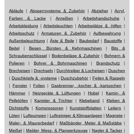
Abläufe
|
Absperrsysteme & Zubehör
|
Abzieher
|
Acryl,
Farben & Lacke
|
Anreißen
|
Arbeitshandschuhe
|
Arbeitskleidung
|
Arbeitsleuchten
|
Arbeitsplätze & -hilfen
|
Arbeitsschutz
|
Armaturen & Zubehör
|
Aufbewahrung
|
Außenbeleuchtung
|
Äxte & Beile
|
Baubedarf
|
Baustoffe
|
Beitel
|
Besen, Bürsten & Kehrmaschinen
|
Bits &
Schraubenschlüssel
|
Bodenbeläge & Zubehör
|
Bohnern &
Polieren
|
Bohrer & Bohrmaschinen
|
Brandschutz
|
Brecheisen
|
Drechseln
|
Durchtreiber & Locheisen
|
Duschen
|
Duschköpfe & -systeme
|
Duschzubehör
|
Feilen & Raspeln
|
Fenster
|
Folien
|
Gasbrenner, -kocher & -kartuschen
|
Hämmer
|
Heizgeräte & Lüftungen
|
Hobel
|
Kamin- &
Pelletöfen
|
Kanister & Trichter
|
Klebeband
|
Kleben &
Dichtstoffe
|
Kompressoren
|
Kunststoffplatten
|
Leitern
|
Löten
|
Luftpumpen
|
Luftreiniger & Klimaanlagen
|
Magnete
|
Maler- & Maurerbedarf
|
Maßbänder, Meter & Maßstäbe
|
Meißel
|
Melder, Mess- & Planwerkzeuge
|
Nagler & Tacker
|