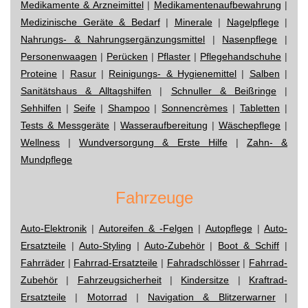
Medikamente & Arzneimittel
|
Medikamentenaufbewahrung
|
Medizinische Geräte & Bedarf
|
Minerale
|
Nagelpflege
|
Nahrungs- & Nahrungsergänzungsmittel
|
Nasenpflege
|
Personenwaagen
|
Perücken
|
Pflaster
|
Pflegehandschuhe
|
Proteine
|
Rasur
|
Reinigungs- & Hygienemittel
|
Salben
|
Sanitätshaus & Alltagshilfen
|
Schnuller & Beißringe
|
Sehhilfen
|
Seife
|
Shampoo
|
Sonnencrèmes
|
Tabletten
|
Tests & Messgeräte
|
Wasseraufbereitung
|
Wäschepflege
|
Wellness
|
Wundversorgung & Erste Hilfe
|
Zahn- &
Mundpflege
Fahrzeuge
Auto-Elektronik
|
Autoreifen & -Felgen
|
Autopflege
|
Auto-
Ersatzteile
|
Auto-Styling
|
Auto-Zubehör
|
Boot & Schiff
|
Fahrräder
|
Fahrrad-Ersatzteile
|
Fahradschlösser
|
Fahrrad-
Zubehör
|
Fahrzeugsicherheit
|
Kindersitze
|
Kraftrad-
Ersatzteile
|
Motorrad
|
Navigation & Blitzerwarner
|