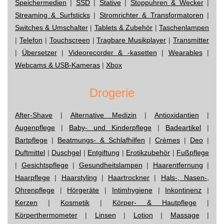
Speichermedien
|
SSD
|
Stative
|
Stoppuhren & Wecker
|
Streaming & Surfsticks
|
Stromrichter & Transformatoren
|
Switches & Umschalter
|
Tablets & Zubehör
|
Taschenlampen
|
Telefon
|
Touchscreen
|
Tragbare Musikplayer
|
Transmitter
|
Übersetzer
|
Videorecorder & -kasetten
|
Wearables
|
Webcams & USB-Kameras
|
Xbox
Drogerie
After-Shave
|
Alternative Medizin
|
Antioxidantien
|
Augenpflege
|
Baby- und Kinderpflege
|
Badeartikel
|
Bartpflege
|
Beatmungs- & Schlafhilfen
|
Crèmes
|
Deo
|
Duftmittel
|
Duschgel
|
Entgiftung
|
Erotikzubehör
|
Fußpflege
|
Gesichtspflege
|
Gesundheitslampen
|
Haarentfernung
|
Haarpflege
|
Haarstyling
|
Haartrockner
|
Hals-, Nasen-,
Ohrenpflege
|
Hörgeräte
|
Intimhygiene
|
Inkontinenz
|
Kerzen
|
Kosmetik
|
Körper- & Hautpflege
|
Körperthermometer
|
Linsen
|
Lotion
|
Massage
|