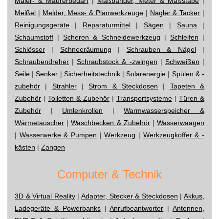
Maler- & Maurerbedarf
|
Maßbänder, Meter & Maßstäbe
|
Meißel
|
Melder, Mess- & Planwerkzeuge
|
Nagler & Tacker
|
Reinigungsgeräte
|
Reparaturmittel
|
Sägen
|
Sauna
|
Schaumstoff
|
Scheren & Schneidewerkzeug
|
Schleifen
|
Schlösser
|
Schneeräumung
|
Schrauben & Nägel
|
Schraubendreher
|
Schraubstock & -zwingen
|
Schweißen
|
Seile
|
Senker
|
Sicherheitstechnik
|
Solarenergie
|
Spülen & -
zubehör
|
Strahler
|
Strom & Steckdosen
|
Tapeten &
Zubehör
|
Toiletten & Zubehör
|
Transportsysteme
|
Türen &
Zubehör
|
Umlenkrollen
|
Warmwasserspeicher &
Wärmetauscher
|
Waschbecken & Zubehör
|
Wasserwaagen
|
Wasserwerke & Pumpen
|
Werkzeug
|
Werkzeugkoffer & -
kästen
|
Zangen
Computer & Technik
3D & Virtual Reality
|
Adapter, Stecker & Steckdosen
|
Akkus,
Ladegeräte & Powerbanks
|
Anrufbeantworter
|
Antennen,