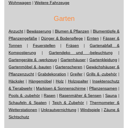
Wohnwagen
|
Weitere Fahrzeuge
Garten
Anzucht
|
Bewässerung
|
Blumen & Pflanzen
|
Blumentöpfe &
Pflanzengefäße
|
Dünger & Bodenpflege
|
Ernten
|
Fässer &
Tonnen
|
Feuerstellen
|
Fräsen
|
Gartenabfall &
Kompostierung
|
Gartendeko und -beleuchtung
|
Gartengeräte & -werkzeug
|
Gartenhäuser
|
Gartenkleidung
|
Gartenmöbel & -bauten
|
Gartenscheren
|
Gewächshäuser &
Pflanzenzucht
|
Grabdekoration
|
Greifer
|
Grills & -zubehör
|
Häcksler
|
Hängemöbel
|
Holz
|
Holzspalter
|
Insektenschutz
& Tierabwehr
|
Markisen & Sonnenschirme
|
Pflanzensamen
|
Pools & -zubehör
|
Rasen
|
Rasenmäher & Sensen
|
Sauna
|
Schaufeln & Spaten
|
Teich & Zubehör
|
Thermometer &
Wetterstationen
|
Unkrautvernichtung
|
Windspiele
|
Zäune &
Sichtschutz