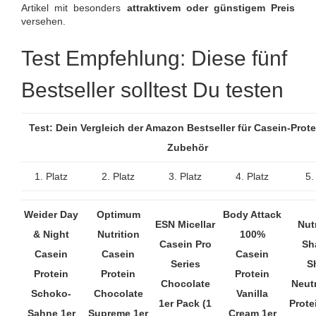
Artikel mit besonders
attraktivem oder günstigem Preis
versehen.
Test Empfehlung: Diese fünf
Bestseller solltest Du testen
Test: Dein Vergleich der Amazon Bestseller für Casein-Prot
Zubehör
1. Platz
2. Platz
3. Platz
4. Platz
5.
Weider Day
Optimum
Body Attack
ESN Micellar
Nut
& Night
Nutrition
100%
Casein Pro
Sh
Casein
Casein
Casein
Series
S
Protein
Protein
Protein
Chocolate
Neutr
Schoko-
Chocolate
Vanilla
1er Pack (1
Prote
Sahne 1er
Supreme 1er
Cream 1er