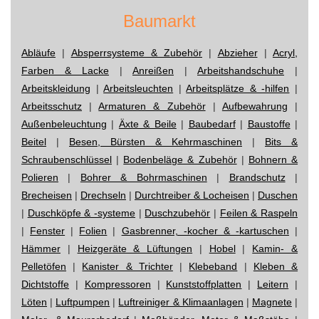
Baumarkt
Abläufe
|
Absperrsysteme & Zubehör
|
Abzieher
|
Acryl,
Farben & Lacke
|
Anreißen
|
Arbeitshandschuhe
|
Arbeitskleidung
|
Arbeitsleuchten
|
Arbeitsplätze & -hilfen
|
Arbeitsschutz
|
Armaturen & Zubehör
|
Aufbewahrung
|
Außenbeleuchtung
|
Äxte & Beile
|
Baubedarf
|
Baustoffe
|
Beitel
|
Besen, Bürsten & Kehrmaschinen
|
Bits &
Schraubenschlüssel
|
Bodenbeläge & Zubehör
|
Bohnern &
Polieren
|
Bohrer & Bohrmaschinen
|
Brandschutz
|
Brecheisen
|
Drechseln
|
Durchtreiber & Locheisen
|
Duschen
|
Duschköpfe & -systeme
|
Duschzubehör
|
Feilen & Raspeln
|
Fenster
|
Folien
|
Gasbrenner, -kocher & -kartuschen
|
Hämmer
|
Heizgeräte & Lüftungen
|
Hobel
|
Kamin- &
Pelletöfen
|
Kanister & Trichter
|
Klebeband
|
Kleben &
Dichtstoffe
|
Kompressoren
|
Kunststoffplatten
|
Leitern
|
Löten
|
Luftpumpen
|
Luftreiniger & Klimaanlagen
|
Magnete
|