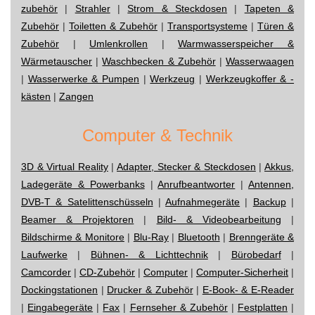
zubehör
|
Strahler
|
Strom & Steckdosen
|
Tapeten &
Zubehör
|
Toiletten & Zubehör
|
Transportsysteme
|
Türen &
Zubehör
|
Umlenkrollen
|
Warmwasserspeicher &
Wärmetauscher
|
Waschbecken & Zubehör
|
Wasserwaagen
|
Wasserwerke & Pumpen
|
Werkzeug
|
Werkzeugkoffer & -
kästen
|
Zangen
Computer & Technik
3D & Virtual Reality
|
Adapter, Stecker & Steckdosen
|
Akkus,
Ladegeräte & Powerbanks
|
Anrufbeantworter
|
Antennen,
DVB-T & Satelittenschüsseln
|
Aufnahmegeräte
|
Backup
|
Beamer & Projektoren
|
Bild- & Videobearbeitung
|
Bildschirme & Monitore
|
Blu-Ray
|
Bluetooth
|
Brenngeräte &
Laufwerke
|
Bühnen- & Lichttechnik
|
Bürobedarf
|
Camcorder
|
CD-Zubehör
|
Computer
|
Computer-Sicherheit
|
Dockingstationen
|
Drucker & Zubehör
|
E-Book- & E-Reader
|
Eingabegeräte
|
Fax
|
Fernseher & Zubehör
|
Festplatten
|