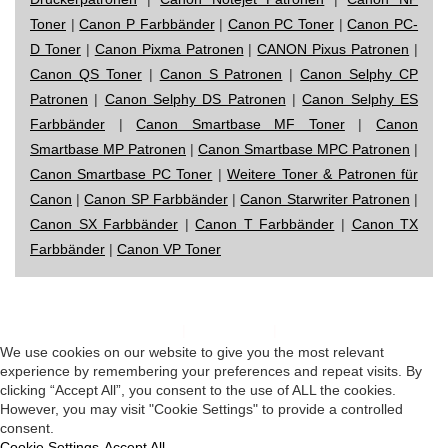
Toner
|
Canon P Farbbänder
|
Canon PC Toner
|
Canon PC-
D Toner
|
Canon Pixma Patronen
|
CANON Pixus Patronen
|
Canon QS Toner
|
Canon S Patronen
|
Canon Selphy CP
Patronen
|
Canon Selphy DS Patronen
|
Canon Selphy ES
Farbbänder
|
Canon Smartbase MF Toner
|
Canon
Smartbase MP Patronen
|
Canon Smartbase MPC Patronen
|
Canon Smartbase PC Toner
|
Weitere Toner & Patronen für
Canon
|
Canon SP Farbbänder
|
Canon Starwriter Patronen
|
Canon SX Farbbänder
|
Canon T Farbbänder
|
Canon TX
Farbbänder
|
Canon VP Toner
Impressum
|
Datenschutz
|
Startseite
We use cookies on our website to give you the most relevant
experience by remembering your preferences and repeat visits. By
clicking “Accept All”, you consent to the use of ALL the cookies.
However, you may visit "Cookie Settings" to provide a controlled
consent.
Cookie Settings
Accept All