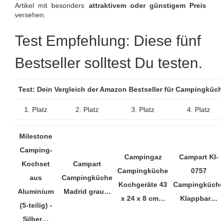
Artikel mit besonders
attraktivem oder günstigem Preis
versehen.
Test Empfehlung: Diese fünf
Bestseller solltest Du testen.
Test: Dein Vergleich der Amazon Bestseller für Campingkü
1. Platz
2. Platz
3. Platz
4. Platz
Milestone
Camping-
Campingaz
Campart KI-
Kochset
Campart
Campingküche
0757
aus
Campingküche
Kochgeräte 43
Campingküch
Aluminium
Madrid grau…
x 24 x 8 cm…
Klappbar…
(5-teilig) -
Silber…