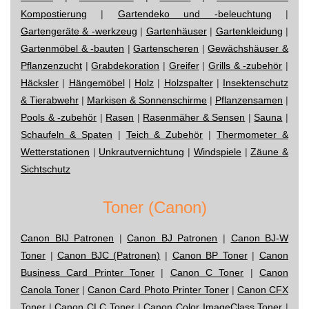
Kompostierung
|
Gartendeko und -beleuchtung
|
Gartengeräte & -werkzeug
|
Gartenhäuser
|
Gartenkleidung
|
Gartenmöbel & -bauten
|
Gartenscheren
|
Gewächshäuser &
Pflanzenzucht
|
Grabdekoration
|
Greifer
|
Grills & -zubehör
|
Häcksler
|
Hängemöbel
|
Holz
|
Holzspalter
|
Insektenschutz
& Tierabwehr
|
Markisen & Sonnenschirme
|
Pflanzensamen
|
Pools & -zubehör
|
Rasen
|
Rasenmäher & Sensen
|
Sauna
|
Schaufeln & Spaten
|
Teich & Zubehör
|
Thermometer &
Wetterstationen
|
Unkrautvernichtung
|
Windspiele
|
Zäune &
Sichtschutz
Toner (Canon)
Canon BIJ Patronen
|
Canon BJ Patronen
|
Canon BJ-W
Toner
|
Canon BJC (Patronen)
|
Canon BP Toner
|
Canon
Business Card Printer Toner
|
Canon C Toner
|
Canon
Canola Toner
|
Canon Card Photo Printer Toner
|
Canon CFX
Toner
|
Canon CLC Toner
|
Canon Color ImageClass Toner
|