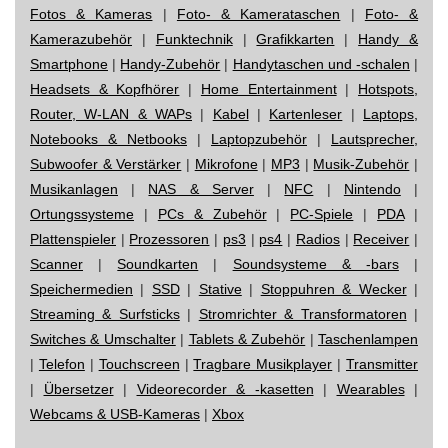
Fotos & Kameras
|
Foto- & Kamerataschen
|
Foto- &
Kamerazubehör
|
Funktechnik
|
Grafikkarten
|
Handy &
Smartphone
|
Handy-Zubehör
|
Handytaschen und -schalen
|
Headsets & Kopfhörer
|
Home Entertainment
|
Hotspots,
Router, W-LAN & WAPs
|
Kabel
|
Kartenleser
|
Laptops,
Notebooks & Netbooks
|
Laptopzubehör
|
Lautsprecher,
Subwoofer & Verstärker
|
Mikrofone
|
MP3
|
Musik-Zubehör
|
Musikanlagen
|
NAS & Server
|
NFC
|
Nintendo
|
Ortungssysteme
|
PCs & Zubehör
|
PC-Spiele
|
PDA
|
Plattenspieler
|
Prozessoren
|
ps3
|
ps4
|
Radios
|
Receiver
|
Scanner
|
Soundkarten
|
Soundsysteme & -bars
|
Speichermedien
|
SSD
|
Stative
|
Stoppuhren & Wecker
|
Streaming & Surfsticks
|
Stromrichter & Transformatoren
|
Switches & Umschalter
|
Tablets & Zubehör
|
Taschenlampen
|
Telefon
|
Touchscreen
|
Tragbare Musikplayer
|
Transmitter
|
Übersetzer
|
Videorecorder & -kasetten
|
Wearables
|
Webcams & USB-Kameras
|
Xbox