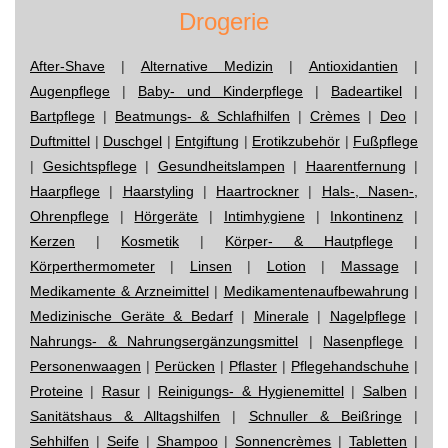
Drogerie
After-Shave
|
Alternative Medizin
|
Antioxidantien
|
Augenpflege
|
Baby- und Kinderpflege
|
Badeartikel
|
Bartpflege
|
Beatmungs- & Schlafhilfen
|
Crèmes
|
Deo
|
Duftmittel
|
Duschgel
|
Entgiftung
|
Erotikzubehör
|
Fußpflege
|
Gesichtspflege
|
Gesundheitslampen
|
Haarentfernung
|
Haarpflege
|
Haarstyling
|
Haartrockner
|
Hals-, Nasen-,
Ohrenpflege
|
Hörgeräte
|
Intimhygiene
|
Inkontinenz
|
Kerzen
|
Kosmetik
|
Körper- & Hautpflege
|
Körperthermometer
|
Linsen
|
Lotion
|
Massage
|
Medikamente & Arzneimittel
|
Medikamentenaufbewahrung
|
Medizinische Geräte & Bedarf
|
Minerale
|
Nagelpflege
|
Nahrungs- & Nahrungsergänzungsmittel
|
Nasenpflege
|
Personenwaagen
|
Perücken
|
Pflaster
|
Pflegehandschuhe
|
Proteine
|
Rasur
|
Reinigungs- & Hygienemittel
|
Salben
|
Sanitätshaus & Alltagshilfen
|
Schnuller & Beißringe
|
Sehhilfen
|
Seife
|
Shampoo
|
Sonnencrèmes
|
Tabletten
|