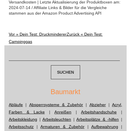
Versandkosten | Letzte Aktualisierung der Produktboxen am:
2024-07-14 / Affiliate Links & Bilder für die Vergleiche
stammen aus der Amazon Product Advertising API
Vor »
Dein Test: Druckminderer
Zurück «
Dein Test:
Post
Campinggas
Suchen
navigation
nach:
Baumarkt
Abläufe
|
Absperrsysteme & Zubehör
|
Abzieher
|
Acryl,
Farben & Lacke
|
Anreißen
|
Arbeitshandschuhe
|
Arbeitskleidung
|
Arbeitsleuchten
|
Arbeitsplätze & -hilfen
|
Arbeitsschutz
|
Armaturen & Zubehör
|
Aufbewahrung
|