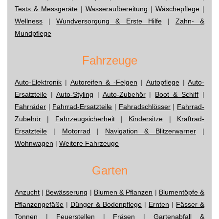
Tests & Messgeräte
|
Wasseraufbereitung
|
Wäschepflege
|
Wellness
|
Wundversorgung & Erste Hilfe
|
Zahn- &
Mundpflege
Fahrzeuge
Auto-Elektronik
|
Autoreifen & -Felgen
|
Autopflege
|
Auto-
Ersatzteile
|
Auto-Styling
|
Auto-Zubehör
|
Boot & Schiff
|
Fahrräder
|
Fahrrad-Ersatzteile
|
Fahradschlösser
|
Fahrrad-
Zubehör
|
Fahrzeugsicherheit
|
Kindersitze
|
Kraftrad-
Ersatzteile
|
Motorrad
|
Navigation & Blitzerwarner
|
Wohnwagen
|
Weitere Fahrzeuge
Garten
Anzucht
|
Bewässerung
|
Blumen & Pflanzen
|
Blumentöpfe &
Pflanzengefäße
|
Dünger & Bodenpflege
|
Ernten
|
Fässer &
Tonnen
|
Feuerstellen
|
Fräsen
|
Gartenabfall &