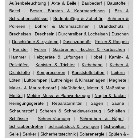
Außenbeleuchtung
|
Äxte & Beile
|
Baubedarf
|
Baustoffe
|
Beitel
|
Besen, Bürsten & Kehrmaschinen
|
Bits &
Schraubenschlüssel
|
Bodenbeläge & Zubehör
|
Bohnern &
Polieren
|
Bohrer & Bohrmaschinen
|
Brandschutz
|
Brecheisen
|
Drechseln
|
Durchtreiber & Locheisen
|
Duschen
|
Duschköpfe & -systeme
|
Duschzubehör
|
Feilen & Raspeln
|
Fenster
|
Folien
|
Gasbrenner, -kocher & -kartuschen
|
Hämmer
|
Heizgeräte & Lüftungen
|
Hobel
|
Kamin- &
Pelletöfen
|
Kanister & Trichter
|
Klebeband
|
Kleben &
Dichtstoffe
|
Kompressoren
|
Kunststoffplatten
|
Leitern
|
Löten
|
Luftpumpen
|
Luftreiniger & Klimaanlagen
|
Magnete
|
Maler- & Maurerbedarf
|
Maßbänder, Meter & Maßstäbe
|
Meißel
|
Melder, Mess- & Planwerkzeuge
|
Nagler & Tacker
|
Reinigungsgeräte
|
Reparaturmittel
|
Sägen
|
Sauna
|
Schaumstoff
|
Scheren & Schneidewerkzeug
|
Schleifen
|
Schlösser
|
Schneeräumung
|
Schrauben & Nägel
|
Schraubendreher
|
Schraubstock & -zwingen
|
Schweißen
|
Seile
|
Senker
|
Sicherheitstechnik
|
Solarenergie
|
Spülen & -