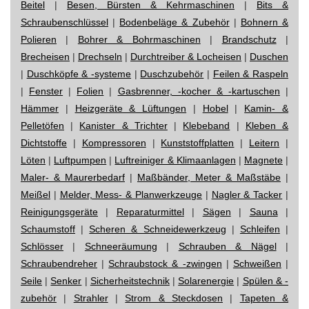
Beitel
|
Besen, Bürsten & Kehrmaschinen
|
Bits &
Schraubenschlüssel
|
Bodenbeläge & Zubehör
|
Bohnern &
Polieren
|
Bohrer & Bohrmaschinen
|
Brandschutz
|
Brecheisen
|
Drechseln
|
Durchtreiber & Locheisen
|
Duschen
|
Duschköpfe & -systeme
|
Duschzubehör
|
Feilen & Raspeln
|
Fenster
|
Folien
|
Gasbrenner, -kocher & -kartuschen
|
Hämmer
|
Heizgeräte & Lüftungen
|
Hobel
|
Kamin- &
Pelletöfen
|
Kanister & Trichter
|
Klebeband
|
Kleben &
Dichtstoffe
|
Kompressoren
|
Kunststoffplatten
|
Leitern
|
Löten
|
Luftpumpen
|
Luftreiniger & Klimaanlagen
|
Magnete
|
Maler- & Maurerbedarf
|
Maßbänder, Meter & Maßstäbe
|
Meißel
|
Melder, Mess- & Planwerkzeuge
|
Nagler & Tacker
|
Reinigungsgeräte
|
Reparaturmittel
|
Sägen
|
Sauna
|
Schaumstoff
|
Scheren & Schneidewerkzeug
|
Schleifen
|
Schlösser
|
Schneeräumung
|
Schrauben & Nägel
|
Schraubendreher
|
Schraubstock & -zwingen
|
Schweißen
|
Seile
|
Senker
|
Sicherheitstechnik
|
Solarenergie
|
Spülen & -
zubehör
|
Strahler
|
Strom & Steckdosen
|
Tapeten &