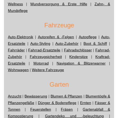
Wellness
|
Wundversorgung & Erste Hilfe
|
Zahn- &
Mundpflege
Fahrzeuge
Auto-Elektronik
|
Autoreifen & -Felgen
|
Autopflege
|
Auto-
Ersatzteile
|
Auto-Styling
|
Auto-Zubehör
|
Boot & Schiff
|
Fahrräder
|
Fahrrad-Ersatzteile
|
Fahradschlösser
|
Fahrrad-
Zubehör
|
Fahrzeugsicherheit
|
Kindersitze
|
Kraftrad-
Ersatzteile
|
Motorrad
|
Navigation & Blitzerwarner
|
Wohnwagen
|
Weitere Fahrzeuge
Garten
Anzucht
|
Bewässerung
|
Blumen & Pflanzen
|
Blumentöpfe &
Pflanzengefäße
|
Dünger & Bodenpflege
|
Ernten
|
Fässer &
Tonnen
|
Feuerstellen
|
Fräsen
|
Gartenabfall &
Kompostierung
|
Gartendeko und -beleuchtung
|