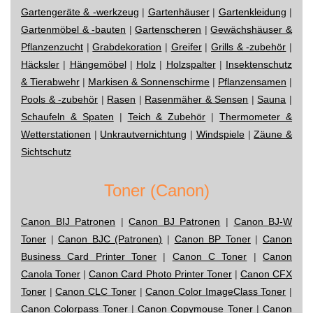
Gartengeräte & -werkzeug
|
Gartenhäuser
|
Gartenkleidung
|
Gartenmöbel & -bauten
|
Gartenscheren
|
Gewächshäuser &
Pflanzenzucht
|
Grabdekoration
|
Greifer
|
Grills & -zubehör
|
Häcksler
|
Hängemöbel
|
Holz
|
Holzspalter
|
Insektenschutz
& Tierabwehr
|
Markisen & Sonnenschirme
|
Pflanzensamen
|
Pools & -zubehör
|
Rasen
|
Rasenmäher & Sensen
|
Sauna
|
Schaufeln & Spaten
|
Teich & Zubehör
|
Thermometer &
Wetterstationen
|
Unkrautvernichtung
|
Windspiele
|
Zäune &
Sichtschutz
Toner (Canon)
Canon BIJ Patronen
|
Canon BJ Patronen
|
Canon BJ-W
Toner
|
Canon BJC (Patronen)
|
Canon BP Toner
|
Canon
Business Card Printer Toner
|
Canon C Toner
|
Canon
Canola Toner
|
Canon Card Photo Printer Toner
|
Canon CFX
Toner
|
Canon CLC Toner
|
Canon Color ImageClass Toner
|
Canon Colorpass Toner
|
Canon Copymouse Toner
|
Canon