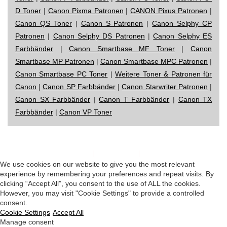
D Toner
|
Canon Pixma Patronen
|
CANON Pixus Patronen
|
Canon QS Toner
|
Canon S Patronen
|
Canon Selphy CP
Patronen
|
Canon Selphy DS Patronen
|
Canon Selphy ES
Farbbänder
|
Canon Smartbase MF Toner
|
Canon
Smartbase MP Patronen
|
Canon Smartbase MPC Patronen
|
Canon Smartbase PC Toner
|
Weitere Toner & Patronen für
Canon
|
Canon SP Farbbänder
|
Canon Starwriter Patronen
|
Canon SX Farbbänder
|
Canon T Farbbänder
|
Canon TX
Farbbänder
|
Canon VP Toner
Impressum
|
Datenschutz
|
Startseite
We use cookies on our website to give you the most relevant
experience by remembering your preferences and repeat visits. By
clicking “Accept All”, you consent to the use of ALL the cookies.
However, you may visit "Cookie Settings" to provide a controlled
consent.
Cookie Settings
Accept All
Manage consent