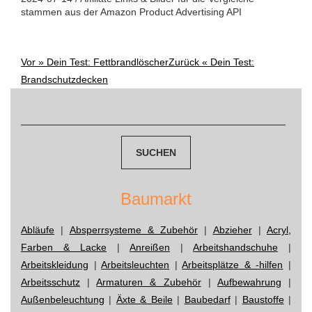
stammen aus der Amazon Product Advertising API
Vor »
Dein Test: Fettbrandlöscher
Zurück «
Dein Test:
Post
Brandschutzdecken
navigation
Suchen
nach:
Baumarkt
Abläufe
|
Absperrsysteme & Zubehör
|
Abzieher
|
Acryl,
Farben & Lacke
|
Anreißen
|
Arbeitshandschuhe
|
Arbeitskleidung
|
Arbeitsleuchten
|
Arbeitsplätze & -hilfen
|
Arbeitsschutz
|
Armaturen & Zubehör
|
Aufbewahrung
|
Außenbeleuchtung
|
Äxte & Beile
|
Baubedarf
|
Baustoffe
|