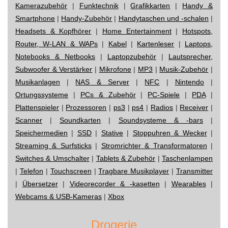
Kamerazubehör
|
Funktechnik
|
Grafikkarten
|
Handy &
Smartphone
|
Handy-Zubehör
|
Handytaschen und -schalen
|
Headsets & Kopfhörer
|
Home Entertainment
|
Hotspots,
Router, W-LAN & WAPs
|
Kabel
|
Kartenleser
|
Laptops,
Notebooks & Netbooks
|
Laptopzubehör
|
Lautsprecher,
Subwoofer & Verstärker
|
Mikrofone
|
MP3
|
Musik-Zubehör
|
Musikanlagen
|
NAS & Server
|
NFC
|
Nintendo
|
Ortungssysteme
|
PCs & Zubehör
|
PC-Spiele
|
PDA
|
Plattenspieler
|
Prozessoren
|
ps3
|
ps4
|
Radios
|
Receiver
|
Scanner
|
Soundkarten
|
Soundsysteme & -bars
|
Speichermedien
|
SSD
|
Stative
|
Stoppuhren & Wecker
|
Streaming & Surfsticks
|
Stromrichter & Transformatoren
|
Switches & Umschalter
|
Tablets & Zubehör
|
Taschenlampen
|
Telefon
|
Touchscreen
|
Tragbare Musikplayer
|
Transmitter
|
Übersetzer
|
Videorecorder & -kasetten
|
Wearables
|
Webcams & USB-Kameras
|
Xbox
Drogerie