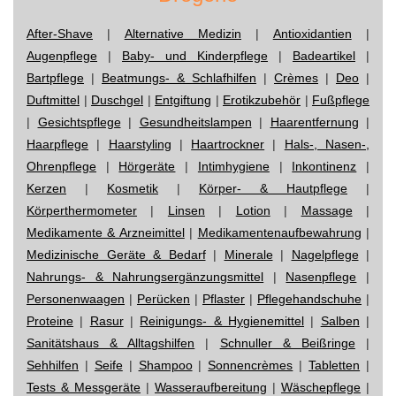
After-Shave
|
Alternative Medizin
|
Antioxidantien
|
Augenpflege
|
Baby- und Kinderpflege
|
Badeartikel
|
Bartpflege
|
Beatmungs- & Schlafhilfen
|
Crèmes
|
Deo
|
Duftmittel
|
Duschgel
|
Entgiftung
|
Erotikzubehör
|
Fußpflege
|
Gesichtspflege
|
Gesundheitslampen
|
Haarentfernung
|
Haarpflege
|
Haarstyling
|
Haartrockner
|
Hals-, Nasen-,
Ohrenpflege
|
Hörgeräte
|
Intimhygiene
|
Inkontinenz
|
Kerzen
|
Kosmetik
|
Körper- & Hautpflege
|
Körperthermometer
|
Linsen
|
Lotion
|
Massage
|
Medikamente & Arzneimittel
|
Medikamentenaufbewahrung
|
Medizinische Geräte & Bedarf
|
Minerale
|
Nagelpflege
|
Nahrungs- & Nahrungsergänzungsmittel
|
Nasenpflege
|
Personenwaagen
|
Perücken
|
Pflaster
|
Pflegehandschuhe
|
Proteine
|
Rasur
|
Reinigungs- & Hygienemittel
|
Salben
|
Sanitätshaus & Alltagshilfen
|
Schnuller & Beißringe
|
Sehhilfen
|
Seife
|
Shampoo
|
Sonnencrèmes
|
Tabletten
|
Tests & Messgeräte
|
Wasseraufbereitung
|
Wäschepflege
|