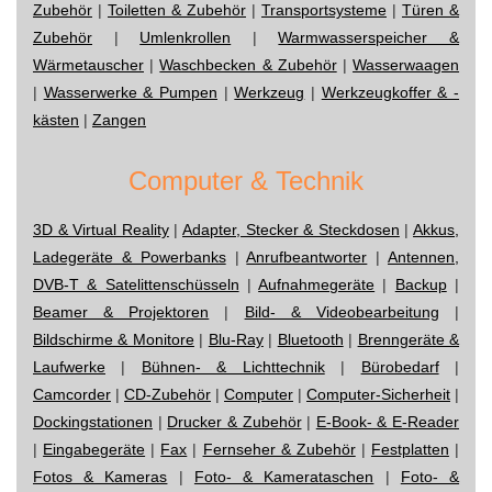
Zubehör
|
Toiletten & Zubehör
|
Transportsysteme
|
Türen &
Zubehör
|
Umlenkrollen
|
Warmwasserspeicher &
Wärmetauscher
|
Waschbecken & Zubehör
|
Wasserwaagen
|
Wasserwerke & Pumpen
|
Werkzeug
|
Werkzeugkoffer & -
kästen
|
Zangen
Computer & Technik
3D & Virtual Reality
|
Adapter, Stecker & Steckdosen
|
Akkus,
Ladegeräte & Powerbanks
|
Anrufbeantworter
|
Antennen,
DVB-T & Satelittenschüsseln
|
Aufnahmegeräte
|
Backup
|
Beamer & Projektoren
|
Bild- & Videobearbeitung
|
Bildschirme & Monitore
|
Blu-Ray
|
Bluetooth
|
Brenngeräte &
Laufwerke
|
Bühnen- & Lichttechnik
|
Bürobedarf
|
Camcorder
|
CD-Zubehör
|
Computer
|
Computer-Sicherheit
|
Dockingstationen
|
Drucker & Zubehör
|
E-Book- & E-Reader
|
Eingabegeräte
|
Fax
|
Fernseher & Zubehör
|
Festplatten
|
Fotos & Kameras
|
Foto- & Kamerataschen
|
Foto- &