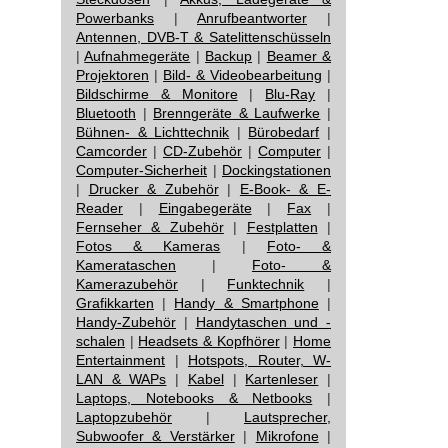
Powerbanks
|
Anrufbeantworter
|
Antennen, DVB-T & Satelittenschüsseln
|
Aufnahmegeräte
|
Backup
|
Beamer &
Projektoren
|
Bild- & Videobearbeitung
|
Bildschirme & Monitore
|
Blu-Ray
|
Bluetooth
|
Brenngeräte & Laufwerke
|
Bühnen- & Lichttechnik
|
Bürobedarf
|
Camcorder
|
CD-Zubehör
|
Computer
|
Computer-Sicherheit
|
Dockingstationen
|
Drucker & Zubehör
|
E-Book- & E-
Reader
|
Eingabegeräte
|
Fax
|
Fernseher & Zubehör
|
Festplatten
|
Fotos & Kameras
|
Foto- &
Kamerataschen
|
Foto- &
Kamerazubehör
|
Funktechnik
|
Grafikkarten
|
Handy & Smartphone
|
Handy-Zubehör
|
Handytaschen und -
schalen
|
Headsets & Kopfhörer
|
Home
Entertainment
|
Hotspots, Router, W-
LAN & WAPs
|
Kabel
|
Kartenleser
|
Laptops, Notebooks & Netbooks
|
Laptopzubehör
|
Lautsprecher,
Subwoofer & Verstärker
|
Mikrofone
|