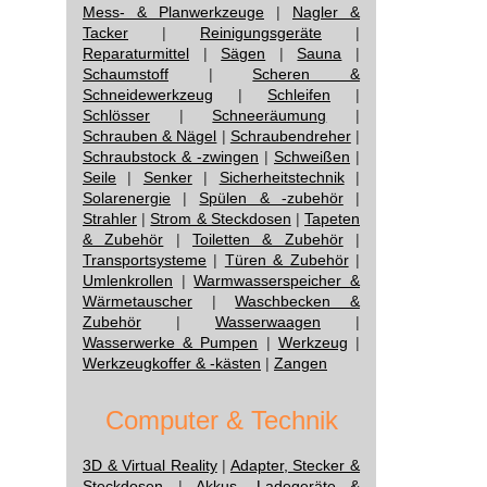
Mess- & Planwerkzeuge
|
Nagler &
Tacker
|
Reinigungsgeräte
|
Reparaturmittel
|
Sägen
|
Sauna
|
Schaumstoff
|
Scheren &
Schneidewerkzeug
|
Schleifen
|
Schlösser
|
Schneeräumung
|
Schrauben & Nägel
|
Schraubendreher
|
Schraubstock & -zwingen
|
Schweißen
|
Seile
|
Senker
|
Sicherheitstechnik
|
Solarenergie
|
Spülen & -zubehör
|
Strahler
|
Strom & Steckdosen
|
Tapeten
& Zubehör
|
Toiletten & Zubehör
|
Transportsysteme
|
Türen & Zubehör
|
Umlenkrollen
|
Warmwasserspeicher &
Wärmetauscher
|
Waschbecken &
Zubehör
|
Wasserwaagen
|
Wasserwerke & Pumpen
|
Werkzeug
|
Werkzeugkoffer & -kästen
|
Zangen
Computer & Technik
3D & Virtual Reality
|
Adapter, Stecker &
Steckdosen
|
Akkus, Ladegeräte &