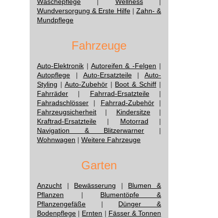
Wäschepflege
|
Wellness
|
Wundversorgung & Erste Hilfe
|
Zahn- &
Mundpflege
Fahrzeuge
Auto-Elektronik
|
Autoreifen & -Felgen
|
Autopflege
|
Auto-Ersatzteile
|
Auto-
Styling
|
Auto-Zubehör
|
Boot & Schiff
|
Fahrräder
|
Fahrrad-Ersatzteile
|
Fahradschlösser
|
Fahrrad-Zubehör
|
Fahrzeugsicherheit
|
Kindersitze
|
Kraftrad-Ersatzteile
|
Motorrad
|
Navigation & Blitzerwarner
|
Wohnwagen
|
Weitere Fahrzeuge
Garten
Anzucht
|
Bewässerung
|
Blumen &
Pflanzen
|
Blumentöpfe &
Pflanzengefäße
|
Dünger &
Bodenpflege
|
Ernten
|
Fässer & Tonnen