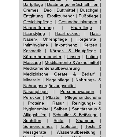
Bartpflege
|
Beatmungs- & Schlafhilfen
|
Crèmes
|
Deo
|
Duftmittel
|
Duschgel
|
Entgiftung
|
Erotikzubehör
|
Fußpflege
|
Gesichtspflege
|
Gesundheitslampen
|
Haarentfernung
|
Haarpflege
|
Haarstyling
|
Haartrockner
|
Hals-,
Nasen-, Ohrenpflege
|
Hörgeräte
|
Intimhygiene
|
Inkontinenz
|
Kerzen
|
Kosmetik
|
Körper- & Hautpflege
|
Körperthermometer
|
Linsen
|
Lotion
|
Massage
|
Medikamente & Arzneimittel
|
Medikamentenaufbewahrung
|
Medizinische Geräte & Bedarf
|
Minerale
|
Nagelpflege
|
Nahrungs- &
Nahrungsergänzungsmittel
|
Nasenpflege
|
Personenwaagen
|
Perücken
|
Pflaster
|
Pflegehandschuhe
|
Proteine
|
Rasur
|
Reinigungs- &
Hygienemittel
|
Salben
|
Sanitätshaus &
Alltagshilfen
|
Schnuller & Beißringe
|
Sehhilfen
|
Seife
|
Shampoo
|
Sonnencrèmes
|
Tabletten
|
Tests &
Messgeräte
|
Wasseraufbereitung
|