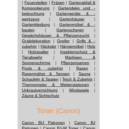
|
Feuerstellen
|
Fräsen
|
Gartenabfall &
Kompostierung
|
Gartendeko und -
beleuchtung
|
Gartengeräte & -
werkzeug
|
Gartenhäuser
|
Gartenkleidung
|
Gartenmöbel & -
bauten
|
Gartenscheren
|
Gewächshäuser & Pflanzenzucht
|
Grabdekoration
|
Greifer
|
Grills & -
zubehör
|
Häcksler
|
Hängemöbel
|
Holz
|
Holzspalter
|
Insektenschutz &
Tierabwehr
|
Markisen &
Sonnenschirme
|
Pflanzensamen
|
Pools & -zubehör
|
Rasen
|
Rasenmäher & Sensen
|
Sauna
|
Schaufeln & Spaten
|
Teich & Zubehör
|
Thermometer & Wetterstationen
|
Unkrautvernichtung
|
Windspiele
|
Zäune & Sichtschutz
Toner (Canon)
Canon BIJ Patronen
|
Canon BJ
Patronen
|
Canon BJ-W Toner
|
Canon