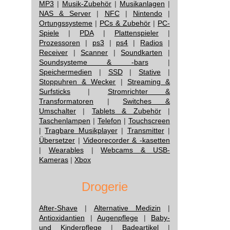
MP3
|
Musik-Zubehör
|
Musikanlagen
|
NAS & Server
|
NFC
|
Nintendo
|
Ortungssysteme
|
PCs & Zubehör
|
PC-
Spiele
|
PDA
|
Plattenspieler
|
Prozessoren
|
ps3
|
ps4
|
Radios
|
Receiver
|
Scanner
|
Soundkarten
|
Soundsysteme & -bars
|
Speichermedien
|
SSD
|
Stative
|
Stoppuhren & Wecker
|
Streaming &
Surfsticks
|
Stromrichter &
Transformatoren
|
Switches &
Umschalter
|
Tablets & Zubehör
|
Taschenlampen
|
Telefon
|
Touchscreen
|
Tragbare Musikplayer
|
Transmitter
|
Übersetzer
|
Videorecorder & -kasetten
|
Wearables
|
Webcams & USB-
Kameras
|
Xbox
Drogerie
After-Shave
|
Alternative Medizin
|
Antioxidantien
|
Augenpflege
|
Baby-
und Kinderpflege
|
Badeartikel
|