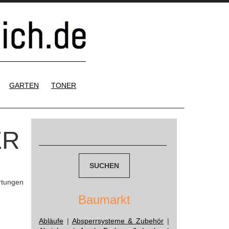
GARTEN
TONER
Suchen
ER
nach:
rtungen
Baumarkt
Abläufe
|
Absperrsysteme & Zubehör
|