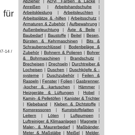
Abzieher
|
Acryl, Farben & Lacke
|
Anreißen
|
Arbeitshandschuhe
|
für
Arbeitskleidung
|
Arbeitsleuchten
|
Arbeitsplätze & -hilfen
|
Arbeitsschutz
|
Armaturen & Zubehör
|
Aufbewahrung
|
Außenbeleuchtung
|
Äxte & Beile
|
Baubedarf
|
Baustoffe
|
Beitel
|
Besen,
Bürsten & Kehrmaschinen
|
Bits &
Schraubenschlüssel
|
Bodenbeläge &
07-14 /
Zubehör
|
Bohnern & Polieren
|
Bohrer
& Bohrmaschinen
|
Brandschutz
|
Brecheisen
|
Drechseln
|
Durchtreiber &
Locheisen
|
Duschen
|
Duschköpfe & -
systeme
|
Duschzubehör
|
Feilen &
Raspeln
|
Fenster
|
Folien
|
Gasbrenner,
-kocher & -kartuschen
|
Hämmer
|
Heizgeräte & Lüftungen
|
Hobel
|
Kamin- & Pelletöfen
|
Kanister & Trichter
|
Klebeband
|
Kleben & Dichtstoffe
|
Kompressoren
|
Kunststoffplatten
|
Leitern
|
Löten
|
Luftpumpen
|
Luftreiniger & Klimaanlagen
|
Magnete
|
Maler- & Maurerbedarf
|
Maßbänder,
Meter & Maßstäbe
|
Meißel
|
Melder,