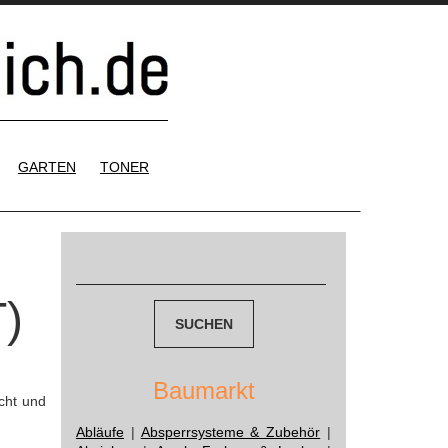
GARTEN
TONER
Suchen
nach:
)
Baumarkt
cht und
Abläufe
|
Absperrsysteme & Zubehör
|