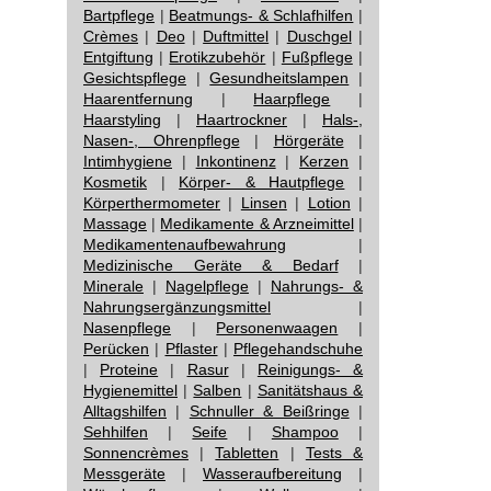
Bartpflege
|
Beatmungs- & Schlafhilfen
|
Crèmes
|
Deo
|
Duftmittel
|
Duschgel
|
Entgiftung
|
Erotikzubehör
|
Fußpflege
|
Gesichtspflege
|
Gesundheitslampen
|
Haarentfernung
|
Haarpflege
|
Haarstyling
|
Haartrockner
|
Hals-,
Nasen-, Ohrenpflege
|
Hörgeräte
|
Intimhygiene
|
Inkontinenz
|
Kerzen
|
Kosmetik
|
Körper- & Hautpflege
|
Körperthermometer
|
Linsen
|
Lotion
|
Massage
|
Medikamente & Arzneimittel
|
Medikamentenaufbewahrung
|
Medizinische Geräte & Bedarf
|
Minerale
|
Nagelpflege
|
Nahrungs- &
Nahrungsergänzungsmittel
|
Nasenpflege
|
Personenwaagen
|
Perücken
|
Pflaster
|
Pflegehandschuhe
|
Proteine
|
Rasur
|
Reinigungs- &
Hygienemittel
|
Salben
|
Sanitätshaus &
Alltagshilfen
|
Schnuller & Beißringe
|
Sehhilfen
|
Seife
|
Shampoo
|
Sonnencrèmes
|
Tabletten
|
Tests &
Messgeräte
|
Wasseraufbereitung
|