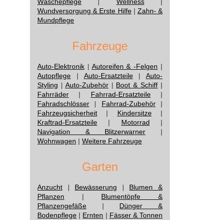
Wäschepflege
|
Wellness
|
Wundversorgung & Erste Hilfe
|
Zahn- &
Mundpflege
Fahrzeuge
Auto-Elektronik
|
Autoreifen & -Felgen
|
Autopflege
|
Auto-Ersatzteile
|
Auto-
Styling
|
Auto-Zubehör
|
Boot & Schiff
|
Fahrräder
|
Fahrrad-Ersatzteile
|
Fahradschlösser
|
Fahrrad-Zubehör
|
Fahrzeugsicherheit
|
Kindersitze
|
Kraftrad-Ersatzteile
|
Motorrad
|
Navigation & Blitzerwarner
|
Wohnwagen
|
Weitere Fahrzeuge
Garten
Anzucht
|
Bewässerung
|
Blumen &
Pflanzen
|
Blumentöpfe &
Pflanzengefäße
|
Dünger &
Bodenpflege
|
Ernten
|
Fässer & Tonnen