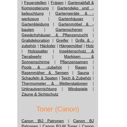
|
Feuerstellen
|
Fräsen
|
Gartenabfall &
Kompostierung
|
Gartendeko und -
beleuchtung
|
Gartengeräte & -
werkzeug
|
Gartenhäuser
|
Gartenkleidung
|
Gartenmöbel & -
bauten
|
Gartenscheren
|
Gewächshäuser & Pflanzenzucht
|
Grabdekoration
|
Greifer
|
Grills & -
zubehör
|
Häcksler
|
Hängemöbel
|
Holz
|
Holzspalter
|
Insektenschutz &
Tierabwehr
|
Markisen &
Sonnenschirme
|
Pflanzensamen
|
Pools & -zubehör
|
Rasen
|
Rasenmäher & Sensen
|
Sauna
|
Schaufeln & Spaten
|
Teich & Zubehör
|
Thermometer & Wetterstationen
|
Unkrautvernichtung
|
Windspiele
|
Zäune & Sichtschutz
Toner (Canon)
Canon BIJ Patronen
|
Canon BJ
Patronen
|
Canon BJ-W Toner
|
Canon