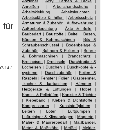
Abzieher
|
Acryl, Farben & Lacke
|
Anreißen
|
Arbeitshandschuhe
|
Arbeitskleidung
|
Arbeitsleuchten
|
Arbeitsplätze & -hilfen
|
Arbeitsschutz
|
Armaturen & Zubehör
|
Aufbewahrung
|
für
Außenbeleuchtung
|
Äxte & Beile
|
Baubedarf
|
Baustoffe
|
Beitel
|
Besen,
Bürsten & Kehrmaschinen
|
Bits &
Schraubenschlüssel
|
Bodenbeläge &
Zubehör
|
Bohnern & Polieren
|
Bohrer
& Bohrmaschinen
|
Brandschutz
|
Brecheisen
|
Drechseln
|
Durchtreiber &
Locheisen
|
Duschen
|
Duschköpfe & -
07-14 /
systeme
|
Duschzubehör
|
Feilen &
Raspeln
|
Fenster
|
Folien
|
Gasbrenner,
-kocher & -kartuschen
|
Hämmer
|
Heizgeräte & Lüftungen
|
Hobel
|
Kamin- & Pelletöfen
|
Kanister & Trichter
|
Klebeband
|
Kleben & Dichtstoffe
|
Kompressoren
|
Kunststoffplatten
|
Leitern
|
Löten
|
Luftpumpen
|
Luftreiniger & Klimaanlagen
|
Magnete
|
Maler- & Maurerbedarf
|
Maßbänder,
Meter & Maßstäbe
|
Meißel
|
Melder,