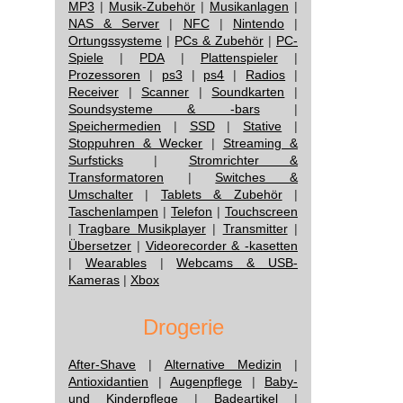
MP3
|
Musik-Zubehör
|
Musikanlagen
|
NAS & Server
|
NFC
|
Nintendo
|
Ortungssysteme
|
PCs & Zubehör
|
PC-
Spiele
|
PDA
|
Plattenspieler
|
Prozessoren
|
ps3
|
ps4
|
Radios
|
Receiver
|
Scanner
|
Soundkarten
|
Soundsysteme & -bars
|
Speichermedien
|
SSD
|
Stative
|
Stoppuhren & Wecker
|
Streaming &
Surfsticks
|
Stromrichter &
Transformatoren
|
Switches &
Umschalter
|
Tablets & Zubehör
|
Taschenlampen
|
Telefon
|
Touchscreen
|
Tragbare Musikplayer
|
Transmitter
|
Übersetzer
|
Videorecorder & -kasetten
|
Wearables
|
Webcams & USB-
Kameras
|
Xbox
Drogerie
After-Shave
|
Alternative Medizin
|
Antioxidantien
|
Augenpflege
|
Baby-
und Kinderpflege
|
Badeartikel
|