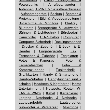
Powerbanks
|
Anrufbeantworter
|
Antennen, DVB-T & Satelittenschüsseln
|
Aufnahmegeräte
|
Backup
|
Beamer &
Projektoren
|
Bild- & Videobearbeitung
|
Bildschirme & Monitore
|
Blu-Ray
|
Bluetooth
|
Brenngeräte & Laufwerke
|
Bühnen- & Lichttechnik
|
Bürobedarf
|
Camcorder
|
CD-Zubehör
|
Computer
|
Computer-Sicherheit
|
Dockingstationen
|
Drucker & Zubehör
|
E-Book- & E-
Reader
|
Eingabegeräte
|
Fax
|
Fernseher & Zubehör
|
Festplatten
|
Fotos & Kameras
|
Foto- &
Kamerataschen
|
Foto- &
Kamerazubehör
|
Funktechnik
|
Grafikkarten
|
Handy & Smartphone
|
Handy-Zubehör
|
Handytaschen und -
schalen
|
Headsets & Kopfhörer
|
Home
Entertainment
|
Hotspots, Router, W-
LAN & WAPs
|
Kabel
|
Kartenleser
|
Laptops, Notebooks & Netbooks
|
Laptopzubehör
|
Lautsprecher,
Subwoofer & Verstärker
|
Mikrofone
|