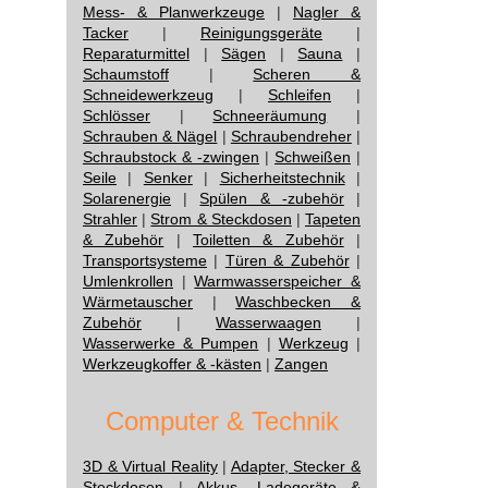
Mess- & Planwerkzeuge
|
Nagler &
Tacker
|
Reinigungsgeräte
|
Reparaturmittel
|
Sägen
|
Sauna
|
Schaumstoff
|
Scheren &
Schneidewerkzeug
|
Schleifen
|
Schlösser
|
Schneeräumung
|
Schrauben & Nägel
|
Schraubendreher
|
Schraubstock & -zwingen
|
Schweißen
|
Seile
|
Senker
|
Sicherheitstechnik
|
Solarenergie
|
Spülen & -zubehör
|
Strahler
|
Strom & Steckdosen
|
Tapeten
& Zubehör
|
Toiletten & Zubehör
|
Transportsysteme
|
Türen & Zubehör
|
Umlenkrollen
|
Warmwasserspeicher &
Wärmetauscher
|
Waschbecken &
Zubehör
|
Wasserwaagen
|
Wasserwerke & Pumpen
|
Werkzeug
|
Werkzeugkoffer & -kästen
|
Zangen
Computer & Technik
3D & Virtual Reality
|
Adapter, Stecker &
Steckdosen
|
Akkus, Ladegeräte &