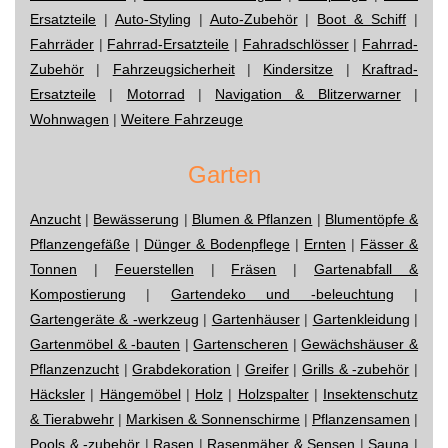
Ersatzteile
|
Auto-Styling
|
Auto-Zubehör
|
Boot & Schiff
|
Fahrräder
|
Fahrrad-Ersatzteile
|
Fahradschlösser
|
Fahrrad-
Zubehör
|
Fahrzeugsicherheit
|
Kindersitze
|
Kraftrad-
Ersatzteile
|
Motorrad
|
Navigation & Blitzerwarner
|
Wohnwagen
|
Weitere Fahrzeuge
Garten
Anzucht
|
Bewässerung
|
Blumen & Pflanzen
|
Blumentöpfe &
Pflanzengefäße
|
Dünger & Bodenpflege
|
Ernten
|
Fässer &
Tonnen
|
Feuerstellen
|
Fräsen
|
Gartenabfall &
Kompostierung
|
Gartendeko und -beleuchtung
|
Gartengeräte & -werkzeug
|
Gartenhäuser
|
Gartenkleidung
|
Gartenmöbel & -bauten
|
Gartenscheren
|
Gewächshäuser &
Pflanzenzucht
|
Grabdekoration
|
Greifer
|
Grills & -zubehör
|
Häcksler
|
Hängemöbel
|
Holz
|
Holzspalter
|
Insektenschutz
& Tierabwehr
|
Markisen & Sonnenschirme
|
Pflanzensamen
|
Pools & -zubehör
|
Rasen
|
Rasenmäher & Sensen
|
Sauna
|