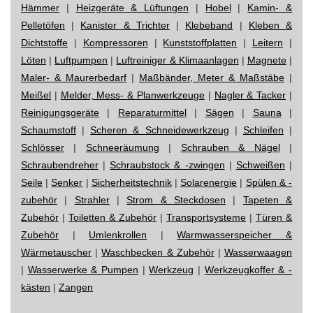
Hämmer
|
Heizgeräte & Lüftungen
|
Hobel
|
Kamin- &
Pelletöfen
|
Kanister & Trichter
|
Klebeband
|
Kleben &
Dichtstoffe
|
Kompressoren
|
Kunststoffplatten
|
Leitern
|
Löten
|
Luftpumpen
|
Luftreiniger & Klimaanlagen
|
Magnete
|
Maler- & Maurerbedarf
|
Maßbänder, Meter & Maßstäbe
|
Meißel
|
Melder, Mess- & Planwerkzeuge
|
Nagler & Tacker
|
Reinigungsgeräte
|
Reparaturmittel
|
Sägen
|
Sauna
|
Schaumstoff
|
Scheren & Schneidewerkzeug
|
Schleifen
|
Schlösser
|
Schneeräumung
|
Schrauben & Nägel
|
Schraubendreher
|
Schraubstock & -zwingen
|
Schweißen
|
Seile
|
Senker
|
Sicherheitstechnik
|
Solarenergie
|
Spülen & -
zubehör
|
Strahler
|
Strom & Steckdosen
|
Tapeten &
Zubehör
|
Toiletten & Zubehör
|
Transportsysteme
|
Türen &
Zubehör
|
Umlenkrollen
|
Warmwasserspeicher &
Wärmetauscher
|
Waschbecken & Zubehör
|
Wasserwaagen
|
Wasserwerke & Pumpen
|
Werkzeug
|
Werkzeugkoffer & -
kästen
|
Zangen