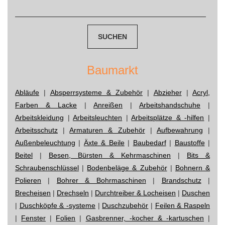
Suchen
navigation
nach:
Baumarkt
Abläufe
|
Absperrsysteme & Zubehör
|
Abzieher
|
Acryl,
Farben & Lacke
|
Anreißen
|
Arbeitshandschuhe
|
Arbeitskleidung
|
Arbeitsleuchten
|
Arbeitsplätze & -hilfen
|
Arbeitsschutz
|
Armaturen & Zubehör
|
Aufbewahrung
|
Außenbeleuchtung
|
Äxte & Beile
|
Baubedarf
|
Baustoffe
|
Beitel
|
Besen, Bürsten & Kehrmaschinen
|
Bits &
Schraubenschlüssel
|
Bodenbeläge & Zubehör
|
Bohnern &
Polieren
|
Bohrer & Bohrmaschinen
|
Brandschutz
|
Brecheisen
|
Drechseln
|
Durchtreiber & Locheisen
|
Duschen
|
Duschköpfe & -systeme
|
Duschzubehör
|
Feilen & Raspeln
|
Fenster
|
Folien
|
Gasbrenner, -kocher & -kartuschen
|