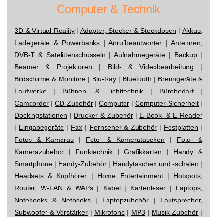
Computer & Technik
3D & Virtual Reality
|
Adapter, Stecker & Steckdosen
|
Akkus,
Ladegeräte & Powerbanks
|
Anrufbeantworter
|
Antennen,
DVB-T & Satelittenschüsseln
|
Aufnahmegeräte
|
Backup
|
Beamer & Projektoren
|
Bild- & Videobearbeitung
|
Bildschirme & Monitore
|
Blu-Ray
|
Bluetooth
|
Brenngeräte &
Laufwerke
|
Bühnen- & Lichttechnik
|
Bürobedarf
|
Camcorder
|
CD-Zubehör
|
Computer
|
Computer-Sicherheit
|
Dockingstationen
|
Drucker & Zubehör
|
E-Book- & E-Reader
|
Eingabegeräte
|
Fax
|
Fernseher & Zubehör
|
Festplatten
|
Fotos & Kameras
|
Foto- & Kamerataschen
|
Foto- &
Kamerazubehör
|
Funktechnik
|
Grafikkarten
|
Handy &
Smartphone
|
Handy-Zubehör
|
Handytaschen und -schalen
|
Headsets & Kopfhörer
|
Home Entertainment
|
Hotspots,
Router, W-LAN & WAPs
|
Kabel
|
Kartenleser
|
Laptops,
Notebooks & Netbooks
|
Laptopzubehör
|
Lautsprecher,
Subwoofer & Verstärker
|
Mikrofone
|
MP3
|
Musik-Zubehör
|