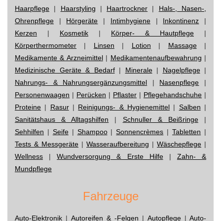
Haarpflege
|
Haarstyling
|
Haartrockner
|
Hals-, Nasen-,
Ohrenpflege
|
Hörgeräte
|
Intimhygiene
|
Inkontinenz
|
Kerzen
|
Kosmetik
|
Körper- & Hautpflege
|
Körperthermometer
|
Linsen
|
Lotion
|
Massage
|
Medikamente & Arzneimittel
|
Medikamentenaufbewahrung
|
Medizinische Geräte & Bedarf
|
Minerale
|
Nagelpflege
|
Nahrungs- & Nahrungsergänzungsmittel
|
Nasenpflege
|
Personenwaagen
|
Perücken
|
Pflaster
|
Pflegehandschuhe
|
Proteine
|
Rasur
|
Reinigungs- & Hygienemittel
|
Salben
|
Sanitätshaus & Alltagshilfen
|
Schnuller & Beißringe
|
Sehhilfen
|
Seife
|
Shampoo
|
Sonnencrèmes
|
Tabletten
|
Tests & Messgeräte
|
Wasseraufbereitung
|
Wäschepflege
|
Wellness
|
Wundversorgung & Erste Hilfe
|
Zahn- &
Mundpflege
Fahrzeuge
Auto-Elektronik
|
Autoreifen & -Felgen
|
Autopflege
|
Auto-