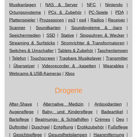
Musikanlagen
|
NAS & Server
|
NFC
|
Nintendo
|
Ortungssysteme
|
PCs & Zubehör
|
PC-Spiele
|
PDA
|
Plattenspieler
|
Prozessoren
|
ps3
|
ps4
|
Radios
|
Receiver
|
Scanner
|
Soundkarten
|
Soundsysteme & -bars
|
Speichermedien
|
SSD
|
Stative
|
Stoppuhren & Wecker
|
Streaming & Surfsticks
|
Stromrichter & Transformatoren
|
Switches & Umschalter
|
Tablets & Zubehör
|
Taschenlampen
|
Telefon
|
Touchscreen
|
Tragbare Musikplayer
|
Transmitter
|
Übersetzer
|
Videorecorder & -kasetten
|
Wearables
|
Webcams & USB-Kameras
|
Xbox
Drogerie
After-Shave
|
Alternative Medizin
|
Antioxidantien
|
Augenpflege
|
Baby- und Kinderpflege
|
Badeartikel
|
Bartpflege
|
Beatmungs- & Schlafhilfen
|
Crèmes
|
Deo
|
Duftmittel
|
Duschgel
|
Entgiftung
|
Erotikzubehör
|
Fußpflege
|
Gesichtspflege
|
Gesundheitslampen
|
Haarentfernung
|