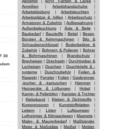
Abzieher
|
Acryl, Farben & Lacke
|
Anreißen
|
Arbeitshandschuhe
|
Arbeitskleidung
|
Arbeitsleuchten
|
Arbeitsplätze & -hilfen
|
Arbeitsschutz
|
Armaturen & Zubehör
|
Aufbewahrung
|
Außenbeleuchtung
|
Äxte & Beile
|
Baubedarf
|
Baustoffe
|
Beitel
|
Besen,
Bürsten & Kehrmaschinen
|
Bits &
Schraubenschlüssel
|
Bodenbeläge &
Zubehör
|
Bohnern & Polieren
|
Bohrer
& Bohrmaschinen
|
Brandschutz
|
F 30
Brecheisen
|
Drechseln
|
Durchtreiber &
endem
Locheisen
|
Duschen
|
Duschköpfe & -
systeme
|
Duschzubehör
|
Feilen &
Raspeln
|
Fenster
|
Folien
|
Gasbrenner,
-kocher & -kartuschen
|
Hämmer
|
Heizgeräte & Lüftungen
|
Hobel
|
Kamin- & Pelletöfen
|
Kanister & Trichter
|
Klebeband
|
Kleben & Dichtstoffe
|
Kompressoren
|
Kunststoffplatten
|
Leitern
|
Löten
|
Luftpumpen
|
Luftreiniger & Klimaanlagen
|
Magnete
|
Maler- & Maurerbedarf
|
Maßbänder,
Meter & Maßstäbe
|
Meißel
|
Melder,