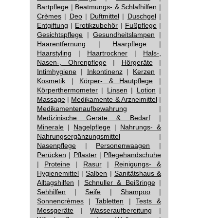
Bartpflege
|
Beatmungs- & Schlafhilfen
|
Crèmes
|
Deo
|
Duftmittel
|
Duschgel
|
Entgiftung
|
Erotikzubehör
|
Fußpflege
|
Gesichtspflege
|
Gesundheitslampen
|
Haarentfernung
|
Haarpflege
|
Haarstyling
|
Haartrockner
|
Hals-,
Nasen-, Ohrenpflege
|
Hörgeräte
|
Intimhygiene
|
Inkontinenz
|
Kerzen
|
Kosmetik
|
Körper- & Hautpflege
|
Körperthermometer
|
Linsen
|
Lotion
|
Massage
|
Medikamente & Arzneimittel
|
Medikamentenaufbewahrung
|
Medizinische Geräte & Bedarf
|
Minerale
|
Nagelpflege
|
Nahrungs- &
Nahrungsergänzungsmittel
|
Nasenpflege
|
Personenwaagen
|
Perücken
|
Pflaster
|
Pflegehandschuhe
|
Proteine
|
Rasur
|
Reinigungs- &
Hygienemittel
|
Salben
|
Sanitätshaus &
Alltagshilfen
|
Schnuller & Beißringe
|
Sehhilfen
|
Seife
|
Shampoo
|
Sonnencrèmes
|
Tabletten
|
Tests &
Messgeräte
|
Wasseraufbereitung
|