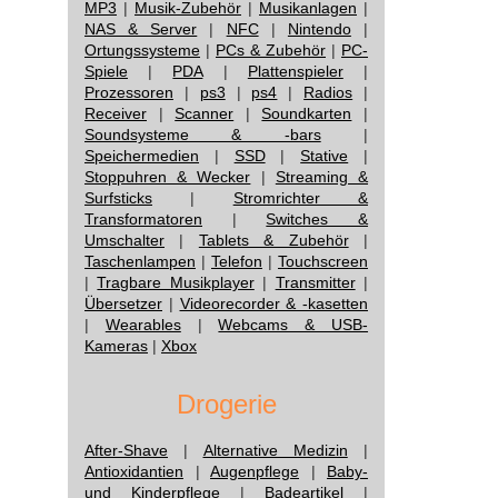
MP3
|
Musik-Zubehör
|
Musikanlagen
|
NAS & Server
|
NFC
|
Nintendo
|
Ortungssysteme
|
PCs & Zubehör
|
PC-
Spiele
|
PDA
|
Plattenspieler
|
Prozessoren
|
ps3
|
ps4
|
Radios
|
Receiver
|
Scanner
|
Soundkarten
|
Soundsysteme & -bars
|
Speichermedien
|
SSD
|
Stative
|
Stoppuhren & Wecker
|
Streaming &
Surfsticks
|
Stromrichter &
Transformatoren
|
Switches &
Umschalter
|
Tablets & Zubehör
|
Taschenlampen
|
Telefon
|
Touchscreen
|
Tragbare Musikplayer
|
Transmitter
|
Übersetzer
|
Videorecorder & -kasetten
|
Wearables
|
Webcams & USB-
Kameras
|
Xbox
Drogerie
After-Shave
|
Alternative Medizin
|
Antioxidantien
|
Augenpflege
|
Baby-
und Kinderpflege
|
Badeartikel
|