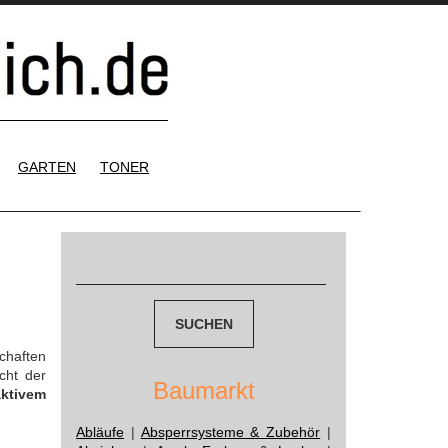
GARTEN
TONER
Suchen
nach:
chaften
cht der
Baumarkt
aktivem
Abläufe
|
Absperrsysteme & Zubehör
|