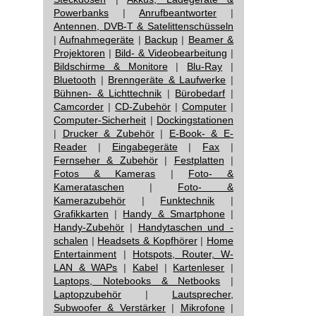
Powerbanks
|
Anrufbeantworter
|
Antennen, DVB-T & Satelittenschüsseln
|
Aufnahmegeräte
|
Backup
|
Beamer &
Projektoren
|
Bild- & Videobearbeitung
|
Bildschirme & Monitore
|
Blu-Ray
|
Bluetooth
|
Brenngeräte & Laufwerke
|
Bühnen- & Lichttechnik
|
Bürobedarf
|
Camcorder
|
CD-Zubehör
|
Computer
|
Computer-Sicherheit
|
Dockingstationen
|
Drucker & Zubehör
|
E-Book- & E-
Reader
|
Eingabegeräte
|
Fax
|
Fernseher & Zubehör
|
Festplatten
|
Fotos & Kameras
|
Foto- &
Kamerataschen
|
Foto- &
Kamerazubehör
|
Funktechnik
|
Grafikkarten
|
Handy & Smartphone
|
Handy-Zubehör
|
Handytaschen und -
schalen
|
Headsets & Kopfhörer
|
Home
Entertainment
|
Hotspots, Router, W-
LAN & WAPs
|
Kabel
|
Kartenleser
|
Laptops, Notebooks & Netbooks
|
Laptopzubehör
|
Lautsprecher,
Subwoofer & Verstärker
|
Mikrofone
|