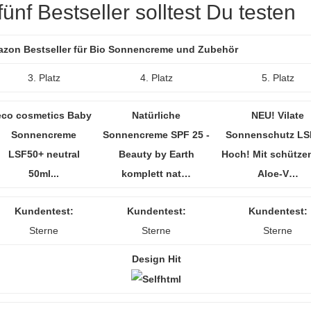
ünf Bestseller solltest Du testen
mazon Bestseller für Bio Sonnencreme und Zubehör
3. Platz
4. Platz
5. Platz
eco cosmetics Baby
Natürliche
NEU! Vilate
Sonnencreme
Sonnencreme SPF 25 -
Sonnenschutz LS
LSF50+ neutral
Beauty by Earth
Hoch! Mit schütz
50ml...
komplett nat…
Aloe-V…
Kundentest:
Kundentest:
Kundentest:
Sterne
Sterne
Sterne
Design Hit