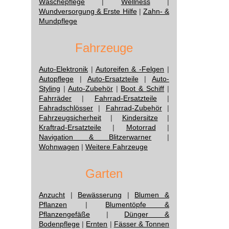
Wäschepflege
|
Wellness
|
Wundversorgung & Erste Hilfe
|
Zahn- &
Mundpflege
Fahrzeuge
Auto-Elektronik
|
Autoreifen & -Felgen
|
Autopflege
|
Auto-Ersatzteile
|
Auto-
Styling
|
Auto-Zubehör
|
Boot & Schiff
|
Fahrräder
|
Fahrrad-Ersatzteile
|
Fahradschlösser
|
Fahrrad-Zubehör
|
Fahrzeugsicherheit
|
Kindersitze
|
Kraftrad-Ersatzteile
|
Motorrad
|
Navigation & Blitzerwarner
|
Wohnwagen
|
Weitere Fahrzeuge
Garten
Anzucht
|
Bewässerung
|
Blumen &
Pflanzen
|
Blumentöpfe &
Pflanzengefäße
|
Dünger &
Bodenpflege
|
Ernten
|
Fässer & Tonnen