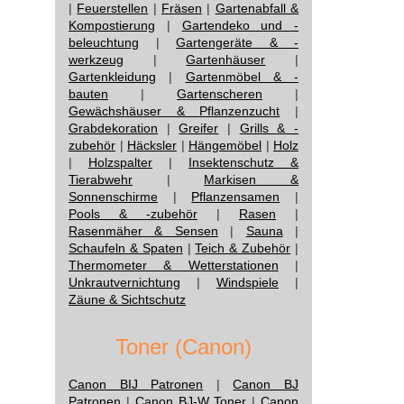
|
Feuerstellen
|
Fräsen
|
Gartenabfall &
Kompostierung
|
Gartendeko und -
beleuchtung
|
Gartengeräte & -
werkzeug
|
Gartenhäuser
|
Gartenkleidung
|
Gartenmöbel & -
bauten
|
Gartenscheren
|
Gewächshäuser & Pflanzenzucht
|
Grabdekoration
|
Greifer
|
Grills & -
zubehör
|
Häcksler
|
Hängemöbel
|
Holz
|
Holzspalter
|
Insektenschutz &
Tierabwehr
|
Markisen &
Sonnenschirme
|
Pflanzensamen
|
Pools & -zubehör
|
Rasen
|
Rasenmäher & Sensen
|
Sauna
|
Schaufeln & Spaten
|
Teich & Zubehör
|
Thermometer & Wetterstationen
|
Unkrautvernichtung
|
Windspiele
|
Zäune & Sichtschutz
Toner (Canon)
Canon BIJ Patronen
|
Canon BJ
Patronen
|
Canon BJ-W Toner
|
Canon