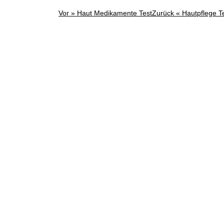
Vor »
Haut Medikamente Test
Zurück «
Hautpflege T
Post
navigation