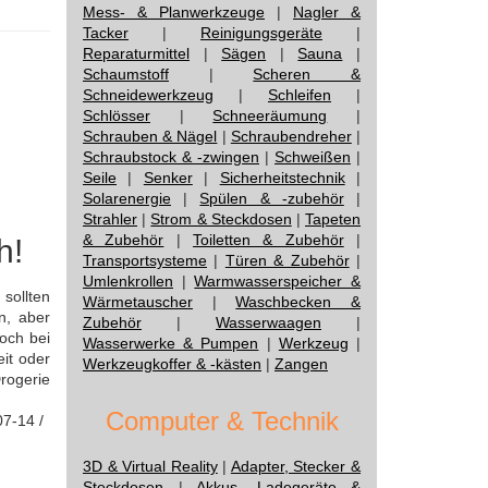
Mess- & Planwerkzeuge
|
Nagler &
Tacker
|
Reinigungsgeräte
|
Reparaturmittel
|
Sägen
|
Sauna
|
Schaumstoff
|
Scheren &
Schneidewerkzeug
|
Schleifen
|
Schlösser
|
Schneeräumung
|
Schrauben & Nägel
|
Schraubendreher
|
Schraubstock & -zwingen
|
Schweißen
|
Seile
|
Senker
|
Sicherheitstechnik
|
Solarenergie
|
Spülen & -zubehör
|
Strahler
|
Strom & Steckdosen
|
Tapeten
& Zubehör
|
Toiletten & Zubehör
|
h!
Transportsysteme
|
Türen & Zubehör
|
Umlenkrollen
|
Warmwasserspeicher &
 sollten
Wärmetauscher
|
Waschbecken &
n, aber
Zubehör
|
Wasserwaagen
|
doch bei
Wasserwerke & Pumpen
|
Werkzeug
|
it oder
Werkzeugkoffer & -kästen
|
Zangen
rogerie
Computer & Technik
07-14 /
3D & Virtual Reality
|
Adapter, Stecker &
Steckdosen
|
Akkus, Ladegeräte &