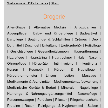
Webcams & USB-Kameras
|
Xbox
Drogerie
After-Shave
|
Alternative Medizin
|
Antioxidantien
|
Augenpflege
|
Baby- und Kinderpflege
|
Badeartikel
|
Bartpflege
|
Beatmungs- & Schlafhilfen
|
Crèmes
|
Deo
|
Duftmittel
|
Duschgel
|
Entgiftung
|
Erotikzubehör
|
Fußpflege
|
Gesichtspflege
|
Gesundheitslampen
|
Haarentfernung
|
Haarpflege
|
Haarstyling
|
Haartrockner
|
Hals-, Nasen-,
Ohrenpflege
|
Hörgeräte
|
Intimhygiene
|
Inkontinenz
|
Kerzen
|
Kosmetik
|
Körper- & Hautpflege
|
Körperthermometer
|
Linsen
|
Lotion
|
Massage
|
Medikamente & Arzneimittel
|
Medikamentenaufbewahrung
|
Medizinische Geräte & Bedarf
|
Minerale
|
Nagelpflege
|
Nahrungs- & Nahrungsergänzungsmittel
|
Nasenpflege
|
Personenwaagen
|
Perücken
|
Pflaster
|
Pflegehandschuhe
|
Proteine
|
Rasur
|
Reinigungs- & Hygienemittel
|
Salben
|