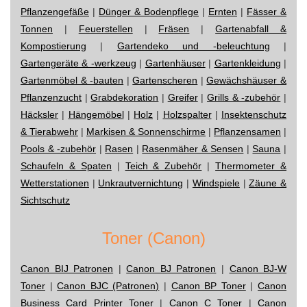
Pflanzengefäße
|
Dünger & Bodenpflege
|
Ernten
|
Fässer &
Tonnen
|
Feuerstellen
|
Fräsen
|
Gartenabfall &
Kompostierung
|
Gartendeko und -beleuchtung
|
Gartengeräte & -werkzeug
|
Gartenhäuser
|
Gartenkleidung
|
Gartenmöbel & -bauten
|
Gartenscheren
|
Gewächshäuser &
Pflanzenzucht
|
Grabdekoration
|
Greifer
|
Grills & -zubehör
|
Häcksler
|
Hängemöbel
|
Holz
|
Holzspalter
|
Insektenschutz
& Tierabwehr
|
Markisen & Sonnenschirme
|
Pflanzensamen
|
Pools & -zubehör
|
Rasen
|
Rasenmäher & Sensen
|
Sauna
|
Schaufeln & Spaten
|
Teich & Zubehör
|
Thermometer &
Wetterstationen
|
Unkrautvernichtung
|
Windspiele
|
Zäune &
Sichtschutz
Toner (Canon)
Canon BIJ Patronen
|
Canon BJ Patronen
|
Canon BJ-W
Toner
|
Canon BJC (Patronen)
|
Canon BP Toner
|
Canon
Business Card Printer Toner
|
Canon C Toner
|
Canon