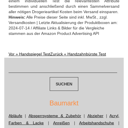
einem individuellen Test die relevantesten Attribute
bestimmen und anschließend durch einen Sammelversand
aller nötigen Drogerieartikel Kosten beim Versand einsparen.
Hinweis:
Alle Preise dieser Seite sind inkl. MwSt., zzgl.
Versandkosten | Letzte Aktualisierung der Produktboxen am:
2024-07-14 / Affiliate Links & Bilder für die Vergleiche
stammen aus der Amazon Product Advertising API
Vor »
Handspiegel Test
Zurück «
Handzahnbürste Test
Post
Suchen
nach:
navigation
Baumarkt
Abläufe
|
Absperrsysteme & Zubehör
|
Abzieher
|
Acryl,
Farben & Lacke
|
Anreißen
|
Arbeitshandschuhe
|