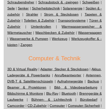
Schraubendreher
|
Schraubstock & -zwingen
|
Schweißen
|
Seile
|
Senker
|
Sicherheitstechnik
|
Solarenergie
|
Spülen & -
zubehör
|
Strahler
|
Strom & Steckdosen
|
Tapeten &
Zubehör
|
Toiletten & Zubehör
|
Transportsysteme
|
Türen &
Zubehör
|
Umlenkrollen
|
Warmwasserspeicher &
Wärmetauscher
|
Waschbecken & Zubehör
|
Wasserwaagen
|
Wasserwerke & Pumpen
|
Werkzeug
|
Werkzeugkoffer & -
kästen
|
Zangen
Computer & Technik
3D & Virtual Reality
|
Adapter, Stecker & Steckdosen
|
Akkus,
Ladegeräte & Powerbanks
|
Anrufbeantworter
|
Antennen,
DVB-T & Satelittenschüsseln
|
Aufnahmegeräte
|
Backup
|
Beamer & Projektoren
|
Bild- & Videobearbeitung
|
Bildschirme & Monitore
|
Blu-Ray
|
Bluetooth
|
Brenngeräte &
Laufwerke
|
Bühnen- & Lichttechnik
|
Bürobedarf
|
Camcorder
|
CD-Zubehör
|
Computer
|
Computer-Sicherheit
|