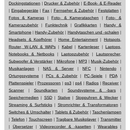
Dockingstationen
|
Drucker & Zubehör
|
E-Book- & E-Reader
|
Eingabegeräte
|
Fax
|
Fernseher & Zubehör
|
Festplatten
|
Fotos & Kameras
|
Foto- & Kamerataschen
|
Foto- &
Kamerazubehör
|
Funktechnik
|
Grafikkarten
|
Handy &
Smartphone
|
Handy-Zubehör
|
Handytaschen und -schalen
|
Headsets & Kopfhörer
|
Home Entertainment
|
Hotspots,
Router, W-LAN & WAPs
|
Kabel
|
Kartenleser
|
Laptops,
Notebooks & Netbooks
|
Laptopzubehör
|
Lautsprecher,
Subwoofer & Verstärker
|
Mikrofone
|
MP3
|
Musik-Zubehör
|
Musikanlagen
|
NAS & Server
|
NFC
|
Nintendo
|
Ortungssysteme
|
PCs & Zubehör
|
PC-Spiele
|
PDA
|
Plattenspieler
|
Prozessoren
|
ps3
|
ps4
|
Radios
|
Receiver
|
Scanner
|
Soundkarten
|
Soundsysteme & -bars
|
Speichermedien
|
SSD
|
Stative
|
Stoppuhren & Wecker
|
Streaming & Surfsticks
|
Stromrichter & Transformatoren
|
Switches & Umschalter
|
Tablets & Zubehör
|
Taschenlampen
|
Telefon
|
Touchscreen
|
Tragbare Musikplayer
|
Transmitter
|
Übersetzer
|
Videorecorder & -kasetten
|
Wearables
|