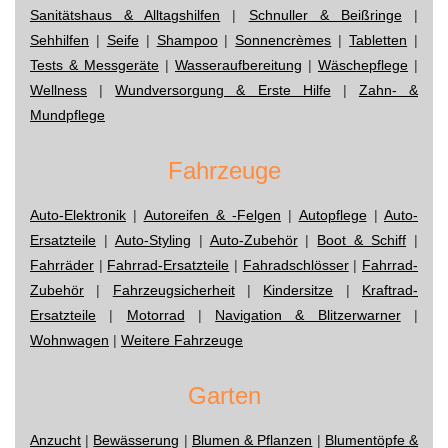
Sanitätshaus & Alltagshilfen
|
Schnuller & Beißringe
|
Sehhilfen
|
Seife
|
Shampoo
|
Sonnencrèmes
|
Tabletten
|
Tests & Messgeräte
|
Wasseraufbereitung
|
Wäschepflege
|
Wellness
|
Wundversorgung & Erste Hilfe
|
Zahn- &
Mundpflege
Fahrzeuge
Auto-Elektronik
|
Autoreifen & -Felgen
|
Autopflege
|
Auto-
Ersatzteile
|
Auto-Styling
|
Auto-Zubehör
|
Boot & Schiff
|
Fahrräder
|
Fahrrad-Ersatzteile
|
Fahradschlösser
|
Fahrrad-
Zubehör
|
Fahrzeugsicherheit
|
Kindersitze
|
Kraftrad-
Ersatzteile
|
Motorrad
|
Navigation & Blitzerwarner
|
Wohnwagen
|
Weitere Fahrzeuge
Garten
Anzucht
|
Bewässerung
|
Blumen & Pflanzen
|
Blumentöpfe &