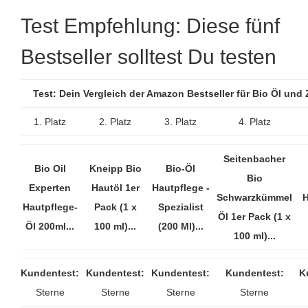
Test Empfehlung: Diese fünf
Bestseller solltest Du testen
Test: Dein Vergleich der Amazon Bestseller für Bio Öl und
1. Platz
2. Platz
3. Platz
4. Platz
Seitenbacher
Bio Oil
Kneipp Bio
Bio-Öl
Bio
Experten
Hautöl 1er
Hautpflege -
Schwarzkümmel
H
Hautpflege-
Pack (1 x
Spezialist
Öl 1er Pack (1 x
Öl 200ml...
100 ml)...
(200 Ml)...
100 ml)...
Kundentest:
Kundentest:
Kundentest:
Kundentest:
K
Sterne
Sterne
Sterne
Sterne