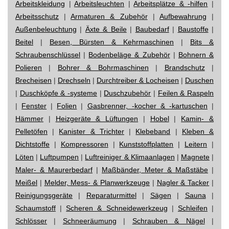
Arbeitskleidung
|
Arbeitsleuchten
|
Arbeitsplätze & -hilfen
|
Arbeitsschutz
|
Armaturen & Zubehör
|
Aufbewahrung
|
Außenbeleuchtung
|
Äxte & Beile
|
Baubedarf
|
Baustoffe
|
Beitel
|
Besen, Bürsten & Kehrmaschinen
|
Bits &
Schraubenschlüssel
|
Bodenbeläge & Zubehör
|
Bohnern &
Polieren
|
Bohrer & Bohrmaschinen
|
Brandschutz
|
Brecheisen
|
Drechseln
|
Durchtreiber & Locheisen
|
Duschen
|
Duschköpfe & -systeme
|
Duschzubehör
|
Feilen & Raspeln
|
Fenster
|
Folien
|
Gasbrenner, -kocher & -kartuschen
|
Hämmer
|
Heizgeräte & Lüftungen
|
Hobel
|
Kamin- &
Pelletöfen
|
Kanister & Trichter
|
Klebeband
|
Kleben &
Dichtstoffe
|
Kompressoren
|
Kunststoffplatten
|
Leitern
|
Löten
|
Luftpumpen
|
Luftreiniger & Klimaanlagen
|
Magnete
|
Maler- & Maurerbedarf
|
Maßbänder, Meter & Maßstäbe
|
Meißel
|
Melder, Mess- & Planwerkzeuge
|
Nagler & Tacker
|
Reinigungsgeräte
|
Reparaturmittel
|
Sägen
|
Sauna
|
Schaumstoff
|
Scheren & Schneidewerkzeug
|
Schleifen
|
Schlösser
|
Schneeräumung
|
Schrauben & Nägel
|