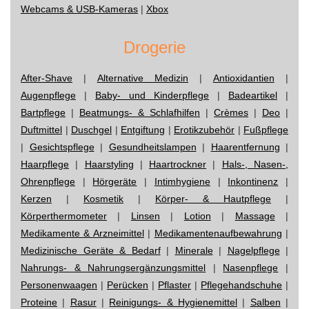
Webcams & USB-Kameras
|
Xbox
Drogerie
After-Shave
|
Alternative Medizin
|
Antioxidantien
|
Augenpflege
|
Baby- und Kinderpflege
|
Badeartikel
|
Bartpflege
|
Beatmungs- & Schlafhilfen
|
Crèmes
|
Deo
|
Duftmittel
|
Duschgel
|
Entgiftung
|
Erotikzubehör
|
Fußpflege
|
Gesichtspflege
|
Gesundheitslampen
|
Haarentfernung
|
Haarpflege
|
Haarstyling
|
Haartrockner
|
Hals-, Nasen-,
Ohrenpflege
|
Hörgeräte
|
Intimhygiene
|
Inkontinenz
|
Kerzen
|
Kosmetik
|
Körper- & Hautpflege
|
Körperthermometer
|
Linsen
|
Lotion
|
Massage
|
Medikamente & Arzneimittel
|
Medikamentenaufbewahrung
|
Medizinische Geräte & Bedarf
|
Minerale
|
Nagelpflege
|
Nahrungs- & Nahrungsergänzungsmittel
|
Nasenpflege
|
Personenwaagen
|
Perücken
|
Pflaster
|
Pflegehandschuhe
|
Proteine
|
Rasur
|
Reinigungs- & Hygienemittel
|
Salben
|