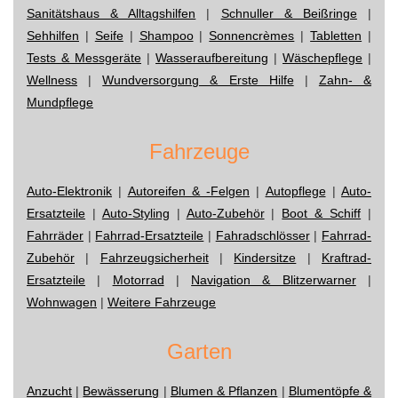
Sanitätshaus & Alltagshilfen
|
Schnuller & Beißringe
|
Sehhilfen
|
Seife
|
Shampoo
|
Sonnencrèmes
|
Tabletten
|
Tests & Messgeräte
|
Wasseraufbereitung
|
Wäschepflege
|
Wellness
|
Wundversorgung & Erste Hilfe
|
Zahn- &
Mundpflege
Fahrzeuge
Auto-Elektronik
|
Autoreifen & -Felgen
|
Autopflege
|
Auto-
Ersatzteile
|
Auto-Styling
|
Auto-Zubehör
|
Boot & Schiff
|
Fahrräder
|
Fahrrad-Ersatzteile
|
Fahradschlösser
|
Fahrrad-
Zubehör
|
Fahrzeugsicherheit
|
Kindersitze
|
Kraftrad-
Ersatzteile
|
Motorrad
|
Navigation & Blitzerwarner
|
Wohnwagen
|
Weitere Fahrzeuge
Garten
Anzucht
|
Bewässerung
|
Blumen & Pflanzen
|
Blumentöpfe &