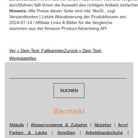
durchführen fällt Ihnen die Auswahl des richtigen Artikels einfacher
Hinweis:
Alle Preise dieser Seite sind inkl. MwSt., zzgl.
Versandkosten | Letzte Aktualisierung der Produktboxen am:
2024-07-14 / Affiliate Links & Bilder für die Vergleiche
stammen aus der Amazon Product Advertising API
Vor »
Dein Test: Faltkanister
Zurück «
Dein Test:
Post
Werkstattöfen
navigation
Suchen
nach:
Baumarkt
Abläufe
|
Absperrsysteme & Zubehör
|
Abzieher
|
Acryl,
Farben & Lacke
|
Anreißen
|
Arbeitshandschuhe
|