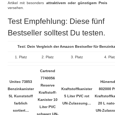
Artikel mit besonders
attraktivem oder günstigem Preis
versehen.
Test Empfehlung: Diese fünf
Bestseller solltest Du testen.
Test: Dein Vergleich der Amazon Bestseller für Benzink
1. Platz
2. Platz
3. Platz
4. Plat
Cartrend
7740056
Unitec 73853
Hünersd
Reserve
Benzinkanister
Kraftstoffkanister
802000 Pr
Kraftstoff-
5L Kunststoff
5 Liter PVC rot
Kraftstoffk
Kanister 10
farblich
UN-Zulassung…
20 L nato
Liter PVC
sortiert…
UN-Zulas
schwarz UN-