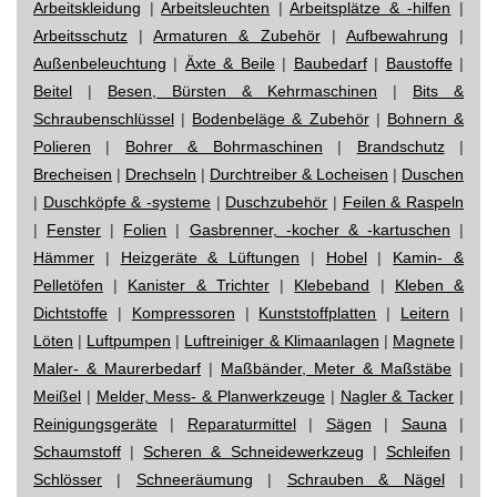
Arbeitskleidung
|
Arbeitsleuchten
|
Arbeitsplätze & -hilfen
|
Arbeitsschutz
|
Armaturen & Zubehör
|
Aufbewahrung
|
Außenbeleuchtung
|
Äxte & Beile
|
Baubedarf
|
Baustoffe
|
Beitel
|
Besen, Bürsten & Kehrmaschinen
|
Bits &
Schraubenschlüssel
|
Bodenbeläge & Zubehör
|
Bohnern &
Polieren
|
Bohrer & Bohrmaschinen
|
Brandschutz
|
Brecheisen
|
Drechseln
|
Durchtreiber & Locheisen
|
Duschen
|
Duschköpfe & -systeme
|
Duschzubehör
|
Feilen & Raspeln
|
Fenster
|
Folien
|
Gasbrenner, -kocher & -kartuschen
|
Hämmer
|
Heizgeräte & Lüftungen
|
Hobel
|
Kamin- &
Pelletöfen
|
Kanister & Trichter
|
Klebeband
|
Kleben &
Dichtstoffe
|
Kompressoren
|
Kunststoffplatten
|
Leitern
|
Löten
|
Luftpumpen
|
Luftreiniger & Klimaanlagen
|
Magnete
|
Maler- & Maurerbedarf
|
Maßbänder, Meter & Maßstäbe
|
Meißel
|
Melder, Mess- & Planwerkzeuge
|
Nagler & Tacker
|
Reinigungsgeräte
|
Reparaturmittel
|
Sägen
|
Sauna
|
Schaumstoff
|
Scheren & Schneidewerkzeug
|
Schleifen
|
Schlösser
|
Schneeräumung
|
Schrauben & Nägel
|