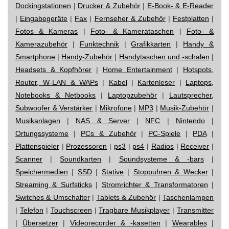
Dockingstationen
|
Drucker & Zubehör
|
E-Book- & E-Reader
|
Eingabegeräte
|
Fax
|
Fernseher & Zubehör
|
Festplatten
|
Fotos & Kameras
|
Foto- & Kamerataschen
|
Foto- &
Kamerazubehör
|
Funktechnik
|
Grafikkarten
|
Handy &
Smartphone
|
Handy-Zubehör
|
Handytaschen und -schalen
|
Headsets & Kopfhörer
|
Home Entertainment
|
Hotspots,
Router, W-LAN & WAPs
|
Kabel
|
Kartenleser
|
Laptops,
Notebooks & Netbooks
|
Laptopzubehör
|
Lautsprecher,
Subwoofer & Verstärker
|
Mikrofone
|
MP3
|
Musik-Zubehör
|
Musikanlagen
|
NAS & Server
|
NFC
|
Nintendo
|
Ortungssysteme
|
PCs & Zubehör
|
PC-Spiele
|
PDA
|
Plattenspieler
|
Prozessoren
|
ps3
|
ps4
|
Radios
|
Receiver
|
Scanner
|
Soundkarten
|
Soundsysteme & -bars
|
Speichermedien
|
SSD
|
Stative
|
Stoppuhren & Wecker
|
Streaming & Surfsticks
|
Stromrichter & Transformatoren
|
Switches & Umschalter
|
Tablets & Zubehör
|
Taschenlampen
|
Telefon
|
Touchscreen
|
Tragbare Musikplayer
|
Transmitter
|
Übersetzer
|
Videorecorder & -kasetten
|
Wearables
|