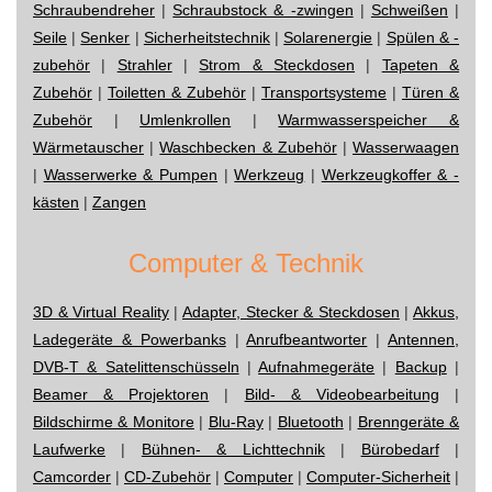
Schraubendreher
|
Schraubstock & -zwingen
|
Schweißen
|
Seile
|
Senker
|
Sicherheitstechnik
|
Solarenergie
|
Spülen & -
zubehör
|
Strahler
|
Strom & Steckdosen
|
Tapeten &
Zubehör
|
Toiletten & Zubehör
|
Transportsysteme
|
Türen &
Zubehör
|
Umlenkrollen
|
Warmwasserspeicher &
Wärmetauscher
|
Waschbecken & Zubehör
|
Wasserwaagen
|
Wasserwerke & Pumpen
|
Werkzeug
|
Werkzeugkoffer & -
kästen
|
Zangen
Computer & Technik
3D & Virtual Reality
|
Adapter, Stecker & Steckdosen
|
Akkus,
Ladegeräte & Powerbanks
|
Anrufbeantworter
|
Antennen,
DVB-T & Satelittenschüsseln
|
Aufnahmegeräte
|
Backup
|
Beamer & Projektoren
|
Bild- & Videobearbeitung
|
Bildschirme & Monitore
|
Blu-Ray
|
Bluetooth
|
Brenngeräte &
Laufwerke
|
Bühnen- & Lichttechnik
|
Bürobedarf
|
Camcorder
|
CD-Zubehör
|
Computer
|
Computer-Sicherheit
|