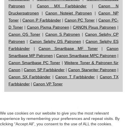
Patronen
|
Canon MX Farbbänder
|
Canon N
Druckerpatronen
|
Canon Notejet Patronen
|
Canon NP
Toner
|
Canon P Farbbänder
|
Canon PC Toner
|
Canon PC-
D Toner
|
Canon Pixma Patronen
|
CANON Pixus Patronen
|
Canon QS Toner
|
Canon S Patronen
|
Canon Selphy CP
Patronen
|
Canon Selphy DS Patronen
|
Canon Selphy ES
Farbbänder
|
Canon Smartbase MF Toner
|
Canon
Smartbase MP Patronen
|
Canon Smartbase MPC Patronen
|
Canon Smartbase PC Toner
|
Weitere Toner & Patronen für
Canon
|
Canon SP Farbbänder
|
Canon Starwriter Patronen
|
Canon SX Farbbänder
|
Canon T Farbbänder
|
Canon TX
Farbbänder
|
Canon VP Toner
Impressum
|
Datenschutz
|
Startseite
We use cookies on our website to give you the most relevant
experience by remembering your preferences and repeat visits. By
clicking “Accept All”, you consent to the use of ALL the cookies.