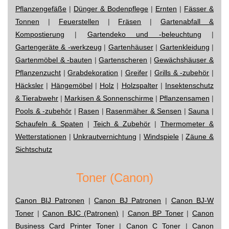
Pflanzengefäße
|
Dünger & Bodenpflege
|
Ernten
|
Fässer &
Tonnen
|
Feuerstellen
|
Fräsen
|
Gartenabfall &
Kompostierung
|
Gartendeko und -beleuchtung
|
Gartengeräte & -werkzeug
|
Gartenhäuser
|
Gartenkleidung
|
Gartenmöbel & -bauten
|
Gartenscheren
|
Gewächshäuser &
Pflanzenzucht
|
Grabdekoration
|
Greifer
|
Grills & -zubehör
|
Häcksler
|
Hängemöbel
|
Holz
|
Holzspalter
|
Insektenschutz
& Tierabwehr
|
Markisen & Sonnenschirme
|
Pflanzensamen
|
Pools & -zubehör
|
Rasen
|
Rasenmäher & Sensen
|
Sauna
|
Schaufeln & Spaten
|
Teich & Zubehör
|
Thermometer &
Wetterstationen
|
Unkrautvernichtung
|
Windspiele
|
Zäune &
Sichtschutz
Toner (Canon)
Canon BIJ Patronen
|
Canon BJ Patronen
|
Canon BJ-W
Toner
|
Canon BJC (Patronen)
|
Canon BP Toner
|
Canon
Business Card Printer Toner
|
Canon C Toner
|
Canon