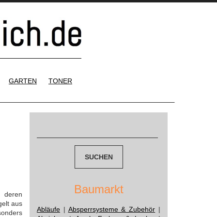
GARTEN
TONER
Suchen
nach:
Baumarkt
 deren
elt aus
Abläufe
|
Absperrsysteme & Zubehör
|
sonders