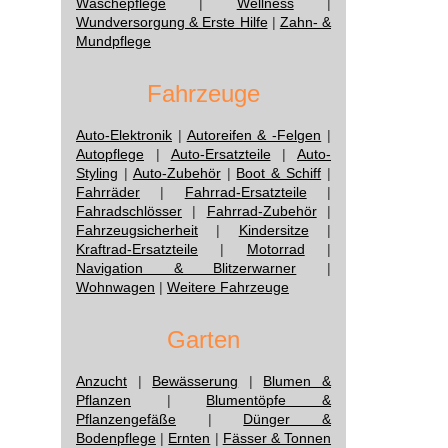
Wäschepflege
|
Wellness
|
Wundversorgung & Erste Hilfe
|
Zahn- &
Mundpflege
Fahrzeuge
Auto-Elektronik
|
Autoreifen & -Felgen
|
Autopflege
|
Auto-Ersatzteile
|
Auto-
Styling
|
Auto-Zubehör
|
Boot & Schiff
|
Fahrräder
|
Fahrrad-Ersatzteile
|
Fahradschlösser
|
Fahrrad-Zubehör
|
Fahrzeugsicherheit
|
Kindersitze
|
Kraftrad-Ersatzteile
|
Motorrad
|
Navigation & Blitzerwarner
|
Wohnwagen
|
Weitere Fahrzeuge
Garten
Anzucht
|
Bewässerung
|
Blumen &
Pflanzen
|
Blumentöpfe &
Pflanzengefäße
|
Dünger &
Bodenpflege
|
Ernten
|
Fässer & Tonnen