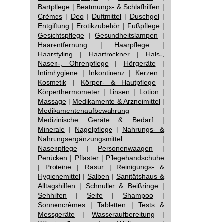
Bartpflege
|
Beatmungs- & Schlafhilfen
|
Crèmes
|
Deo
|
Duftmittel
|
Duschgel
|
Entgiftung
|
Erotikzubehör
|
Fußpflege
|
Gesichtspflege
|
Gesundheitslampen
|
Haarentfernung
|
Haarpflege
|
Haarstyling
|
Haartrockner
|
Hals-,
Nasen-, Ohrenpflege
|
Hörgeräte
|
Intimhygiene
|
Inkontinenz
|
Kerzen
|
Kosmetik
|
Körper- & Hautpflege
|
Körperthermometer
|
Linsen
|
Lotion
|
Massage
|
Medikamente & Arzneimittel
|
Medikamentenaufbewahrung
|
Medizinische Geräte & Bedarf
|
Minerale
|
Nagelpflege
|
Nahrungs- &
Nahrungsergänzungsmittel
|
Nasenpflege
|
Personenwaagen
|
Perücken
|
Pflaster
|
Pflegehandschuhe
|
Proteine
|
Rasur
|
Reinigungs- &
Hygienemittel
|
Salben
|
Sanitätshaus &
Alltagshilfen
|
Schnuller & Beißringe
|
Sehhilfen
|
Seife
|
Shampoo
|
Sonnencrèmes
|
Tabletten
|
Tests &
Messgeräte
|
Wasseraufbereitung
|