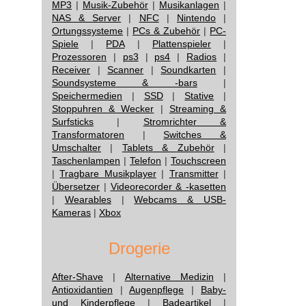
MP3
|
Musik-Zubehör
|
Musikanlagen
|
NAS & Server
|
NFC
|
Nintendo
|
Ortungssysteme
|
PCs & Zubehör
|
PC-
Spiele
|
PDA
|
Plattenspieler
|
Prozessoren
|
ps3
|
ps4
|
Radios
|
Receiver
|
Scanner
|
Soundkarten
|
Soundsysteme & -bars
|
Speichermedien
|
SSD
|
Stative
|
Stoppuhren & Wecker
|
Streaming &
Surfsticks
|
Stromrichter &
Transformatoren
|
Switches &
Umschalter
|
Tablets & Zubehör
|
Taschenlampen
|
Telefon
|
Touchscreen
|
Tragbare Musikplayer
|
Transmitter
|
Übersetzer
|
Videorecorder & -kasetten
|
Wearables
|
Webcams & USB-
Kameras
|
Xbox
Drogerie
After-Shave
|
Alternative Medizin
|
Antioxidantien
|
Augenpflege
|
Baby-
und Kinderpflege
|
Badeartikel
|