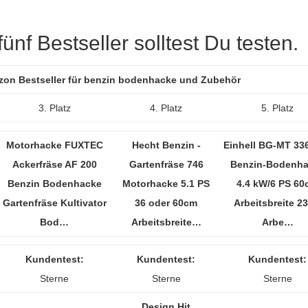
nf Bestseller solltest Du testen.
azon Bestseller für benzin bodenhacke und Zubehör
3. Platz
4. Platz
5. Platz
Motorhacke FUXTEC
Hecht Benzin -
Einhell BG-MT 33
Ackerfräse AF 200
Gartenfräse 746
Benzin-Bodenh
Benzin Bodenhacke
Motorhacke 5.1 PS
4.4 kW/6 PS 6
Gartenfräse Kultivator
36 oder 60cm
Arbeitsbreite 2
Bod…
Arbeitsbreite…
Arbe…
Kundentest:
Kundentest:
Kundentest:
Sterne
Sterne
Sterne
Design Hit