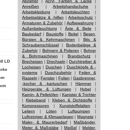
Abzieher
|
Acryl, Farben & Lacke
|
Anreißen
|
Arbeitshandschuhe
|
Arbeitskleidung
|
Arbeitsleuchten
|
Arbeitsplätze & -hilfen
|
Arbeitsschutz
|
Armaturen & Zubehör
|
Aufbewahrung
|
Außenbeleuchtung
|
Äxte & Beile
|
Baubedarf
|
Baustoffe
|
Beitel
|
Besen,
Bürsten & Kehrmaschinen
|
Bits &
Schraubenschlüssel
|
Bodenbeläge &
Zubehör
|
Bohnern & Polieren
|
Bohrer
& Bohrmaschinen
|
Brandschutz
|
60 LD
Brecheisen
|
Drechseln
|
Durchtreiber &
Locheisen
|
Duschen
|
Duschköpfe & -
acke
systeme
|
Duschzubehör
|
Feilen &
0cm
Raspeln
|
Fenster
|
Folien
|
Gasbrenner,
-kocher & -kartuschen
|
Hämmer
|
3cm
Heizgeräte & Lüftungen
|
Hobel
|
Kamin- & Pelletöfen
|
Kanister & Trichter
|
Klebeband
|
Kleben & Dichtstoffe
|
Kompressoren
|
Kunststoffplatten
|
Leitern
|
Löten
|
Luftpumpen
|
Luftreiniger & Klimaanlagen
|
Magnete
|
Maler- & Maurerbedarf
|
Maßbänder,
Meter & Maßstäbe
|
Meißel
|
Melder,