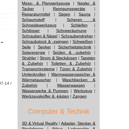
Mess- & Planwerkzeuge
|
Nagler &
Tacker
|
Reinigungsgeräte
|
Reparaturmittel
|
Sägen
|
Sauna
|
Schaumstoff
|
Scheren &
Schneidewerkzeug
|
Schleifen
|
Schlösser
|
Schneeräumung
|
Schrauben & Nägel
|
Schraubendreher
|
-
Schraubstock & -zwingen
|
Schweißen
|
Seile
|
Senker
|
Sicherheitstechnik
|
Solarenergie
|
Spülen & -zubehör
|
Strahler
|
Strom & Steckdosen
|
Tapeten
& Zubehör
|
Toiletten & Zubehör
|
Transportsysteme
|
Türen & Zubehör
|
Umlenkrollen
|
Warmwasserspeicher &
Wärmetauscher
|
Waschbecken &
07-14 /
Zubehör
|
Wasserwaagen
|
Wasserwerke & Pumpen
|
Werkzeug
|
Werkzeugkoffer & -kästen
|
Zangen
Computer & Technik
3D & Virtual Reality
|
Adapter, Stecker &
Steckdosen
|
Akkus, Ladegeräte &