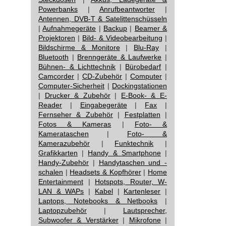
Powerbanks
|
Anrufbeantworter
|
Antennen, DVB-T & Satelittenschüsseln
|
Aufnahmegeräte
|
Backup
|
Beamer &
Projektoren
|
Bild- & Videobearbeitung
|
Bildschirme & Monitore
|
Blu-Ray
|
Bluetooth
|
Brenngeräte & Laufwerke
|
Bühnen- & Lichttechnik
|
Bürobedarf
|
Camcorder
|
CD-Zubehör
|
Computer
|
Computer-Sicherheit
|
Dockingstationen
|
Drucker & Zubehör
|
E-Book- & E-
Reader
|
Eingabegeräte
|
Fax
|
Fernseher & Zubehör
|
Festplatten
|
Fotos & Kameras
|
Foto- &
Kamerataschen
|
Foto- &
Kamerazubehör
|
Funktechnik
|
Grafikkarten
|
Handy & Smartphone
|
Handy-Zubehör
|
Handytaschen und -
schalen
|
Headsets & Kopfhörer
|
Home
Entertainment
|
Hotspots, Router, W-
LAN & WAPs
|
Kabel
|
Kartenleser
|
Laptops, Notebooks & Netbooks
|
Laptopzubehör
|
Lautsprecher,
Subwoofer & Verstärker
|
Mikrofone
|