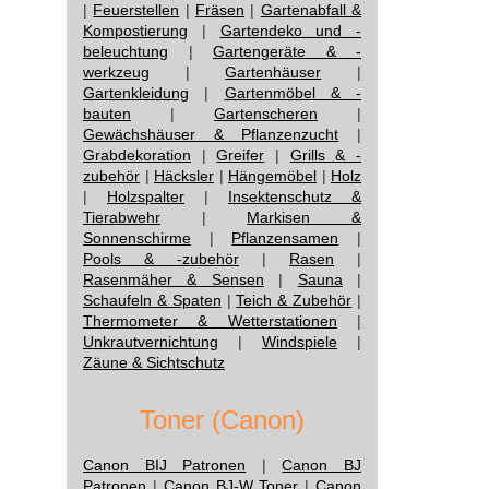
|
Feuerstellen
|
Fräsen
|
Gartenabfall &
Kompostierung
|
Gartendeko und -
beleuchtung
|
Gartengeräte & -
werkzeug
|
Gartenhäuser
|
Gartenkleidung
|
Gartenmöbel & -
bauten
|
Gartenscheren
|
Gewächshäuser & Pflanzenzucht
|
Grabdekoration
|
Greifer
|
Grills & -
zubehör
|
Häcksler
|
Hängemöbel
|
Holz
|
Holzspalter
|
Insektenschutz &
Tierabwehr
|
Markisen &
Sonnenschirme
|
Pflanzensamen
|
Pools & -zubehör
|
Rasen
|
Rasenmäher & Sensen
|
Sauna
|
Schaufeln & Spaten
|
Teich & Zubehör
|
Thermometer & Wetterstationen
|
Unkrautvernichtung
|
Windspiele
|
Zäune & Sichtschutz
Toner (Canon)
Canon BIJ Patronen
|
Canon BJ
Patronen
|
Canon BJ-W Toner
|
Canon