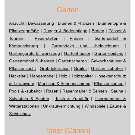
Garten
Anzucht
|
Bewässerung
|
Blumen & Pflanzen
|
Blumentöpfe &
Pflanzengefäße
|
Dünger & Bodenpflege
|
Ernten
|
Fässer &
Tonnen
|
Feuerstellen
|
Fräsen
|
Gartenabfall &
Kompostierung
|
Gartendeko und -beleuchtung
|
Gartengeräte & -werkzeug
|
Gartenhäuser
|
Gartenkleidung
|
Gartenmöbel & -bauten
|
Gartenscheren
|
Gewächshäuser &
Pflanzenzucht
|
Grabdekoration
|
Greifer
|
Grills & -zubehör
|
Häcksler
|
Hängemöbel
|
Holz
|
Holzspalter
|
Insektenschutz
& Tierabwehr
|
Markisen & Sonnenschirme
|
Pflanzensamen
|
Pools & -zubehör
|
Rasen
|
Rasenmäher & Sensen
|
Sauna
|
Schaufeln & Spaten
|
Teich & Zubehör
|
Thermometer &
Wetterstationen
|
Unkrautvernichtung
|
Windspiele
|
Zäune &
Sichtschutz
Toner (Canon)