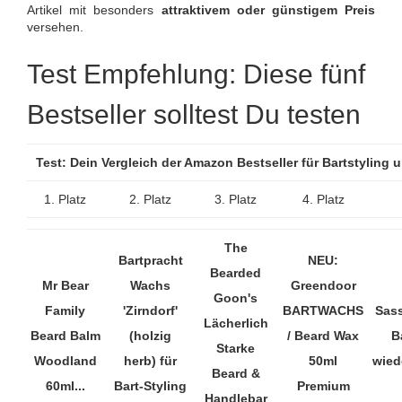
Artikel mit besonders
attraktivem oder günstigem Preis
versehen.
Test Empfehlung: Diese fünf
Bestseller solltest Du testen
Test: Dein Vergleich der Amazon Bestseller für Bartstyling
1. Platz
2. Platz
3. Platz
4. Platz
The
Bartpracht
NEU:
Bearded
Mr Bear
Wachs
Greendoor
Goon's
Family
'Zirndorf'
BARTWACHS
Sas
Lächerlich
Beard Balm
(holzig
/ Beard Wax
B
Starke
Woodland
herb) für
50ml
wied
Beard &
60ml...
Bart-Styling
Premium
Handlebar