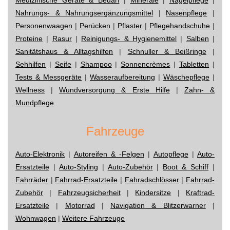
Nahrungs- & Nahrungsergänzungsmittel
|
Nasenpflege
|
Personenwaagen
|
Perücken
|
Pflaster
|
Pflegehandschuhe
|
Proteine
|
Rasur
|
Reinigungs- & Hygienemittel
|
Salben
|
Sanitätshaus & Alltagshilfen
|
Schnuller & Beißringe
|
Sehhilfen
|
Seife
|
Shampoo
|
Sonnencrèmes
|
Tabletten
|
Tests & Messgeräte
|
Wasseraufbereitung
|
Wäschepflege
|
Wellness
|
Wundversorgung & Erste Hilfe
|
Zahn- &
Mundpflege
Fahrzeuge
Auto-Elektronik
|
Autoreifen & -Felgen
|
Autopflege
|
Auto-
Ersatzteile
|
Auto-Styling
|
Auto-Zubehör
|
Boot & Schiff
|
Fahrräder
|
Fahrrad-Ersatzteile
|
Fahradschlösser
|
Fahrrad-
Zubehör
|
Fahrzeugsicherheit
|
Kindersitze
|
Kraftrad-
Ersatzteile
|
Motorrad
|
Navigation & Blitzerwarner
|
Wohnwagen
|
Weitere Fahrzeuge