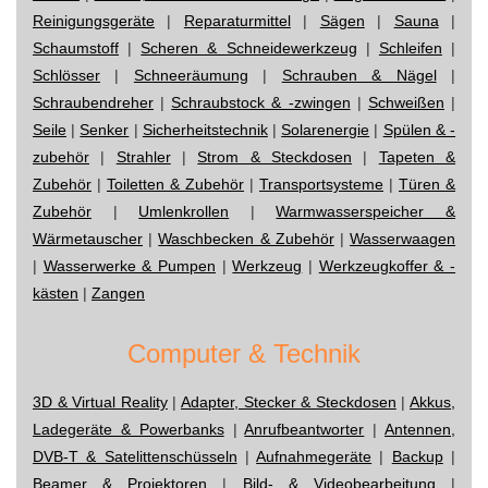
Reinigungsgeräte
|
Reparaturmittel
|
Sägen
|
Sauna
|
Schaumstoff
|
Scheren & Schneidewerkzeug
|
Schleifen
|
Schlösser
|
Schneeräumung
|
Schrauben & Nägel
|
Schraubendreher
|
Schraubstock & -zwingen
|
Schweißen
|
Seile
|
Senker
|
Sicherheitstechnik
|
Solarenergie
|
Spülen & -
zubehör
|
Strahler
|
Strom & Steckdosen
|
Tapeten &
Zubehör
|
Toiletten & Zubehör
|
Transportsysteme
|
Türen &
Zubehör
|
Umlenkrollen
|
Warmwasserspeicher &
Wärmetauscher
|
Waschbecken & Zubehör
|
Wasserwaagen
|
Wasserwerke & Pumpen
|
Werkzeug
|
Werkzeugkoffer & -
kästen
|
Zangen
Computer & Technik
3D & Virtual Reality
|
Adapter, Stecker & Steckdosen
|
Akkus,
Ladegeräte & Powerbanks
|
Anrufbeantworter
|
Antennen,
DVB-T & Satelittenschüsseln
|
Aufnahmegeräte
|
Backup
|
Beamer & Projektoren
|
Bild- & Videobearbeitung
|