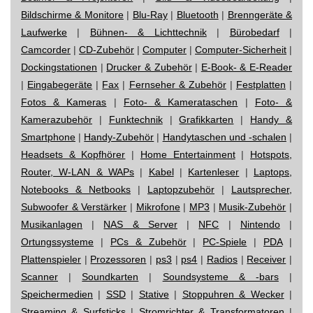
Bildschirme & Monitore
|
Blu-Ray
|
Bluetooth
|
Brenngeräte &
Laufwerke
|
Bühnen- & Lichttechnik
|
Bürobedarf
|
Camcorder
|
CD-Zubehör
|
Computer
|
Computer-Sicherheit
|
Dockingstationen
|
Drucker & Zubehör
|
E-Book- & E-Reader
|
Eingabegeräte
|
Fax
|
Fernseher & Zubehör
|
Festplatten
|
Fotos & Kameras
|
Foto- & Kamerataschen
|
Foto- &
Kamerazubehör
|
Funktechnik
|
Grafikkarten
|
Handy &
Smartphone
|
Handy-Zubehör
|
Handytaschen und -schalen
|
Headsets & Kopfhörer
|
Home Entertainment
|
Hotspots,
Router, W-LAN & WAPs
|
Kabel
|
Kartenleser
|
Laptops,
Notebooks & Netbooks
|
Laptopzubehör
|
Lautsprecher,
Subwoofer & Verstärker
|
Mikrofone
|
MP3
|
Musik-Zubehör
|
Musikanlagen
|
NAS & Server
|
NFC
|
Nintendo
|
Ortungssysteme
|
PCs & Zubehör
|
PC-Spiele
|
PDA
|
Plattenspieler
|
Prozessoren
|
ps3
|
ps4
|
Radios
|
Receiver
|
Scanner
|
Soundkarten
|
Soundsysteme & -bars
|
Speichermedien
|
SSD
|
Stative
|
Stoppuhren & Wecker
|
Streaming & Surfsticks
|
Stromrichter & Transformatoren
|