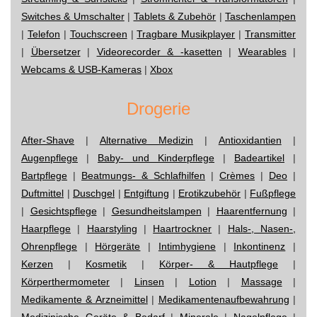
Switches & Umschalter
|
Tablets & Zubehör
|
Taschenlampen
|
Telefon
|
Touchscreen
|
Tragbare Musikplayer
|
Transmitter
|
Übersetzer
|
Videorecorder & -kasetten
|
Wearables
|
Webcams & USB-Kameras
|
Xbox
Drogerie
After-Shave
|
Alternative Medizin
|
Antioxidantien
|
Augenpflege
|
Baby- und Kinderpflege
|
Badeartikel
|
Bartpflege
|
Beatmungs- & Schlafhilfen
|
Crèmes
|
Deo
|
Duftmittel
|
Duschgel
|
Entgiftung
|
Erotikzubehör
|
Fußpflege
|
Gesichtspflege
|
Gesundheitslampen
|
Haarentfernung
|
Haarpflege
|
Haarstyling
|
Haartrockner
|
Hals-, Nasen-,
Ohrenpflege
|
Hörgeräte
|
Intimhygiene
|
Inkontinenz
|
Kerzen
|
Kosmetik
|
Körper- & Hautpflege
|
Körperthermometer
|
Linsen
|
Lotion
|
Massage
|
Medikamente & Arzneimittel
|
Medikamentenaufbewahrung
|
Medizinische Geräte & Bedarf
|
Minerale
|
Nagelpflege
|