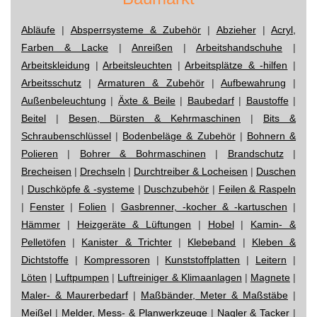
Abläufe
|
Absperrsysteme & Zubehör
|
Abzieher
|
Acryl,
Farben & Lacke
|
Anreißen
|
Arbeitshandschuhe
|
Arbeitskleidung
|
Arbeitsleuchten
|
Arbeitsplätze & -hilfen
|
Arbeitsschutz
|
Armaturen & Zubehör
|
Aufbewahrung
|
Außenbeleuchtung
|
Äxte & Beile
|
Baubedarf
|
Baustoffe
|
Beitel
|
Besen, Bürsten & Kehrmaschinen
|
Bits &
Schraubenschlüssel
|
Bodenbeläge & Zubehör
|
Bohnern &
Polieren
|
Bohrer & Bohrmaschinen
|
Brandschutz
|
Brecheisen
|
Drechseln
|
Durchtreiber & Locheisen
|
Duschen
|
Duschköpfe & -systeme
|
Duschzubehör
|
Feilen & Raspeln
|
Fenster
|
Folien
|
Gasbrenner, -kocher & -kartuschen
|
Hämmer
|
Heizgeräte & Lüftungen
|
Hobel
|
Kamin- &
Pelletöfen
|
Kanister & Trichter
|
Klebeband
|
Kleben &
Dichtstoffe
|
Kompressoren
|
Kunststoffplatten
|
Leitern
|
Löten
|
Luftpumpen
|
Luftreiniger & Klimaanlagen
|
Magnete
|
Maler- & Maurerbedarf
|
Maßbänder, Meter & Maßstäbe
|
Meißel
|
Melder, Mess- & Planwerkzeuge
|
Nagler & Tacker
|