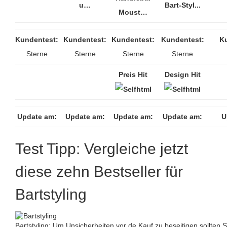
u…
Bart-Styl...
Moust…
Kundentest:
Kundentest:
Kundentest:
Kundentest:
K
Sterne
Sterne
Sterne
Sterne
Preis Hit
Design Hit
Update am:
Update am:
Update am:
Update am:
U
Test Tipp: Vergleiche jetzt
diese zehn Bestseller für
Bartstyling
Bartstyling: Um Unsicherheiten vor de Kauf zu beseitigen sollten 