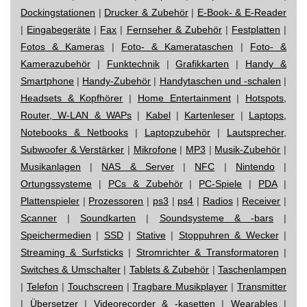
Dockingstationen
|
Drucker & Zubehör
|
E-Book- & E-Reader
|
Eingabegeräte
|
Fax
|
Fernseher & Zubehör
|
Festplatten
|
Fotos & Kameras
|
Foto- & Kamerataschen
|
Foto- &
Kamerazubehör
|
Funktechnik
|
Grafikkarten
|
Handy &
Smartphone
|
Handy-Zubehör
|
Handytaschen und -schalen
|
Headsets & Kopfhörer
|
Home Entertainment
|
Hotspots,
Router, W-LAN & WAPs
|
Kabel
|
Kartenleser
|
Laptops,
Notebooks & Netbooks
|
Laptopzubehör
|
Lautsprecher,
Subwoofer & Verstärker
|
Mikrofone
|
MP3
|
Musik-Zubehör
|
Musikanlagen
|
NAS & Server
|
NFC
|
Nintendo
|
Ortungssysteme
|
PCs & Zubehör
|
PC-Spiele
|
PDA
|
Plattenspieler
|
Prozessoren
|
ps3
|
ps4
|
Radios
|
Receiver
|
Scanner
|
Soundkarten
|
Soundsysteme & -bars
|
Speichermedien
|
SSD
|
Stative
|
Stoppuhren & Wecker
|
Streaming & Surfsticks
|
Stromrichter & Transformatoren
|
Switches & Umschalter
|
Tablets & Zubehör
|
Taschenlampen
|
Telefon
|
Touchscreen
|
Tragbare Musikplayer
|
Transmitter
|
Übersetzer
|
Videorecorder & -kasetten
|
Wearables
|