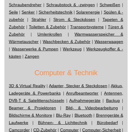
Schraubendreher
|
Schraubstock & -zwingen
|
Schweißen
|
Seile
|
Senker
|
Sicherheitstechnik
|
Solarenergie
|
Spülen & -
zubehör
|
Strahler
|
Strom & Steckdosen
|
Tapeten &
Zubehör
|
Toiletten & Zubehör
|
Transportsysteme
|
Türen &
Zubehör
|
Umlenkrollen
|
Warmwasserspeicher &
Wärmetauscher
|
Waschbecken & Zubehör
|
Wasserwaagen
|
Wasserwerke & Pumpen
|
Werkzeug
|
Werkzeugkoffer & -
kästen
|
Zangen
Computer & Technik
3D & Virtual Reality
|
Adapter, Stecker & Steckdosen
|
Akkus,
Ladegeräte & Powerbanks
|
Anrufbeantworter
|
Antennen,
DVB-T & Satelittenschüsseln
|
Aufnahmegeräte
|
Backup
|
Beamer & Projektoren
|
Bild- & Videobearbeitung
|
Bildschirme & Monitore
|
Blu-Ray
|
Bluetooth
|
Brenngeräte &
Laufwerke
|
Bühnen- & Lichttechnik
|
Bürobedarf
|
Camcorder
|
CD-Zubehör
|
Computer
|
Computer-Sicherheit
|