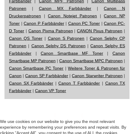
Farbbänder
|
Canon MPF Patronen
|
Canon Multipass
Patronen
|
Canon MX Farbbänder
|
Canon N
Druckerpatronen
|
Canon Notejet Patronen
|
Canon NP
Toner
|
Canon P Farbbänder
|
Canon PC Toner
|
Canon PC-
D Toner
|
Canon Pixma Patronen
|
CANON Pixus Patronen
|
Canon QS Toner
|
Canon S Patronen
|
Canon Selphy CP
Patronen
|
Canon Selphy DS Patronen
|
Canon Selphy ES
Farbbänder
|
Canon Smartbase MF Toner
|
Canon
Smartbase MP Patronen
|
Canon Smartbase MPC Patronen
|
Canon Smartbase PC Toner
|
Weitere Toner & Patronen für
Canon
|
Canon SP Farbbänder
|
Canon Starwriter Patronen
|
Canon SX Farbbänder
|
Canon T Farbbänder
|
Canon TX
Farbbänder
|
Canon VP Toner
Impressum
|
Datenschutz
|
Startseite
We use cookies on our website to give you the most relevant
experience by remembering your preferences and repeat visits. By
clicking “Accept All”, you consent to the use of ALL the cookies.