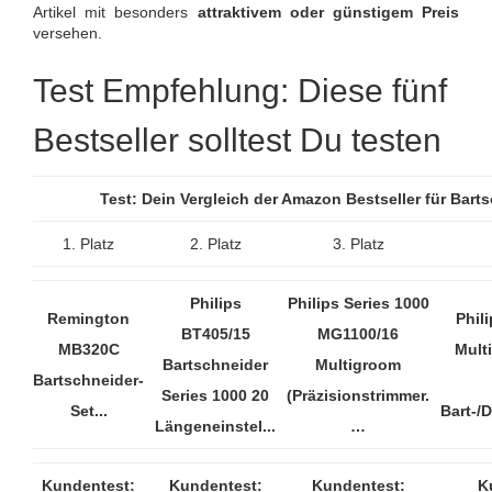
Artikel mit besonders
attraktivem oder günstigem Preis
versehen.
Test Empfehlung: Diese fünf
Bestseller solltest Du testen
Test: Dein Vergleich der Amazon Bestseller für Bar
1. Platz
2. Platz
3. Platz
Philips
Philips Series 1000
Remington
Phil
BT405/15
MG1100/16
MB320C
Mult
Bartschneider
Multigroom
Bartschneider-
Series 1000 20
(Präzisionstrimmer.
Set...
Bart-/
Längeneinstel...
…
Kundentest:
Kundentest:
Kundentest:
K