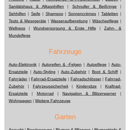
Sanitätshaus & Alltagshilfen
|
Schnuller & Beißringe
|
Sehhilfen
|
Seife
|
Shampoo
|
Sonnencrèmes
|
Tabletten
|
Tests & Messgeräte
|
Wasseraufbereitung
|
Wäschepflege
|
Wellness
|
Wundversorgung & Erste Hilfe
|
Zahn- &
Mundpflege
Fahrzeuge
Auto-Elektronik
|
Autoreifen & -Felgen
|
Autopflege
|
Auto-
Ersatzteile
|
Auto-Styling
|
Auto-Zubehör
|
Boot & Schiff
|
Fahrräder
|
Fahrrad-Ersatzteile
|
Fahradschlösser
|
Fahrrad-
Zubehör
|
Fahrzeugsicherheit
|
Kindersitze
|
Kraftrad-
Ersatzteile
|
Motorrad
|
Navigation & Blitzerwarner
|
Wohnwagen
|
Weitere Fahrzeuge
Garten
Anzucht
|
Bewässerung
|
Blumen & Pflanzen
|
Blumentöpfe &