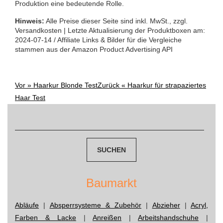
Produktion eine bedeutende Rolle.
Hinweis:
Alle Preise dieser Seite sind inkl. MwSt., zzgl.
Versandkosten | Letzte Aktualisierung der Produktboxen am:
2024-07-14 / Affiliate Links & Bilder für die Vergleiche
stammen aus der Amazon Product Advertising API
Vor »
Haarkur Blonde Test
Zurück «
Haarkur für strapaziertes
Post
Haar Test
navigation
Suchen
nach:
Baumarkt
Abläufe
|
Absperrsysteme & Zubehör
|
Abzieher
|
Acryl,
Farben & Lacke
|
Anreißen
|
Arbeitshandschuhe
|