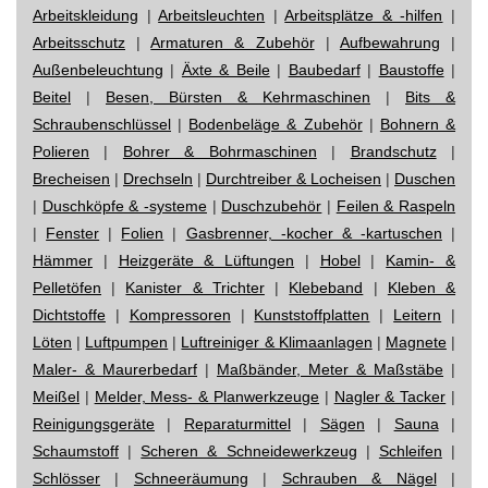
Arbeitskleidung
|
Arbeitsleuchten
|
Arbeitsplätze & -hilfen
|
Arbeitsschutz
|
Armaturen & Zubehör
|
Aufbewahrung
|
Außenbeleuchtung
|
Äxte & Beile
|
Baubedarf
|
Baustoffe
|
Beitel
|
Besen, Bürsten & Kehrmaschinen
|
Bits &
Schraubenschlüssel
|
Bodenbeläge & Zubehör
|
Bohnern &
Polieren
|
Bohrer & Bohrmaschinen
|
Brandschutz
|
Brecheisen
|
Drechseln
|
Durchtreiber & Locheisen
|
Duschen
|
Duschköpfe & -systeme
|
Duschzubehör
|
Feilen & Raspeln
|
Fenster
|
Folien
|
Gasbrenner, -kocher & -kartuschen
|
Hämmer
|
Heizgeräte & Lüftungen
|
Hobel
|
Kamin- &
Pelletöfen
|
Kanister & Trichter
|
Klebeband
|
Kleben &
Dichtstoffe
|
Kompressoren
|
Kunststoffplatten
|
Leitern
|
Löten
|
Luftpumpen
|
Luftreiniger & Klimaanlagen
|
Magnete
|
Maler- & Maurerbedarf
|
Maßbänder, Meter & Maßstäbe
|
Meißel
|
Melder, Mess- & Planwerkzeuge
|
Nagler & Tacker
|
Reinigungsgeräte
|
Reparaturmittel
|
Sägen
|
Sauna
|
Schaumstoff
|
Scheren & Schneidewerkzeug
|
Schleifen
|
Schlösser
|
Schneeräumung
|
Schrauben & Nägel
|