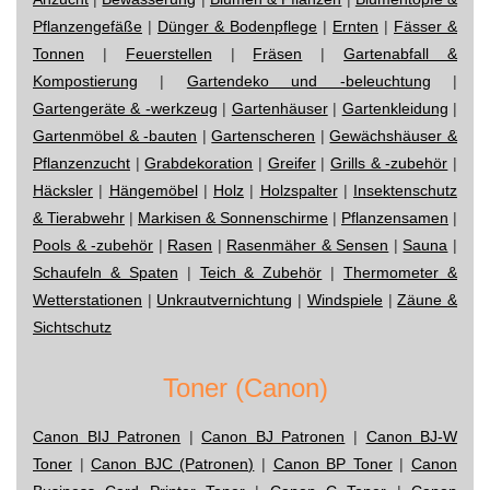
Pflanzengefäße
|
Dünger & Bodenpflege
|
Ernten
|
Fässer &
Tonnen
|
Feuerstellen
|
Fräsen
|
Gartenabfall &
Kompostierung
|
Gartendeko und -beleuchtung
|
Gartengeräte & -werkzeug
|
Gartenhäuser
|
Gartenkleidung
|
Gartenmöbel & -bauten
|
Gartenscheren
|
Gewächshäuser &
Pflanzenzucht
|
Grabdekoration
|
Greifer
|
Grills & -zubehör
|
Häcksler
|
Hängemöbel
|
Holz
|
Holzspalter
|
Insektenschutz
& Tierabwehr
|
Markisen & Sonnenschirme
|
Pflanzensamen
|
Pools & -zubehör
|
Rasen
|
Rasenmäher & Sensen
|
Sauna
|
Schaufeln & Spaten
|
Teich & Zubehör
|
Thermometer &
Wetterstationen
|
Unkrautvernichtung
|
Windspiele
|
Zäune &
Sichtschutz
Toner (Canon)
Canon BIJ Patronen
|
Canon BJ Patronen
|
Canon BJ-W
Toner
|
Canon BJC (Patronen)
|
Canon BP Toner
|
Canon