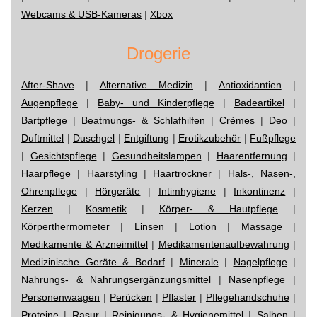
Webcams & USB-Kameras
|
Xbox
Drogerie
After-Shave
|
Alternative Medizin
|
Antioxidantien
|
Augenpflege
|
Baby- und Kinderpflege
|
Badeartikel
|
Bartpflege
|
Beatmungs- & Schlafhilfen
|
Crèmes
|
Deo
|
Duftmittel
|
Duschgel
|
Entgiftung
|
Erotikzubehör
|
Fußpflege
|
Gesichtspflege
|
Gesundheitslampen
|
Haarentfernung
|
Haarpflege
|
Haarstyling
|
Haartrockner
|
Hals-, Nasen-,
Ohrenpflege
|
Hörgeräte
|
Intimhygiene
|
Inkontinenz
|
Kerzen
|
Kosmetik
|
Körper- & Hautpflege
|
Körperthermometer
|
Linsen
|
Lotion
|
Massage
|
Medikamente & Arzneimittel
|
Medikamentenaufbewahrung
|
Medizinische Geräte & Bedarf
|
Minerale
|
Nagelpflege
|
Nahrungs- & Nahrungsergänzungsmittel
|
Nasenpflege
|
Personenwaagen
|
Perücken
|
Pflaster
|
Pflegehandschuhe
|
Proteine
|
Rasur
|
Reinigungs- & Hygienemittel
|
Salben
|