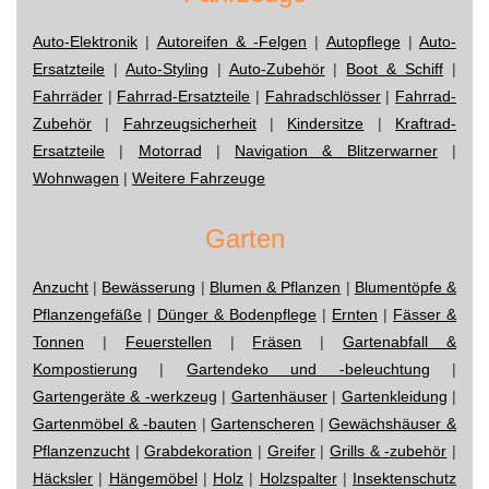
Auto-Elektronik
|
Autoreifen & -Felgen
|
Autopflege
|
Auto-
Ersatzteile
|
Auto-Styling
|
Auto-Zubehör
|
Boot & Schiff
|
Fahrräder
|
Fahrrad-Ersatzteile
|
Fahradschlösser
|
Fahrrad-
Zubehör
|
Fahrzeugsicherheit
|
Kindersitze
|
Kraftrad-
Ersatzteile
|
Motorrad
|
Navigation & Blitzerwarner
|
Wohnwagen
|
Weitere Fahrzeuge
Garten
Anzucht
|
Bewässerung
|
Blumen & Pflanzen
|
Blumentöpfe &
Pflanzengefäße
|
Dünger & Bodenpflege
|
Ernten
|
Fässer &
Tonnen
|
Feuerstellen
|
Fräsen
|
Gartenabfall &
Kompostierung
|
Gartendeko und -beleuchtung
|
Gartengeräte & -werkzeug
|
Gartenhäuser
|
Gartenkleidung
|
Gartenmöbel & -bauten
|
Gartenscheren
|
Gewächshäuser &
Pflanzenzucht
|
Grabdekoration
|
Greifer
|
Grills & -zubehör
|
Häcksler
|
Hängemöbel
|
Holz
|
Holzspalter
|
Insektenschutz