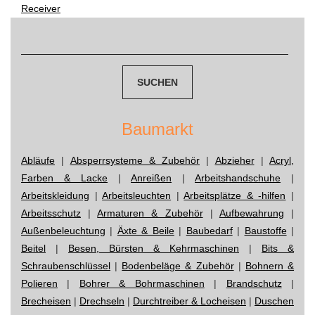
Receiver
navigation
Suchen
nach:
Baumarkt
Abläufe
|
Absperrsysteme & Zubehör
|
Abzieher
|
Acryl,
Farben & Lacke
|
Anreißen
|
Arbeitshandschuhe
|
Arbeitskleidung
|
Arbeitsleuchten
|
Arbeitsplätze & -hilfen
|
Arbeitsschutz
|
Armaturen & Zubehör
|
Aufbewahrung
|
Außenbeleuchtung
|
Äxte & Beile
|
Baubedarf
|
Baustoffe
|
Beitel
|
Besen, Bürsten & Kehrmaschinen
|
Bits &
Schraubenschlüssel
|
Bodenbeläge & Zubehör
|
Bohnern &
Polieren
|
Bohrer & Bohrmaschinen
|
Brandschutz
|
Brecheisen
|
Drechseln
|
Durchtreiber & Locheisen
|
Duschen