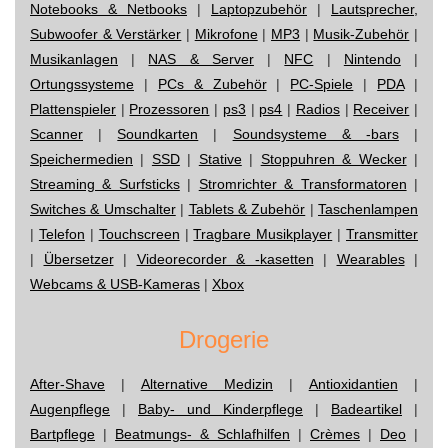
Notebooks & Netbooks
|
Laptopzubehör
|
Lautsprecher,
Subwoofer & Verstärker
|
Mikrofone
|
MP3
|
Musik-Zubehör
|
Musikanlagen
|
NAS & Server
|
NFC
|
Nintendo
|
Ortungssysteme
|
PCs & Zubehör
|
PC-Spiele
|
PDA
|
Plattenspieler
|
Prozessoren
|
ps3
|
ps4
|
Radios
|
Receiver
|
Scanner
|
Soundkarten
|
Soundsysteme & -bars
|
Speichermedien
|
SSD
|
Stative
|
Stoppuhren & Wecker
|
Streaming & Surfsticks
|
Stromrichter & Transformatoren
|
Switches & Umschalter
|
Tablets & Zubehör
|
Taschenlampen
|
Telefon
|
Touchscreen
|
Tragbare Musikplayer
|
Transmitter
|
Übersetzer
|
Videorecorder & -kasetten
|
Wearables
|
Webcams & USB-Kameras
|
Xbox
Drogerie
After-Shave
|
Alternative Medizin
|
Antioxidantien
|
Augenpflege
|
Baby- und Kinderpflege
|
Badeartikel
|
Bartpflege
|
Beatmungs- & Schlafhilfen
|
Crèmes
|
Deo
|