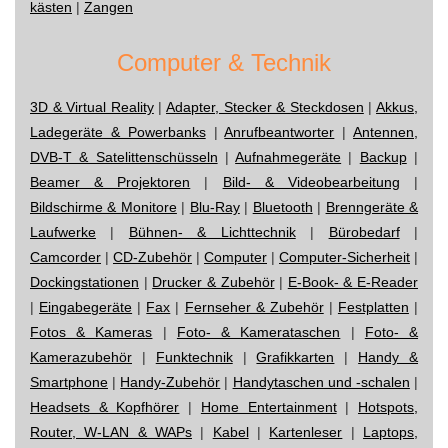
kästen
|
Zangen
Computer & Technik
3D & Virtual Reality
|
Adapter, Stecker & Steckdosen
|
Akkus,
Ladegeräte & Powerbanks
|
Anrufbeantworter
|
Antennen,
DVB-T & Satelittenschüsseln
|
Aufnahmegeräte
|
Backup
|
Beamer & Projektoren
|
Bild- & Videobearbeitung
|
Bildschirme & Monitore
|
Blu-Ray
|
Bluetooth
|
Brenngeräte &
Laufwerke
|
Bühnen- & Lichttechnik
|
Bürobedarf
|
Camcorder
|
CD-Zubehör
|
Computer
|
Computer-Sicherheit
|
Dockingstationen
|
Drucker & Zubehör
|
E-Book- & E-Reader
|
Eingabegeräte
|
Fax
|
Fernseher & Zubehör
|
Festplatten
|
Fotos & Kameras
|
Foto- & Kamerataschen
|
Foto- &
Kamerazubehör
|
Funktechnik
|
Grafikkarten
|
Handy &
Smartphone
|
Handy-Zubehör
|
Handytaschen und -schalen
|
Headsets & Kopfhörer
|
Home Entertainment
|
Hotspots,
Router, W-LAN & WAPs
|
Kabel
|
Kartenleser
|
Laptops,