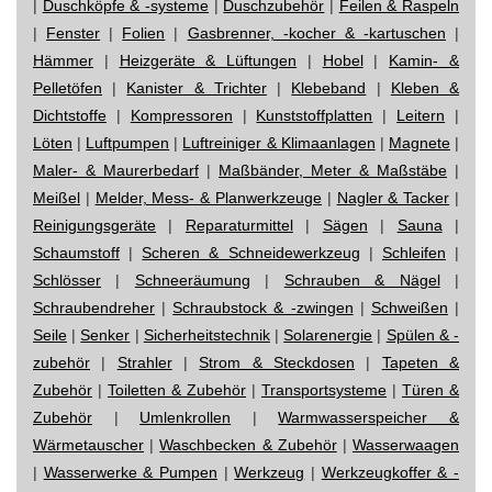
|
Duschköpfe & -systeme
|
Duschzubehör
|
Feilen & Raspeln
|
Fenster
|
Folien
|
Gasbrenner, -kocher & -kartuschen
|
Hämmer
|
Heizgeräte & Lüftungen
|
Hobel
|
Kamin- &
Pelletöfen
|
Kanister & Trichter
|
Klebeband
|
Kleben &
Dichtstoffe
|
Kompressoren
|
Kunststoffplatten
|
Leitern
|
Löten
|
Luftpumpen
|
Luftreiniger & Klimaanlagen
|
Magnete
|
Maler- & Maurerbedarf
|
Maßbänder, Meter & Maßstäbe
|
Meißel
|
Melder, Mess- & Planwerkzeuge
|
Nagler & Tacker
|
Reinigungsgeräte
|
Reparaturmittel
|
Sägen
|
Sauna
|
Schaumstoff
|
Scheren & Schneidewerkzeug
|
Schleifen
|
Schlösser
|
Schneeräumung
|
Schrauben & Nägel
|
Schraubendreher
|
Schraubstock & -zwingen
|
Schweißen
|
Seile
|
Senker
|
Sicherheitstechnik
|
Solarenergie
|
Spülen & -
zubehör
|
Strahler
|
Strom & Steckdosen
|
Tapeten &
Zubehör
|
Toiletten & Zubehör
|
Transportsysteme
|
Türen &
Zubehör
|
Umlenkrollen
|
Warmwasserspeicher &
Wärmetauscher
|
Waschbecken & Zubehör
|
Wasserwaagen
|
Wasserwerke & Pumpen
|
Werkzeug
|
Werkzeugkoffer & -