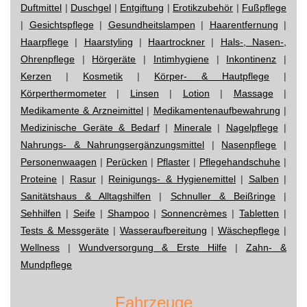
Duftmittel
|
Duschgel
|
Entgiftung
|
Erotikzubehör
|
Fußpflege
|
Gesichtspflege
|
Gesundheitslampen
|
Haarentfernung
|
Haarpflege
|
Haarstyling
|
Haartrockner
|
Hals-, Nasen-,
Ohrenpflege
|
Hörgeräte
|
Intimhygiene
|
Inkontinenz
|
Kerzen
|
Kosmetik
|
Körper- & Hautpflege
|
Körperthermometer
|
Linsen
|
Lotion
|
Massage
|
Medikamente & Arzneimittel
|
Medikamentenaufbewahrung
|
Medizinische Geräte & Bedarf
|
Minerale
|
Nagelpflege
|
Nahrungs- & Nahrungsergänzungsmittel
|
Nasenpflege
|
Personenwaagen
|
Perücken
|
Pflaster
|
Pflegehandschuhe
|
Proteine
|
Rasur
|
Reinigungs- & Hygienemittel
|
Salben
|
Sanitätshaus & Alltagshilfen
|
Schnuller & Beißringe
|
Sehhilfen
|
Seife
|
Shampoo
|
Sonnencrèmes
|
Tabletten
|
Tests & Messgeräte
|
Wasseraufbereitung
|
Wäschepflege
|
Wellness
|
Wundversorgung & Erste Hilfe
|
Zahn- &
Mundpflege
Fahrzeuge