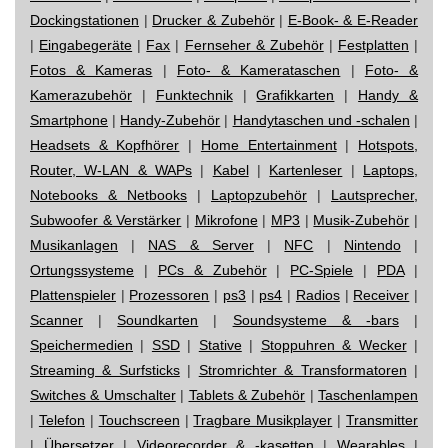
Dockingstationen
|
Drucker & Zubehör
|
E-Book- & E-Reader
|
Eingabegeräte
|
Fax
|
Fernseher & Zubehör
|
Festplatten
|
Fotos & Kameras
|
Foto- & Kamerataschen
|
Foto- &
Kamerazubehör
|
Funktechnik
|
Grafikkarten
|
Handy &
Smartphone
|
Handy-Zubehör
|
Handytaschen und -schalen
|
Headsets & Kopfhörer
|
Home Entertainment
|
Hotspots,
Router, W-LAN & WAPs
|
Kabel
|
Kartenleser
|
Laptops,
Notebooks & Netbooks
|
Laptopzubehör
|
Lautsprecher,
Subwoofer & Verstärker
|
Mikrofone
|
MP3
|
Musik-Zubehör
|
Musikanlagen
|
NAS & Server
|
NFC
|
Nintendo
|
Ortungssysteme
|
PCs & Zubehör
|
PC-Spiele
|
PDA
|
Plattenspieler
|
Prozessoren
|
ps3
|
ps4
|
Radios
|
Receiver
|
Scanner
|
Soundkarten
|
Soundsysteme & -bars
|
Speichermedien
|
SSD
|
Stative
|
Stoppuhren & Wecker
|
Streaming & Surfsticks
|
Stromrichter & Transformatoren
|
Switches & Umschalter
|
Tablets & Zubehör
|
Taschenlampen
|
Telefon
|
Touchscreen
|
Tragbare Musikplayer
|
Transmitter
|
Übersetzer
|
Videorecorder & -kasetten
|
Wearables
|