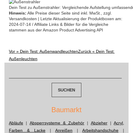
Dein Test zu Außenstrahler: Vergleichende Aufstellung umfassend
Hinweis:
Alle Preise dieser Seite sind inkl. MwSt., zzgl.
Versandkosten | Letzte Aktualisierung der Produktboxen am:
2024-07-14 / Affiliate Links & Bilder für die Vergleiche
stammen aus der Amazon Product Advertising API
Vor »
Dein Test: Außenwandleuchten
Zurück «
Dein Test:
Post
Außenleuchten
navigation
Suchen
nach:
Baumarkt
Abläufe
|
Absperrsysteme & Zubehör
|
Abzieher
|
Acryl,
Farben & Lacke
|
Anreißen
|
Arbeitshandschuhe
|