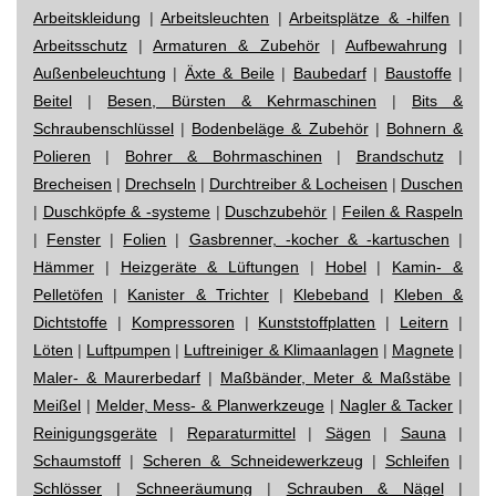
Arbeitskleidung
|
Arbeitsleuchten
|
Arbeitsplätze & -hilfen
|
Arbeitsschutz
|
Armaturen & Zubehör
|
Aufbewahrung
|
Außenbeleuchtung
|
Äxte & Beile
|
Baubedarf
|
Baustoffe
|
Beitel
|
Besen, Bürsten & Kehrmaschinen
|
Bits &
Schraubenschlüssel
|
Bodenbeläge & Zubehör
|
Bohnern &
Polieren
|
Bohrer & Bohrmaschinen
|
Brandschutz
|
Brecheisen
|
Drechseln
|
Durchtreiber & Locheisen
|
Duschen
|
Duschköpfe & -systeme
|
Duschzubehör
|
Feilen & Raspeln
|
Fenster
|
Folien
|
Gasbrenner, -kocher & -kartuschen
|
Hämmer
|
Heizgeräte & Lüftungen
|
Hobel
|
Kamin- &
Pelletöfen
|
Kanister & Trichter
|
Klebeband
|
Kleben &
Dichtstoffe
|
Kompressoren
|
Kunststoffplatten
|
Leitern
|
Löten
|
Luftpumpen
|
Luftreiniger & Klimaanlagen
|
Magnete
|
Maler- & Maurerbedarf
|
Maßbänder, Meter & Maßstäbe
|
Meißel
|
Melder, Mess- & Planwerkzeuge
|
Nagler & Tacker
|
Reinigungsgeräte
|
Reparaturmittel
|
Sägen
|
Sauna
|
Schaumstoff
|
Scheren & Schneidewerkzeug
|
Schleifen
|
Schlösser
|
Schneeräumung
|
Schrauben & Nägel
|