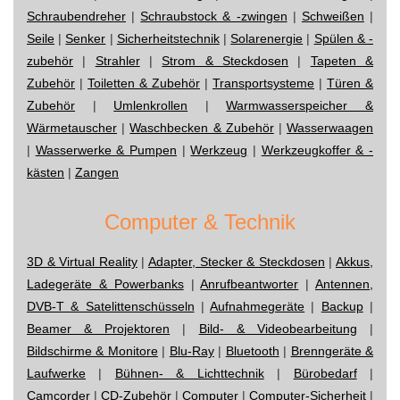
Schraubendreher
|
Schraubstock & -zwingen
|
Schweißen
|
Seile
|
Senker
|
Sicherheitstechnik
|
Solarenergie
|
Spülen & -
zubehör
|
Strahler
|
Strom & Steckdosen
|
Tapeten &
Zubehör
|
Toiletten & Zubehör
|
Transportsysteme
|
Türen &
Zubehör
|
Umlenkrollen
|
Warmwasserspeicher &
Wärmetauscher
|
Waschbecken & Zubehör
|
Wasserwaagen
|
Wasserwerke & Pumpen
|
Werkzeug
|
Werkzeugkoffer & -
kästen
|
Zangen
Computer & Technik
3D & Virtual Reality
|
Adapter, Stecker & Steckdosen
|
Akkus,
Ladegeräte & Powerbanks
|
Anrufbeantworter
|
Antennen,
DVB-T & Satelittenschüsseln
|
Aufnahmegeräte
|
Backup
|
Beamer & Projektoren
|
Bild- & Videobearbeitung
|
Bildschirme & Monitore
|
Blu-Ray
|
Bluetooth
|
Brenngeräte &
Laufwerke
|
Bühnen- & Lichttechnik
|
Bürobedarf
|
Camcorder
|
CD-Zubehör
|
Computer
|
Computer-Sicherheit
|