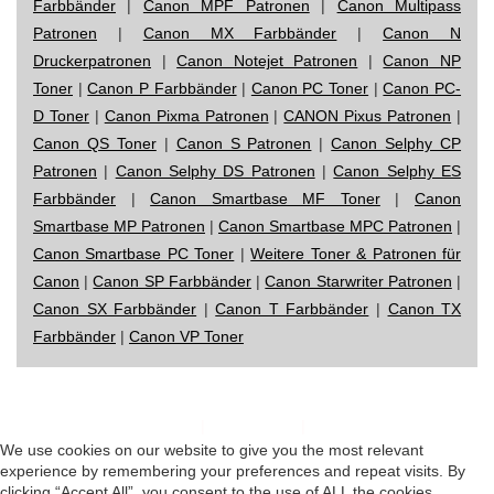
Farbbänder
|
Canon MPF Patronen
|
Canon Multipass
Patronen
|
Canon MX Farbbänder
|
Canon N
Druckerpatronen
|
Canon Notejet Patronen
|
Canon NP
Toner
|
Canon P Farbbänder
|
Canon PC Toner
|
Canon PC-
D Toner
|
Canon Pixma Patronen
|
CANON Pixus Patronen
|
Canon QS Toner
|
Canon S Patronen
|
Canon Selphy CP
Patronen
|
Canon Selphy DS Patronen
|
Canon Selphy ES
Farbbänder
|
Canon Smartbase MF Toner
|
Canon
Smartbase MP Patronen
|
Canon Smartbase MPC Patronen
|
Canon Smartbase PC Toner
|
Weitere Toner & Patronen für
Canon
|
Canon SP Farbbänder
|
Canon Starwriter Patronen
|
Canon SX Farbbänder
|
Canon T Farbbänder
|
Canon TX
Farbbänder
|
Canon VP Toner
Impressum
|
Datenschutz
|
Startseite
We use cookies on our website to give you the most relevant
experience by remembering your preferences and repeat visits. By
clicking “Accept All”, you consent to the use of ALL the cookies.