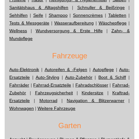
Sanitätshaus & Alltagshilfen
|
Schnuller & Beißringe
|
Sehhilfen
|
Seife
|
Shampoo
|
Sonnencrèmes
|
Tabletten
|
Tests & Messgeräte
|
Wasseraufbereitung
|
Wäschepflege
|
Wellness
|
Wundversorgung & Erste Hilfe
|
Zahn- &
Mundpflege
Fahrzeuge
Auto-Elektronik
|
Autoreifen & -Felgen
|
Autopflege
|
Auto-
Ersatzteile
|
Auto-Styling
|
Auto-Zubehör
|
Boot & Schiff
|
Fahrräder
|
Fahrrad-Ersatzteile
|
Fahradschlösser
|
Fahrrad-
Zubehör
|
Fahrzeugsicherheit
|
Kindersitze
|
Kraftrad-
Ersatzteile
|
Motorrad
|
Navigation & Blitzerwarner
|
Wohnwagen
|
Weitere Fahrzeuge
Garten