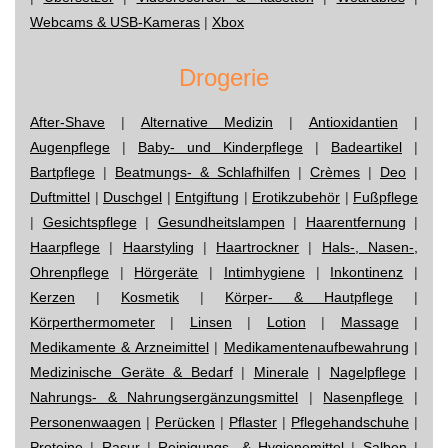
Webcams & USB-Kameras
|
Xbox
Drogerie
After-Shave
|
Alternative Medizin
|
Antioxidantien
|
Augenpflege
|
Baby- und Kinderpflege
|
Badeartikel
|
Bartpflege
|
Beatmungs- & Schlafhilfen
|
Crèmes
|
Deo
|
Duftmittel
|
Duschgel
|
Entgiftung
|
Erotikzubehör
|
Fußpflege
|
Gesichtspflege
|
Gesundheitslampen
|
Haarentfernung
|
Haarpflege
|
Haarstyling
|
Haartrockner
|
Hals-, Nasen-,
Ohrenpflege
|
Hörgeräte
|
Intimhygiene
|
Inkontinenz
|
Kerzen
|
Kosmetik
|
Körper- & Hautpflege
|
Körperthermometer
|
Linsen
|
Lotion
|
Massage
|
Medikamente & Arzneimittel
|
Medikamentenaufbewahrung
|
Medizinische Geräte & Bedarf
|
Minerale
|
Nagelpflege
|
Nahrungs- & Nahrungsergänzungsmittel
|
Nasenpflege
|
Personenwaagen
|
Perücken
|
Pflaster
|
Pflegehandschuhe
|
Proteine
|
Rasur
|
Reinigungs- & Hygienemittel
|
Salben
|