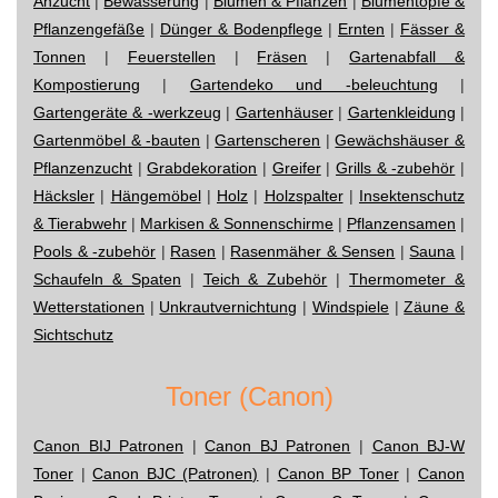
Anzucht
|
Bewässerung
|
Blumen & Pflanzen
|
Blumentöpfe &
Pflanzengefäße
|
Dünger & Bodenpflege
|
Ernten
|
Fässer &
Tonnen
|
Feuerstellen
|
Fräsen
|
Gartenabfall &
Kompostierung
|
Gartendeko und -beleuchtung
|
Gartengeräte & -werkzeug
|
Gartenhäuser
|
Gartenkleidung
|
Gartenmöbel & -bauten
|
Gartenscheren
|
Gewächshäuser &
Pflanzenzucht
|
Grabdekoration
|
Greifer
|
Grills & -zubehör
|
Häcksler
|
Hängemöbel
|
Holz
|
Holzspalter
|
Insektenschutz
& Tierabwehr
|
Markisen & Sonnenschirme
|
Pflanzensamen
|
Pools & -zubehör
|
Rasen
|
Rasenmäher & Sensen
|
Sauna
|
Schaufeln & Spaten
|
Teich & Zubehör
|
Thermometer &
Wetterstationen
|
Unkrautvernichtung
|
Windspiele
|
Zäune &
Sichtschutz
Toner (Canon)
Canon BIJ Patronen
|
Canon BJ Patronen
|
Canon BJ-W
Toner
|
Canon BJC (Patronen)
|
Canon BP Toner
|
Canon