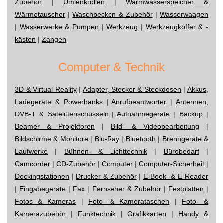
Zubehör
|
Umlenkrollen
|
Warmwasserspeicher &
Wärmetauscher
|
Waschbecken & Zubehör
|
Wasserwaagen
|
Wasserwerke & Pumpen
|
Werkzeug
|
Werkzeugkoffer & -
kästen
|
Zangen
Computer & Technik
3D & Virtual Reality
|
Adapter, Stecker & Steckdosen
|
Akkus,
Ladegeräte & Powerbanks
|
Anrufbeantworter
|
Antennen,
DVB-T & Satelittenschüsseln
|
Aufnahmegeräte
|
Backup
|
Beamer & Projektoren
|
Bild- & Videobearbeitung
|
Bildschirme & Monitore
|
Blu-Ray
|
Bluetooth
|
Brenngeräte &
Laufwerke
|
Bühnen- & Lichttechnik
|
Bürobedarf
|
Camcorder
|
CD-Zubehör
|
Computer
|
Computer-Sicherheit
|
Dockingstationen
|
Drucker & Zubehör
|
E-Book- & E-Reader
|
Eingabegeräte
|
Fax
|
Fernseher & Zubehör
|
Festplatten
|
Fotos & Kameras
|
Foto- & Kamerataschen
|
Foto- &
Kamerazubehör
|
Funktechnik
|
Grafikkarten
|
Handy &