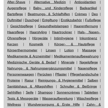
After-Shave
|
Alternative Medizin
|
Antioxidantien
|
Augenpflege
|
Baby- und Kinderpflege
|
Badeartikel
|
Bartpflege
|
Beatmungs- & Schlafhilfen
|
Crèmes
|
Deo
|
Duftmittel
|
Duschgel
|
Entgiftung
|
Erotikzubehör
|
Fußpflege
|
Gesichtspflege
|
Gesundheitslampen
|
Haarentfernung
|
Haarpflege
|
Haarstyling
|
Haartrockner
|
Hals-, Nasen-,
Ohrenpflege
|
Hörgeräte
|
Intimhygiene
|
Inkontinenz
|
Kerzen
|
Kosmetik
|
Körper- & Hautpflege
|
Körperthermometer
|
Linsen
|
Lotion
|
Massage
|
Medikamente & Arzneimittel
|
Medikamentenaufbewahrung
|
Medizinische Geräte & Bedarf
|
Minerale
|
Nagelpflege
|
Nahrungs- & Nahrungsergänzungsmittel
|
Nasenpflege
|
Personenwaagen
|
Perücken
|
Pflaster
|
Pflegehandschuhe
|
Proteine
|
Rasur
|
Reinigungs- & Hygienemittel
|
Salben
|
Sanitätshaus & Alltagshilfen
|
Schnuller & Beißringe
|
Sehhilfen
|
Seife
|
Shampoo
|
Sonnencrèmes
|
Tabletten
|
Tests & Messgeräte
|
Wasseraufbereitung
|
Wäschepflege
|
Wellness
|
Wundversorgung & Erste Hilfe
|
Zahn- &