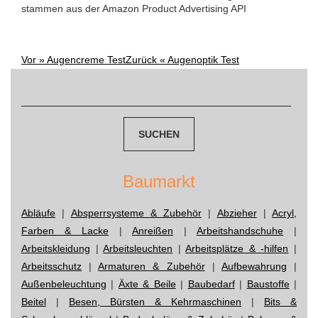
stammen aus der Amazon Product Advertising API
Vor »
Augencreme Test
Zurück «
Augenoptik Test
Post
Suchen
navigation
nach:
Baumarkt
Abläufe
|
Absperrsysteme & Zubehör
|
Abzieher
|
Acryl,
Farben & Lacke
|
Anreißen
|
Arbeitshandschuhe
|
Arbeitskleidung
|
Arbeitsleuchten
|
Arbeitsplätze & -hilfen
|
Arbeitsschutz
|
Armaturen & Zubehör
|
Aufbewahrung
|
Außenbeleuchtung
|
Äxte & Beile
|
Baubedarf
|
Baustoffe
|
Beitel
|
Besen, Bürsten & Kehrmaschinen
|
Bits &