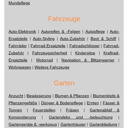
Mundpflege
Fahrzeuge
Auto-Elektronik
|
Autoreifen & -Felgen
|
Autopflege
|
Auto-
Ersatzteile
|
Auto-Styling
|
Auto-Zubehör
|
Boot & Schiff
|
Fahrräder
|
Fahrrad-Ersatzteile
|
Fahradschlösser
|
Fahrrad-
Zubehör
|
Fahrzeugsicherheit
|
Kindersitze
|
Kraftrad-
Ersatzteile
|
Motorrad
|
Navigation & Blitzerwarner
|
Wohnwagen
|
Weitere Fahrzeuge
Garten
Anzucht
|
Bewässerung
|
Blumen & Pflanzen
|
Blumentöpfe &
Pflanzengefäße
|
Dünger & Bodenpflege
|
Ernten
|
Fässer &
Tonnen
|
Feuerstellen
|
Fräsen
|
Gartenabfall &
Kompostierung
|
Gartendeko und -beleuchtung
|
Gartengeräte & -werkzeug
|
Gartenhäuser
|
Gartenkleidung
|