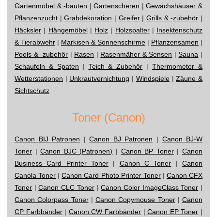
Gartenmöbel & -bauten
|
Gartenscheren
|
Gewächshäuser &
Pflanzenzucht
|
Grabdekoration
|
Greifer
|
Grills & -zubehör
|
Häcksler
|
Hängemöbel
|
Holz
|
Holzspalter
|
Insektenschutz
& Tierabwehr
|
Markisen & Sonnenschirme
|
Pflanzensamen
|
Pools & -zubehör
|
Rasen
|
Rasenmäher & Sensen
|
Sauna
|
Schaufeln & Spaten
|
Teich & Zubehör
|
Thermometer &
Wetterstationen
|
Unkrautvernichtung
|
Windspiele
|
Zäune &
Sichtschutz
Toner (Canon)
Canon BIJ Patronen
|
Canon BJ Patronen
|
Canon BJ-W
Toner
|
Canon BJC (Patronen)
|
Canon BP Toner
|
Canon
Business Card Printer Toner
|
Canon C Toner
|
Canon
Canola Toner
|
Canon Card Photo Printer Toner
|
Canon CFX
Toner
|
Canon CLC Toner
|
Canon Color ImageClass Toner
|
Canon Colorpass Toner
|
Canon Copymouse Toner
|
Canon
CP Farbbänder
|
Canon CW Farbbänder
|
Canon EP Toner
|