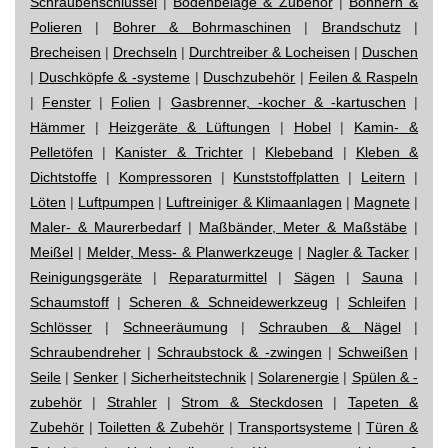
Schraubenschlüssel
|
Bodenbeläge & Zubehör
|
Bohnern &
Polieren
|
Bohrer & Bohrmaschinen
|
Brandschutz
|
Brecheisen
|
Drechseln
|
Durchtreiber & Locheisen
|
Duschen
|
Duschköpfe & -systeme
|
Duschzubehör
|
Feilen & Raspeln
|
Fenster
|
Folien
|
Gasbrenner, -kocher & -kartuschen
|
Hämmer
|
Heizgeräte & Lüftungen
|
Hobel
|
Kamin- &
Pelletöfen
|
Kanister & Trichter
|
Klebeband
|
Kleben &
Dichtstoffe
|
Kompressoren
|
Kunststoffplatten
|
Leitern
|
Löten
|
Luftpumpen
|
Luftreiniger & Klimaanlagen
|
Magnete
|
Maler- & Maurerbedarf
|
Maßbänder, Meter & Maßstäbe
|
Meißel
|
Melder, Mess- & Planwerkzeuge
|
Nagler & Tacker
|
Reinigungsgeräte
|
Reparaturmittel
|
Sägen
|
Sauna
|
Schaumstoff
|
Scheren & Schneidewerkzeug
|
Schleifen
|
Schlösser
|
Schneeräumung
|
Schrauben & Nägel
|
Schraubendreher
|
Schraubstock & -zwingen
|
Schweißen
|
Seile
|
Senker
|
Sicherheitstechnik
|
Solarenergie
|
Spülen & -
zubehör
|
Strahler
|
Strom & Steckdosen
|
Tapeten &
Zubehör
|
Toiletten & Zubehör
|
Transportsysteme
|
Türen &