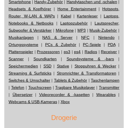
Smartphone
|
Handy-Zubehör
|
Handytaschen und -schalen
|
Headsets & Kopfhörer
|
Home Entertainment
|
Hotspots,
Router, W-LAN & WAPs
|
Kabel
|
Kartenleser
|
Laptops,
Notebooks & Netbooks
|
Laptopzubehör
|
Lautsprecher,
Subwoofer & Verstärker
|
Mikrofone
|
MP3
|
Musik-Zubehör
|
Musikanlagen
|
NAS & Server
|
NFC
|
Nintendo
|
Ortungssysteme
|
PCs & Zubehör
|
PC-Spiele
|
PDA
|
Plattenspieler
|
Prozessoren
|
ps3
|
ps4
|
Radios
|
Receiver
|
Scanner
|
Soundkarten
|
Soundsysteme & -bars
|
Speichermedien
|
SSD
|
Stative
|
Stoppuhren & Wecker
|
Streaming & Surfsticks
|
Stromrichter & Transformatoren
|
Switches & Umschalter
|
Tablets & Zubehör
|
Taschenlampen
|
Telefon
|
Touchscreen
|
Tragbare Musikplayer
|
Transmitter
|
Übersetzer
|
Videorecorder & -kasetten
|
Wearables
|
Webcams & USB-Kameras
|
Xbox
Drogerie