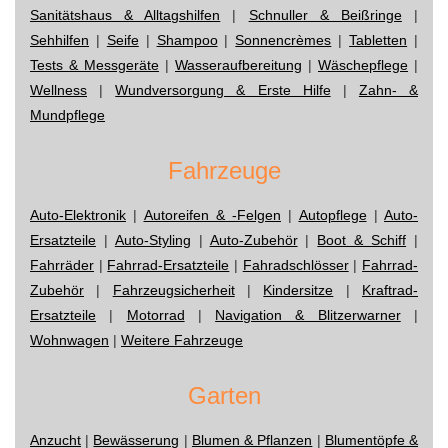
Sanitätshaus & Alltagshilfen
|
Schnuller & Beißringe
|
Sehhilfen
|
Seife
|
Shampoo
|
Sonnencrèmes
|
Tabletten
|
Tests & Messgeräte
|
Wasseraufbereitung
|
Wäschepflege
|
Wellness
|
Wundversorgung & Erste Hilfe
|
Zahn- &
Mundpflege
Fahrzeuge
Auto-Elektronik
|
Autoreifen & -Felgen
|
Autopflege
|
Auto-
Ersatzteile
|
Auto-Styling
|
Auto-Zubehör
|
Boot & Schiff
|
Fahrräder
|
Fahrrad-Ersatzteile
|
Fahradschlösser
|
Fahrrad-
Zubehör
|
Fahrzeugsicherheit
|
Kindersitze
|
Kraftrad-
Ersatzteile
|
Motorrad
|
Navigation & Blitzerwarner
|
Wohnwagen
|
Weitere Fahrzeuge
Garten
Anzucht
|
Bewässerung
|
Blumen & Pflanzen
|
Blumentöpfe &