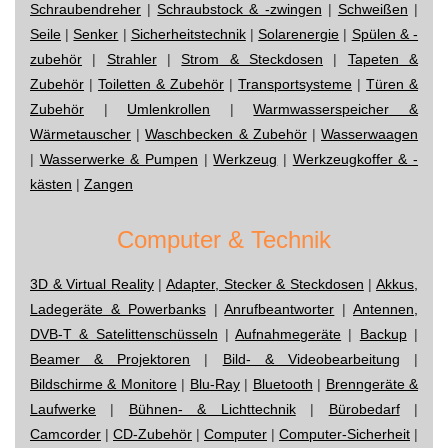
Schraubendreher
|
Schraubstock & -zwingen
|
Schweißen
|
Seile
|
Senker
|
Sicherheitstechnik
|
Solarenergie
|
Spülen & -
zubehör
|
Strahler
|
Strom & Steckdosen
|
Tapeten &
Zubehör
|
Toiletten & Zubehör
|
Transportsysteme
|
Türen &
Zubehör
|
Umlenkrollen
|
Warmwasserspeicher &
Wärmetauscher
|
Waschbecken & Zubehör
|
Wasserwaagen
|
Wasserwerke & Pumpen
|
Werkzeug
|
Werkzeugkoffer & -
kästen
|
Zangen
Computer & Technik
3D & Virtual Reality
|
Adapter, Stecker & Steckdosen
|
Akkus,
Ladegeräte & Powerbanks
|
Anrufbeantworter
|
Antennen,
DVB-T & Satelittenschüsseln
|
Aufnahmegeräte
|
Backup
|
Beamer & Projektoren
|
Bild- & Videobearbeitung
|
Bildschirme & Monitore
|
Blu-Ray
|
Bluetooth
|
Brenngeräte &
Laufwerke
|
Bühnen- & Lichttechnik
|
Bürobedarf
|
Camcorder
|
CD-Zubehör
|
Computer
|
Computer-Sicherheit
|