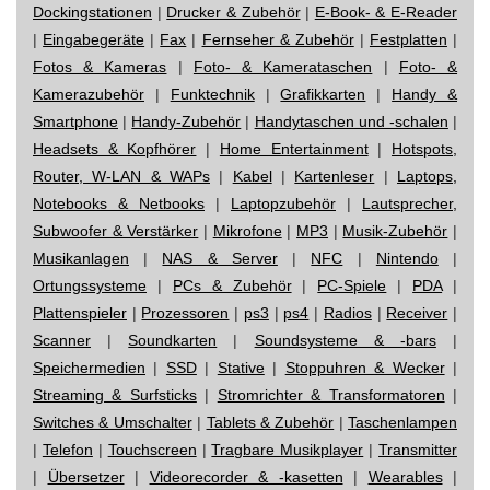
Dockingstationen
|
Drucker & Zubehör
|
E-Book- & E-Reader
|
Eingabegeräte
|
Fax
|
Fernseher & Zubehör
|
Festplatten
|
Fotos & Kameras
|
Foto- & Kamerataschen
|
Foto- &
Kamerazubehör
|
Funktechnik
|
Grafikkarten
|
Handy &
Smartphone
|
Handy-Zubehör
|
Handytaschen und -schalen
|
Headsets & Kopfhörer
|
Home Entertainment
|
Hotspots,
Router, W-LAN & WAPs
|
Kabel
|
Kartenleser
|
Laptops,
Notebooks & Netbooks
|
Laptopzubehör
|
Lautsprecher,
Subwoofer & Verstärker
|
Mikrofone
|
MP3
|
Musik-Zubehör
|
Musikanlagen
|
NAS & Server
|
NFC
|
Nintendo
|
Ortungssysteme
|
PCs & Zubehör
|
PC-Spiele
|
PDA
|
Plattenspieler
|
Prozessoren
|
ps3
|
ps4
|
Radios
|
Receiver
|
Scanner
|
Soundkarten
|
Soundsysteme & -bars
|
Speichermedien
|
SSD
|
Stative
|
Stoppuhren & Wecker
|
Streaming & Surfsticks
|
Stromrichter & Transformatoren
|
Switches & Umschalter
|
Tablets & Zubehör
|
Taschenlampen
|
Telefon
|
Touchscreen
|
Tragbare Musikplayer
|
Transmitter
|
Übersetzer
|
Videorecorder & -kasetten
|
Wearables
|