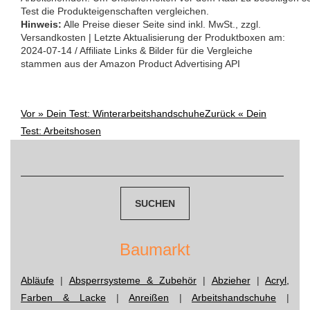
Test die Produkteigenschaften vergleichen.
Hinweis:
Alle Preise dieser Seite sind inkl. MwSt., zzgl.
Versandkosten | Letzte Aktualisierung der Produktboxen am:
2024-07-14 / Affiliate Links & Bilder für die Vergleiche
stammen aus der Amazon Product Advertising API
Vor »
Dein Test: Winterarbeitshandschuhe
Zurück «
Dein
Post
Test: Arbeitshosen
Suchen
navigation
nach:
Baumarkt
Abläufe
|
Absperrsysteme & Zubehör
|
Abzieher
|
Acryl,
Farben & Lacke
|
Anreißen
|
Arbeitshandschuhe
|