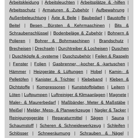
Arbeitskleidung
|
Arbeitsleuchten
|
Arbeitsplätze & -hilfen
|
Arbeitsschutz
|
Armaturen & Zubehör
|
Aufbewahrung
|
Außenbeleuchtung
|
Äxte & Beile
|
Baubedarf
|
Baustoffe
|
Beitel
|
Besen, Bürsten & Kehrmaschinen
|
Bits &
Schraubenschlüssel
|
Bodenbeläge & Zubehör
|
Bohnern &
Polieren
|
Bohrer & Bohrmaschinen
|
Brandschutz
|
Brecheisen
|
Drechseln
|
Durchtreiber & Locheisen
|
Duschen
|
Duschköpfe & -systeme
|
Duschzubehör
|
Feilen & Raspeln
|
Fenster
|
Folien
|
Gasbrenner, -kocher & -kartuschen
|
Hämmer
|
Heizgeräte & Lüftungen
|
Hobel
|
Kamin- &
Pelletöfen
|
Kanister & Trichter
|
Klebeband
|
Kleben &
Dichtstoffe
|
Kompressoren
|
Kunststoffplatten
|
Leitern
|
Löten
|
Luftpumpen
|
Luftreiniger & Klimaanlagen
|
Magnete
|
Maler- & Maurerbedarf
|
Maßbänder, Meter & Maßstäbe
|
Meißel
|
Melder, Mess- & Planwerkzeuge
|
Nagler & Tacker
|
Reinigungsgeräte
|
Reparaturmittel
|
Sägen
|
Sauna
|
Schaumstoff
|
Scheren & Schneidewerkzeug
|
Schleifen
|
Schlösser
|
Schneeräumung
|
Schrauben & Nägel
|