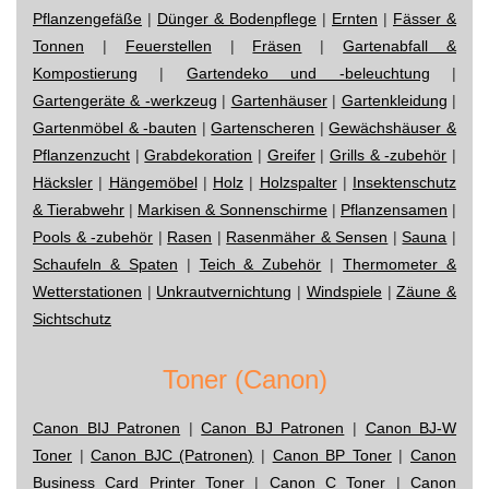
Pflanzengefäße
|
Dünger & Bodenpflege
|
Ernten
|
Fässer &
Tonnen
|
Feuerstellen
|
Fräsen
|
Gartenabfall &
Kompostierung
|
Gartendeko und -beleuchtung
|
Gartengeräte & -werkzeug
|
Gartenhäuser
|
Gartenkleidung
|
Gartenmöbel & -bauten
|
Gartenscheren
|
Gewächshäuser &
Pflanzenzucht
|
Grabdekoration
|
Greifer
|
Grills & -zubehör
|
Häcksler
|
Hängemöbel
|
Holz
|
Holzspalter
|
Insektenschutz
& Tierabwehr
|
Markisen & Sonnenschirme
|
Pflanzensamen
|
Pools & -zubehör
|
Rasen
|
Rasenmäher & Sensen
|
Sauna
|
Schaufeln & Spaten
|
Teich & Zubehör
|
Thermometer &
Wetterstationen
|
Unkrautvernichtung
|
Windspiele
|
Zäune &
Sichtschutz
Toner (Canon)
Canon BIJ Patronen
|
Canon BJ Patronen
|
Canon BJ-W
Toner
|
Canon BJC (Patronen)
|
Canon BP Toner
|
Canon
Business Card Printer Toner
|
Canon C Toner
|
Canon