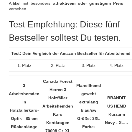
Artikel mit besonders
attraktivem oder günstigem Preis
versehen.
Test Empfehlung: Diese fünf
Bestseller solltest Du testen.
Test: Dein Vergleich der Amazon Bestseller für Arbeitshem
1. Platz
2. Platz
3. Platz
4. Platz
Canada Forest
3
Flanellhemd
Herren 3
Arbeitshemden
gewebt
Holzfäller
BRANDIT
in
extralang
Arbeitshemden
US HEMD
Holzfällerkaro-
blau/sw
Karo
Kurzarm
Optik - 85 cm
Größe: 3XL
Kentkragen
Navy - XL…
Rückenlänge
Farbe:
70008 Gr. XL