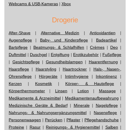
Webcams & USB-Kameras
|
Xbox
Drogerie
After-Shave
|
Alternative Medizin
|
Antioxidantien
|
Augenpflege
|
Baby- und Kinderpflege
|
Badeartikel
|
Bartpflege
|
Beatmungs- & Schlafhilfen
|
Crèmes
|
Deo
|
Duftmittel
|
Duschgel
|
Entgiftung
|
Erotikzubehör
|
Fußpflege
|
Gesichtspflege
|
Gesundheitslampen
|
Haarentfernung
|
Haarpflege
|
Haarstyling
|
Haartrockner
|
Hals-, Nasen-,
Ohrenpflege
|
Hörgeräte
|
Intimhygiene
|
Inkontinenz
|
Kerzen
|
Kosmetik
|
Körper- & Hautpflege
|
Körperthermometer
|
Linsen
|
Lotion
|
Massage
|
Medikamente & Arzneimittel
|
Medikamentenaufbewahrung
|
Medizinische Geräte & Bedarf
|
Minerale
|
Nagelpflege
|
Nahrungs- & Nahrungsergänzungsmittel
|
Nasenpflege
|
Personenwaagen
|
Perücken
|
Pflaster
|
Pflegehandschuhe
|
Proteine
|
Rasur
|
Reinigungs- & Hygienemittel
|
Salben
|