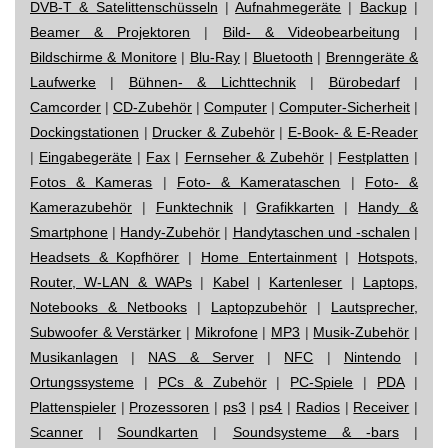
DVB-T & Satelittenschüsseln
|
Aufnahmegeräte
|
Backup
|
Beamer & Projektoren
|
Bild- & Videobearbeitung
|
Bildschirme & Monitore
|
Blu-Ray
|
Bluetooth
|
Brenngeräte &
Laufwerke
|
Bühnen- & Lichttechnik
|
Bürobedarf
|
Camcorder
|
CD-Zubehör
|
Computer
|
Computer-Sicherheit
|
Dockingstationen
|
Drucker & Zubehör
|
E-Book- & E-Reader
|
Eingabegeräte
|
Fax
|
Fernseher & Zubehör
|
Festplatten
|
Fotos & Kameras
|
Foto- & Kamerataschen
|
Foto- &
Kamerazubehör
|
Funktechnik
|
Grafikkarten
|
Handy &
Smartphone
|
Handy-Zubehör
|
Handytaschen und -schalen
|
Headsets & Kopfhörer
|
Home Entertainment
|
Hotspots,
Router, W-LAN & WAPs
|
Kabel
|
Kartenleser
|
Laptops,
Notebooks & Netbooks
|
Laptopzubehör
|
Lautsprecher,
Subwoofer & Verstärker
|
Mikrofone
|
MP3
|
Musik-Zubehör
|
Musikanlagen
|
NAS & Server
|
NFC
|
Nintendo
|
Ortungssysteme
|
PCs & Zubehör
|
PC-Spiele
|
PDA
|
Plattenspieler
|
Prozessoren
|
ps3
|
ps4
|
Radios
|
Receiver
|
Scanner
|
Soundkarten
|
Soundsysteme & -bars
|