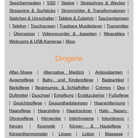
Speichermedien
|
SSD
|
Stative
|
Stoppuhren & Wecker
|
Streaming & Surfsticks
|
Stromrichter & Transformatoren
|
Switches & Umschalter
|
Tablets & Zubehör
|
Taschenlampen
|
Telefon
|
Touchscreen
|
Tragbare Musikplayer
|
Transmitter
|
Übersetzer
|
Videorecorder & -kasetten
|
Wearables
|
Webcams & USB-Kameras
|
Xbox
Drogerie
After-Shave
|
Alternative Medizin
|
Antioxidantien
|
Augenpflege
|
Baby- und Kinderpflege
|
Badeartikel
|
Bartpflege
|
Beatmungs- & Schlafhilfen
|
Crèmes
|
Deo
|
Duftmittel
|
Duschgel
|
Entgiftung
|
Erotikzubehör
|
Fußpflege
|
Gesichtspflege
|
Gesundheitslampen
|
Haarentfernung
|
Haarpflege
|
Haarstyling
|
Haartrockner
|
Hals-, Nasen-,
Ohrenpflege
|
Hörgeräte
|
Intimhygiene
|
Inkontinenz
|
Kerzen
|
Kosmetik
|
Körper- & Hautpflege
|
Körperthermometer
|
Linsen
|
Lotion
|
Massage
|