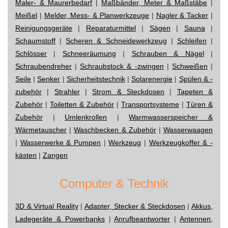
Maler- & Maurerbedarf
|
Maßbänder, Meter & Maßstäbe
|
Meißel
|
Melder, Mess- & Planwerkzeuge
|
Nagler & Tacker
|
Reinigungsgeräte
|
Reparaturmittel
|
Sägen
|
Sauna
|
Schaumstoff
|
Scheren & Schneidewerkzeug
|
Schleifen
|
Schlösser
|
Schneeräumung
|
Schrauben & Nägel
|
Schraubendreher
|
Schraubstock & -zwingen
|
Schweißen
|
Seile
|
Senker
|
Sicherheitstechnik
|
Solarenergie
|
Spülen & -
zubehör
|
Strahler
|
Strom & Steckdosen
|
Tapeten &
Zubehör
|
Toiletten & Zubehör
|
Transportsysteme
|
Türen &
Zubehör
|
Umlenkrollen
|
Warmwasserspeicher &
Wärmetauscher
|
Waschbecken & Zubehör
|
Wasserwaagen
|
Wasserwerke & Pumpen
|
Werkzeug
|
Werkzeugkoffer & -
kästen
|
Zangen
Computer & Technik
3D & Virtual Reality
|
Adapter, Stecker & Steckdosen
|
Akkus,
Ladegeräte & Powerbanks
|
Anrufbeantworter
|
Antennen,