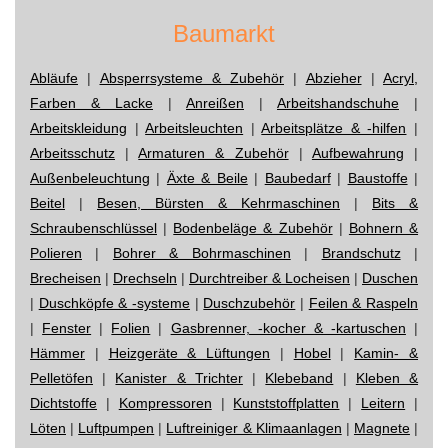
Baumarkt
Abläufe
|
Absperrsysteme & Zubehör
|
Abzieher
|
Acryl,
Farben & Lacke
|
Anreißen
|
Arbeitshandschuhe
|
Arbeitskleidung
|
Arbeitsleuchten
|
Arbeitsplätze & -hilfen
|
Arbeitsschutz
|
Armaturen & Zubehör
|
Aufbewahrung
|
Außenbeleuchtung
|
Äxte & Beile
|
Baubedarf
|
Baustoffe
|
Beitel
|
Besen, Bürsten & Kehrmaschinen
|
Bits &
Schraubenschlüssel
|
Bodenbeläge & Zubehör
|
Bohnern &
Polieren
|
Bohrer & Bohrmaschinen
|
Brandschutz
|
Brecheisen
|
Drechseln
|
Durchtreiber & Locheisen
|
Duschen
|
Duschköpfe & -systeme
|
Duschzubehör
|
Feilen & Raspeln
|
Fenster
|
Folien
|
Gasbrenner, -kocher & -kartuschen
|
Hämmer
|
Heizgeräte & Lüftungen
|
Hobel
|
Kamin- &
Pelletöfen
|
Kanister & Trichter
|
Klebeband
|
Kleben &
Dichtstoffe
|
Kompressoren
|
Kunststoffplatten
|
Leitern
|
Löten
|
Luftpumpen
|
Luftreiniger & Klimaanlagen
|
Magnete
|