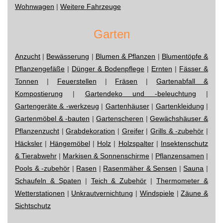
Wohnwagen
|
Weitere Fahrzeuge
Garten
Anzucht
|
Bewässerung
|
Blumen & Pflanzen
|
Blumentöpfe &
Pflanzengefäße
|
Dünger & Bodenpflege
|
Ernten
|
Fässer &
Tonnen
|
Feuerstellen
|
Fräsen
|
Gartenabfall &
Kompostierung
|
Gartendeko und -beleuchtung
|
Gartengeräte & -werkzeug
|
Gartenhäuser
|
Gartenkleidung
|
Gartenmöbel & -bauten
|
Gartenscheren
|
Gewächshäuser &
Pflanzenzucht
|
Grabdekoration
|
Greifer
|
Grills & -zubehör
|
Häcksler
|
Hängemöbel
|
Holz
|
Holzspalter
|
Insektenschutz
& Tierabwehr
|
Markisen & Sonnenschirme
|
Pflanzensamen
|
Pools & -zubehör
|
Rasen
|
Rasenmäher & Sensen
|
Sauna
|
Schaufeln & Spaten
|
Teich & Zubehör
|
Thermometer &
Wetterstationen
|
Unkrautvernichtung
|
Windspiele
|
Zäune &
Sichtschutz