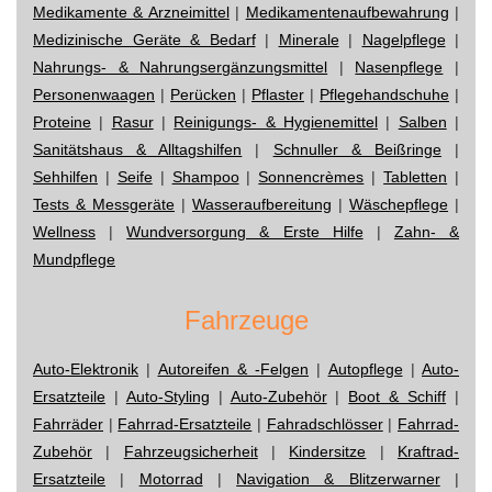
Medikamente & Arzneimittel
|
Medikamentenaufbewahrung
|
Medizinische Geräte & Bedarf
|
Minerale
|
Nagelpflege
|
Nahrungs- & Nahrungsergänzungsmittel
|
Nasenpflege
|
Personenwaagen
|
Perücken
|
Pflaster
|
Pflegehandschuhe
|
Proteine
|
Rasur
|
Reinigungs- & Hygienemittel
|
Salben
|
Sanitätshaus & Alltagshilfen
|
Schnuller & Beißringe
|
Sehhilfen
|
Seife
|
Shampoo
|
Sonnencrèmes
|
Tabletten
|
Tests & Messgeräte
|
Wasseraufbereitung
|
Wäschepflege
|
Wellness
|
Wundversorgung & Erste Hilfe
|
Zahn- &
Mundpflege
Fahrzeuge
Auto-Elektronik
|
Autoreifen & -Felgen
|
Autopflege
|
Auto-
Ersatzteile
|
Auto-Styling
|
Auto-Zubehör
|
Boot & Schiff
|
Fahrräder
|
Fahrrad-Ersatzteile
|
Fahradschlösser
|
Fahrrad-
Zubehör
|
Fahrzeugsicherheit
|
Kindersitze
|
Kraftrad-
Ersatzteile
|
Motorrad
|
Navigation & Blitzerwarner
|