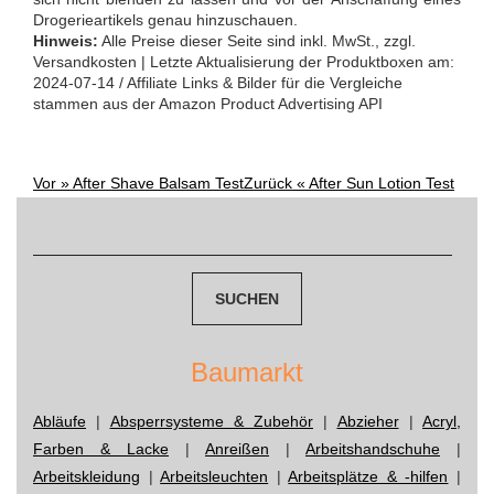
Drogerieartikels genau hinzuschauen.
Hinweis:
Alle Preise dieser Seite sind inkl. MwSt., zzgl.
Versandkosten | Letzte Aktualisierung der Produktboxen am:
2024-07-14 / Affiliate Links & Bilder für die Vergleiche
stammen aus der Amazon Product Advertising API
Vor »
After Shave Balsam Test
Zurück «
After Sun Lotion Test
Post
Suchen
navigation
nach:
Baumarkt
Abläufe
|
Absperrsysteme & Zubehör
|
Abzieher
|
Acryl,
Farben & Lacke
|
Anreißen
|
Arbeitshandschuhe
|
Arbeitskleidung
|
Arbeitsleuchten
|
Arbeitsplätze & -hilfen
|