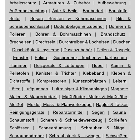
Arbeitsschutz
|
Armaturen & Zubehör
|
Aufbewahrung
|
Außenbeleuchtung
|
Äxte & Beile
|
Baubedarf
|
Baustoffe
|
Beitel
|
Besen, Bürsten & Kehrmaschinen
|
Bits &
Schraubenschlüssel
|
Bodenbeläge & Zubehör
|
Bohnern &
Polieren
|
Bohrer & Bohrmaschinen
|
Brandschutz
|
Brecheisen
|
Drechseln
|
Durchtreiber & Locheisen
|
Duschen
|
Duschköpfe & -systeme
|
Duschzubehör
|
Feilen & Raspeln
|
Fenster
|
Folien
|
Gasbrenner, -kocher & -kartuschen
|
Hämmer
|
Heizgeräte & Lüftungen
|
Hobel
|
Kamin- &
Pelletöfen
|
Kanister & Trichter
|
Klebeband
|
Kleben &
Dichtstoffe
|
Kompressoren
|
Kunststoffplatten
|
Leitern
|
Löten
|
Luftpumpen
|
Luftreiniger & Klimaanlagen
|
Magnete
|
Maler- & Maurerbedarf
|
Maßbänder, Meter & Maßstäbe
|
Meißel
|
Melder, Mess- & Planwerkzeuge
|
Nagler & Tacker
|
Reinigungsgeräte
|
Reparaturmittel
|
Sägen
|
Sauna
|
Schaumstoff
|
Scheren & Schneidewerkzeug
|
Schleifen
|
Schlösser
|
Schneeräumung
|
Schrauben & Nägel
|
Schraubendreher
|
Schraubstock & -zwingen
|
Schweißen
|