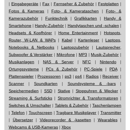
|
Eingabegeräte
|
Fax
|
Fernseher & Zubehör
|
Festplatten
|
Fotos & Kameras
|
Foto- & Kamerataschen
|
Foto- &
Kamerazubehör
|
Funktechnik
|
Grafikkarten
|
Handy &
Smartphone
|
Handy-Zubehör
|
Handytaschen und -schalen
|
Headsets & Kopfhörer
|
Home Entertainment
|
Hotspots,
Router, W-LAN & WAPs
|
Kabel
|
Kartenleser
|
Laptops,
Notebooks & Netbooks
|
Laptopzubehör
|
Lautsprecher,
Subwoofer & Verstärker
|
Mikrofone
|
MP3
|
Musik-Zubehör
|
Musikanlagen
|
NAS & Server
|
NFC
|
Nintendo
|
Ortungssysteme
|
PCs & Zubehör
|
PC-Spiele
|
PDA
|
Plattenspieler
|
Prozessoren
|
ps3
|
ps4
|
Radios
|
Receiver
|
Scanner
|
Soundkarten
|
Soundsysteme & -bars
|
Speichermedien
|
SSD
|
Stative
|
Stoppuhren & Wecker
|
Streaming & Surfsticks
|
Stromrichter & Transformatoren
|
Switches & Umschalter
|
Tablets & Zubehör
|
Taschenlampen
|
Telefon
|
Touchscreen
|
Tragbare Musikplayer
|
Transmitter
|
Übersetzer
|
Videorecorder & -kasetten
|
Wearables
|
Webcams & USB-Kameras
|
Xbox