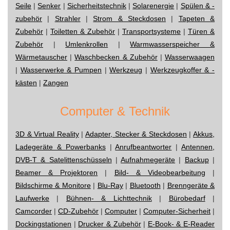
Seile
|
Senker
|
Sicherheitstechnik
|
Solarenergie
|
Spülen & -
zubehör
|
Strahler
|
Strom & Steckdosen
|
Tapeten &
Zubehör
|
Toiletten & Zubehör
|
Transportsysteme
|
Türen &
Zubehör
|
Umlenkrollen
|
Warmwasserspeicher &
Wärmetauscher
|
Waschbecken & Zubehör
|
Wasserwaagen
|
Wasserwerke & Pumpen
|
Werkzeug
|
Werkzeugkoffer & -
kästen
|
Zangen
Computer & Technik
3D & Virtual Reality
|
Adapter, Stecker & Steckdosen
|
Akkus,
Ladegeräte & Powerbanks
|
Anrufbeantworter
|
Antennen,
DVB-T & Satelittenschüsseln
|
Aufnahmegeräte
|
Backup
|
Beamer & Projektoren
|
Bild- & Videobearbeitung
|
Bildschirme & Monitore
|
Blu-Ray
|
Bluetooth
|
Brenngeräte &
Laufwerke
|
Bühnen- & Lichttechnik
|
Bürobedarf
|
Camcorder
|
CD-Zubehör
|
Computer
|
Computer-Sicherheit
|
Dockingstationen
|
Drucker & Zubehör
|
E-Book- & E-Reader