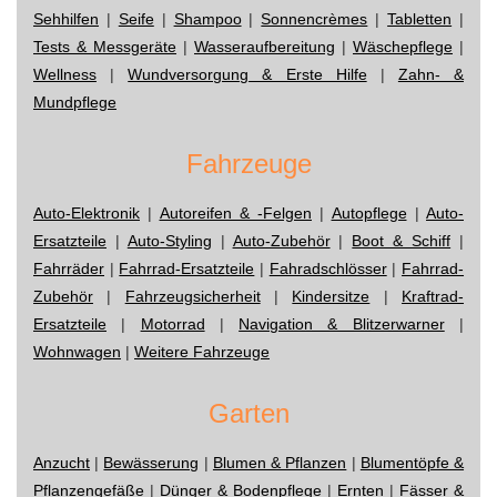
Sehhilfen
|
Seife
|
Shampoo
|
Sonnencrèmes
|
Tabletten
|
Tests & Messgeräte
|
Wasseraufbereitung
|
Wäschepflege
|
Wellness
|
Wundversorgung & Erste Hilfe
|
Zahn- &
Mundpflege
Fahrzeuge
Auto-Elektronik
|
Autoreifen & -Felgen
|
Autopflege
|
Auto-
Ersatzteile
|
Auto-Styling
|
Auto-Zubehör
|
Boot & Schiff
|
Fahrräder
|
Fahrrad-Ersatzteile
|
Fahradschlösser
|
Fahrrad-
Zubehör
|
Fahrzeugsicherheit
|
Kindersitze
|
Kraftrad-
Ersatzteile
|
Motorrad
|
Navigation & Blitzerwarner
|
Wohnwagen
|
Weitere Fahrzeuge
Garten
Anzucht
|
Bewässerung
|
Blumen & Pflanzen
|
Blumentöpfe &
Pflanzengefäße
|
Dünger & Bodenpflege
|
Ernten
|
Fässer &