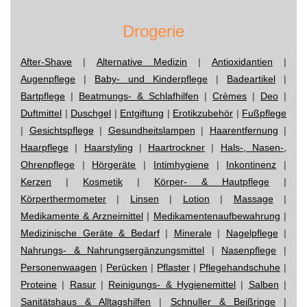
Drogerie
After-Shave
|
Alternative Medizin
|
Antioxidantien
|
Augenpflege
|
Baby- und Kinderpflege
|
Badeartikel
|
Bartpflege
|
Beatmungs- & Schlafhilfen
|
Crèmes
|
Deo
|
Duftmittel
|
Duschgel
|
Entgiftung
|
Erotikzubehör
|
Fußpflege
|
Gesichtspflege
|
Gesundheitslampen
|
Haarentfernung
|
Haarpflege
|
Haarstyling
|
Haartrockner
|
Hals-, Nasen-,
Ohrenpflege
|
Hörgeräte
|
Intimhygiene
|
Inkontinenz
|
Kerzen
|
Kosmetik
|
Körper- & Hautpflege
|
Körperthermometer
|
Linsen
|
Lotion
|
Massage
|
Medikamente & Arzneimittel
|
Medikamentenaufbewahrung
|
Medizinische Geräte & Bedarf
|
Minerale
|
Nagelpflege
|
Nahrungs- & Nahrungsergänzungsmittel
|
Nasenpflege
|
Personenwaagen
|
Perücken
|
Pflaster
|
Pflegehandschuhe
|
Proteine
|
Rasur
|
Reinigungs- & Hygienemittel
|
Salben
|
Sanitätshaus & Alltagshilfen
|
Schnuller & Beißringe
|