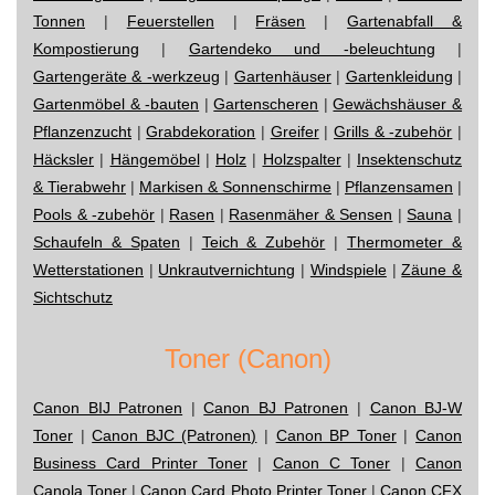
Tonnen
|
Feuerstellen
|
Fräsen
|
Gartenabfall &
Kompostierung
|
Gartendeko und -beleuchtung
|
Gartengeräte & -werkzeug
|
Gartenhäuser
|
Gartenkleidung
|
Gartenmöbel & -bauten
|
Gartenscheren
|
Gewächshäuser &
Pflanzenzucht
|
Grabdekoration
|
Greifer
|
Grills & -zubehör
|
Häcksler
|
Hängemöbel
|
Holz
|
Holzspalter
|
Insektenschutz
& Tierabwehr
|
Markisen & Sonnenschirme
|
Pflanzensamen
|
Pools & -zubehör
|
Rasen
|
Rasenmäher & Sensen
|
Sauna
|
Schaufeln & Spaten
|
Teich & Zubehör
|
Thermometer &
Wetterstationen
|
Unkrautvernichtung
|
Windspiele
|
Zäune &
Sichtschutz
Toner (Canon)
Canon BIJ Patronen
|
Canon BJ Patronen
|
Canon BJ-W
Toner
|
Canon BJC (Patronen)
|
Canon BP Toner
|
Canon
Business Card Printer Toner
|
Canon C Toner
|
Canon
Canola Toner
|
Canon Card Photo Printer Toner
|
Canon CFX