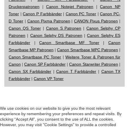
Druckerpatronen
|
Canon Notejet Patronen
|
Canon NP
Toner
|
Canon P Farbbänder
|
Canon PC Toner
|
Canon PC-
D Toner
|
Canon Pixma Patronen
|
CANON Pixus Patronen
|
Canon QS Toner
|
Canon S Patronen
|
Canon Selphy CP
Patronen
|
Canon Selphy DS Patronen
|
Canon Selphy ES
Farbbänder
|
Canon Smartbase MF Toner
|
Canon
Smartbase MP Patronen
|
Canon Smartbase MPC Patronen
|
Canon Smartbase PC Toner
|
Weitere Toner & Patronen für
Canon
|
Canon SP Farbbänder
|
Canon Starwriter Patronen
|
Canon SX Farbbänder
|
Canon T Farbbänder
|
Canon TX
Farbbänder
|
Canon VP Toner
Impressum
|
Datenschutz
|
Startseite
We use cookies on our website to give you the most relevant
experience by remembering your preferences and repeat visits. By
clicking “Accept All”, you consent to the use of ALL the cookies.
However, you may visit "Cookie Settings" to provide a controlled