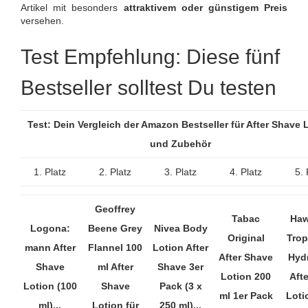
Artikel mit besonders
attraktivem oder günstigem Preis
versehen.
Test Empfehlung: Diese fünf
Bestseller solltest Du testen
Test: Dein Vergleich der Amazon Bestseller für After Shave 
und Zubehör
1. Platz
2. Platz
3. Platz
4. Platz
5. 
Geoffrey
Tabac
Haw
Logona:
Beene Grey
Nivea Body
Original
Trop
mann After
Flannel 100
Lotion After
After Shave
Hyd
Shave
ml After
Shave 3er
Lotion 200
Aft
Lotion (100
Shave
Pack (3 x
ml 1er Pack
Loti
ml)...
Lotion für
250 ml)...