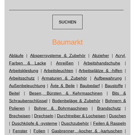
Suchen
navigation
nach:
Baumarkt
Abläufe
|
Absperrsysteme & Zubehör
|
Abzieher
|
Acryl,
Farben & Lacke
|
Anreißen
|
Arbeitshandschuhe
|
Arbeitskleidung
|
Arbeitsleuchten
|
Arbeitsplätze & -hilfen
|
Arbeitsschutz
|
Armaturen & Zubehör
|
Aufbewahrung
|
Außenbeleuchtung
|
Äxte & Beile
|
Baubedarf
|
Baustoffe
|
Beitel
|
Besen, Bürsten & Kehrmaschinen
|
Bits &
Schraubenschlüssel
|
Bodenbeläge & Zubehör
|
Bohnern &
Polieren
|
Bohrer & Bohrmaschinen
|
Brandschutz
|
Brecheisen
|
Drechseln
|
Durchtreiber & Locheisen
|
Duschen
|
Duschköpfe & -systeme
|
Duschzubehör
|
Feilen & Raspeln
|
Fenster
|
Folien
|
Gasbrenner, -kocher & -kartuschen
|