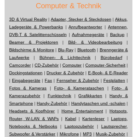
Computer & Technik
3D & Virtual Reality
|
Adapter, Stecker & Steckdosen
|
Akkus,
Ladegeräte & Powerbanks
|
Anrufbeantworter
|
Antennen,
DVB-T & Satelittenschüsseln
|
Aufnahmegeräte
|
Backup
|
Beamer & Projektoren
|
Bild- & Videobearbeitung
|
Bildschirme & Monitore
|
Blu-Ray
|
Bluetooth
|
Brenngeräte &
Laufwerke
|
Bühnen- & Lichttechnik
|
Bürobedarf
|
Camcorder
|
CD-Zubehör
|
Computer
|
Computer-Sicherheit
|
Dockingstationen
|
Drucker & Zubehör
|
E-Book- & E-Reader
|
Eingabegeräte
|
Fax
|
Fernseher & Zubehör
|
Festplatten
|
Fotos & Kameras
|
Foto- & Kamerataschen
|
Foto- &
Kamerazubehör
|
Funktechnik
|
Grafikkarten
|
Handy &
Smartphone
|
Handy-Zubehör
|
Handytaschen und -schalen
|
Headsets & Kopfhörer
|
Home Entertainment
|
Hotspots,
Router, W-LAN & WAPs
|
Kabel
|
Kartenleser
|
Laptops,
Notebooks & Netbooks
|
Laptopzubehör
|
Lautsprecher,
Subwoofer & Verstärker
|
Mikrofone
|
MP3
|
Musik-Zubehör
|