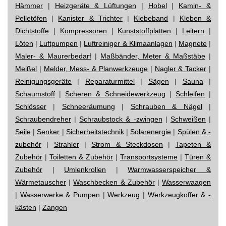
Hämmer
|
Heizgeräte & Lüftungen
|
Hobel
|
Kamin- &
Pelletöfen
|
Kanister & Trichter
|
Klebeband
|
Kleben &
Dichtstoffe
|
Kompressoren
|
Kunststoffplatten
|
Leitern
|
Löten
|
Luftpumpen
|
Luftreiniger & Klimaanlagen
|
Magnete
|
Maler- & Maurerbedarf
|
Maßbänder, Meter & Maßstäbe
|
Meißel
|
Melder, Mess- & Planwerkzeuge
|
Nagler & Tacker
|
Reinigungsgeräte
|
Reparaturmittel
|
Sägen
|
Sauna
|
Schaumstoff
|
Scheren & Schneidewerkzeug
|
Schleifen
|
Schlösser
|
Schneeräumung
|
Schrauben & Nägel
|
Schraubendreher
|
Schraubstock & -zwingen
|
Schweißen
|
Seile
|
Senker
|
Sicherheitstechnik
|
Solarenergie
|
Spülen & -
zubehör
|
Strahler
|
Strom & Steckdosen
|
Tapeten &
Zubehör
|
Toiletten & Zubehör
|
Transportsysteme
|
Türen &
Zubehör
|
Umlenkrollen
|
Warmwasserspeicher &
Wärmetauscher
|
Waschbecken & Zubehör
|
Wasserwaagen
|
Wasserwerke & Pumpen
|
Werkzeug
|
Werkzeugkoffer & -
kästen
|
Zangen