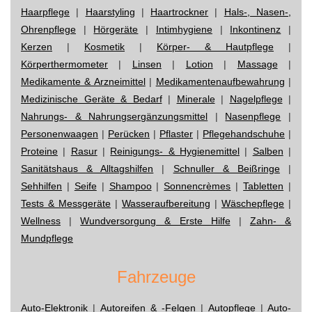
Haarpflege
|
Haarstyling
|
Haartrockner
|
Hals-, Nasen-,
Ohrenpflege
|
Hörgeräte
|
Intimhygiene
|
Inkontinenz
|
Kerzen
|
Kosmetik
|
Körper- & Hautpflege
|
Körperthermometer
|
Linsen
|
Lotion
|
Massage
|
Medikamente & Arzneimittel
|
Medikamentenaufbewahrung
|
Medizinische Geräte & Bedarf
|
Minerale
|
Nagelpflege
|
Nahrungs- & Nahrungsergänzungsmittel
|
Nasenpflege
|
Personenwaagen
|
Perücken
|
Pflaster
|
Pflegehandschuhe
|
Proteine
|
Rasur
|
Reinigungs- & Hygienemittel
|
Salben
|
Sanitätshaus & Alltagshilfen
|
Schnuller & Beißringe
|
Sehhilfen
|
Seife
|
Shampoo
|
Sonnencrèmes
|
Tabletten
|
Tests & Messgeräte
|
Wasseraufbereitung
|
Wäschepflege
|
Wellness
|
Wundversorgung & Erste Hilfe
|
Zahn- &
Mundpflege
Fahrzeuge
Auto-Elektronik
|
Autoreifen & -Felgen
|
Autopflege
|
Auto-