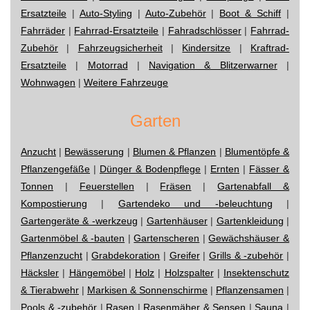
Ersatzteile
|
Auto-Styling
|
Auto-Zubehör
|
Boot & Schiff
|
Fahrräder
|
Fahrrad-Ersatzteile
|
Fahradschlösser
|
Fahrrad-
Zubehör
|
Fahrzeugsicherheit
|
Kindersitze
|
Kraftrad-
Ersatzteile
|
Motorrad
|
Navigation & Blitzerwarner
|
Wohnwagen
|
Weitere Fahrzeuge
Garten
Anzucht
|
Bewässerung
|
Blumen & Pflanzen
|
Blumentöpfe &
Pflanzengefäße
|
Dünger & Bodenpflege
|
Ernten
|
Fässer &
Tonnen
|
Feuerstellen
|
Fräsen
|
Gartenabfall &
Kompostierung
|
Gartendeko und -beleuchtung
|
Gartengeräte & -werkzeug
|
Gartenhäuser
|
Gartenkleidung
|
Gartenmöbel & -bauten
|
Gartenscheren
|
Gewächshäuser &
Pflanzenzucht
|
Grabdekoration
|
Greifer
|
Grills & -zubehör
|
Häcksler
|
Hängemöbel
|
Holz
|
Holzspalter
|
Insektenschutz
& Tierabwehr
|
Markisen & Sonnenschirme
|
Pflanzensamen
|
Pools & -zubehör
|
Rasen
|
Rasenmäher & Sensen
|
Sauna
|