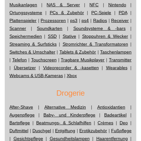
Musikanlagen
|
NAS & Server
|
NFC
|
Nintendo
|
Ortungssysteme
|
PCs & Zubehör
|
PC-Spiele
|
PDA
|
Plattenspieler
|
Prozessoren
|
ps3
|
ps4
|
Radios
|
Receiver
|
Scanner
|
Soundkarten
|
Soundsysteme & -bars
|
Speichermedien
|
SSD
|
Stative
|
Stoppuhren & Wecker
|
Streaming & Surfsticks
|
Stromrichter & Transformatoren
|
Switches & Umschalter
|
Tablets & Zubehör
|
Taschenlampen
|
Telefon
|
Touchscreen
|
Tragbare Musikplayer
|
Transmitter
|
Übersetzer
|
Videorecorder & -kasetten
|
Wearables
|
Webcams & USB-Kameras
|
Xbox
Drogerie
After-Shave
|
Alternative Medizin
|
Antioxidantien
|
Augenpflege
|
Baby- und Kinderpflege
|
Badeartikel
|
Bartpflege
|
Beatmungs- & Schlafhilfen
|
Crèmes
|
Deo
|
Duftmittel
|
Duschgel
|
Entgiftung
|
Erotikzubehör
|
Fußpflege
|
Gesichtspflege
|
Gesundheitslampen
|
Haarentfernung
|