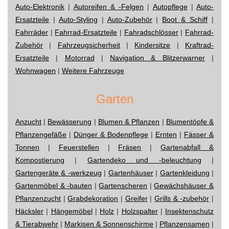
Auto-Elektronik
|
Autoreifen & -Felgen
|
Autopflege
|
Auto-
Ersatzteile
|
Auto-Styling
|
Auto-Zubehör
|
Boot & Schiff
|
Fahrräder
|
Fahrrad-Ersatzteile
|
Fahradschlösser
|
Fahrrad-
Zubehör
|
Fahrzeugsicherheit
|
Kindersitze
|
Kraftrad-
Ersatzteile
|
Motorrad
|
Navigation & Blitzerwarner
|
Wohnwagen
|
Weitere Fahrzeuge
Garten
Anzucht
|
Bewässerung
|
Blumen & Pflanzen
|
Blumentöpfe &
Pflanzengefäße
|
Dünger & Bodenpflege
|
Ernten
|
Fässer &
Tonnen
|
Feuerstellen
|
Fräsen
|
Gartenabfall &
Kompostierung
|
Gartendeko und -beleuchtung
|
Gartengeräte & -werkzeug
|
Gartenhäuser
|
Gartenkleidung
|
Gartenmöbel & -bauten
|
Gartenscheren
|
Gewächshäuser &
Pflanzenzucht
|
Grabdekoration
|
Greifer
|
Grills & -zubehör
|
Häcksler
|
Hängemöbel
|
Holz
|
Holzspalter
|
Insektenschutz
& Tierabwehr
|
Markisen & Sonnenschirme
|
Pflanzensamen
|