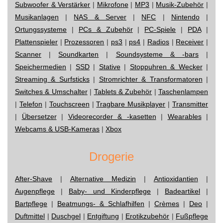
Subwoofer & Verstärker
|
Mikrofone
|
MP3
|
Musik-Zubehör
|
Musikanlagen
|
NAS & Server
|
NFC
|
Nintendo
|
Ortungssysteme
|
PCs & Zubehör
|
PC-Spiele
|
PDA
|
Plattenspieler
|
Prozessoren
|
ps3
|
ps4
|
Radios
|
Receiver
|
Scanner
|
Soundkarten
|
Soundsysteme & -bars
|
Speichermedien
|
SSD
|
Stative
|
Stoppuhren & Wecker
|
Streaming & Surfsticks
|
Stromrichter & Transformatoren
|
Switches & Umschalter
|
Tablets & Zubehör
|
Taschenlampen
|
Telefon
|
Touchscreen
|
Tragbare Musikplayer
|
Transmitter
|
Übersetzer
|
Videorecorder & -kasetten
|
Wearables
|
Webcams & USB-Kameras
|
Xbox
Drogerie
After-Shave
|
Alternative Medizin
|
Antioxidantien
|
Augenpflege
|
Baby- und Kinderpflege
|
Badeartikel
|
Bartpflege
|
Beatmungs- & Schlafhilfen
|
Crèmes
|
Deo
|
Duftmittel
|
Duschgel
|
Entgiftung
|
Erotikzubehör
|
Fußpflege