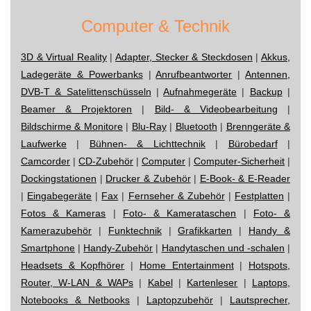
Computer & Technik
3D & Virtual Reality
|
Adapter, Stecker & Steckdosen
|
Akkus,
Ladegeräte & Powerbanks
|
Anrufbeantworter
|
Antennen,
DVB-T & Satelittenschüsseln
|
Aufnahmegeräte
|
Backup
|
Beamer & Projektoren
|
Bild- & Videobearbeitung
|
Bildschirme & Monitore
|
Blu-Ray
|
Bluetooth
|
Brenngeräte &
Laufwerke
|
Bühnen- & Lichttechnik
|
Bürobedarf
|
Camcorder
|
CD-Zubehör
|
Computer
|
Computer-Sicherheit
|
Dockingstationen
|
Drucker & Zubehör
|
E-Book- & E-Reader
|
Eingabegeräte
|
Fax
|
Fernseher & Zubehör
|
Festplatten
|
Fotos & Kameras
|
Foto- & Kamerataschen
|
Foto- &
Kamerazubehör
|
Funktechnik
|
Grafikkarten
|
Handy &
Smartphone
|
Handy-Zubehör
|
Handytaschen und -schalen
|
Headsets & Kopfhörer
|
Home Entertainment
|
Hotspots,
Router, W-LAN & WAPs
|
Kabel
|
Kartenleser
|
Laptops,
Notebooks & Netbooks
|
Laptopzubehör
|
Lautsprecher,