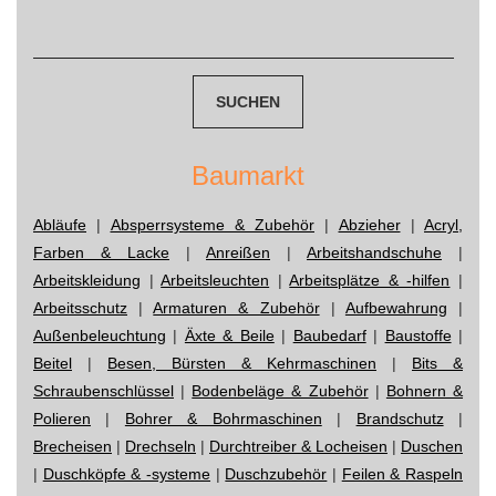
Suchen
navigation
nach:
Baumarkt
Abläufe
|
Absperrsysteme & Zubehör
|
Abzieher
|
Acryl,
Farben & Lacke
|
Anreißen
|
Arbeitshandschuhe
|
Arbeitskleidung
|
Arbeitsleuchten
|
Arbeitsplätze & -hilfen
|
Arbeitsschutz
|
Armaturen & Zubehör
|
Aufbewahrung
|
Außenbeleuchtung
|
Äxte & Beile
|
Baubedarf
|
Baustoffe
|
Beitel
|
Besen, Bürsten & Kehrmaschinen
|
Bits &
Schraubenschlüssel
|
Bodenbeläge & Zubehör
|
Bohnern &
Polieren
|
Bohrer & Bohrmaschinen
|
Brandschutz
|
Brecheisen
|
Drechseln
|
Durchtreiber & Locheisen
|
Duschen
|
Duschköpfe & -systeme
|
Duschzubehör
|
Feilen & Raspeln