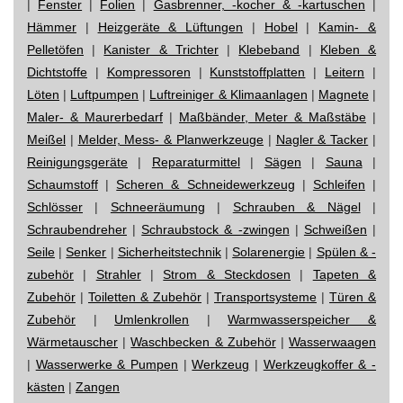
|
Fenster
|
Folien
|
Gasbrenner, -kocher & -kartuschen
|
Hämmer
|
Heizgeräte & Lüftungen
|
Hobel
|
Kamin- &
Pelletöfen
|
Kanister & Trichter
|
Klebeband
|
Kleben &
Dichtstoffe
|
Kompressoren
|
Kunststoffplatten
|
Leitern
|
Löten
|
Luftpumpen
|
Luftreiniger & Klimaanlagen
|
Magnete
|
Maler- & Maurerbedarf
|
Maßbänder, Meter & Maßstäbe
|
Meißel
|
Melder, Mess- & Planwerkzeuge
|
Nagler & Tacker
|
Reinigungsgeräte
|
Reparaturmittel
|
Sägen
|
Sauna
|
Schaumstoff
|
Scheren & Schneidewerkzeug
|
Schleifen
|
Schlösser
|
Schneeräumung
|
Schrauben & Nägel
|
Schraubendreher
|
Schraubstock & -zwingen
|
Schweißen
|
Seile
|
Senker
|
Sicherheitstechnik
|
Solarenergie
|
Spülen & -
zubehör
|
Strahler
|
Strom & Steckdosen
|
Tapeten &
Zubehör
|
Toiletten & Zubehör
|
Transportsysteme
|
Türen &
Zubehör
|
Umlenkrollen
|
Warmwasserspeicher &
Wärmetauscher
|
Waschbecken & Zubehör
|
Wasserwaagen
|
Wasserwerke & Pumpen
|
Werkzeug
|
Werkzeugkoffer & -
kästen
|
Zangen