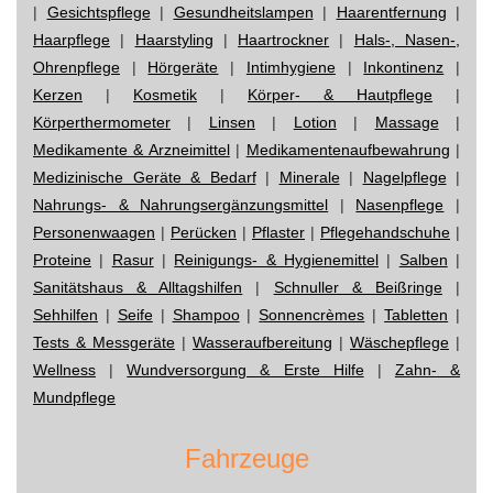
|
Gesichtspflege
|
Gesundheitslampen
|
Haarentfernung
|
Haarpflege
|
Haarstyling
|
Haartrockner
|
Hals-, Nasen-,
Ohrenpflege
|
Hörgeräte
|
Intimhygiene
|
Inkontinenz
|
Kerzen
|
Kosmetik
|
Körper- & Hautpflege
|
Körperthermometer
|
Linsen
|
Lotion
|
Massage
|
Medikamente & Arzneimittel
|
Medikamentenaufbewahrung
|
Medizinische Geräte & Bedarf
|
Minerale
|
Nagelpflege
|
Nahrungs- & Nahrungsergänzungsmittel
|
Nasenpflege
|
Personenwaagen
|
Perücken
|
Pflaster
|
Pflegehandschuhe
|
Proteine
|
Rasur
|
Reinigungs- & Hygienemittel
|
Salben
|
Sanitätshaus & Alltagshilfen
|
Schnuller & Beißringe
|
Sehhilfen
|
Seife
|
Shampoo
|
Sonnencrèmes
|
Tabletten
|
Tests & Messgeräte
|
Wasseraufbereitung
|
Wäschepflege
|
Wellness
|
Wundversorgung & Erste Hilfe
|
Zahn- &
Mundpflege
Fahrzeuge