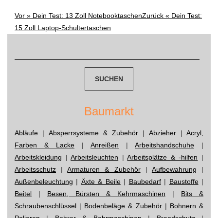
Vor »
Dein Test: 13 Zoll Notebooktaschen
Zurück «
Dein Test:
Post
15 Zoll Laptop-Schultertaschen
navigation
Suchen
nach:
Baumarkt
Abläufe
|
Absperrsysteme & Zubehör
|
Abzieher
|
Acryl,
Farben & Lacke
|
Anreißen
|
Arbeitshandschuhe
|
Arbeitskleidung
|
Arbeitsleuchten
|
Arbeitsplätze & -hilfen
|
Arbeitsschutz
|
Armaturen & Zubehör
|
Aufbewahrung
|
Außenbeleuchtung
|
Äxte & Beile
|
Baubedarf
|
Baustoffe
|
Beitel
|
Besen, Bürsten & Kehrmaschinen
|
Bits &
Schraubenschlüssel
|
Bodenbeläge & Zubehör
|
Bohnern &
Polieren
|
Bohrer & Bohrmaschinen
|
Brandschutz
|