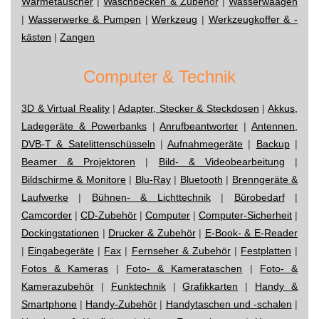
Wärmetauscher
|
Waschbecken & Zubehör
|
Wasserwaagen
|
Wasserwerke & Pumpen
|
Werkzeug
|
Werkzeugkoffer & -
kästen
|
Zangen
Computer & Technik
3D & Virtual Reality
|
Adapter, Stecker & Steckdosen
|
Akkus,
Ladegeräte & Powerbanks
|
Anrufbeantworter
|
Antennen,
DVB-T & Satelittenschüsseln
|
Aufnahmegeräte
|
Backup
|
Beamer & Projektoren
|
Bild- & Videobearbeitung
|
Bildschirme & Monitore
|
Blu-Ray
|
Bluetooth
|
Brenngeräte &
Laufwerke
|
Bühnen- & Lichttechnik
|
Bürobedarf
|
Camcorder
|
CD-Zubehör
|
Computer
|
Computer-Sicherheit
|
Dockingstationen
|
Drucker & Zubehör
|
E-Book- & E-Reader
|
Eingabegeräte
|
Fax
|
Fernseher & Zubehör
|
Festplatten
|
Fotos & Kameras
|
Foto- & Kamerataschen
|
Foto- &
Kamerazubehör
|
Funktechnik
|
Grafikkarten
|
Handy &
Smartphone
|
Handy-Zubehör
|
Handytaschen und -schalen
|