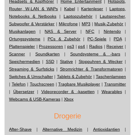
Headsets & Kopfhörer
|
Home Entertainment
|
Hotspots,
Router, W-LAN & WAPs
|
Kabel
|
Kartenleser
|
Laptops,
Notebooks & Netbooks
|
Laptopzubehör
|
Lautsprecher,
Subwoofer & Verstärker
|
Mikrofone
|
MP3
|
Musik-Zubehör
|
Musikanlagen
|
NAS & Server
|
NFC
|
Nintendo
|
Ortungssysteme
|
PCs & Zubehör
|
PC-Spiele
|
PDA
|
Plattenspieler
|
Prozessoren
|
ps3
|
ps4
|
Radios
|
Receiver
|
Scanner
|
Soundkarten
|
Soundsysteme & -bars
|
Speichermedien
|
SSD
|
Stative
|
Stoppuhren & Wecker
|
Streaming & Surfsticks
|
Stromrichter & Transformatoren
|
Switches & Umschalter
|
Tablets & Zubehör
|
Taschenlampen
|
Telefon
|
Touchscreen
|
Tragbare Musikplayer
|
Transmitter
|
Übersetzer
|
Videorecorder & -kasetten
|
Wearables
|
Webcams & USB-Kameras
|
Xbox
Drogerie
After-Shave
|
Alternative Medizin
|
Antioxidantien
|