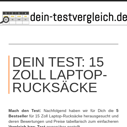
SKIP
TO
DEIN TEST: 15
CONTENT
ZOLL LAPTOP-
RUCKSÄCKE
Mach den Test:
Nachfolgend haben wir für Dich die
5
Bestseller
für 15 Zoll Laptop-Rucksäcke herausgesucht und
deren Bewertungen und Preise tabellarisch zum einfacheren
Vergleich bzw. Test
gegenüber gestellt.