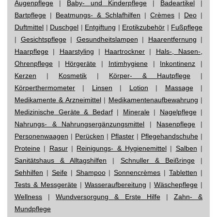
Augenpflege
|
Baby- und Kinderpflege
|
Badeartikel
|
Bartpflege
|
Beatmungs- & Schlafhilfen
|
Crèmes
|
Deo
|
Duftmittel
|
Duschgel
|
Entgiftung
|
Erotikzubehör
|
Fußpflege
|
Gesichtspflege
|
Gesundheitslampen
|
Haarentfernung
|
Haarpflege
|
Haarstyling
|
Haartrockner
|
Hals-, Nasen-,
Ohrenpflege
|
Hörgeräte
|
Intimhygiene
|
Inkontinenz
|
Kerzen
|
Kosmetik
|
Körper- & Hautpflege
|
Körperthermometer
|
Linsen
|
Lotion
|
Massage
|
Medikamente & Arzneimittel
|
Medikamentenaufbewahrung
|
Medizinische Geräte & Bedarf
|
Minerale
|
Nagelpflege
|
Nahrungs- & Nahrungsergänzungsmittel
|
Nasenpflege
|
Personenwaagen
|
Perücken
|
Pflaster
|
Pflegehandschuhe
|
Proteine
|
Rasur
|
Reinigungs- & Hygienemittel
|
Salben
|
Sanitätshaus & Alltagshilfen
|
Schnuller & Beißringe
|
Sehhilfen
|
Seife
|
Shampoo
|
Sonnencrèmes
|
Tabletten
|
Tests & Messgeräte
|
Wasseraufbereitung
|
Wäschepflege
|
Wellness
|
Wundversorgung & Erste Hilfe
|
Zahn- &
Mundpflege