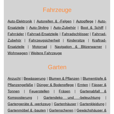
Fahrzeuge
Auto-Elektronik
|
Autoreifen & -Felgen
|
Autopflege
|
Auto-
Ersatzteile
|
Auto-Styling
|
Auto-Zubehör
|
Boot & Schiff
|
Fahrräder
|
Fahrrad-Ersatzteile
|
Fahradschlösser
|
Fahrrad-
Zubehör
|
Fahrzeugsicherheit
|
Kindersitze
|
Kraftrad-
Ersatzteile
|
Motorrad
|
Navigation & Blitzerwarner
|
Wohnwagen
|
Weitere Fahrzeuge
Garten
Anzucht
|
Bewässerung
|
Blumen & Pflanzen
|
Blumentöpfe &
Pflanzengefäße
|
Dünger & Bodenpflege
|
Ernten
|
Fässer &
Tonnen
|
Feuerstellen
|
Fräsen
|
Gartenabfall &
Kompostierung
|
Gartendeko und -beleuchtung
|
Gartengeräte & -werkzeug
|
Gartenhäuser
|
Gartenkleidung
|
Gartenmöbel & -bauten
|
Gartenscheren
|
Gewächshäuser &