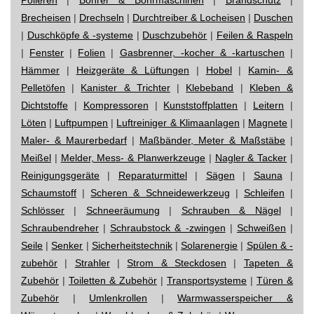
Brecheisen
|
Drechseln
|
Durchtreiber & Locheisen
|
Duschen
|
Duschköpfe & -systeme
|
Duschzubehör
|
Feilen & Raspeln
|
Fenster
|
Folien
|
Gasbrenner, -kocher & -kartuschen
|
Hämmer
|
Heizgeräte & Lüftungen
|
Hobel
|
Kamin- &
Pelletöfen
|
Kanister & Trichter
|
Klebeband
|
Kleben &
Dichtstoffe
|
Kompressoren
|
Kunststoffplatten
|
Leitern
|
Löten
|
Luftpumpen
|
Luftreiniger & Klimaanlagen
|
Magnete
|
Maler- & Maurerbedarf
|
Maßbänder, Meter & Maßstäbe
|
Meißel
|
Melder, Mess- & Planwerkzeuge
|
Nagler & Tacker
|
Reinigungsgeräte
|
Reparaturmittel
|
Sägen
|
Sauna
|
Schaumstoff
|
Scheren & Schneidewerkzeug
|
Schleifen
|
Schlösser
|
Schneeräumung
|
Schrauben & Nägel
|
Schraubendreher
|
Schraubstock & -zwingen
|
Schweißen
|
Seile
|
Senker
|
Sicherheitstechnik
|
Solarenergie
|
Spülen & -
zubehör
|
Strahler
|
Strom & Steckdosen
|
Tapeten &
Zubehör
|
Toiletten & Zubehör
|
Transportsysteme
|
Türen &
Zubehör
|
Umlenkrollen
|
Warmwasserspeicher &