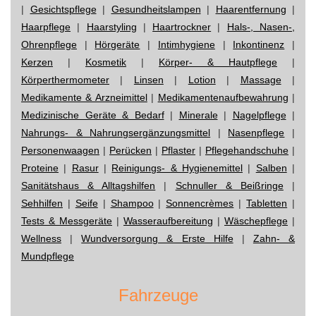
|
Gesichtspflege
|
Gesundheitslampen
|
Haarentfernung
|
Haarpflege
|
Haarstyling
|
Haartrockner
|
Hals-, Nasen-,
Ohrenpflege
|
Hörgeräte
|
Intimhygiene
|
Inkontinenz
|
Kerzen
|
Kosmetik
|
Körper- & Hautpflege
|
Körperthermometer
|
Linsen
|
Lotion
|
Massage
|
Medikamente & Arzneimittel
|
Medikamentenaufbewahrung
|
Medizinische Geräte & Bedarf
|
Minerale
|
Nagelpflege
|
Nahrungs- & Nahrungsergänzungsmittel
|
Nasenpflege
|
Personenwaagen
|
Perücken
|
Pflaster
|
Pflegehandschuhe
|
Proteine
|
Rasur
|
Reinigungs- & Hygienemittel
|
Salben
|
Sanitätshaus & Alltagshilfen
|
Schnuller & Beißringe
|
Sehhilfen
|
Seife
|
Shampoo
|
Sonnencrèmes
|
Tabletten
|
Tests & Messgeräte
|
Wasseraufbereitung
|
Wäschepflege
|
Wellness
|
Wundversorgung & Erste Hilfe
|
Zahn- &
Mundpflege
Fahrzeuge