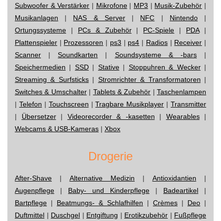
Subwoofer & Verstärker
|
Mikrofone
|
MP3
|
Musik-Zubehör
|
Musikanlagen
|
NAS & Server
|
NFC
|
Nintendo
|
Ortungssysteme
|
PCs & Zubehör
|
PC-Spiele
|
PDA
|
Plattenspieler
|
Prozessoren
|
ps3
|
ps4
|
Radios
|
Receiver
|
Scanner
|
Soundkarten
|
Soundsysteme & -bars
|
Speichermedien
|
SSD
|
Stative
|
Stoppuhren & Wecker
|
Streaming & Surfsticks
|
Stromrichter & Transformatoren
|
Switches & Umschalter
|
Tablets & Zubehör
|
Taschenlampen
|
Telefon
|
Touchscreen
|
Tragbare Musikplayer
|
Transmitter
|
Übersetzer
|
Videorecorder & -kasetten
|
Wearables
|
Webcams & USB-Kameras
|
Xbox
Drogerie
After-Shave
|
Alternative Medizin
|
Antioxidantien
|
Augenpflege
|
Baby- und Kinderpflege
|
Badeartikel
|
Bartpflege
|
Beatmungs- & Schlafhilfen
|
Crèmes
|
Deo
|
Duftmittel
|
Duschgel
|
Entgiftung
|
Erotikzubehör
|
Fußpflege