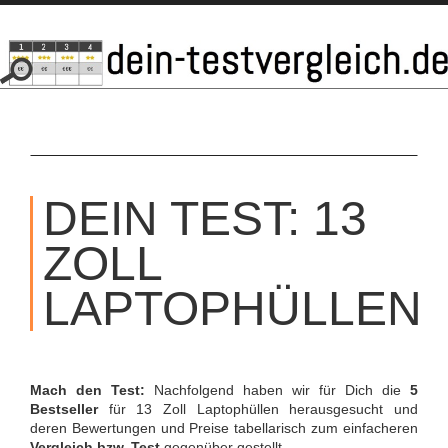
SKIP
TO
DEIN TEST: 13
CONTENT
ZOLL
LAPTOPHÜLLEN
Mach den Test:
Nachfolgend haben wir für Dich die
5
Bestseller
für 13 Zoll Laptophüllen herausgesucht und
deren Bewertungen und Preise tabellarisch zum einfacheren
Vergleich bzw. Test
gegenüber gestellt.