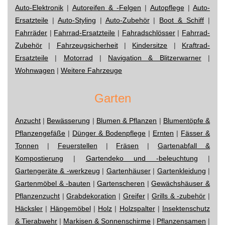
Auto-Elektronik
|
Autoreifen & -Felgen
|
Autopflege
|
Auto-
Ersatzteile
|
Auto-Styling
|
Auto-Zubehör
|
Boot & Schiff
|
Fahrräder
|
Fahrrad-Ersatzteile
|
Fahradschlösser
|
Fahrrad-
Zubehör
|
Fahrzeugsicherheit
|
Kindersitze
|
Kraftrad-
Ersatzteile
|
Motorrad
|
Navigation & Blitzerwarner
|
Wohnwagen
|
Weitere Fahrzeuge
Garten
Anzucht
|
Bewässerung
|
Blumen & Pflanzen
|
Blumentöpfe &
Pflanzengefäße
|
Dünger & Bodenpflege
|
Ernten
|
Fässer &
Tonnen
|
Feuerstellen
|
Fräsen
|
Gartenabfall &
Kompostierung
|
Gartendeko und -beleuchtung
|
Gartengeräte & -werkzeug
|
Gartenhäuser
|
Gartenkleidung
|
Gartenmöbel & -bauten
|
Gartenscheren
|
Gewächshäuser &
Pflanzenzucht
|
Grabdekoration
|
Greifer
|
Grills & -zubehör
|
Häcksler
|
Hängemöbel
|
Holz
|
Holzspalter
|
Insektenschutz
& Tierabwehr
|
Markisen & Sonnenschirme
|
Pflanzensamen
|