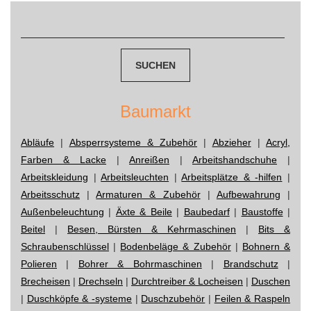
navigation
Suchen
nach:
Baumarkt
Abläufe
|
Absperrsysteme & Zubehör
|
Abzieher
|
Acryl,
Farben & Lacke
|
Anreißen
|
Arbeitshandschuhe
|
Arbeitskleidung
|
Arbeitsleuchten
|
Arbeitsplätze & -hilfen
|
Arbeitsschutz
|
Armaturen & Zubehör
|
Aufbewahrung
|
Außenbeleuchtung
|
Äxte & Beile
|
Baubedarf
|
Baustoffe
|
Beitel
|
Besen, Bürsten & Kehrmaschinen
|
Bits &
Schraubenschlüssel
|
Bodenbeläge & Zubehör
|
Bohnern &
Polieren
|
Bohrer & Bohrmaschinen
|
Brandschutz
|
Brecheisen
|
Drechseln
|
Durchtreiber & Locheisen
|
Duschen
|
Duschköpfe & -systeme
|
Duschzubehör
|
Feilen & Raspeln