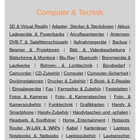
Computer & Technik
3D & Virtual Reality
|
Adapter, Stecker & Steckdosen
|
Akkus,
Ladegeräte & Powerbanks
|
Anrufbeantworter
|
Antennen,
DVB-T & Satelittenschüsseln
|
Aufnahmegeräte
|
Backup
|
Beamer & Projektoren
|
Bild- & Videobearbeitung
|
Bildschirme & Monitore
|
Blu-Ray
|
Bluetooth
|
Brenngeräte &
Laufwerke
|
Bühnen- & Lichttechnik
|
Bürobedarf
|
Camcorder
|
CD-Zubehör
|
Computer
|
Computer-Sicherheit
|
Dockingstationen
|
Drucker & Zubehör
|
E-Book- & E-Reader
|
Eingabegeräte
|
Fax
|
Fernseher & Zubehör
|
Festplatten
|
Fotos & Kameras
|
Foto- & Kamerataschen
|
Foto- &
Kamerazubehör
|
Funktechnik
|
Grafikkarten
|
Handy &
Smartphone
|
Handy-Zubehör
|
Handytaschen und -schalen
|
Headsets & Kopfhörer
|
Home Entertainment
|
Hotspots,
Router, W-LAN & WAPs
|
Kabel
|
Kartenleser
|
Laptops,
Notebooks & Netbooks
|
Laptopzubehör
|
Lautsprecher,