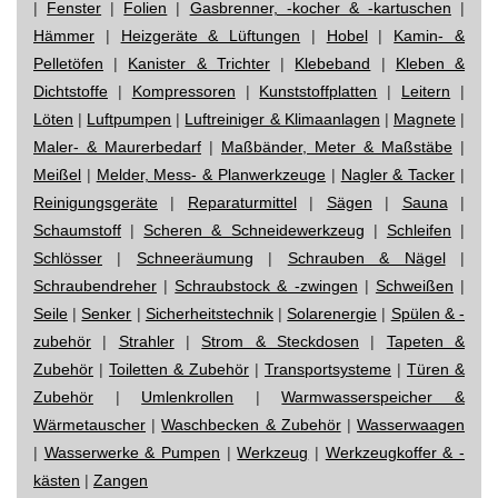
|
Fenster
|
Folien
|
Gasbrenner, -kocher & -kartuschen
|
Hämmer
|
Heizgeräte & Lüftungen
|
Hobel
|
Kamin- &
Pelletöfen
|
Kanister & Trichter
|
Klebeband
|
Kleben &
Dichtstoffe
|
Kompressoren
|
Kunststoffplatten
|
Leitern
|
Löten
|
Luftpumpen
|
Luftreiniger & Klimaanlagen
|
Magnete
|
Maler- & Maurerbedarf
|
Maßbänder, Meter & Maßstäbe
|
Meißel
|
Melder, Mess- & Planwerkzeuge
|
Nagler & Tacker
|
Reinigungsgeräte
|
Reparaturmittel
|
Sägen
|
Sauna
|
Schaumstoff
|
Scheren & Schneidewerkzeug
|
Schleifen
|
Schlösser
|
Schneeräumung
|
Schrauben & Nägel
|
Schraubendreher
|
Schraubstock & -zwingen
|
Schweißen
|
Seile
|
Senker
|
Sicherheitstechnik
|
Solarenergie
|
Spülen & -
zubehör
|
Strahler
|
Strom & Steckdosen
|
Tapeten &
Zubehör
|
Toiletten & Zubehör
|
Transportsysteme
|
Türen &
Zubehör
|
Umlenkrollen
|
Warmwasserspeicher &
Wärmetauscher
|
Waschbecken & Zubehör
|
Wasserwaagen
|
Wasserwerke & Pumpen
|
Werkzeug
|
Werkzeugkoffer & -
kästen
|
Zangen